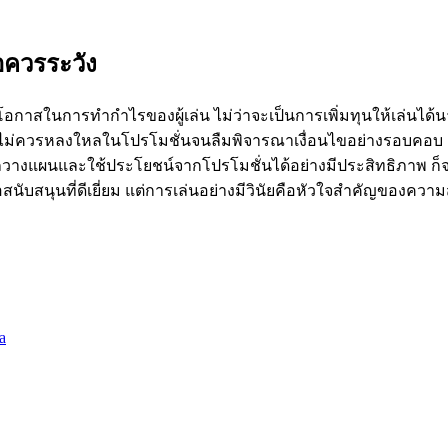
อควรระวัง
กาสในการทำกำไรของผู้เล่น ไม่ว่าจะเป็นการเพิ่มทุนให้เล่นได้น
่นก็ไม่ควรหลงใหลในโปรโมชั่นจนลืมพิจารณาเงื่อนไขอย่างรอบคอบ
ถวางแผนและใช้ประโยชน์จากโปรโมชั่นได้อย่างมีประสิทธิภาพ ก็
องมือสนับสนุนที่ดีเยี่ยม แต่การเล่นอย่างมีวินัยคือหัวใจสำคัญขอ
a