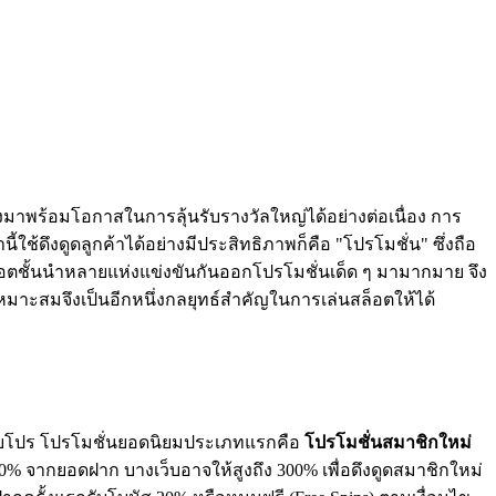
ยังมาพร้อมโอกาสในการลุ้นรับรางวัลใหญ่ได้อย่างต่อเนื่อง การ
้ใช้ดึงดูดลูกค้าได้อย่างมีประสิทธิภาพก็คือ "โปรโมชั่น" ซึ่งถือ
บสล็อตชั้นนำหลายแห่งแข่งขันกันออกโปรโมชั่นเด็ด ๆ มามากมาย จึง
่เหมาะสมจึงเป็นอีกหนึ่งกลยุทธ์สำคัญในการเล่นสล็อตให้ได้
่นระดับโปร โปรโมชั่นยอดนิยมประเภทแรกคือ
โปรโมชั่นสมาชิกใหม่
 100% จากยอดฝาก บางเว็บอาจให้สูงถึง 300% เพื่อดึงดูดสมาชิกใหม่