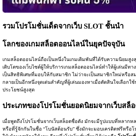
รวมโปรโมชั่นเด็ดจากเว็บ SLOT ชั้นนำ
โลกของเกมสล็อตออนไลน์ในยุคปัจจุบัน
เกมสล็อตออนไลน์ถือเป็นหนึ่งในเกมเดิมพันที่ได้รับความนิยมสูงส
เติบโตของเว็บไซต์ผู้ให้บริการเกมสล็อตออนไลน์ทำให้ผู้เล่นมีทางเล
เป็นสิทธิพิเศษที่มอบให้กับสมาชิก ไม่ว่าจะเป็นสมาชิกใหม่หรือส
กลายเป็นอีกหนึ่งจุดเด่นสำคัญที่ผู้เล่นมองหาเมื่อตัดสินใจเลือก
ประโยชน์สูงสุด
ประเภทของโปรโมชั่นยอดนิยมจากเว็บสล็อ
เมื่อพูดถึงโปรโมชั่นจากเว็บสล็อตชื่อดัง มักจะมีรูปแบบที่หลากห
หรือที่รู้จักกันในชื่อ “โบนัสต้อนรับ” ซึ่งมักจะมอบเครดิตฟรีหร