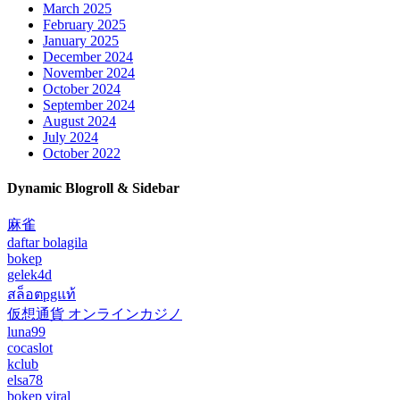
March 2025
February 2025
January 2025
December 2024
November 2024
October 2024
September 2024
August 2024
July 2024
October 2022
Dynamic Blogroll & Sidebar
麻雀
daftar bolagila
bokep
gelek4d
สล็อตpgแท้
仮想通貨 オンラインカジノ
luna99
cocaslot
kclub
elsa78
bokep viral