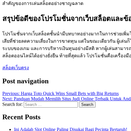
สำคัญของการเล่นสล็อตอย่างชาญฉลาด
สรุปข้อดีของโปรโมชั่นจากเว็บสล็อตและข้
โปรโมชั่นจากเว็บสล็อตชั้นนำมีบทบาทอย่างมากในการช่วยเพิ่มโอ
เสียที่ช่วยลดความเสี่ยงในการขาดทุน แต่ในขณะเดียวกัน ผู้เล
ระบบของเกม และการบริหารเงินทุนอย่างมีสติ หากผู้เล่นสามาร
สล็อตออนไลน์ได้อย่างยั่งยืน ท้ายที่สุดแล้ว โปรโมชั่นคือเครื่
สล็อตเว็บตรง
Post navigation
Previous:
Harga Toto Quick Wins Small Bets with Big Returns
Next:
Panduan Mudah Memilih Situs Judi Online Terbaik Untuk And
Search for:
Recent Posts
Ini Adalah Slot Online Paling Disukai Bagi Pecinta Bertaruh!