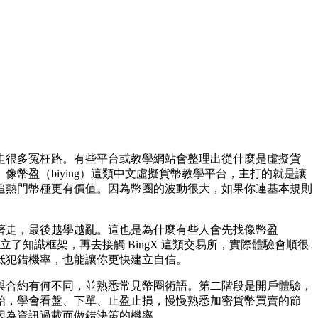
走很多冤枉路。有些平台或教學網站會整理出從什麼是虛擬貨
幣盈（biying）這類中文虛擬貨幣教學平台，主打的就是讓
追熱門幣種更有價值。因為幣圈的波動很大，如果你連基本規則
著走，最後越學越亂。這也是為什麼有些人會先找像幣盈
了知識框架，再去接觸 BingX 這類交易所，實際體驗會順很
低犯錯機率，也能讓你更快建立自信。
與合約有何不同，並熟悉常見幣圈術語。第二階段是開戶體驗，
始，學會看盤、下單、止盈止損，慢慢熟悉加密貨幣買賣的節
因為資訊過載而做錯決策的機率。