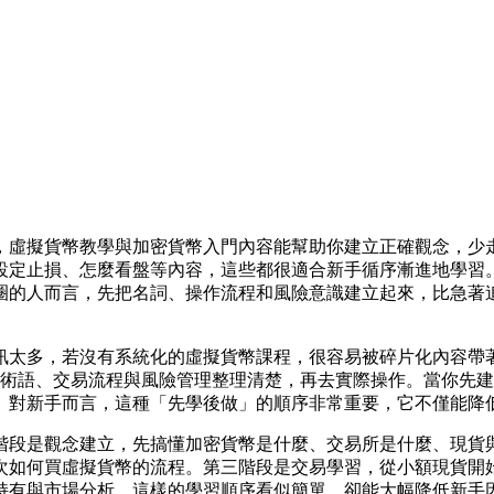
，虛擬貨幣教學與加密貨幣入門內容能幫助你建立正確觀念，少
定止損、怎麼看盤等內容，這些都很適合新手循序漸進地學習。像
圈的人而言，先把名詞、操作流程和風險意識建立起來，比急著
訊太多，若沒有系統化的虛擬貨幣課程，很容易被碎片化內容帶
常見術語、交易流程與風險管理整理清楚，再去實際操作。當你先建立
。對新手而言，這種「先學後做」的順序非常重要，它不僅能降
階段是觀念建立，先搞懂加密貨幣是什麼、交易所是什麼、現貨
次如何買虛擬貨幣的流程。第三階段是交易學習，從小額現貨開
持有與市場分析。這樣的學習順序看似簡單，卻能大幅降低新手