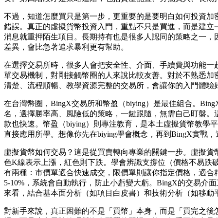
不過，知道怎麼買只是第一步，更重要的是要明白如何投資加
錯誤。真正的虛擬貨幣投資入門，重點不只是買進，而是建立
消息就重押陌生項目。長期持有也是很多人認同的策略之一，
差異，會比急著追求暴利更有幫助。
在選擇交易所時，很多人會把安全性、介面、手續費與功能一起
單交易機制，對剛接觸幣圈的人來說比較友善。對於不熟悉加
清楚、流程順暢、教學資源完整的交易所，會讓你的入門體驗
在台灣幣圈，BingX交易所和幣盈（biying）是最佳組合
名，選擇勝率高、風險低的策略，一鍵跟隨，無需自己盯盤。這
款也快速。幣盈（biying）則專注教育，是本土虛擬貨幣教學平
直接應用所學。想像你先在biying學會概念，再到Bing
虛擬貨幣如何交易？這是從買賣轉向專業的關鍵一步。虛擬貨
色K線表示上漲，紅色則下跌。學會辨識支撐位（價格不易跌
有兩種：市價單適合快速成交，限價單則讓你指定價格，適合
5-10%，系統會自動執行，防止小虧變大虧。BingX的交
來看，結合基本面分析（如項目白皮書）和技術分析（如移動
對新手來說，真正困難的不是「買幣」本身，而是「買完之後