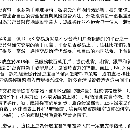
密貨幣。很多新手剛進場時，容易受到市場情緒影響，看到幣價
一套適合自己的資金配置與風險控管方法。分散投資是一個很重
因為加密貨幣市場波動非常大，短線操作並不適合每一個人。若
考量。像 BingX 交易所就是不少台灣用戶會接觸到的平台之
密貨幣如何交易的新手而言，平台是否容易上手，往往比花俏功
好很多。當然，選擇交易所時仍然要注意自己的地區法規、平台
。BingX成立於2018年，已服務數百萬用戶，提供現貨、期貨、
對加密貨幣新手教學來說，是省時省力的神器。而且，BingX有
台，課程涵蓋從什麼是虛擬貨幣到進階DeFi策略，還有直播和社群討
X實戰，這條路徑讓幣圈入門變得系統化。許多台灣投資者透過這兩
幣交易教學從看盤開始：使用K線圖（蠟燭圖）觀察價格走勢，
破的水平）和壓力位（不易突破的上限），就能預測買賣時機。
精準操作。新手建議從市價單起步，避免錯過機會。止損設定是
易介面直觀，內建圖表工具和即時新聞，讓你輕鬆實踐加密貨幣如
平均線），你的虛擬貨幣買賣教學會更精準。
怎麼做」。這也正是為什麼虛擬貨幣投資入門一定要先學觀念，