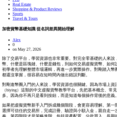
Real Estate
Shopping & Product Reviews
Sports
Travel & Tours
加密貨幣基礎知識 從名詞差異開始理解
Alex
0
on May 27, 2026
除了交易平台，學習資源也非常重要。對完全零基礎的人來說
幣、什麼是區塊鏈、什麼是錢包，到如何交易虛擬貨幣、如何設
初學者先理解整體市場邏輯，再進一步實際操作。對剛踏入幣
都還沒掌握，很容易在短時間內做出錯誤判斷。
對剛進幣圈入門的人來說，學習資源也很關鍵。因為市場上資
（biying）這類的中文虛擬貨幣教學平台，先把基本概念、
多。因為你不再只是看到按鈕，而是知道每個操作背後的意義
如果把虛擬貨幣新手入門拆成幾個階段，會更容易理解。第一
選擇可信任的交易所，完成註冊、驗證與小額入金，親自走一
奏。第四階段才是策略進階，包括資產配置、分批買入、長期