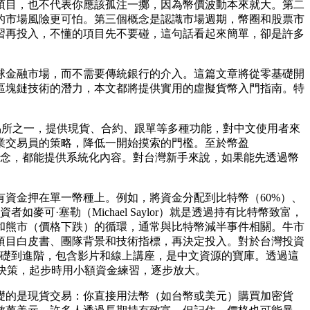
項目，也不代表你應該孤注一擲，因為幣價波動本來就大。第二
的市場風險更可怕。第三個概念是認識市場週期，幣圈和股票市
習再投入，不懂的項目先不要碰，這句話看起來簡單，卻是許多
球金融市場，而不需要傳統銀行的介入。這篇文章將從零基礎開
區塊鏈技術的潛力，本文都將提供實用的虛擬貨幣入門指南。特
貨幣交易所之一，提供現貨、合約、跟單等多種功能，對中文使用者來
業交易員的策略，降低一開始摸索的門檻。至於幣盈
易觀念，都能提供系統化內容。對台灣新手來說，如果能先透過幣
資金押在單一幣種上。例如，將資金分配到比特幣（60%）、
可·塞勒（Michael Saylor）就是透過持有比特幣致富，
和熊市（價格下跌）的循環，通常與比特幣減半事件相關。牛市
項目白皮書、團隊背景和技術指標，再決定投入。對於台灣投資
從基礎到進階，包含影片和線上講座，是中文資源的寶庫。透過這
研究的決策，起步時用小額資金練習，逐步放大。
礎的是現貨交易：你直接用法幣（如台幣或美元）購買加密貨