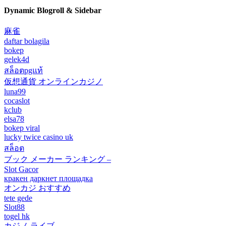
Dynamic Blogroll & Sidebar
麻雀
daftar bolagila
bokep
gelek4d
สล็อตpgแท้
仮想通貨 オンラインカジノ
luna99
cocaslot
kclub
elsa78
bokep viral
lucky twice casino uk
สล็อต
ブック メーカー ランキング –
Slot Gacor
кракен даркнет площадка
オンカジ おすすめ
tete gede
Slot88
togel hk
カジノ ライブ