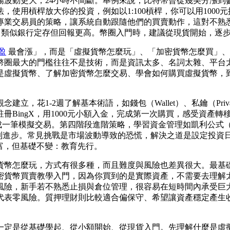
場波動更大，24小時不間斷。舉例來說，比特幣曾從幾美分漲到
使用槓桿放大你的投資，例如以1:100槓桿，你可以用1000
專業交易員的策略，讓系統自動跟隨他們的買賣動作，這對不熟
%，類似銀行定存但回報更高。幣圈入門時，建議從現貨開始，逐
盈
最會漲」，而是「虛擬貨幣怎麼玩」、「加密貨幣怎麼買」、
幣圈最大的門檻往往不是技術，而是資訊太多、名詞太雜、平台
是虛擬貨幣、了解加密貨幣怎麼交易、學會如何購買虛擬貨幣，
1-2週了解基本術語，如錢包（Wallet）、私鑰（Private
冊BingX，用1000元小額入金，完成第一次購買，感受資產
模擬交易。第四階段進階策略，學習資金管理如凱利公式（Kelly
看到進步。常見挑戰是市場波動導致的恐慌，解決之道是設定投資
更豐富，但基礎不變：教育先行。
貨幣怎麼玩，方式有很多種，而且難度與風險也差異很大。最基
密貨幣買賣教學入門，因為你買到的是實際資產，不需要去理解
風險，新手若不熟悉止損與倉位管理，很容易在短時間內承受巨
代表零風險。質押理財則比較適合偏保守、希望讓資產穩定產生
一定是從基礎學起、從小額開始、從現貨入門。先理解什麼是虛