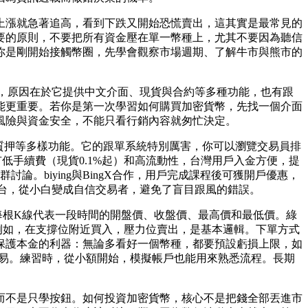
上漲就急著追高，看到下跌又開始恐慌賣出，這其實是最常見的
要的原則，不要把所有資金壓在單一幣種上，尤其不要因為聽信
你是剛開始接觸幣圈，先學會觀察市場週期、了解牛市與熊市的
一，原因在於它提供中文介面、現貨與合約等多種功能，也有跟
能更重要。若你是第一次學習如何購買加密貨幣，先找一個介面
風險與資金安全，不能只看行銷內容就匆忙決定。
跟單和質押等多樣功能。它的跟單系統特別厲害，你可以瀏覽交易員排
低手續費（現貨0.1%起）和高流動性，台灣用戶入金方便，提
論。biying與BingX合作，用戶完成課程後可獲開戶優惠，
個平台，從小白變成自信交易者，避免了盲目跟風的錯誤。
每根K線代表一段時間的開盤價、收盤價、最高價和最低價。綠
例如，在支撐位附近買入，壓力位賣出，是基本邏輯。下單方式
保護本金的利器：無論多看好一個幣種，都要預設虧損上限，如
何交易。練習時，從小額開始，模擬帳戶也能用來熟悉流程。長期
而不是只學按鈕。如何投資加密貨幣，核心不是把錢全部丟進市