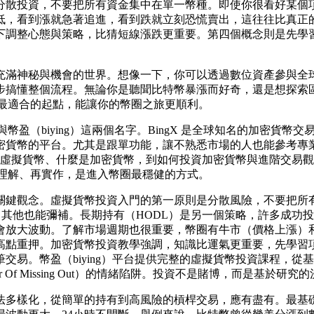
分散投資，不要把所有資金集中在單一幣種。即使你很看好某個
低，看到漲就急著追進，看到跌就立刻恐慌賣出，這往往比真正
下調整心態與策略，比猜短線漲跌更重要。第四個概念則是先學
充滿神秘與機會的世界。想像一下，你可以透過數位資產參與全
步搞懂整個流程。無論你是聽聞比特幣暴漲而好奇，還是想探索
灣用戶最適合的起點，能讓你的幣圈之旅更順利。
所與幣盈（biying）這兩個名字。BingX 是全球知名的加密
密貨幣的平台。尤其是跟單功能，讓不熟悉市場的人也能參考專
什麼是虛擬貨幣、什麼是加密貨幣，到如何投資加密貨幣與進階交
。先理解、再實作，是進入幣圈最穩健的方式。
關鍵觀念。虛擬貨幣投資入門的第一原則是分散風險，不要把所有
其他也能彌補。長期持有（HODL）是另一個策略，許多成功投資者如麥
會放大波動。了解市場週期也很重要，幣圈有牛市（價格上漲）
高點重押。加密貨幣投資教學強調，知識比運氣更重要，先學習
交易。幣盈（biying）平台提供完整的虛擬貨幣投資課程，
 Of Missing Out）的情緒陷阱。投資不是賭博，而是基於
法多樣化，從簡單的持有到高風險的槓桿交易，應有盡有。最基