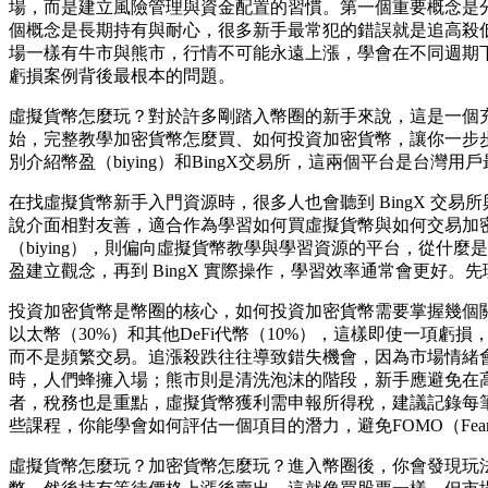
場，而是建立風險管理與資金配置的習慣。第一個重要概念是
個概念是長期持有與耐心，很多新手最常犯的錯誤就是追高殺
場一樣有牛市與熊市，行情不可能永遠上漲，學會在不同週期
虧損案例背後最根本的問題。
虛擬貨幣怎麼玩？對於許多剛踏入幣圈的新手來說，這是一個
始，完整教學加密貨幣怎麼買、如何投資加密貨幣，讓你一步
別介紹幣盈（biying）和BingX交易所，這兩個平台是台
在找虛擬貨幣新手入門資源時，很多人也會聽到 BingX 交易
說介面相對友善，適合作為學習如何買虛擬貨幣與如何交易加
（biying），則偏向虛擬貨幣教學與學習資源的平台，從
盈建立觀念，再到 BingX 實際操作，學習效率通常會更好
投資加密貨幣是幣圈的核心，如何投資加密貨幣需要掌握幾個
以太幣（30%）和其他DeFi代幣（10%），這樣即使一項虧損，
而不是頻繁交易。追漲殺跌往往導致錯失機會，因為市場情緒
時，人們蜂擁入場；熊市則是清洗泡沫的階段，新手應避免在
者，稅務也是重點，虛擬貨幣獲利需申報所得稅，建議記錄每筆
些課程，你能學會如何評估一個項目的潛力，避免FOMO（Fear
虛擬貨幣怎麼玩？加密貨幣怎麼玩？進入幣圈後，你會發現玩