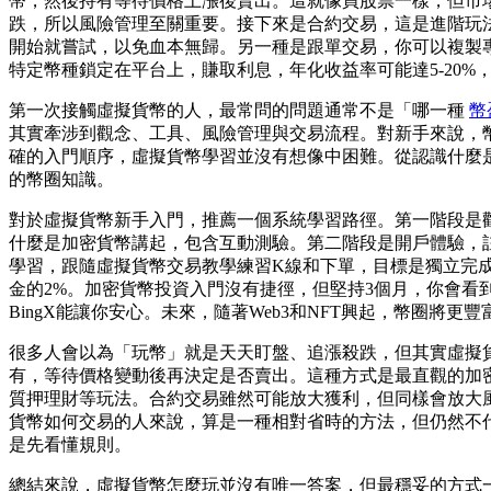
幣，然後持有等待價格上漲後賣出。這就像買股票一樣，但市
跌，所以風險管理至關重要。接下來是合約交易，這是進階玩法，
開始就嘗試，以免血本無歸。另一種是跟單交易，你可以複製
特定幣種鎖定在平台上，賺取利息，年化收益率可能達5-20
第一次接觸虛擬貨幣的人，最常問的問題通常不是「哪一種
幣
其實牽涉到觀念、工具、風險管理與交易流程。對新手來說，
確的入門順序，虛擬貨幣學習並沒有想像中困難。從認識什麼
的幣圈知識。
對於虛擬貨幣新手入門，推薦一個系統學習路徑。第一階段是觀念建立，花
什麼是加密貨幣講起，包含互動測驗。第二階段是開戶體驗，註
學習，跟隨虛擬貨幣交易教學練習K線和下單，目標是獨立完成一筆
金的2%。加密貨幣投資入門沒有捷徑，但堅持3個月，你會
BingX能讓你安心。未來，隨著Web3和NFT興起，幣圈將
很多人會以為「玩幣」就是天天盯盤、追漲殺跌，但其實虛擬
有，等待價格變動後再決定是否賣出。這種方式是最直觀的加
質押理財等玩法。合約交易雖然可能放大獲利，但同樣會放大
貨幣如何交易的人來說，算是一種相對省時的方法，但仍然不
是先看懂規則。
總結來說，虛擬貨幣怎麼玩並沒有唯一答案，但最穩妥的方式