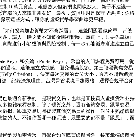
數萬美元，許多人透過長期持有致富。但記住，價格也可能暴
元控制10萬元資產，報酬放大但虧損也同樣放大。新手不建議一
悉市場的人來說非常友好。最後，質押理財是保守型選擇：你將
步探索這些方式，讓你的虛擬貨幣學習曲線更平穩。
「如何投資加密貨幣才不會踩雷」。這些問題看似簡單，背後
太多，讓人一時之間不知道從哪裡開始。事實上，只要先掌握正
到實際進行小額投資與風險控制，每一步都能循序漸進建立自己
 Key）和公鑰（Public Key）。幣盈的入門課程免費可用，從
轉移的過程。這能建立成就感，避免理論脫節。第三階段聚焦交易
 Criterion），決定每次交易的倉位大小，通常不超過總資
日誌，記錄決策理由。台灣監管環境日趨嚴格，選擇合規平台如
礎也最適合新手的，是現貨交易，也就是直接買入虛擬貨幣並持
太多複雜槓桿機制。除了現貨之外，還有合約交易、跟單交易、
大虧損。跟單交易則是複製其他交易員的操作，對於不熟悉虛擬
收益的人。不論你選哪一種玩法，最重要的都不是「跟風」，而
擬貨幣與加密貨幣，再學會如何購買虛擬貨幣，接著掌握虛擬貨