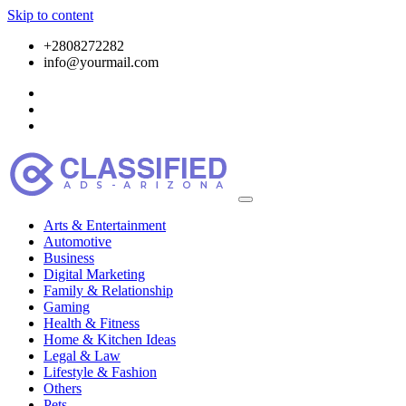
Skip to content
+2808272282
info@yourmail.com
Arts & Entertainment
Automotive
Business
Digital Marketing
Family & Relationship
Gaming
Health & Fitness
Home & Kitchen Ideas
Legal & Law
Lifestyle & Fashion
Others
Pets