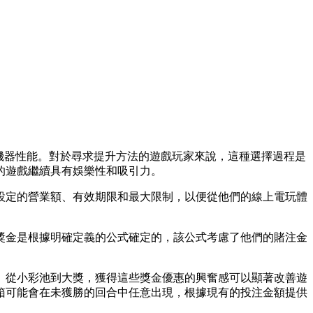
最佳機器性能。對於尋求提升方法的遊戲玩家來說，這種選擇過程是
的遊戲繼續具有娛樂性和吸引力。
設定的營業額、有效期限和最大限制，以便從他們的線上電玩體
。
獎金是根據明確定義的公式確定的，該公式考慮了他們的賭注金
。從小彩池到大獎，獲得這些獎金優惠的興奮感可以顯著改善遊
箱可能會在未獲勝的回合中任意出現，根據現有的投注金額提供