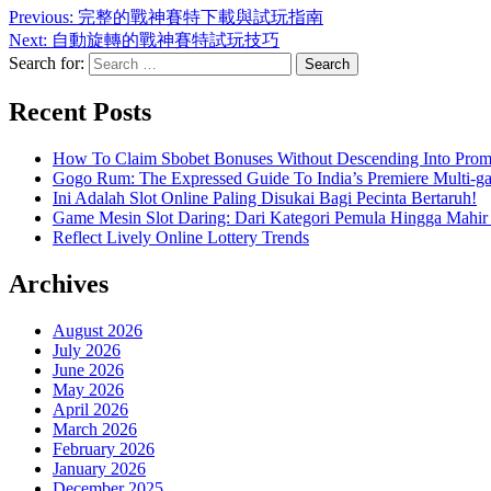
Previous:
完整的戰神賽特下載與試玩指南
Next:
自動旋轉的戰神賽特試玩技巧
Search for:
Recent Posts
How To Claim Sbobet Bonuses Without Descending Into Prom
Gogo Rum: The Expressed Guide To India’s Premiere Multi-g
Ini Adalah Slot Online Paling Disukai Bagi Pecinta Bertaruh!
Game Mesin Slot Daring: Dari Kategori Pemula Hingga Mahir
Reflect Lively Online Lottery Trends
Archives
August 2026
July 2026
June 2026
May 2026
April 2026
March 2026
February 2026
January 2026
December 2025