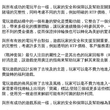
與所有成功的電玩平台一樣，玩家的安全和保障以及幫助至關
賭場的完整性，同時考慮不同的方面，例如明確的 RTP 價
電玩遊戲結構中的一個有趣的變化是獎勵功能，它整合了一個
法，帶來多樣化的獲勝體驗，讓玩家連續幾個小時參與其中。
想不到的獎金優惠，從而保證掉掉輪換也可以轉化為美妙的驚
與所有有效的電玩平台類似，遊戲玩家的安全和支援至關重要
的完整性，考慮許多方面，例如透明的 RTP 價格、客戶服
《戰神套裝》最引人注目的屬性之一是其出色的玩家回報率（RTP
好消息是，該遊戲使用廣泛的指南來幫助玩家了解其來龍去脈
電玩遊戲的設計反映了古埃及的主題，玩家可以毫不費力地進入
費旋轉的福利遊戲。
電玩遊戲的佈局反映了古埃及風格，玩家可以毫不費力地進入一
家需要尋找捲軸上出現的「寶藏」標誌;登陸三個或更多這些
限，使用另一種途徑來解鎖可能有利可圖的額外利潤。
與所有成功的遊戲系統一樣，玩家的安全和保障以及幫助極為