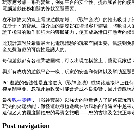
玩家應考慮一系列變量，例如平台的安全性、提款和首付的便
電腦遊戲任務相關的條款至關重要。
在不斷擴大的線上電腦遊戲領域，《戰神套裝》的推出吸引了
在沙子下的寶藏。該介面的開發旨在增強客戶體驗，將吸引人
證了極限的動作和強大的獲勝能力，使其成為港口狂熱者的傑
此類計算對於希望最大化電玩體驗的玩家至關重要。當談到免
全免費遊戲的可能性是誘人的。
每個遊戲都有各種乘數圖標，可以出現在棋盤上，獎勵玩家從 2
與所有成功的遊戲平台一樣，玩家的安全和保障以及幫助至關
PC 遊戲的合法性是直接進入《戰神套裝》或網路連接埠上任
律至關重要。忽視此類政策可能會造成不良影響，因此遊戲玩
最後
戰神賽特
，《戰神套裝》以強大的容量進入了網路電玩市
玩法的尖端功能，難怪這款移植遊戲在該風格的追隨者中越來
這個迷人的國度開始您的尋寶之旅吧——您的古埃及之旅正等
Post navigation