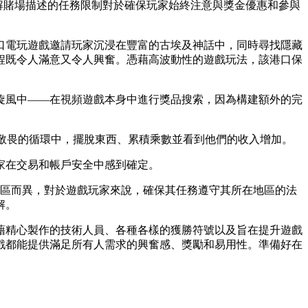
解賭場描述的任務限制對於確保玩家始終注意與獎金優惠和參與
口電玩遊戲邀請玩家沉浸在豐富的古埃及神話中，同時尋找隱藏
程既令人滿意又令人興奮。憑藉高波動性的遊戲玩法，該港口保
旋風中——在視頻遊戲本身中進行獎品搜索，因為構建額外的完
令人敬畏的循環中，擺脫東西、累積乘數並看到他們的收入增加。
家在交易和帳戶安全中感到確定。
地區而異，對於遊戲玩家來說，確保其任務遵守其所在地區的法
解。
藉精心製作的技術人員、各種各樣的獲勝符號以及旨在提升遊戲
戲都能提供滿足所有人需求的興奮感、獎勵和易用性。準備好在