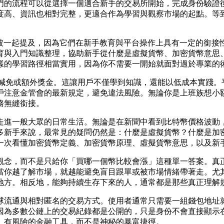
門的流程可以從選擇一個適合新手的交易所開始，完成身份驗證
度高、資訊也相對完整，更適合作為學習與觀察市場的起點。等
ng 常被一起提及，因為它們在新手教育與平台操作上具有一定的銜
向於教育與入門知識整理，協助新手從什麼是虛擬貨幣、加密貨幣
樣的學習路徑相當實用，因為你不需要一開始就面對過於專業的
如手續費減免或額外獎金。這讓用戶不僅學到知識，還能以低成本實
戶注意金管會的最新規定，避免違法風險。無論你是上班族想小
務無縫銜接。
走進一般大眾的日常生活。無論是在新聞中看到比特幣價格波動
多新手來說，最常見的疑問仍然是：什麼是虛擬貨幣？什麼是加
次看懂加密貨幣定義、加密貨幣原理、虛擬貨幣意思，以及新手該如
的幣圈觀念，而不是只給你「買哪一個幣比較會漲」這種單一答案
當你越了解市場，就越能避免盲目跟單或被市場情緒帶著走。尤
地方。相反地，能夠持續生存下來的人，通常都是那些真正理解
球流通與相對匿名的交易方式。使用者通常只需要一組錢包地址
因為多數公鏈上的交易紀錄都是公開的，只是身份不會直接顯示
、有風險的金融工具，而不是神秘的暴富捷徑。