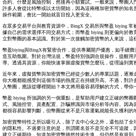
合約、什麼是風險控制，然後再小額嘗試。一般來說，幣圈入
許多人會從比特幣或以太坊開始，因為這兩種加密貨幣的知名
操作範圍，會比一開始就盲目投入更安全。
在眾多交易平台與教育資源中，BingX 交易所與幣盈 biyi
據自己的需求選擇不同交易方式；而幣盈 biying 則更偏
立對幣圈的基本認識。對於第一次接觸加密貨幣的人來說，這
幣盈biying與BingX有緊密合作，提供專屬開戶優惠，
造互助氛圍。對於台灣法規，幣盈特別強調合規操作，提醒用
導。透過其資源，你能快速掌握虛擬貨幣怎麼玩，從理論到實
近年來，虛擬貨幣與加密貨幣已經從少數人的專業話題，逐漸
你大概都能感受到這個市場的熱度正在持續升高。不過，對許
入幣圈，應該從哪裡開始？本文將用最容易理解的方式，帶你一
幣盈 biying 所強調的另一個重點，是幫助用戶建立正確
式、風險控管、資產配置、詐騙辨識與市場分析等內容。因為
都很容易影響判斷，但幣圈從來不是只靠運氣就能長久獲利的
加密貨幣特性之所以吸引人，除了去中心化之外，還包括了全
的隱私性。不過要注意的是，所謂匿名並不是完全不可追蹤，
建立正確期待，知道加密貨幣雖然技術先進，但仍然是有規則