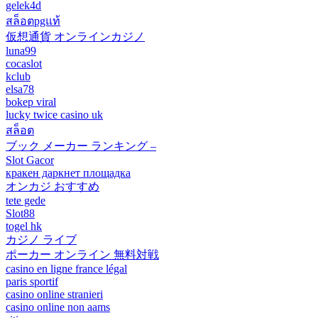
gelek4d
สล็อตpgแท้
仮想通貨 オンラインカジノ
luna99
cocaslot
kclub
elsa78
bokep viral
lucky twice casino uk
สล็อต
ブック メーカー ランキング –
Slot Gacor
кракен даркнет площадка
オンカジ おすすめ
tete gede
Slot88
togel hk
カジノ ライブ
ポーカー オンライン 無料対戦
casino en ligne france légal
paris sportif
casino online stranieri
casino online non aams