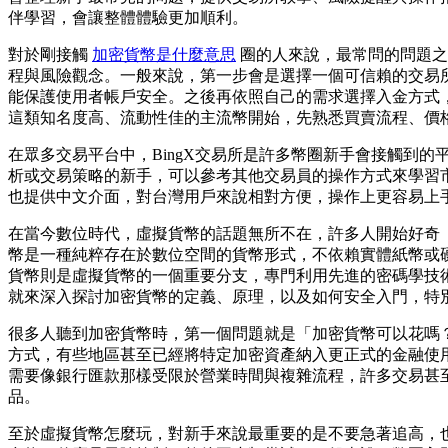
伴學習，會讓整體體驗更加順利。
對於剛接觸
加密貨幣是什麼意思
圈的人來說，最常問的問題之
程與風險觀念。一般來說，第一步會是選擇一個可信賴的交易
能保護使用者帳戶安全。之後再依照自己的需求選擇入金方式
這類知名度高、流動性佳的主流幣開始，先熟悉買賣流程、價
在眾多交易平台中，BingX交易所是許多幣圈新手會接觸到
析或交易策略的新手，可以參考其他交易員的操作方式來學習市
也提供中文介面，對台灣用戶來說相對方便，操作上更容易上
在當今數位時代，虛擬貨幣的話題無所不在，許多人開始好奇
幣是一種純粹存在於數位空間的貨幣形式，不依賴實體紙幣或
貨幣則是虛擬貨幣的一個重要分支，專門利用先進的密碼學技術
就來深入探討加密貨幣的定義、原理，以及如何安全入門，特別介紹
很多人聽到加密貨幣時，第一個問題就是「加密貨幣可以花嗎
方式，有些地區甚至已經將特定加密資產納入更正式的金融使
需要像銀行匯款那樣受限於營業時間與複雜流程，許多交易甚
品。
至於虛擬貨幣怎麼玩，對新手來說最重要的是不要急著追高，