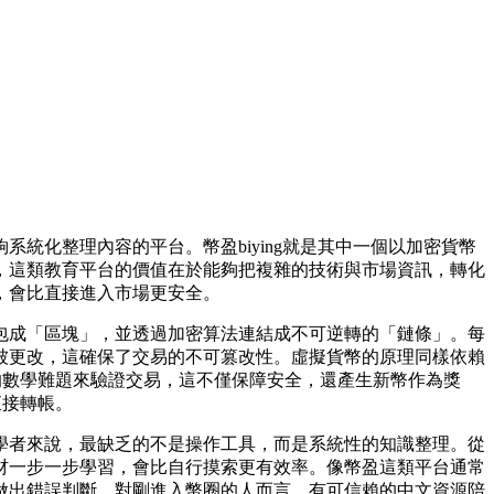
統化整理內容的平台。幣盈biying就是其中一個以加密貨幣
，這類教育平台的價值在於能夠把複雜的技術與市場資訊，轉化
，會比直接進入市場更安全。
包成「區塊」，並透過加密算法連結成不可逆轉的「鏈條」。每
被更改，這確保了交易的不可篡改性。虛擬貨幣的原理同樣依賴
雜的數學難題來驗證交易，這不僅保障安全，還產生新幣作為獎
直接轉帳。
多初學者來說，最缺乏的不是操作工具，而是系統性的知識整理。從
材一步一步學習，會比自行摸索更有效率。像幣盈這類平台通常
做出錯誤判斷。對剛進入幣圈的人而言，有可信賴的中文資源陪