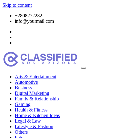
Skip to content
+2808272282
info@yourmail.com
Arts & Entertainment
Automotive
Business
Digital Marketing
Family & Relationship
Gaming
Health & Fitness
Home & Kitchen Ideas
Legal & Law
Lifestyle & Fashion
Others
Pets