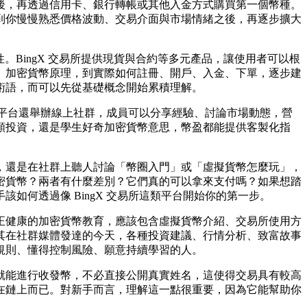
後，再透過信用卡、銀行轉帳或其他入金方式購買第一個幣種。
到你慢慢熟悉價格波動、交易介面與市場情緒之後，再逐步擴大
接性。BingX 交易所提供現貨與合約等多元產品，讓使用者可以根
意思、加密貨幣原理，到實際如何註冊、開戶、入金、下單，逐步建
術語，而可以先從基礎概念開始累積理解。
踐。平台還舉辦線上社群，成員可以分享經驗、討論市場動態，營
額投資，還是學生好奇加密貨幣意思，幣盈都能提供客製化指
，還是在社群上聽人討論「幣圈入門」或「虛擬貨幣怎麼玩」，
密貨幣？兩者有什麼差別？它們真的可以拿來支付嗎？如果想踏
何透過像 BingX 交易所這類平台開始你的第一步。
。真正健康的加密貨幣教育，應該包含虛擬貨幣介紹、交易所使用方
其在社群媒體發達的今天，各種投資建議、行情分析、致富故事
規則、懂得控制風險、願意持續學習的人。
就能進行收發幣，不必直接公開真實姓名，這使得交易具有較高
在鏈上而已。對新手而言，理解這一點很重要，因為它能幫助你