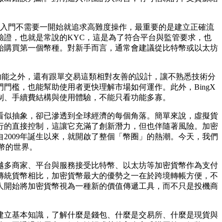
入門不需要一開始就追求高難度操作，最重要的是建立正確流
證，也就是常說的KYC，這是為了符合平台與監管要求，也
始購買第一個幣種。對新手而言，通常會建議從比特幣或以太坊
功能之外，還有跟單交易這類相對友善的設計，讓不熟悉技術分
檻，也能幫助使用者更快理解市場如何運作。此外，BingX
制、手續費結構與使用體驗，不能只看功能多寡。
看似抽象，卻已滲透到全球經濟的每個角落。簡單來說，虛擬貨
行的直接控制，這讓它充滿了創新潛力，但也伴隨著風險。加密
2009年誕生以來，就開啟了整個「幣圈」的熱潮。今天，我們
貨幣的世界。
越多商家、平台與服務接受比特幣、以太坊等加密貨幣作為支付
傳統貨幣相比，加密貨幣最大的優勢之一在於跨境轉帳方便，不
人開始將加密貨幣視為一種新的價值傳遞工具，而不只是投機商
建立基本知識，了解什麼是錢包、什麼是交易所、什麼是現貨與