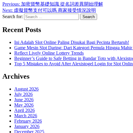
Previous:
加密貨幣基礎知識 從名詞差異開始理解
Next:
虛擬貨幣支付可以嗎 商家接受情況說明
Search for:
Recent Posts
Ini Adalah Slot Online Paling Disukai Bagi Pecinta Bertaruh!
Game Mesin Slot Daring: Dari Kategori Pemula Hingga Mahir
Reflect Lively Online Lottery Trends
Beginner’s Guide to Safe Betting in Bandar Toto with Alexisto
Top 5 Mistakes to Avoid After Alexistogel Login for Slot Onlin
Archives
August 2026
July 2026
June 2026
May 2026
April 2026
March 2026
February 2026
January 2026
December 2025