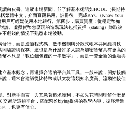
讀白皮書、追蹤市場新聞，並了解基本術語如HODL（長期持
體中文，介面直觀易用。註冊後，完成KYC（Know Your
台灣用戶可輕鬆使用本地銀行。第四步，購買資產：從穩定幣如
。虛擬貨幣怎麼玩的進階玩法包括質押（staking）賺取被
在不虧錢的情況下熟悉市場波動。
構發行，而是透過程式碼、數學機制與分散式帳本共同維持秩
共同驗證與保存。這也是為什麼許多人認為加密貨幣具有更高的
貨幣不只是「數位錢包裡的一串數字」，而是一套全新的金融與
建立基本觀念，再選擇合適的平台與工具。一般來說，開始接觸
來說，通常會建議從比特幣或以太坊這類知名度高、流動性較佳
礎。對新手而言，與其急著追求獲利，不如先花時間理解什麼是
交易所這類平台，搭配幣盈biying提供的教學內容，循序漸進
方向，也更有信心。