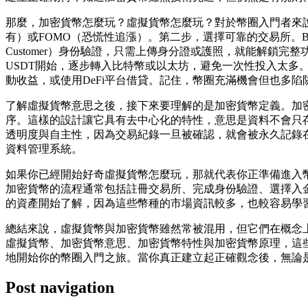
那麼，加密貨幣怎麼玩？虛擬貨幣怎麼玩？對於幣圈入門者來
有）或FOMO（恐慌性追漲）。第二步，選擇可靠的交易所。Bi
Customer）身份驗證，只需上傳身分證或護照，就能解
USDT開始，逐步轉入比特幣或以太坊，避免一次性投入太多。
動收益，或使用DeFi平台借貸。記住，幣圈充滿機會但也多
了解虛擬貨幣意思之後，接下來要理解的是加密貨幣定義。加
序。這樣的設計讓它具有去中心化的特性，意思是資料不會只
透明度與自主性，因為交易紀錄一旦被確認，就會被永久記錄
資料管理系統。
如果你已經開始好奇虛擬貨幣怎麼玩，那就代表你正準備進入
加密貨幣的流程通常包括註冊交易所、完成身份驗證、選擇入
的資產開始了解，因為這些幣種的市場資訊較多，也較容易學
總結來說，虛擬貨幣與加密貨幣雖然常被混用，但它們在概念
虛擬貨幣、加密貨幣意思、加密貨幣特性與加密貨幣原理，這些知
地開始你的幣圈入門之旅。當你真正建立起正確觀念後，無論
Post navigation