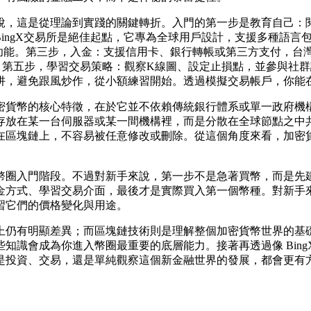
說，這是從理論到實踐的關鍵轉折。入門的第一步是教育自己：閱
ngX交易所是絕佳起點，它專為全球用戶設計，支援多種語言包括繁
鎖完整功能。第三步，入金：支援信用卡、銀行轉帳或第三方支付，
第五步，學習交易策略：觀察K線圖、設定止損點，並參與社群討論
陷阱，避免跟風炒作，從小額練習開始。透過模擬交易帳戶，你能
密貨幣的核心特徵，在於它並不依賴傳統銀行體系或單一政府機
存放在某一台伺服器或某一間機構裡，而是分散在全球節點之中
在區塊鏈上，不容易被任意修改或刪除。從這個角度來看，加密
幣圈入門階段。不過對新手來說，第一步不是急著買幣，而是先
金方式、學習交易介面，最後才是實際買入第一個幣種。對新手
習它們的價格變化與用途。
上仍有明顯差異；而區塊鏈技術則是理解整個加密貨幣世界的基
識會成為你進入幣圈最重要的底層能力。接著再透過像 BingX 
是投資、交易，還是單純觀察這個新金融世界的發展，都會更有