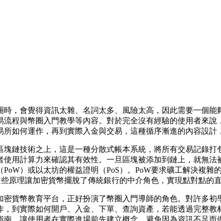
時，會覺得資訊太雜、名詞太多、風險太高，因此需要一個能夠系
易流程與幣圈入門教學等內容。對於完全沒有經驗的使用者來說
易所如何運作，再到實際入金與交易，這種循序漸進的內容設計
區塊鏈技術之上，這是一種分散式帳本系統，將所有交易記錄打
者使用計算力來確認其有效性。一旦區塊被添加到鏈上，就無法
PoW）或以太坊的權益證明（PoS）。PoW要求礦工解決複
這些原理讓加密貨幣擺脫了傳統銀行的中介角色，實現點對點的
類台灣加密貨幣教育平台，正好扮演了幣圈入門導師的角色。對許
作，到實際如何開戶、入金、下單、查詢資產，若能透過完整教
指南，讓使用者在實際進場前先建立概念，避免因為資訊不足而