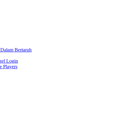
 Dalam Bertaruh
gel Login
e Players