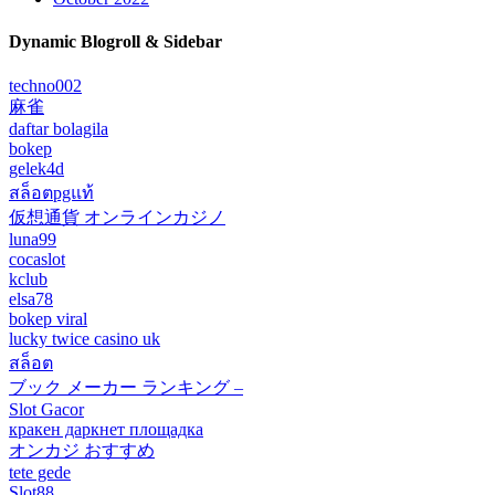
Dynamic Blogroll & Sidebar
techno002
麻雀
daftar bolagila
bokep
gelek4d
สล็อตpgแท้
仮想通貨 オンラインカジノ
luna99
cocaslot
kclub
elsa78
bokep viral
lucky twice casino uk
สล็อต
ブック メーカー ランキング –
Slot Gacor
кракен даркнет площадка
オンカジ おすすめ
tete gede
Slot88