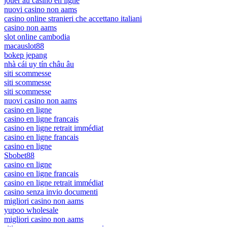
jouer au casino en ligne
nuovi casino non aams
casino online stranieri che accettano italiani
casino non aams
slot online cambodia
macauslot88
bokep jepang
nhà cái uy tín châu âu
siti scommesse
siti scommesse
siti scommesse
nuovi casino non aams
casino en ligne
casino en ligne francais
casino en ligne retrait immédiat
casino en ligne francais
casino en ligne
Sbobet88
casino en ligne
casino en ligne francais
casino en ligne retrait immédiat
casino senza invio documenti
migliori casino non aams
yupoo wholesale
migliori casino non aams