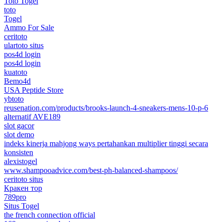
Toto Togel
toto
Togel
Ammo For Sale
ceritoto
ulartoto situs
pos4d login
pos4d login
kuatoto
Bemo4d
USA Peptide Store
ybtoto
reusenation.com/products/brooks-launch-4-sneakers-mens-10-p-6
alternatif AVE189
slot gacor
slot demo
indeks kinerja mahjong ways pertahankan multiplier tinggi secara
konsisten
alexistogel
www.shampooadvice.com/best-ph-balanced-shampoos/
ceritoto situs
Кракен тор
789pro
Situs Togel
the french connection official