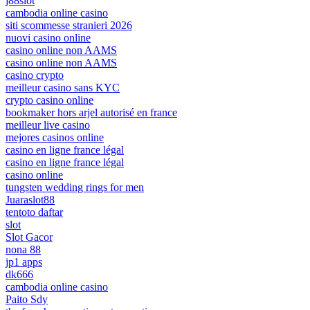
j88slot
cambodia online casino
siti scommesse stranieri 2026
nuovi casino online
casino online non AAMS
casino online non AAMS
casino crypto
meilleur casino sans KYC
crypto casino online
bookmaker hors arjel autorisé en france
meilleur live casino
mejores casinos online
casino en ligne france légal
casino en ligne france légal
casino online
tungsten wedding rings for men
Juaraslot88
tentoto daftar
slot
Slot Gacor
nona 88
jp1 apps
dk666
cambodia online casino
Paito Sdy