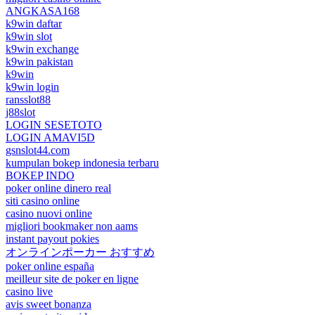
ANGKASA168
k9win daftar
k9win slot
k9win exchange
k9win pakistan
k9win
k9win login
ransslot88
j88slot
LOGIN SESETOTO
LOGIN AMAVI5D
gsnslot44.com
kumpulan bokep indonesia terbaru
BOKEP INDO
poker online dinero real
siti casino online
casino nuovi online
migliori bookmaker non aams
instant payout pokies
オンラインポーカー おすすめ
poker online españa
meilleur site de poker en ligne
casino live
avis sweet bonanza