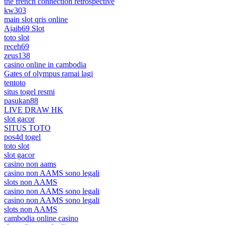
the french connection retrospective
kw303
main slot qris online
Ajaib69 Slot
toto slot
receh69
zeus138
casino online in cambodia
Gates of olympus ramai lagi
tentoto
situs togel resmi
pasukan88
LIVE DRAW HK
slot gacor
SITUS TOTO
pos4d togel
toto slot
slot gacor
casino non aams
casino non AAMS sono legali
slots non AAMS
casino non AAMS sono legali
casino non AAMS sono legali
slots non AAMS
cambodia online casino