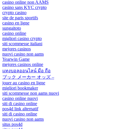
casino online non AAMS
casino sans KYC crypto
crypto casino
site de paris sportifs
casino en ligne
sungaitoto
casino online
migliori casino crypto
siti scommesse italiani
mejores casinos
nuovi casino non aams
Yearwin Game
mejores casinos online
แทงบอลออนไลน์ มือ ถือ
ブック メーカー オッズ –
jouer au casino en ligne
migliori bookmaker
siti scommesse non aams nuovi
casino online nuovi
siti di casino online
pos4d link alternatif
siti di casino online
nuovi casino non aams
situs pos4d