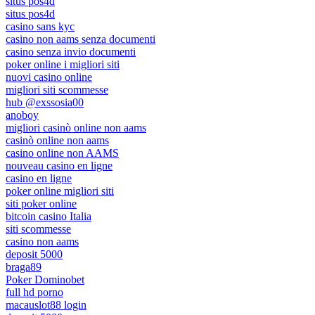
situs pos4d
situs pos4d
casino sans kyc
casino non aams senza documenti
casino senza invio documenti
poker online i migliori siti
nuovi casino online
migliori siti scommesse
hub @exssosia00
anoboy
migliori casinò online non aams
casinò online non aams
casino online non AAMS
nouveau casino en ligne
casino en ligne
poker online migliori siti
siti poker online
bitcoin casino Italia
siti scommesse
casino non aams
deposit 5000
braga89
Poker Dominobet
full hd porno
macauslot88 login