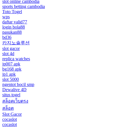
slot online cambodia
sports betting cambodia
Toto Togel
wps
daftar valid77
login bola88
pasukan88
bd36
카지노솔루션
slot gacor
slot 4d
replica watches
jp007 apk
bg168 apk
jp1 apk
slot 5000
ngentot bocil smp
Dewalive 4D
situs togel
สล็อตเว็บตรง
สล็อต
Slot Gacor
cocaslot
cocaslot