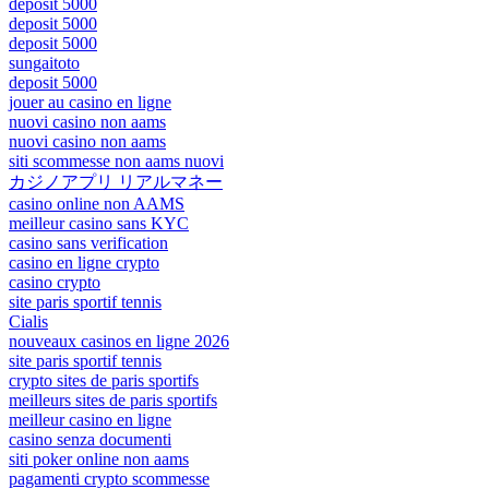
deposit 5000
deposit 5000
deposit 5000
sungaitoto
deposit 5000
jouer au casino en ligne
nuovi casino non aams
nuovi casino non aams
siti scommesse non aams nuovi
カジノアプリ リアルマネー
casino online non AAMS
meilleur casino sans KYC
casino sans verification
casino en ligne crypto
casino crypto
site paris sportif tennis
Cialis
nouveaux casinos en ligne 2026
site paris sportif tennis
crypto sites de paris sportifs
meilleurs sites de paris sportifs
meilleur casino en ligne
casino senza documenti
siti poker online non aams
pagamenti crypto scommesse