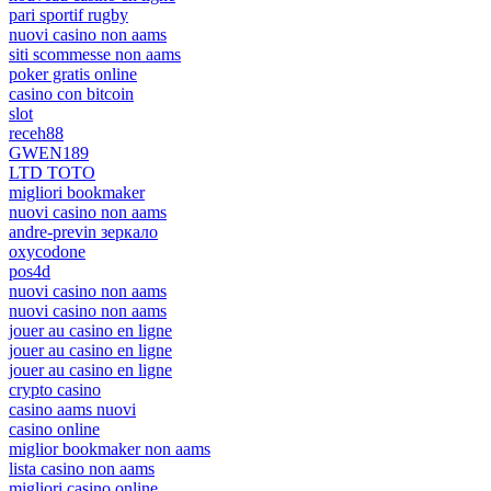
pari sportif rugby
nuovi casino non aams
siti scommesse non aams
poker gratis online
casino con bitcoin
slot
receh88
GWEN189
LTD TOTO
migliori bookmaker
nuovi casino non aams
andre-previn зеркало
oxycodone
pos4d
nuovi casino non aams
nuovi casino non aams
jouer au casino en ligne
jouer au casino en ligne
jouer au casino en ligne
crypto casino
casino aams nuovi
casino online
miglior bookmaker non aams
lista casino non aams
migliori casino online