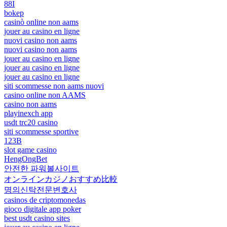
88I
bokep
casinò online non aams
jouer au casino en ligne
nuovi casino non aams
nuovi casino non aams
jouer au casino en ligne
jouer au casino en ligne
jouer au casino en ligne
siti scommesse non aams nuovi
casino online non AAMS
casino non aams
playinexch app
usdt trc20 casino
siti scommesse sportive
123B
slot game casino
HengOngBet
안전한 파워볼사이트
オンラインカジノおすすめ比較
명의신탁전문변호사
casinos de criptomonedas
gioco digitale app poker
best usdt casino sites