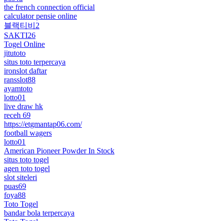
the french connection official
calculator pensie online
블랙티비2
SAKTI26
Togel Online
jitutoto
situs toto terpercaya
ironslot daftar
ransslot88
ayamtoto
lotto01
live draw hk
receh 69
https://etgmantap06.com/
football wagers
lotto01
American Pioneer Powder In Stock
situs toto togel
agen toto togel
slot siteleri
puas69
foya88
Toto Togel
bandar bola terpercaya