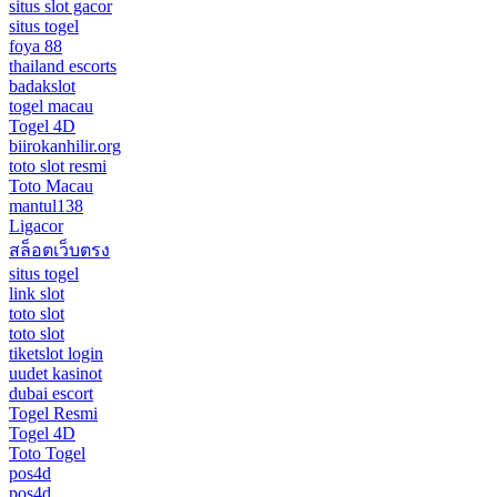
situs slot gacor
situs togel
foya 88
thailand escorts
badakslot
togel macau
Togel 4D
biirokanhilir.org
toto slot resmi
Toto Macau
mantul138
Ligacor
สล็อตเว็บตรง
situs togel
link slot
toto slot
toto slot
tiketslot login
uudet kasinot
dubai escort
Togel Resmi
Togel 4D
Toto Togel
pos4d
pos4d