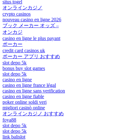
situs togel
オンラインカジノ
crypto casinos
nouveau casino en ligne 2026
ブック メーカー オッズ –
オンカジ
casino en ligne le plus payant
ポーカー
credit card casinos uk
ポーカー アプリ おすすめ
slot depo 5k
bonus buy slot games
slot depo 5k
casino en ligne
casino en ligne france légal
casino en ligne sans verification
casino en ligne fiable
poker online soldi veri
migliori casinò online
オンラインカジノ おすすめ
foya88
slot depo 5k
slot depo 5k
link balislot