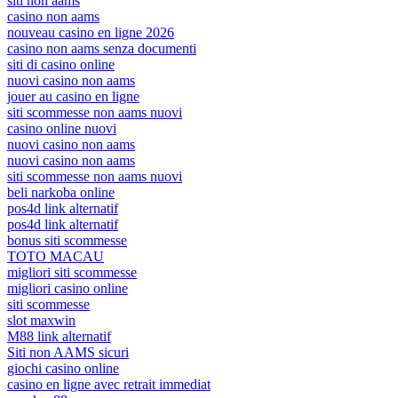
siti non aams
casino non aams
nouveau casino en ligne 2026
casino non aams senza documenti
siti di casino online
nuovi casino non aams
jouer au casino en ligne
siti scommesse non aams nuovi
casino online nuovi
nuovi casino non aams
nuovi casino non aams
siti scommesse non aams nuovi
beli narkoba online
pos4d link alternatif
pos4d link alternatif
bonus siti scommesse
TOTO MACAU
migliori siti scommesse
migliori casino online
siti scommesse
slot maxwin
M88 link alternatif
Siti non AAMS sicuri
giochi casino online
casino en ligne avec retrait immediat