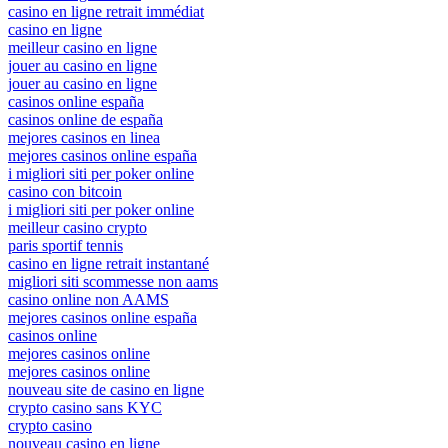
casino en ligne retrait immédiat
casino en ligne
meilleur casino en ligne
jouer au casino en ligne
jouer au casino en ligne
casinos online españa
casinos online de españa
mejores casinos en linea
mejores casinos online españa
i migliori siti per poker online
casino con bitcoin
i migliori siti per poker online
meilleur casino crypto
paris sportif tennis
casino en ligne retrait instantané
migliori siti scommesse non aams
casino online non AAMS
mejores casinos online españa
casinos online
mejores casinos online
mejores casinos online
nouveau site de casino en ligne
crypto casino sans KYC
crypto casino
nouveau casino en ligne