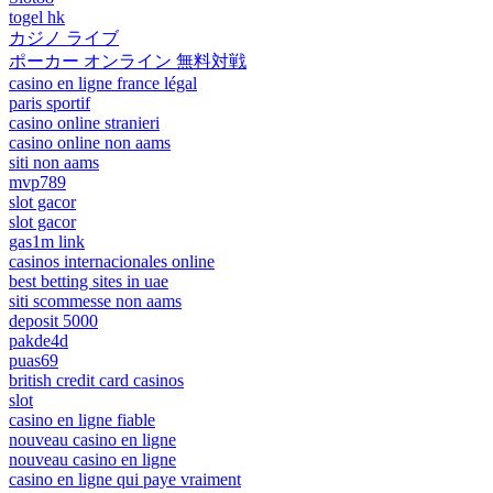
togel hk
カジノ ライブ
ポーカー オンライン 無料対戦
casino en ligne france légal
paris sportif
casino online stranieri
casino online non aams
siti non aams
mvp789
slot gacor
slot gacor
gas1m link
casinos internacionales online
best betting sites in uae
siti scommesse non aams
deposit 5000
pakde4d
puas69
british credit card casinos
slot
casino en ligne fiable
nouveau casino en ligne
nouveau casino en ligne
casino en ligne qui paye vraiment