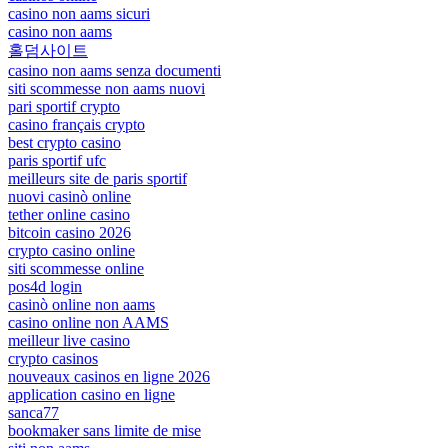
casino non aams sicuri
casino non aams
홀덤사이트
casino non aams senza documenti
siti scommesse non aams nuovi
pari sportif crypto
casino français crypto
best crypto casino
paris sportif ufc
meilleurs site de paris sportif
nuovi casinò online
tether online casino
bitcoin casino 2026
crypto casino online
siti scommesse online
pos4d login
casinò online non aams
casino online non AAMS
meilleur live casino
crypto casinos
nouveaux casinos en ligne 2026
application casino en ligne
sanca77
bookmaker sans limite de mise