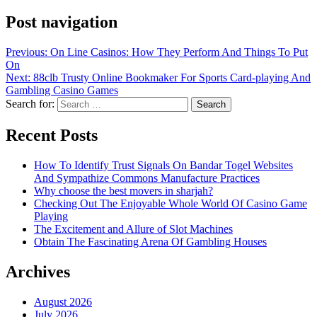
Post navigation
Previous:
On Line Casinos: How They Perform And Things To Put
On
Next:
88clb Trusty Online Bookmaker For Sports Card-playing And
Gambling Casino Games
Search for:
Recent Posts
How To Identify Trust Signals On Bandar Togel Websites
And Sympathize Commons Manufacture Practices
Why choose the best movers in sharjah?
Checking Out The Enjoyable Whole World Of Casino Game
Playing
The Excitement and Allure of Slot Machines
Obtain The Fascinating Arena Of Gambling Houses
Archives
August 2026
July 2026