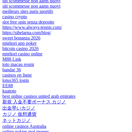
siti scommesse non aams nuovi
siti scommesse non aams nuovi
meilleurs sites paris sportifs
casino crypto
slot free spin senza deposito
https://www.always-tennis.com/
https://sibelarna.com/blog/
sweet bonanza 2026
migliori app poker
bitcoin casino 2026
migliori casino online
M88 Link
toto macau resmi
bandar 36
casinos en ligne
lotus365 login
EE88
kuatoto
best online casinos united arab emirates
新規 入金不要ボーナス カジノ
出金早いカジノ
カジノ 仮想通貨
ネットカジノ
online casinos Australia
online pokies real money