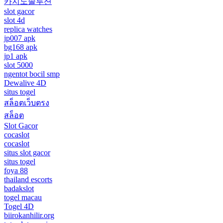
카지노솔루션
slot gacor
slot 4d
replica watches
jp007 apk
bg168 apk
jp1 apk
slot 5000
ngentot bocil smp
Dewalive 4D
situs togel
สล็อตเว็บตรง
สล็อต
Slot Gacor
cocaslot
cocaslot
situs slot gacor
situs togel
foya 88
thailand escorts
badakslot
togel macau
Togel 4D
biirokanhilir.org