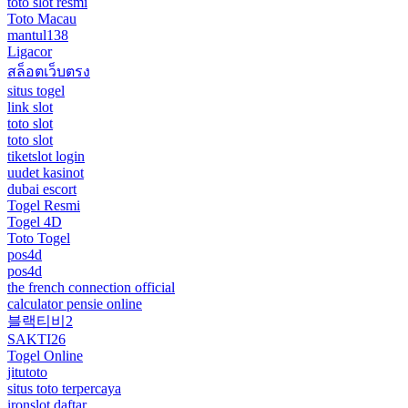
toto slot resmi
Toto Macau
mantul138
Ligacor
สล็อตเว็บตรง
situs togel
link slot
toto slot
toto slot
tiketslot login
uudet kasinot
dubai escort
Togel Resmi
Togel 4D
Toto Togel
pos4d
pos4d
the french connection official
calculator pensie online
블랙티비2
SAKTI26
Togel Online
jitutoto
situs toto terpercaya
ironslot daftar