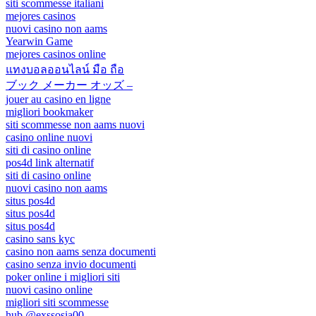
siti scommesse italiani
mejores casinos
nuovi casino non aams
Yearwin Game
mejores casinos online
แทงบอลออนไลน์ มือ ถือ
ブック メーカー オッズ –
jouer au casino en ligne
migliori bookmaker
siti scommesse non aams nuovi
casino online nuovi
siti di casino online
pos4d link alternatif
siti di casino online
nuovi casino non aams
situs pos4d
situs pos4d
situs pos4d
casino sans kyc
casino non aams senza documenti
casino senza invio documenti
poker online i migliori siti
nuovi casino online
migliori siti scommesse
hub @exssosia00