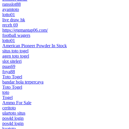
ransslot88
ayamtoto
lotto01
live draw hk
receh 69
https://etgmantap06.com/
football wagers
lotto01
American Pioneer Powder In Stock
situs toto togel
agen toto togel
slot siteleri
puas69
foya88
Toto Togel
bandar bola terpercaya
Toto Togel
toto
Togel
Ammo For Sale
ceritoto
ulartoto situs
pos4d login
pos4d login
kuatoto