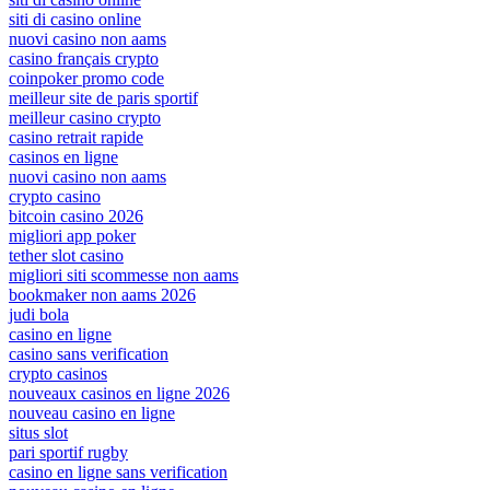
siti di casino online
nuovi casino non aams
casino français crypto
coinpoker promo code
meilleur site de paris sportif
meilleur casino crypto
casino retrait rapide
casinos en ligne
nuovi casino non aams
crypto casino
bitcoin casino 2026
migliori app poker
tether slot casino
migliori siti scommesse non aams
bookmaker non aams 2026
judi bola
casino en ligne
casino sans verification
crypto casinos
nouveaux casinos en ligne 2026
nouveau casino en ligne
situs slot
pari sportif rugby
casino en ligne sans verification