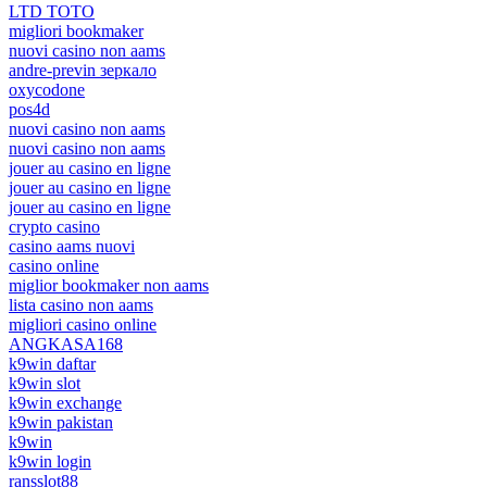
LTD TOTO
migliori bookmaker
nuovi casino non aams
andre-previn зеркало
oxycodone
pos4d
nuovi casino non aams
nuovi casino non aams
jouer au casino en ligne
jouer au casino en ligne
jouer au casino en ligne
crypto casino
casino aams nuovi
casino online
miglior bookmaker non aams
lista casino non aams
migliori casino online
ANGKASA168
k9win daftar
k9win slot
k9win exchange
k9win pakistan
k9win
k9win login
ransslot88