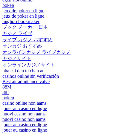
bokep
jeux de poker en ligne
jeux de poker en ligne
migliori bookmaker
ブック メーカー 日本
カジノ ライブ
ライブ カジノ おすすめ
オンカジ おすすめ
オンラインカジノ ライブカジノ
カジノサイト
オンラインカジノサイト
nha cai den tu chau au
casinos online sin verificación
Best air admittance valve
88M
88I
bokep
casinò online non aams
jouer au casino en ligne
nuovi casino non aams
nuovi casino non aams
jouer au casino en ligne
jouer au casino en ligne