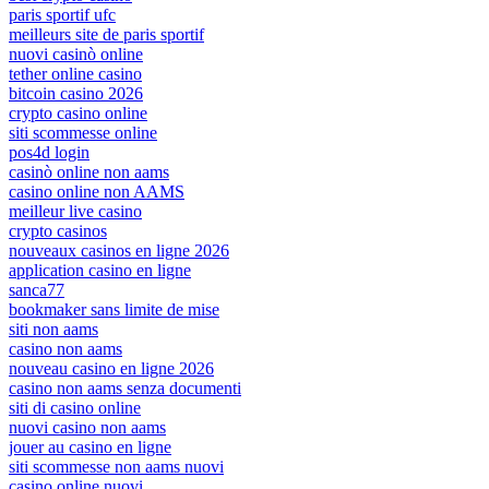
paris sportif ufc
meilleurs site de paris sportif
nuovi casinò online
tether online casino
bitcoin casino 2026
crypto casino online
siti scommesse online
pos4d login
casinò online non aams
casino online non AAMS
meilleur live casino
crypto casinos
nouveaux casinos en ligne 2026
application casino en ligne
sanca77
bookmaker sans limite de mise
siti non aams
casino non aams
nouveau casino en ligne 2026
casino non aams senza documenti
siti di casino online
nuovi casino non aams
jouer au casino en ligne
siti scommesse non aams nuovi
casino online nuovi