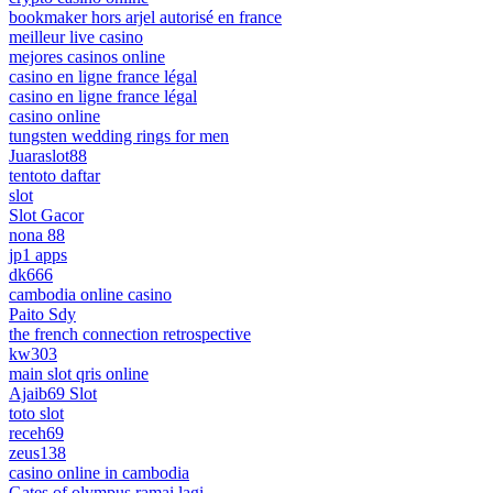
bookmaker hors arjel autorisé en france
meilleur live casino
mejores casinos online
casino en ligne france légal
casino en ligne france légal
casino online
tungsten wedding rings for men
Juaraslot88
tentoto daftar
slot
Slot Gacor
nona 88
jp1 apps
dk666
cambodia online casino
Paito Sdy
the french connection retrospective
kw303
main slot qris online
Ajaib69 Slot
toto slot
receh69
zeus138
casino online in cambodia
Gates of olympus ramai lagi