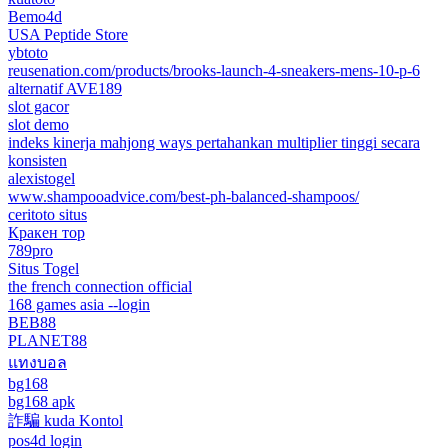
Bemo4d
USA Peptide Store
ybtoto
reusenation.com/products/brooks-launch-4-sneakers-mens-10-p-6
alternatif AVE189
slot gacor
slot demo
indeks kinerja mahjong ways pertahankan multiplier tinggi secara
konsisten
alexistogel
www.shampooadvice.com/best-ph-balanced-shampoos/
ceritoto situs
Кракен тор
789pro
Situs Togel
the french connection official
168 games asia --login
BEB88
PLANET88
แทงบอล
bg168
bg168 apk
詐騙 kuda Kontol
pos4d login