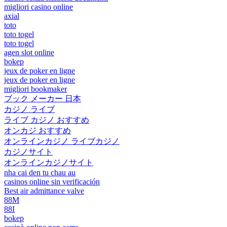
migliori casino online
axial
toto
toto togel
toto togel
agen slot online
bokep
jeux de poker en ligne
jeux de poker en ligne
migliori bookmaker
ブック メーカー 日本
カジノ ライブ
ライブ カジノ おすすめ
オンカジ おすすめ
オンラインカジノ ライブカジノ
カジノサイト
オンラインカジノサイト
nha cai den tu chau au
casinos online sin verificación
Best air admittance valve
88M
88I
bokep