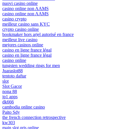
nuovi casino online
casino online non AAMS
casino online non AAMS
casino crypto
meilleur casino sans KYC
crypto casino online
bookmaker hors arjel autorisé en france
meilleur live casino
mejores casinos online
casino en ligne france légal
casino en ligne france légal
casino online
tungsten wedding rings for men
Juaraslot88
tentoto daftar
slot
Slot Gacor
nona 88
jp1 apps
dk666
cambodia online casino
Paito Sdy
the french connection retrospective
kw303
main slot qris online