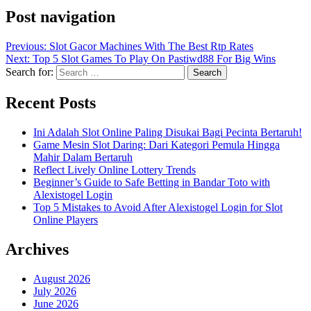
Post navigation
Previous:
Slot Gacor Machines With The Best Rtp Rates
Next:
Top 5 Slot Games To Play On Pastiwd88 For Big Wins
Search for:
Recent Posts
Ini Adalah Slot Online Paling Disukai Bagi Pecinta Bertaruh!
Game Mesin Slot Daring: Dari Kategori Pemula Hingga
Mahir Dalam Bertaruh
Reflect Lively Online Lottery Trends
Beginner’s Guide to Safe Betting in Bandar Toto with
Alexistogel Login
Top 5 Mistakes to Avoid After Alexistogel Login for Slot
Online Players
Archives
August 2026
July 2026
June 2026