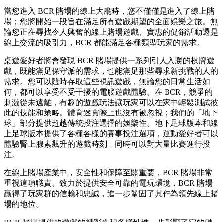
當您進入 BCR 賭場的線上大廳時，您不僅僅是進入了線上賭
場；您將開始一段旨在滿足所有遊戲期望的全面娛樂之旅。無
論您正在尋找令人興奮的線上賭場遊戲、實惠的促銷活動還是
線上交流的吸引力，BCR 都能滿足各種類型玩家的需求。
桌遊愛好者將會發現 BCR 賭場提供一系列引人入勝的棋牌遊
戲，既能滿足保守派的需求，也能滿足那些尋求新挑戰的人的
需求。您可以隨時存取這些視訊遊戲，無論您的日常生活如
何，都可以享受不受干擾的電腦遊戲體驗。在 BCR，競爭的
刺激從未遠離，有趣的遊戲玩法讓玩家可以在家中輕鬆測試彼
此的技能和策略。體育迷實際上也沒有被忽視；我們的「地下
球」部分提供超越傳統投注選擇的娛樂性。地下足球版本和線
上足球版本提供了各種各樣的賽事投注選項，運動愛好者可以
體驗腎上腺素飆升的遊戲時刻，同時可以對大量比賽進行投
注。
在線上賭場產業中，安全性和保障至關重要，BCR 賭場非常
重視這項職責。致力於提供安全可靠的電玩環境，BCR 賭場
贏得了玩家群的信賴和忠誠，進一步鞏固了其作為領先線上賭
場的地位。