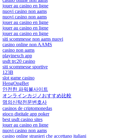
casinò online non aams
jouer au casino en ligne
nuovi casino non aams
nuovi casino non aams
jouer au casino en ligne
jouer au casino en ligne
jouer au casino en ligne
siti scommesse non aams nuovi
casino online non AAMS
casino non aams
playinexch app
usdt trc20 casino
siti scommesse sportive
123B
slot game casino
HengOngBet
안전한 파워볼사이트
オンラインカジノおすすめ比較
명의신탁전문변호사
casinos de criptomonedas
gioco digitale app poker
best usdt casino sites
jouer au casino en ligne
nuovi casino non aams
casino online stranieri che accettano italiani