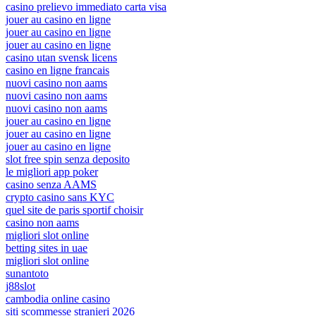
casino prelievo immediato carta visa
jouer au casino en ligne
jouer au casino en ligne
jouer au casino en ligne
casino utan svensk licens
casino en ligne francais
nuovi casino non aams
nuovi casino non aams
nuovi casino non aams
jouer au casino en ligne
jouer au casino en ligne
jouer au casino en ligne
slot free spin senza deposito
le migliori app poker
casino senza AAMS
crypto casino sans KYC
quel site de paris sportif choisir
casino non aams
migliori slot online
betting sites in uae
migliori slot online
sunantoto
j88slot
cambodia online casino
siti scommesse stranieri 2026