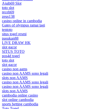
Ajaib69 Slot
toto slot
receh69
zeus138
casino online in cambodia
Gates of olympus ramai lagi
tentoto
situs togel resmi
pasukan88
LIVE DRAW HK
slot gacor
SITUS TOTO
pos4d togel
toto slot
slot gacor
casino non aams
casino non AAMS sono legali
slots non AAMS
casino non AAMS sono legali
casino non AAMS sono legali
slots non AAMS
cambodia online casino
slot online cambodia
sports betting cambodia
Toto Togel