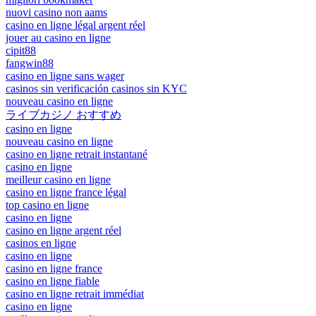
nuovi casino non aams
casino en ligne légal argent réel
jouer au casino en ligne
cipit88
fangwin88
casino en ligne sans wager
casinos sin verificación casinos sin KYC
nouveau casino en ligne
ライブカジノ おすすめ
casino en ligne
nouveau casino en ligne
casino en ligne retrait instantané
casino en ligne
meilleur casino en ligne
casino en ligne france légal
top casino en ligne
casino en ligne
casino en ligne argent réel
casinos en ligne
casino en ligne
casino en ligne france
casino en ligne fiable
casino en ligne retrait immédiat
casino en ligne