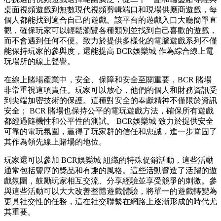
桌面視頻遊戲到無數現代視頻剪輯端口和現場供應商遊戲，每
個人都能找到適合自己的遊戲。該平台的遊戲入口大廳簡單直
觀，確保玩家可以輕鬆瀏覽各種類別並找到自己喜歡的遊戲，
而不會遇到任何不便。致力於提供多樣化的電腦遊戲系列不僅
能保持玩家的參與度，還能提高 BCR娛樂城 作為綜合線上電
玩場所的線上聲譽。
在線上賭場產業中，安全、保障和安全至關重要，BCR 賭場
非常重視這項責任。玩家可以放心，他們的個人和財務資訊受
到尖端加密技術的保護。這種對安全的奉獻精神不僅限於資訊
安全； BCR 賭場也保持公平的電玩遊戲方法，確保所有遊戲
都經過隨機性和公平性的測試。 BCR娛樂城 致力於提供安全
可靠的電玩氛圍，贏得了玩家群的信任和忠誠，進一步鞏固了
其作為領先線上賭場的地位。
玩家還可以參加 BCR娛樂城 組織的特殊促銷活動，這些活動
通常包括豐厚的獎品和有趣的風格。這些活動營造了活躍的遊
戲氛圍，鼓勵玩家相互交流、分享經驗並享受競爭的刺激。參
與這些活動可以大大改善整體遊戲體驗，將單一的遊戲轉變為
更具社交性的任務，這在社交聯繫在網路上逐漸形成的時代尤
其重要。