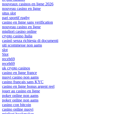
nouveaux casinos en ligne 2026
nouveau casino en ligne
situs slot
pari sportif rugby
casino en ligne sans verification
nouveau casino en ligne
migliori casino online
crypto casino Italia
casinò senza richiesta di documenti
siti scommesse non aams
slot
Slot
receh69
receh69
uk crypto casinos
casino en ligne france
nuovi casino non aams
casino français sans KYC
casino en ligne bonus argent reel
jouer au casino en ligne
poker online non aams
poker online non aams
casino con bitcoin
casino online nuovi
migliori bookmaker