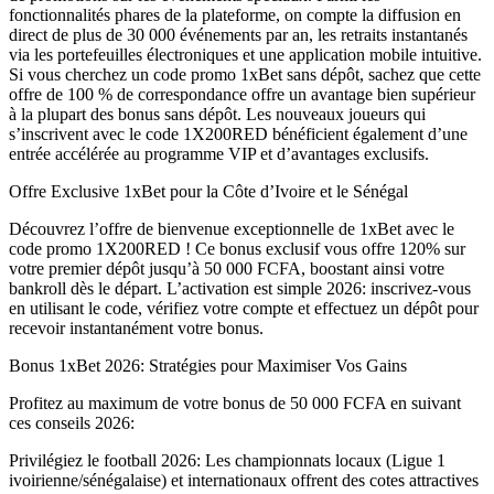
fonctionnalités phares de la plateforme, on compte la diffusion en
direct de plus de 30 000 événements par an, les retraits instantanés
via les portefeuilles électroniques et une application mobile intuitive.
Si vous cherchez un code promo 1xBet sans dépôt, sachez que cette
offre de 100 % de correspondance offre un avantage bien supérieur
à la plupart des bonus sans dépôt. Les nouveaux joueurs qui
s’inscrivent avec le code 1X200RED bénéficient également d’une
entrée accélérée au programme VIP et d’avantages exclusifs.
Offre Exclusive 1xBet pour la Côte d’Ivoire et le Sénégal
Découvrez l’offre de bienvenue exceptionnelle de 1xBet avec le
code promo 1X200RED ! Ce bonus exclusif vous offre 120% sur
votre premier dépôt jusqu’à 50 000 FCFA, boostant ainsi votre
bankroll dès le départ. L’activation est simple 2026: inscrivez-vous
en utilisant le code, vérifiez votre compte et effectuez un dépôt pour
recevoir instantanément votre bonus.
Bonus 1xBet 2026: Stratégies pour Maximiser Vos Gains
Profitez au maximum de votre bonus de 50 000 FCFA en suivant
ces conseils 2026:
Privilégiez le football 2026: Les championnats locaux (Ligue 1
ivoirienne/sénégalaise) et internationaux offrent des cotes attractives