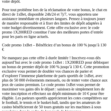
votre dépôt.
Pour tout problème lors de la réclamation de votre bonus, le chat en
direct de 1xBet, disponible 24h/24 et 7j/7, vous apportera une
assistance immédiate en plusieurs langues. Pensez à toujours jouer
de manière responsable et à fixer des limites de dépôt adaptées à
votre budget divertissement. Cette offre exclusive avec le code
promo 1X200RED constitue l’une des meilleures portes d’entrée
pour les paris en ligne actuels.
Code promo 1xBet – Bénéficiez d’un bonus de 100 % jusqu’à 130
€
Ne manquez pas cette offre à durée limitée ! Inscrivez-vous dès
aujourd’hui avec le code promo 1xBet : 1X200RED pour débloquer
un bonus de premier dépôt de 100 % jusqu’à 130 €. Cette promotion
exclusive vous permet de doubler vos chances de parier et
d’explorer l’immense plateforme de paris sportifs de 1xBet, avec
plus de 50 000 événements mensuels, ou de tenter votre chance aux
jeux de casino premium. Le code promo 1xBet vous permet de
maximiser vos gains dès le départ : saisissez-le simplement lors de
votre inscription et effectuez un dépôt minimum de 10 € pour être
éligible. Les parieurs sportifs apprécieront les cotes compétitives sur
le football, le tennis et le basket-ball, tandis que les amateurs de
casino bénéficieront de 50 tours gratuits sur les machines à sous