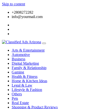
Skip to content
+2808272282
info@yourmail.com
Arts & Entertainment
Automotive
Business
Digital Marketing
Family & Relationship
Gaming
Health & Fitness
Home & Kitchen Ideas
Legal & Law
Lifestyle & Fashion
Others
Pets
Real Estate
Shopping & Product Reviews