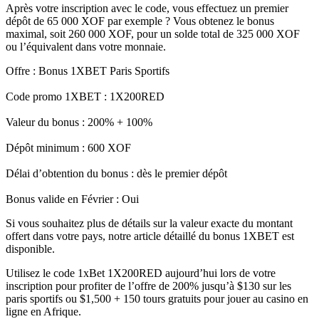
Après votre inscription avec le code, vous effectuez un premier
dépôt de 65 000 XOF par exemple ? Vous obtenez le bonus
maximal, soit 260 000 XOF, pour un solde total de 325 000 XOF
ou l’équivalent dans votre monnaie.
Offre : Bonus 1XBET Paris Sportifs
Code promo 1XBET : 1X200RED
Valeur du bonus : 200% + 100%
Dépôt minimum : 600 XOF
Délai d’obtention du bonus : dès le premier dépôt
Bonus valide en Février : Oui
Si vous souhaitez plus de détails sur la valeur exacte du montant
offert dans votre pays, notre article détaillé du bonus 1XBET est
disponible.
Utilisez le code 1xBet 1X200RED aujourd’hui lors de votre
inscription pour profiter de l’offre de 200% jusqu’à $130 sur les
paris sportifs ou $1,500 + 150 tours gratuits pour jouer au casino en
ligne en Afrique.