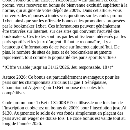
promo, vous recevrez un bonus de bienvenue exclusif, supérieur à la
norme, qui augmente votre dépôt de 200%. Dans cet article, vous
trouverez des réponses à toutes vos questions sur les codes promo
1xbet, ainsi que sur les offres de bonus et les promotions proposées
par le bookmaker 1xbet. Ces informations peuvent généralement
être trouvées sur Internet, sur des sites qui couvrent l’activité des
bookmakers. Ces textes sont lus par les utilisateurs intéressés par les
paris sportifs et les jeux d’argent. Il faut le reconnaître, il y a
beaucoup d’informations de ce type sur Internet aujourd’hui. De
plus, le nombre de sites de jeux et de bookmakers augmente
rapidement, tout comme la popularité des paris sportifs virtuels.
*(Offre valable jusqu’au 31/12/2026. Jeu responsable. 18+)*
Astuce 2026: Ce bonus est particulièrement avantageux pour les
paris sur les championnats africains (Ligue 1 Sénégalaise,
Championnat Algérien) où 1xBet propose des cotes très
compétitives.
Code promo pour 1xBet : 1X200RED : utilisez-le une fois lors de
l’inscription et obtenez un bonus de 200% pour l’inscription jusqu’à
$130. Augmentez le solde de vos fonds simplement en plaçant des
paris avec un wager de douze fois. Le code bonus est valide tout au
long de l’année 2026.