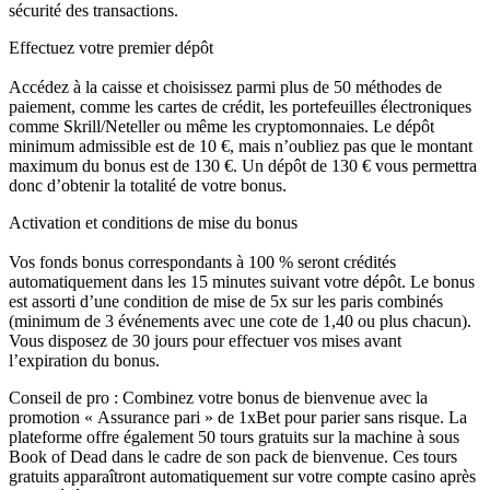
sécurité des transactions.
Effectuez votre premier dépôt
Accédez à la caisse et choisissez parmi plus de 50 méthodes de
paiement, comme les cartes de crédit, les portefeuilles électroniques
comme Skrill/Neteller ou même les cryptomonnaies. Le dépôt
minimum admissible est de 10 €, mais n’oubliez pas que le montant
maximum du bonus est de 130 €. Un dépôt de 130 € vous permettra
donc d’obtenir la totalité de votre bonus.
Activation et conditions de mise du bonus
Vos fonds bonus correspondants à 100 % seront crédités
automatiquement dans les 15 minutes suivant votre dépôt. Le bonus
est assorti d’une condition de mise de 5x sur les paris combinés
(minimum de 3 événements avec une cote de 1,40 ou plus chacun).
Vous disposez de 30 jours pour effectuer vos mises avant
l’expiration du bonus.
Conseil de pro : Combinez votre bonus de bienvenue avec la
promotion « Assurance pari » de 1xBet pour parier sans risque. La
plateforme offre également 50 tours gratuits sur la machine à sous
Book of Dead dans le cadre de son pack de bienvenue. Ces tours
gratuits apparaîtront automatiquement sur votre compte casino après