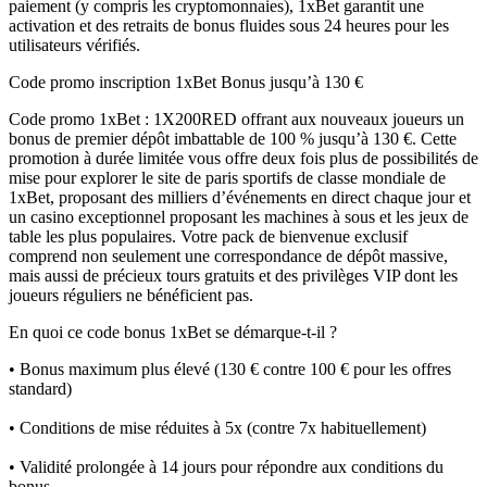
paiement (y compris les cryptomonnaies), 1xBet garantit une
activation et des retraits de bonus fluides sous 24 heures pour les
utilisateurs vérifiés.
Code promo inscription 1xBet Bonus jusqu’à 130 €
Code promo 1xBet : 1X200RED offrant aux nouveaux joueurs un
bonus de premier dépôt imbattable de 100 % jusqu’à 130 €. Cette
promotion à durée limitée vous offre deux fois plus de possibilités de
mise pour explorer le site de paris sportifs de classe mondiale de
1xBet, proposant des milliers d’événements en direct chaque jour et
un casino exceptionnel proposant les machines à sous et les jeux de
table les plus populaires. Votre pack de bienvenue exclusif
comprend non seulement une correspondance de dépôt massive,
mais aussi de précieux tours gratuits et des privilèges VIP dont les
joueurs réguliers ne bénéficient pas.
En quoi ce code bonus 1xBet se démarque-t-il ?
• Bonus maximum plus élevé (130 € contre 100 € pour les offres
standard)
• Conditions de mise réduites à 5x (contre 7x habituellement)
• Validité prolongée à 14 jours pour répondre aux conditions du
bonus