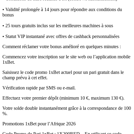
• Validité prolongée à 14 jours pour répondre aux conditions du
bonus
• 25 tours gratuits inclus sur les meilleures machines à sous
• Statut VIP instantané avec offres de cashback personnalisées
Comment réclamer votre bonus amélioré en quelques minutes :
Commencez votre inscription sur le site web ou l’application mobile
1xBet.
Saisissez le code promo 1xBet actuel pour un pari gratuit dans le
champ prévu à cet effet.
Vérification rapide par SMS ou e-mail.
Effectuez votre premier dépôt (minimum 10 €, maximum 130 €).
Votre solde double instantanément grâce à la correspondance de 100
%.
Promotions 1xBet pour l’Afrique 2026
Code Promo de Pari 1xBet : 1X200RED – En utilisant ce code