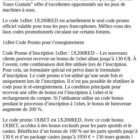
Tours Gratuits” offre d’excellentes opportunités sur les jeux de
machines à sous.
Le code 1xBet: 1X200RED est actuellement le seul code promo
officiel valable pour tous les pays francophones. Méfiez-vous des
faux codes promotionnels circulant sur certains forums.
1xBet Code Promo pour l’enregistrement
Code Promo d’Inscription 1xBet : 1X200RED – Les nouveaux
clients peuvent recevoir un bonus de 1xbet allant jusqu’à 130 €/$. À
l’avenir, cette combinaison doit être utilisée lors de l’inscription.
Pour cela, un formulaire spécial est prévu dans le formulaire
d’inscription. Le code promo n’est utilisé qu’une seule fois et
uniquement lors de l’inscription. Il n’est pas possible de réutiliser le
code pour le ré-enregistrement. La condition principale pour
recevoir une offre de bonus est l’inscription à 1xbet et le
rechargement du compte. Si l’utilisateur utilise un code bonus
pendant le processus d’inscription à 1xbet, le bonus de bienvenue
augmente de 200 %.
Le code promo 1XBET est 1X200RED. Avec ce code bonus
1XBET, accédez à des bonus exclusifs pour les paris sportifs et le
casino. Bénéficiez d’un bonus de 100 % sur les paris sportifs jusqu’à
130 € et d’un package casino jusqu’à 1950 € + 150 tours gratuits !