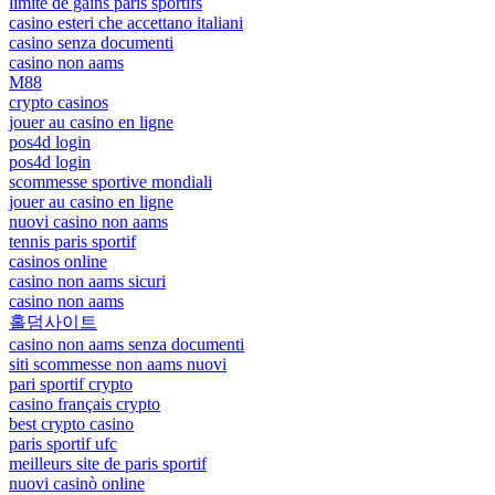
limite de gains paris sportifs
casino esteri che accettano italiani
casino senza documenti
casino non aams
M88
crypto casinos
jouer au casino en ligne
pos4d login
pos4d login
scommesse sportive mondiali
jouer au casino en ligne
nuovi casino non aams
tennis paris sportif
casinos online
casino non aams sicuri
casino non aams
홀덤사이트
casino non aams senza documenti
siti scommesse non aams nuovi
pari sportif crypto
casino français crypto
best crypto casino
paris sportif ufc
meilleurs site de paris sportif
nuovi casinò online