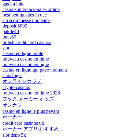
gas1m link
casinos internacionales online
best betting sites in uae
siti scommesse non aams
deposit 5000
pakde4d
puas69
british credit card casinos
slot
casino en ligne fiable
nouveau casino en ligne
nouveau casino en ligne
casino en ligne qui paye vraiment
situs togel
オンラインカジノ
crypto casinos
nouveau casino en ligne 2026
ブック メーカー オッズ –
オンカジ
casino en ligne le plus payant
ポーカー
credit card casinos uk
ポーカー アプリ おすすめ
slot depo 5k