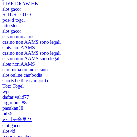
LIVE DRAW HK
slot gacor
SITUS TOTO
pos4d togel
toto slot
slot gacor
casino non aams
casino non AAMS sono legali
slots non AAMS
casino non AAMS sono legali
casino non AAMS sono legali
slots non AAMS
cambodia online casino
slot online cambodia
sports betting cambodia
Toto Togel
wps
daftar valid77
login bola88
pasukan88
bd36
카지노솔루션
slot gacor
slot 4d
replica watches