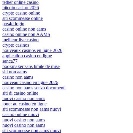
tether online casino
bitcoin casino 2026
crypto casino online
siti scommesse online
pos4d login
casinò online non aams
casino online non AAMS
meilleur live casino
crypto casinos
nouveaux casinos en ligne 2026
application casino en ligne
sanca77
bookmaker sans limite de mise
siti non aams
casino non aams
nouveau casino en ligne 2026
casino non aams senza documenti
siti di casino online
nuovi casino non aams
jouer au casino en ligne
siti scommesse non aams nuovi
casino online nuovi
nuovi casino non aams
nuovi casino non aams
siti scommesse non aams nuovi