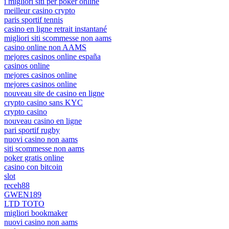
i migliori siti per poker online
meilleur casino crypto
paris sportif tennis
casino en ligne retrait instantané
migliori siti scommesse non aams
casino online non AAMS
mejores casinos online españa
casinos online
mejores casinos online
mejores casinos online
nouveau site de casino en ligne
crypto casino sans KYC
crypto casino
nouveau casino en ligne
pari sportif rugby
nuovi casino non aams
siti scommesse non aams
poker gratis online
casino con bitcoin
slot
receh88
GWEN189
LTD TOTO
migliori bookmaker
nuovi casino non aams