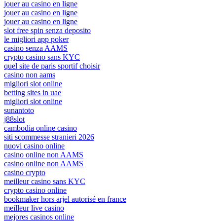
jouer au casino en ligne
jouer au casino en ligne
jouer au casino en ligne
slot free spin senza deposito
le migliori app poker
casino senza AAMS
crypto casino sans KYC
quel site de paris sportif choisir
casino non aams
migliori slot online
betting sites in uae
migliori slot online
sunantoto
j88slot
cambodia online casino
siti scommesse stranieri 2026
nuovi casino online
casino online non AAMS
casino online non AAMS
casino crypto
meilleur casino sans KYC
crypto casino online
bookmaker hors arjel autorisé en france
meilleur live casino
mejores casinos online