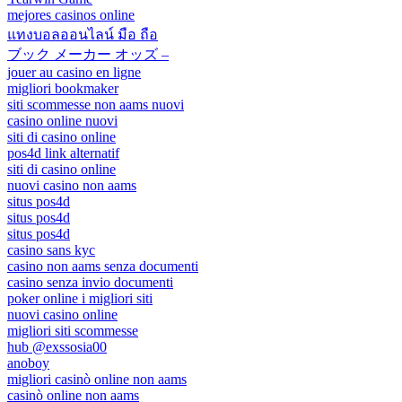
mejores casinos online
แทงบอลออนไลน์ มือ ถือ
ブック メーカー オッズ –
jouer au casino en ligne
migliori bookmaker
siti scommesse non aams nuovi
casino online nuovi
siti di casino online
pos4d link alternatif
siti di casino online
nuovi casino non aams
situs pos4d
situs pos4d
situs pos4d
casino sans kyc
casino non aams senza documenti
casino senza invio documenti
poker online i migliori siti
nuovi casino online
migliori siti scommesse
hub @exssosia00
anoboy
migliori casinò online non aams
casinò online non aams