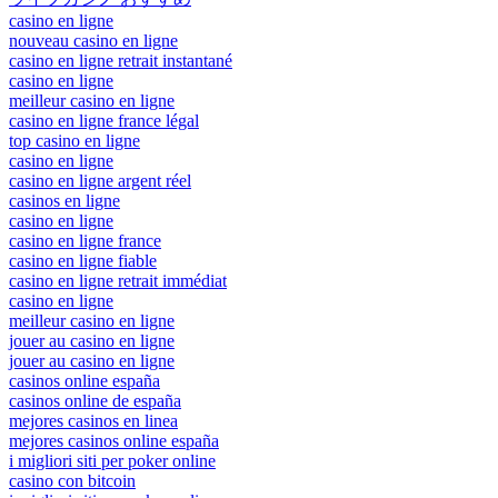
casino en ligne
nouveau casino en ligne
casino en ligne retrait instantané
casino en ligne
meilleur casino en ligne
casino en ligne france légal
top casino en ligne
casino en ligne
casino en ligne argent réel
casinos en ligne
casino en ligne
casino en ligne france
casino en ligne fiable
casino en ligne retrait immédiat
casino en ligne
meilleur casino en ligne
jouer au casino en ligne
jouer au casino en ligne
casinos online españa
casinos online de españa
mejores casinos en linea
mejores casinos online españa
i migliori siti per poker online
casino con bitcoin