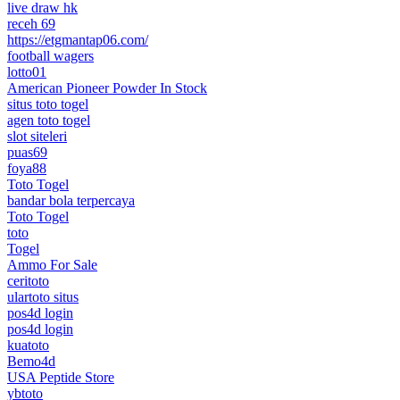
live draw hk
receh 69
https://etgmantap06.com/
football wagers
lotto01
American Pioneer Powder In Stock
situs toto togel
agen toto togel
slot siteleri
puas69
foya88
Toto Togel
bandar bola terpercaya
Toto Togel
toto
Togel
Ammo For Sale
ceritoto
ulartoto situs
pos4d login
pos4d login
kuatoto
Bemo4d
USA Peptide Store
ybtoto