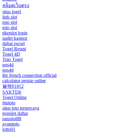
สล็อตเว็บตรง
situs togel
link slot
toto slot
toto slot
tiketslot login
uudet kasinot
dubai escort
Togel Resmi
Togel 4D
Toto Togel
pos4d
pos4d
the french connection official
calculator pensie online
블랙티비2
SAKTI26
Togel Online
jitutoto
situs toto terpercaya
ironslot daftar
ransslot88
ayamtoto
lotto01