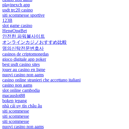
playinexch app
usdt trc20 casino
siti scommesse sportive
123B
slot game casino
HengOngBet
안전한 파워볼사이트
オンラインカジノおすすめ比較
명의신탁전문변호사
casinos de criptomonedas
gioco digitale app poker
best usdt casino sites
jouer au casino en ligne
nuovi casino non aams
casino online stranieri che accettano italiani
casino non aams
slot online cambodia
macauslot88
bokep jepang
nhà cái uy tín châu âu
siti scommesse
siti scommesse
siti scommesse
nuovi casino non aams