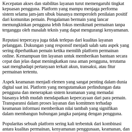
Kecepatan akses dan stabilitas layanan turut memengaruhi tingkat
kepuasan pengguna. Platform yang mampu menjaga performa
sistem selama jam-jam sibuk biasanya memperoleh penilaian positif
dari komunitas pemain. Pengalaman bermain yang lancar
memungkinkan pengguna lebih fokus menikmati permainan tanpa
terganggu oleh masalah teknis yang dapat mengurangi kenyamanan.
Reputasi terpercaya juga tidak terlepas dari kualitas layanan
pelanggan. Dukungan yang responsif menjadi salah satu aspek yang
sering diperhatikan pemain ketika memilih platform permainan
online. Kemampuan tim layanan untuk memberikan bantuan secara
cepat dan jelas dapat meningkatkan rasa aman pengguna, terutama
saat menghadapi pertanyaan terkait akun, transaksi, atau fitur
permainan tertentu.
Aspek keamanan menjadi elemen yang sangat penting dalam dunia
digital saat ini. Platform yang mengutamakan perlindungan data
pengguna dan menerapkan sistem keamanan yang memadai
biasanya lebih mudah mendapatkan kepercayaan dari para pemain.
Transparansi dalam proses layanan dan komitmen terhadap
keamanan informasi memberikan nilai tambah yang signifikan
dalam membangun hubungan jangka panjang dengan pengguna.
Popularitas sebuah platform sering kali terbentuk dari kombinasi
antara kualitas permainan, kenyamanan penggunaan, keamanan, dan