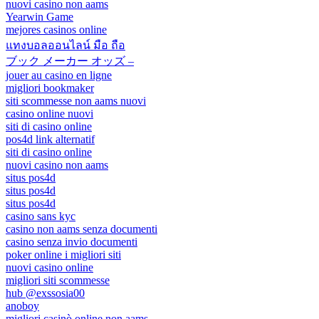
nuovi casino non aams
Yearwin Game
mejores casinos online
แทงบอลออนไลน์ มือ ถือ
ブック メーカー オッズ –
jouer au casino en ligne
migliori bookmaker
siti scommesse non aams nuovi
casino online nuovi
siti di casino online
pos4d link alternatif
siti di casino online
nuovi casino non aams
situs pos4d
situs pos4d
situs pos4d
casino sans kyc
casino non aams senza documenti
casino senza invio documenti
poker online i migliori siti
nuovi casino online
migliori siti scommesse
hub @exssosia00
anoboy
migliori casinò online non aams