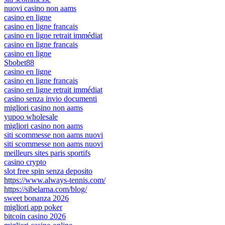
nuovi casino non aams
casino en ligne
casino en ligne francais
casino en ligne retrait immédiat
casino en ligne francais
casino en ligne
Sbobet88
casino en ligne
casino en ligne francais
casino en ligne retrait immédiat
casino senza invio documenti
migliori casino non aams
yupoo wholesale
migliori casino non aams
siti scommesse non aams nuovi
siti scommesse non aams nuovi
meilleurs sites paris sportifs
casino crypto
slot free spin senza deposito
https://www.always-tennis.com/
https://sibelarna.com/blog/
sweet bonanza 2026
migliori app poker
bitcoin casino 2026