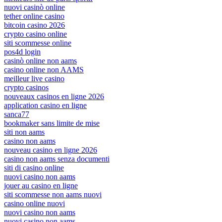
nuovi casinò online
tether online casino
bitcoin casino 2026
crypto casino online
siti scommesse online
pos4d login
casinò online non aams
casino online non AAMS
meilleur live casino
crypto casinos
nouveaux casinos en ligne 2026
application casino en ligne
sanca77
bookmaker sans limite de mise
siti non aams
casino non aams
nouveau casino en ligne 2026
casino non aams senza documenti
siti di casino online
nuovi casino non aams
jouer au casino en ligne
siti scommesse non aams nuovi
casino online nuovi
nuovi casino non aams
nuovi casino non aams