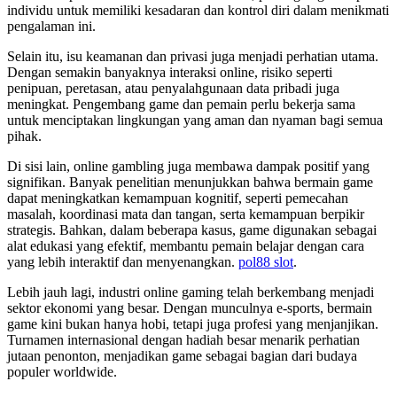
individu untuk memiliki kesadaran dan kontrol diri dalam menikmati
pengalaman ini.
Selain itu, isu keamanan dan privasi juga menjadi perhatian utama.
Dengan semakin banyaknya interaksi online, risiko seperti
penipuan, peretasan, atau penyalahgunaan data pribadi juga
meningkat. Pengembang game dan pemain perlu bekerja sama
untuk menciptakan lingkungan yang aman dan nyaman bagi semua
pihak.
Di sisi lain, online gambling juga membawa dampak positif yang
signifikan. Banyak penelitian menunjukkan bahwa bermain game
dapat meningkatkan kemampuan kognitif, seperti pemecahan
masalah, koordinasi mata dan tangan, serta kemampuan berpikir
strategis. Bahkan, dalam beberapa kasus, game digunakan sebagai
alat edukasi yang efektif, membantu pemain belajar dengan cara
yang lebih interaktif dan menyenangkan.
pol88 slot
.
Lebih jauh lagi, industri online gaming telah berkembang menjadi
sektor ekonomi yang besar. Dengan munculnya e-sports, bermain
game kini bukan hanya hobi, tetapi juga profesi yang menjanjikan.
Turnamen internasional dengan hadiah besar menarik perhatian
jutaan penonton, menjadikan game sebagai bagian dari budaya
populer worldwide.