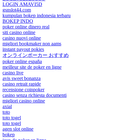
LOGIN AMAVI5D
gsnslot44.com
kumpulan bokep indonesia terbaru
BOKEP INDO
poker online dinero real
siti casino online
casino nuovi online
migliori bookmaker non aams
instant payout pokies
オンラインポーカー おすすめ
poker online españa
meilleur site de poker en ligne
casino live
avis sweet bonanza
casino retrait rapide
recensione coinpoker
casino senza richiesta documenti
migliori casino online
axial
toto
toto togel
toto togel
agen slot online
bokep