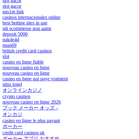
slot gacor
slot gacor
gas1m link
casinos internacionales online
best betting sites in uae
siti scommesse non aams
deposit 5000
pakde4d
puas69
british credit card casinos
slot
casino en ligne fiable
nouveau casino en ligne
nouveau casino en ligne
casino en ligne qui paye vraiment
situs togel
オンラインカジノ
crypto casinos
nouveau casino en ligne 2026
ブック メーカー オッズ –
オンカジ
casino en ligne le plus payant
ポーカー
credit card casinos uk
ポーカー アプリ おすすめ