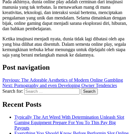
Pada akhirnya, dunia online play adalah cerminan dari imajinasi
manusia yang tak terbatas. Ia menawarkan ruang di mana
kreativitas, teknologi, dan interaksi sosial bertemu, menciptakan
pengalaman yang unik dan mendalam. Selama dimainkan dengan
bijak, online gaming dapat menjadi sarana eksplorasi diri, hiburan,
dan bahkan pembelajaran.
Ketika imajinasi menjadi nyata, dunia tidak lagi dibatasi oleh apa
yang bisa dilihat atau disentuh. Dalam semesta online play, segala
kemungkinan terbuka lebar menunggu untuk dijelajahi oleh siapa
saja yang berani melangkah masuk ke dalamnya.
Post navigation
Previous:
The Adorable Aesthetics of Modern Online Gambling
Next:
Pornography and even Developing Owner Tendencies
Search for:
Recent Posts
Typically The Art Wired With Determination Unleash Slot
Gaming Equipment Prepare For You To This Pay Big
Payouts
Everything You Should Know Before Performin Slot Online,