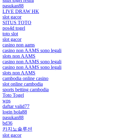
situs togel resmi
pasukan88
LIVE DRAW HK
slot gacor
SITUS TOTO
pos4d togel
toto slot
slot gacor
casino non aams
casino non AAMS sono legali
slots non AAMS
casino non AAMS sono legali
casino non AAMS sono legali
slots non AAMS
cambodia online casino
slot online cambodia
sports betting cambodia
Toto Togel
wps
daftar valid77
login bola88
pasukan88
bd36
카지노솔루션
slot gacor