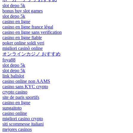
slot depo 5k
bonus buy slot games
slot depo 5k
casino en ligne
casino en ligne france légal
casino en ligne sans verification
casino en ligne fiable
poker online soldi veri
migliori casinò online
オンラインカジノ おすすめ
foya88
slot depo 5k
slot depo 5k
link balislot
casino online non AAMS
casino sans KYC crypto
crypto casino
site de paris sportifs
casino en ligne
sungaitoto
casino online
migliori casino crypto
siti scommesse italiani
mejores casinos