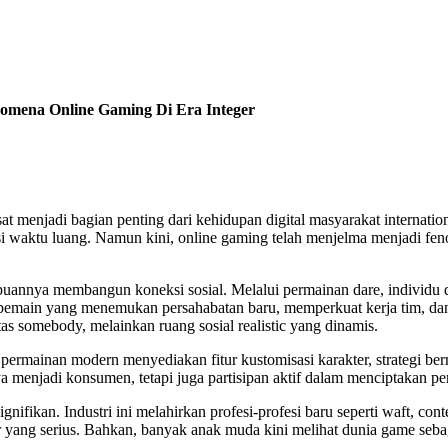
omena Online Gaming Di Era Integer
t menjadi bagian penting dari kehidupan digital masyarakat internation
isi waktu luang. Namun kini, online gaming telah menjelma menjadi fe
annya membangun koneksi sosial. Melalui permainan dare, individu dar
k pemain yang menemukan persahabatan baru, memperkuat kerja tim,
as somebody, melainkan ruang sosial realistic yang dinamis.
k permainan modern menyediakan fitur kustomisasi karakter, strategi 
a menjadi konsumen, tetapi juga partisipan aktif dalam menciptakan p
ifikan. Industri ini melahirkan profesi-profesi baru seperti waft, cont
r yang serius. Bahkan, banyak anak muda kini melihat dunia game seba