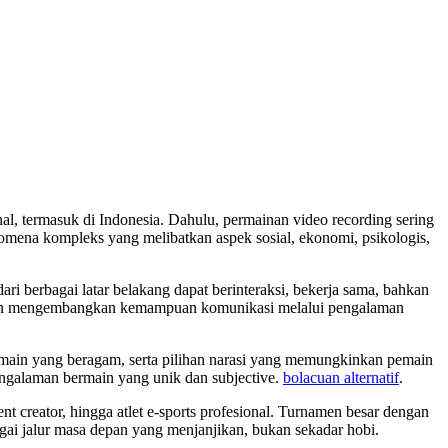
al, termasuk di Indonesia. Dahulu, permainan video recording sering
nomena kompleks yang melibatkan aspek sosial, ekonomi, psikologis,
i berbagai latar belakang dapat berinteraksi, bekerja sama, bahkan
 dan mengembangkan kemampuan komunikasi melalui pengalaman
bermain yang beragam, serta pilihan narasi yang memungkinkan pemain
engalaman bermain yang unik dan subjective.
bolacuan alternatif
.
ent creator, hingga atlet e-sports profesional. Turnamen besar dengan
gai jalur masa depan yang menjanjikan, bukan sekadar hobi.