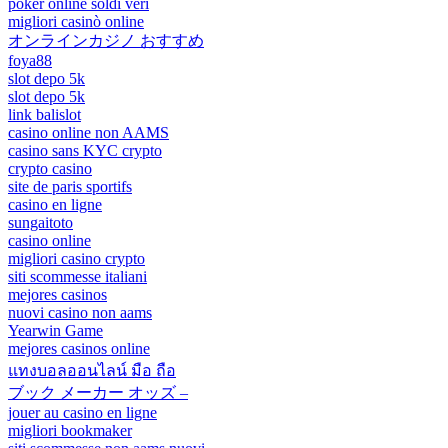
poker online soldi veri
migliori casinò online
オンラインカジノ おすすめ
foya88
slot depo 5k
slot depo 5k
link balislot
casino online non AAMS
casino sans KYC crypto
crypto casino
site de paris sportifs
casino en ligne
sungaitoto
casino online
migliori casino crypto
siti scommesse italiani
mejores casinos
nuovi casino non aams
Yearwin Game
mejores casinos online
แทงบอลออนไลน์ มือ ถือ
ブック メーカー オッズ –
jouer au casino en ligne
migliori bookmaker