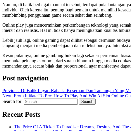
Namun, di balik berbagai manfaat tersebut, terdapat pula tantangan y
individu. Oleh karena itu, penting bagi pemain untuk memiliki kesad
membimbing penggunaan game secara sehat dan seimbang.
Online play juga mencerminkan perkembangan teknologi yang semakin 
imersif dan realistis. Hal ini tidak hanya meningkatkan kualitas hib
Lebih jauh lagi, online gaming dapat dilihat sebagai cerminan buday
langsung menjadi media pembelajaran dan refleksi budaya. Interaksi 
Kesimpulannya, online gambling bukan lagi sekadar permainan bias
membuka peluang ekonomi, dari sarana hiburan hingga media edukasi, 
memandangnya secara bijak dan proporsional, agar manfaatnya dapat
Post navigation
Previous:
Di Balik Layar: Rahasia Keseruan Dan Tantangan Yang 
Next:
From Initiate To Pro: How To Play And Win At Slot Online G
Search for:
Recent Posts
The Price Of A Ticket To Paradise: Dreams, Desires, And The 