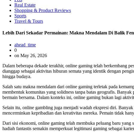
Real Estate
Shopping & Product Reviews
Sports
Travel & Tours
Lebih Dari Sekadar Permainan: Makna Mendalam Di Balik Fen
ahead_time
0
on May 26, 2026
Dalam beberapa dekade terakhir, online gaming telah berkembang pesa
dianggap sebagai aktivitas hiburan semata yang identik dengan peng
hingga budaya.
Salah satu makna mendalam dari online gaming terletak pada kemampu
membentuk komunitas yang solidness tanpa batas geografis. Banya
bermain bersama. Dalam konteks ini, online gaming bukan lagi aktivit
Selain itu, online gambling juga menjadi wadah ekspresi diri. Banya
mencerminkan kepribadian dan kreativitas mereka. Pemain tidak hany
Dari sisi ekonomi, online gaming telah membuka peluang baru yang sign
hadiah fantastis semakin memperkuat legitimasi gaming sebagai karie