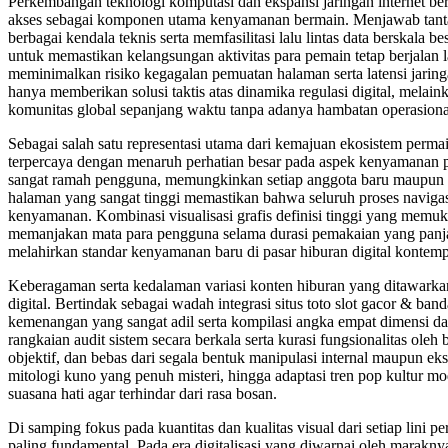
Perkembangan teknologi komputasi dan ekspansi jaringan internet berk
akses sebagai komponen utama kenyamanan bermain. Menjawab tanta
berbagai kendala teknis serta memfasilitasi lalu lintas data berskala b
untuk memastikan kelangsungan aktivitas para pemain tetap berjalan la
meminimalkan risiko kegagalan pemuatan halaman serta latensi jaring
hanya memberikan solusi taktis atas dinamika regulasi digital, melai
komunitas global sepanjang waktu tanpa adanya hambatan operasiona
Sebagai salah satu representasi utama dari kemajuan ekosistem permain
terpercaya dengan menaruh perhatian besar pada aspek kenyamanan ps
sangat ramah pengguna, memungkinkan setiap anggota baru maupun pe
halaman yang sangat tinggi memastikan bahwa seluruh proses navigas
kenyamanan. Kombinasi visualisasi grafis definisi tinggi yang mem
memanjakan mata para pengguna selama durasi pemakaian yang panjang
melahirkan standar kenyamanan baru di pasar hiburan digital kontemp
Keberagaman serta kedalaman variasi konten hiburan yang ditawarkan 
digital. Bertindak sebagai wadah integrasi situs toto slot gacor &
kemenangan yang sangat adil serta kompilasi angka empat dimensi dari
rangkaian audit sistem secara berkala serta kurasi fungsionalitas ole
objektif, dan bebas dari segala bentuk manipulasi internal maupun e
mitologi kuno yang penuh misteri, hingga adaptasi tren pop kultur 
suasana hati agar terhindar dari rasa bosan.
Di samping fokus pada kuantitas dan kualitas visual dari setiap lini
paling fundamental. Pada era digitalisasi yang diwarnai oleh maraknya