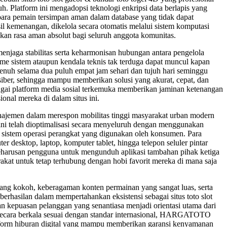
. Platform ini mengadopsi teknologi enkripsi data berlapis yang
 para pemain tersimpan aman dalam database yang tidak dapat
il kemenangan, dikelola secara otomatis melalui sistem komputasi
kan rasa aman absolut bagi seluruh anggota komunitas.
enjaga stabilitas serta keharmonisan hubungan antara pengelola
 sistem ataupun kendala teknis tak terduga dapat muncul kapan
penuh selama dua puluh empat jam sehari dan tujuh hari seminggu
h siber, sehingga mampu memberikan solusi yang akurat, cepat, dan
agai platform media sosial terkemuka memberikan jaminan ketenangan
nal mereka di dalam situs ini.
 manajemen dalam merespon mobilitas tinggi masyarakat urban modern
m ini telah dioptimalisasi secara menyeluruh dengan menggunakan
si sistem operasi perangkat yang digunakan oleh konsumen. Para
r desktop, laptop, komputer tablet, hingga telepon seluler pintar
 keharusan pengguna untuk mengunduh aplikasi tambahan pihak ketiga
kat untuk tetap terhubung dengan hobi favorit mereka di mana saja
i yang kokoh, keberagaman konten permainan yang sangat luas, serta
berhasilan dalam mempertahankan eksistensi sebagai situs toto slot
n kepuasan pelanggan yang senantiasa menjadi orientasi utama dari
 secara berkala sesuai dengan standar internasional, HARGATOTO
atform hiburan digital yang mampu memberikan garansi kenyamanan