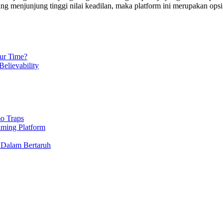
ng menjunjung tinggi nilai keadilan, maka platform ini merupakan ops
ur Time?
elievability
o Traps
aming Platform
 Dalam Bertaruh