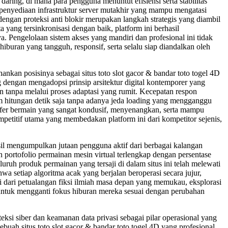
aring, di mana para pengguna menuntut efisiensi serta stabilitas
nyediaan infrastruktur server mutakhir yang mampu mengatasi
pi dengan proteksi anti blokir merupakan langkah strategis yang diambil
 yang tersinkronisasi dengan baik, platform ini berhasil
. Pengelolaan sistem akses yang mandiri dan profesional ini tidak
iburan yang tangguh, responsif, serta selalu siap diandalkan oleh
ankan posisinya sebagai situs toto slot gacor & bandar toto togel 4D
dengan mengadopsi prinsip arsitektur digital kontemporer yang
tanpa melalui proses adaptasi yang rumit. Kecepatan respon
am hitungan detik saja tanpa adanya jeda loading yang mengganggu
osfer bermain yang sangat kondusif, menyenangkan, serta mampu
petitif utama yang membedakan platform ini dari kompetitor sejenis,
sil mengumpulkan jutaan pengguna aktif dari berbagai kalangan
 portofolio permainan mesin virtual terlengkap dengan persentase
uruh produk permainan yang tersaji di dalam situs ini telah melewati
wa setiap algoritma acak yang berjalan beroperasi secara jujur,
ai dari petualangan fiksi ilmiah masa depan yang memukau, eksplorasi
 untuk mengganti fokus hiburan mereka sesuai dengan perubahan
eksi siber dan keamanan data privasi sebagai pilar operasional yang
sebuah situs toto slot gacor & bandar toto togel 4D yang profesional