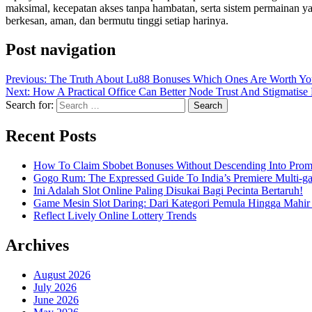
maksimal, kecepatan akses tanpa hambatan, serta sistem permainan ya
berkesan, aman, dan bermutu tinggi setiap harinya.
Post navigation
Previous:
The Truth About Lu88 Bonuses Which Ones Are Worth Yo
Next:
How A Practical Office Can Better Node Trust And Stigmatise B
Search for:
Recent Posts
How To Claim Sbobet Bonuses Without Descending Into Prom
Gogo Rum: The Expressed Guide To India’s Premiere Multi-g
Ini Adalah Slot Online Paling Disukai Bagi Pecinta Bertaruh!
Game Mesin Slot Daring: Dari Kategori Pemula Hingga Mahir
Reflect Lively Online Lottery Trends
Archives
August 2026
July 2026
June 2026