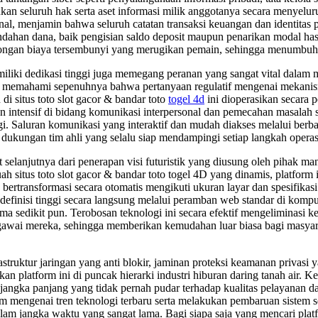
n seluruh hak serta aset informasi milik anggotanya secara menyeluruh
nal, menjamin bahwa seluruh catatan transaksi keuangan dan identitas
ndahan dana, baik pengisian saldo deposit maupun penarikan modal has
a potongan biaya tersembunyi yang merugikan pemain, sehingga menumbuh
liki dedikasi tinggi juga memegang peranan yang sangat vital dalam m
memahami sepenuhnya bahwa pertanyaan regulatif mengenai mekanisme
di situs toto slot gacor & bandar toto
togel 4d
ini dioperasikan secara 
tihan intensif di bidang komunikasi interpersonal dan pemecahan masala
i. Saluran komunikasi yang interaktif dan mudah diakses melalui berb
kungan tim ahli yang selalu siap mendampingi setiap langkah operasio
ret selanjutnya dari penerapan visi futuristik yang diusung oleh pihak
uah situs toto slot gacor & bandar toto togel 4D yang dinamis, platfor
 bertransformasi secara otomatis mengikuti ukuran layar dan spesifika
efinisi tinggi secara langsung melalui peramban web standar di kompute
ma sedikit pun. Terobosan teknologi ini secara efektif mengeliminasi
gawai mereka, sehingga memberikan kemudahan luar biasa bagi masyara
rastruktur jaringan yang anti blokir, jaminan proteksi keamanan privas
platform ini di puncak hierarki industri hiburan daring tanah air. Ke
jangka panjang yang tidak pernah pudar terhadap kualitas pelayanan da
am mengenai tren teknologi terbaru serta melakukan pembaruan sistem
alam jangka waktu yang sangat lama. Bagi siapa saja yang mencari pl