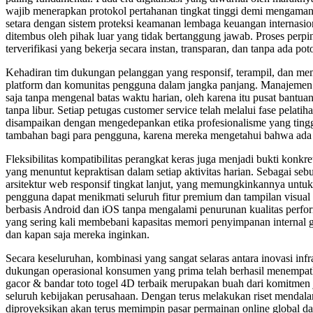
wajib menerapkan protokol pertahanan tingkat tinggi demi mengamanka
setara dengan sistem proteksi keamanan lembaga keuangan internasio
ditembus oleh pihak luar yang tidak bertanggung jawab. Proses perpi
terverifikasi yang bekerja secara instan, transparan, dan tanpa ad
Kehadiran tim dukungan pelanggan yang responsif, terampil, dan memi
platform dan komunitas pengguna dalam jangka panjang. Manajemen 
saja tanpa mengenal batas waktu harian, oleh karena itu pusat bantuan 
tanpa libur. Setiap petugas customer service telah melalui fase pela
disampaikan dengan mengedepankan etika profesionalisme yang tingg
tambahan bagi para pengguna, karena mereka mengetahui bahwa ada du
Fleksibilitas kompatibilitas perangkat keras juga menjadi bukti konk
yang menuntut kepraktisan dalam setiap aktivitas harian. Sebagai seb
arsitektur web responsif tingkat lanjut, yang memungkinkannya untuk
pengguna dapat menikmati seluruh fitur premium dan tampilan visual d
berbasis Android dan iOS tanpa mengalami penurunan kualitas perfor
yang sering kali membebani kapasitas memori penyimpanan internal 
dan kapan saja mereka inginkan.
Secara keseluruhan, kombinasi yang sangat selaras antara inovasi inf
dukungan operasional konsumen yang prima telah berhasil menempatkan 
gacor & bandar toto togel 4D terbaik merupakan buah dari komitmen 
seluruh kebijakan perusahaan. Dengan terus melakukan riset mendal
diproyeksikan akan terus memimpin pasar permainan online global d