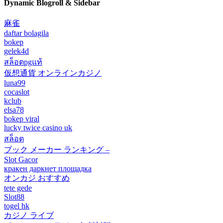
Dynamic Blogroll & Sidebar
麻雀
daftar bolagila
bokep
gelek4d
สล็อตpgแท้
仮想通貨 オンラインカジノ
luna99
cocaslot
kclub
elsa78
bokep viral
lucky twice casino uk
สล็อต
ブック メーカー ランキング –
Slot Gacor
кракен даркнет площадка
オンカジ おすすめ
tete gede
Slot88
togel hk
カジノ ライブ