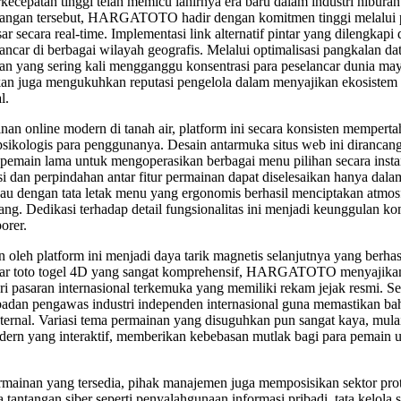
ecepatan tinggi telah memicu lahirnya era baru dalam industri hiburan d
ngan tersebut, HARGATOTO hadir dengan komitmen tinggi melalui pe
esar secara real-time. Implementasi link alternatif pintar yang dilengka
ncar di berbagai wilayah geografis. Melalui optimalisasi pangkalan data
an yang sering kali mengganggu konsentrasi para peselancar dunia maya
nkan juga mengukuhkan reputasi pengelola dalam menyajikan ekosistem h
l.
an online modern di tanah air, platform ini secara konsisten mempertah
ikologis para penggunanya. Desain antarmuka situs web ini dirancang 
main lama untuk mengoperasikan berbagai menu pilihan secara instan 
i dan perpindahan antar fitur permainan dapat diselesaikan hanya dal
ukau dengan tata letak menu yang ergonomis berhasil menciptakan atm
. Dedikasi terhadap detail fungsionalitas ini menjadi keunggulan kom
orer.
oleh platform ini menjadi daya tarik magnetis selanjutnya yang berha
 bandar toto togel 4D yang sangat komprehensif, HARGATOTO menyajikan
 pasaran internasional terkemuka yang memiliki rekam jejak resmi. Sel
h badan pengawas industri independen internasional guna memastikan bah
ksternal. Variasi tema permainan yang disuguhkan pun sangat kaya, mul
modern yang interaktif, memberikan kebebasan mutlak bagi para pemain
 permainan yang tersedia, pihak manajemen juga memposisikan sektor prot
 tantangan siber seperti penyalahgunaan informasi pribadi, tata kelola 