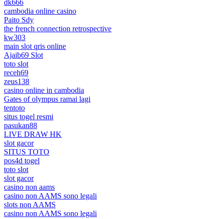
dk666
cambodia online casino
Paito Sdy
the french connection retrospective
kw303
main slot qris online
Ajaib69 Slot
toto slot
receh69
zeus138
casino online in cambodia
Gates of olympus ramai lagi
tentoto
situs togel resmi
pasukan88
LIVE DRAW HK
slot gacor
SITUS TOTO
pos4d togel
toto slot
slot gacor
casino non aams
casino non AAMS sono legali
slots non AAMS
casino non AAMS sono legali