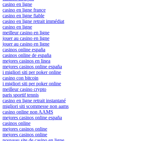
casino en ligne
casino en ligne france
casino en ligne fiable
casino en ligne retrait immédiat
casino en ligne
meilleur casino en ligne
jouer au casino en ligne
jouer au casino en ligne
casinos online españa
casinos online de españa
mejores casinos en linea
mejores casinos online españa
i migliori siti per poker online
casino con bitcoin
i migliori siti per poker online
meilleur casino crypto
paris sportif tennis
casino en ligne retrait instantané
migliori siti scommesse non aams
casino online non AAMS
mejores casinos online españa
casinos online
mejores casinos online
mejores casinos online
nouveau site de casino en ligne