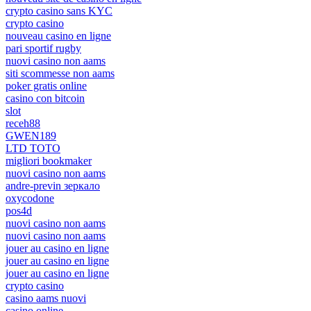
crypto casino sans KYC
crypto casino
nouveau casino en ligne
pari sportif rugby
nuovi casino non aams
siti scommesse non aams
poker gratis online
casino con bitcoin
slot
receh88
GWEN189
LTD TOTO
migliori bookmaker
nuovi casino non aams
andre-previn зеркало
oxycodone
pos4d
nuovi casino non aams
nuovi casino non aams
jouer au casino en ligne
jouer au casino en ligne
jouer au casino en ligne
crypto casino
casino aams nuovi
casino online