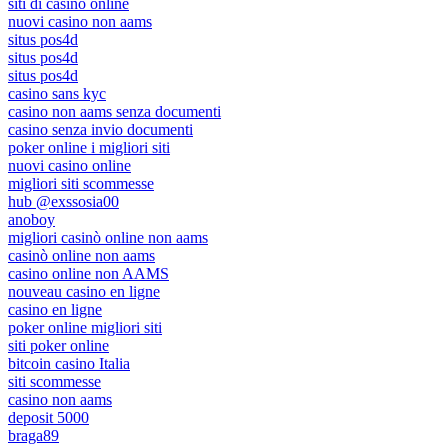
siti di casino online
nuovi casino non aams
situs pos4d
situs pos4d
situs pos4d
casino sans kyc
casino non aams senza documenti
casino senza invio documenti
poker online i migliori siti
nuovi casino online
migliori siti scommesse
hub @exssosia00
anoboy
migliori casinò online non aams
casinò online non aams
casino online non AAMS
nouveau casino en ligne
casino en ligne
poker online migliori siti
siti poker online
bitcoin casino Italia
siti scommesse
casino non aams
deposit 5000
braga89