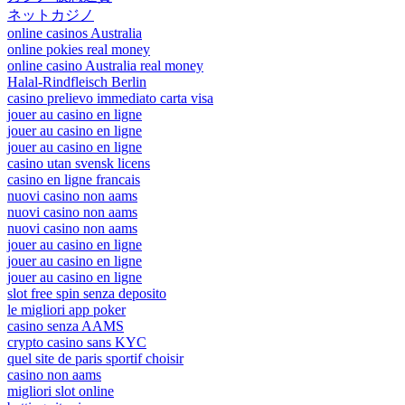
ネットカジノ
online casinos Australia
online pokies real money
online casino Australia real money
Halal-Rindfleisch Berlin
casino prelievo immediato carta visa
jouer au casino en ligne
jouer au casino en ligne
jouer au casino en ligne
casino utan svensk licens
casino en ligne francais
nuovi casino non aams
nuovi casino non aams
nuovi casino non aams
jouer au casino en ligne
jouer au casino en ligne
jouer au casino en ligne
slot free spin senza deposito
le migliori app poker
casino senza AAMS
crypto casino sans KYC
quel site de paris sportif choisir
casino non aams
migliori slot online