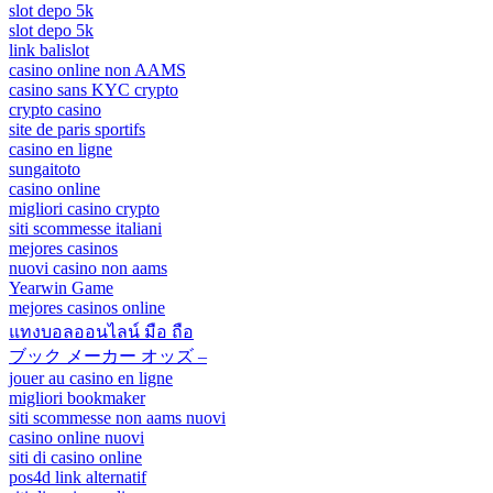
slot depo 5k
slot depo 5k
link balislot
casino online non AAMS
casino sans KYC crypto
crypto casino
site de paris sportifs
casino en ligne
sungaitoto
casino online
migliori casino crypto
siti scommesse italiani
mejores casinos
nuovi casino non aams
Yearwin Game
mejores casinos online
แทงบอลออนไลน์ มือ ถือ
ブック メーカー オッズ –
jouer au casino en ligne
migliori bookmaker
siti scommesse non aams nuovi
casino online nuovi
siti di casino online
pos4d link alternatif