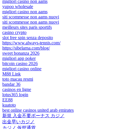
migliori casino non aams
yupoo wholesale
migliori casino non aams
siti scommesse non aams nuovi
siti scommesse non aams nuovi
meilleurs sites paris sportifs
casino crypto
slot free spin senza deposito
https://www.always-tennis.com/
https://sibelarna.com/blog/
sweet bonanza 2026
migliori app poker
bitcoin casino 2026
migliori casino online
M88 Link
toto macau resmi
bandar 36
casinos en ligne
lotus365 login
EE88
kuatoto
best online casinos united arab emirates
新規 入金不要ボーナス カジノ
出金早いカジノ
カジノ 仮想通貨