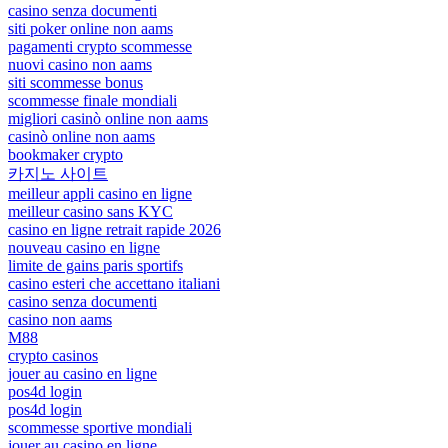
casino senza documenti
siti poker online non aams
pagamenti crypto scommesse
nuovi casino non aams
siti scommesse bonus
scommesse finale mondiali
migliori casinò online non aams
casinò online non aams
bookmaker crypto
카지노 사이트
meilleur appli casino en ligne
meilleur casino sans KYC
casino en ligne retrait rapide 2026
nouveau casino en ligne
limite de gains paris sportifs
casino esteri che accettano italiani
casino senza documenti
casino non aams
M88
crypto casinos
jouer au casino en ligne
pos4d login
pos4d login
scommesse sportive mondiali
jouer au casino en ligne