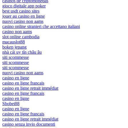
casinos de criptomonedas
gioco digitale app poker
best usdt casino sites
jouer au casino en ligne
nuovi casino non aams
casino online stranieri che accettano italiani
casino non aams
slot online cambodia
macauslot88
bokep jepang
nhà cái uy tín châu âu
siti scommesse
siti scommesse
siti scommesse
nuovi casino non aams
casino en ligne
casino en ligne francais
casino en ligne retrait immédiat
casino en ligne francais
casino en ligne
Sbobet88
casino en ligne
casino en ligne francais
casino en ligne retrait immédiat
casino senza invio documenti