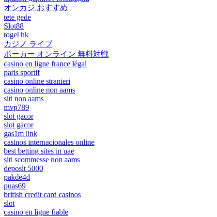
オンカジ おすすめ
tete gede
Slot88
togel hk
カジノ ライブ
ポーカー オンライン 無料対戦
casino en ligne france légal
paris sportif
casino online stranieri
casino online non aams
siti non aams
mvp789
slot gacor
slot gacor
gas1m link
casinos internacionales online
best betting sites in uae
siti scommesse non aams
deposit 5000
pakde4d
puas69
british credit card casinos
slot
casino en ligne fiable