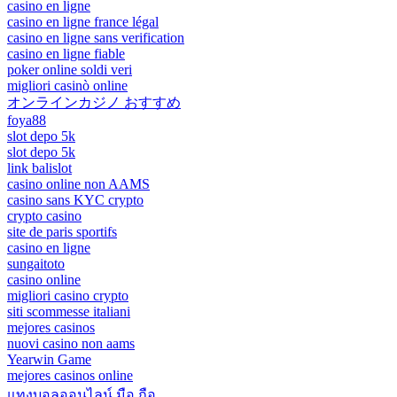
casino en ligne
casino en ligne france légal
casino en ligne sans verification
casino en ligne fiable
poker online soldi veri
migliori casinò online
オンラインカジノ おすすめ
foya88
slot depo 5k
slot depo 5k
link balislot
casino online non AAMS
casino sans KYC crypto
crypto casino
site de paris sportifs
casino en ligne
sungaitoto
casino online
migliori casino crypto
siti scommesse italiani
mejores casinos
nuovi casino non aams
Yearwin Game
mejores casinos online
แทงบอลออนไลน์ มือ ถือ