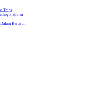
o Traps
aming Platform
 Dalam Bertaruh