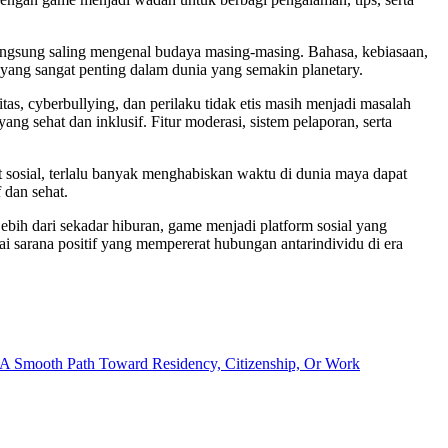
langsung saling mengenal budaya masing-masing. Bahasa, kebiasaan,
yang sangat penting dalam dunia yang semakin planetary.
sitas, cyberbullying, dan perilaku tidak etis masih menjadi masalah
 sehat dan inklusif. Fitur moderasi, sistem pelaporan, serta
 sosial, terlalu banyak menghabiskan waktu di dunia maya dapat
 dan sehat.
ebih dari sekadar hiburan, game menjadi platform sosial yang
i sarana positif yang mempererat hubungan antarindividu di era
 A Smooth Path Toward Residency, Citizenship, Or Work