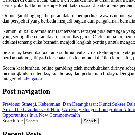
cerita pribadi. Hal ini memperkuat ikatan sosial di antara para pemai
Online gambling juga berperan dalam memperluas wawasan budaya. Ke
dan perspektif yang berbeda menjadi bagian dari pengalaman bermain
Namun, di balik semua manfaat tersebut, terdapat pula tantangan yang p
yang sering ditemukan dalam komunitas game. Oleh karena itu, penti
edukasi tentang etika bermain menjadi langkah penting untuk mengata
Selain itu, keseimbangan antara dunia realistic dan kehidupan nyat
berdampak negatif pada kesehatan fisik dan mental. Oleh karena itu, 
Secara keseluruhan, online gambling telah membuktikan dirinya sebag
memungkinkan interaksi, kolaborasi, dan pertukaran budaya. Dengan 
integer ini.
slot gacor
.
Post navigation
Previous:
Strategi, Keberanian, Dan Ketangkasan: Kunci Sukses D
Next:
The Grandness Of Hiring An Fully Fledged Immigration Attor
Opportunities In A New Commonwealth
Search for:
Recent Posts