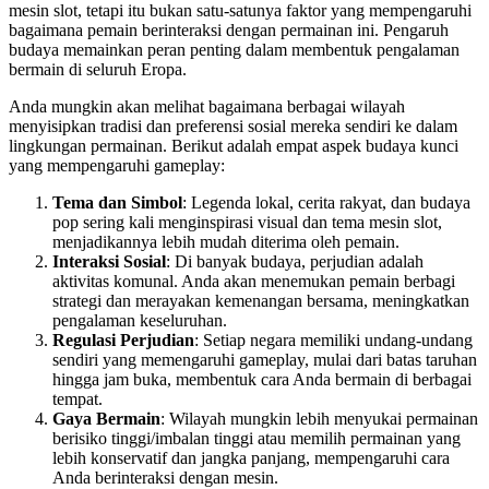
mesin slot, tetapi itu bukan satu-satunya faktor yang mempengaruhi
bagaimana pemain berinteraksi dengan permainan ini. Pengaruh
budaya memainkan peran penting dalam membentuk pengalaman
bermain di seluruh Eropa.
Anda mungkin akan melihat bagaimana berbagai wilayah
menyisipkan tradisi dan preferensi sosial mereka sendiri ke dalam
lingkungan permainan. Berikut adalah empat aspek budaya kunci
yang mempengaruhi gameplay:
Tema dan Simbol
: Legenda lokal, cerita rakyat, dan budaya
pop sering kali menginspirasi visual dan tema mesin slot,
menjadikannya lebih mudah diterima oleh pemain.
Interaksi Sosial
: Di banyak budaya, perjudian adalah
aktivitas komunal. Anda akan menemukan pemain berbagi
strategi dan merayakan kemenangan bersama, meningkatkan
pengalaman keseluruhan.
Regulasi Perjudian
: Setiap negara memiliki undang-undang
sendiri yang memengaruhi gameplay, mulai dari batas taruhan
hingga jam buka, membentuk cara Anda bermain di berbagai
tempat.
Gaya Bermain
: Wilayah mungkin lebih menyukai permainan
berisiko tinggi/imbalan tinggi atau memilih permainan yang
lebih konservatif dan jangka panjang, mempengaruhi cara
Anda berinteraksi dengan mesin.