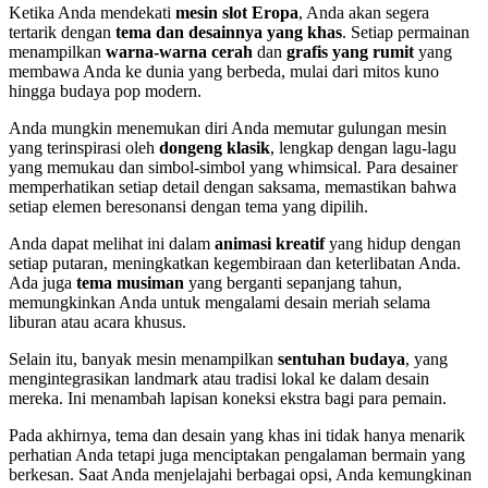
Ketika Anda mendekati
mesin slot Eropa
, Anda akan segera
tertarik dengan
tema dan desainnya yang khas
. Setiap permainan
menampilkan
warna-warna cerah
dan
grafis yang rumit
yang
membawa Anda ke dunia yang berbeda, mulai dari mitos kuno
hingga budaya pop modern.
Anda mungkin menemukan diri Anda memutar gulungan mesin
yang terinspirasi oleh
dongeng klasik
, lengkap dengan lagu-lagu
yang memukau dan simbol-simbol yang whimsical. Para desainer
memperhatikan setiap detail dengan saksama, memastikan bahwa
setiap elemen beresonansi dengan tema yang dipilih.
Anda dapat melihat ini dalam
animasi kreatif
yang hidup dengan
setiap putaran, meningkatkan kegembiraan dan keterlibatan Anda.
Ada juga
tema musiman
yang berganti sepanjang tahun,
memungkinkan Anda untuk mengalami desain meriah selama
liburan atau acara khusus.
Selain itu, banyak mesin menampilkan
sentuhan budaya
, yang
mengintegrasikan landmark atau tradisi lokal ke dalam desain
mereka. Ini menambah lapisan koneksi ekstra bagi para pemain.
Pada akhirnya, tema dan desain yang khas ini tidak hanya menarik
perhatian Anda tetapi juga menciptakan pengalaman bermain yang
berkesan. Saat Anda menjelajahi berbagai opsi, Anda kemungkinan