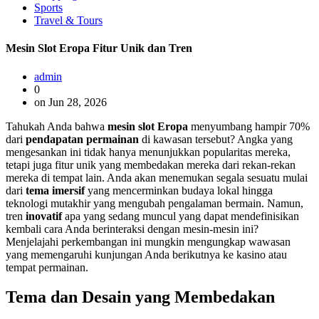
Sports
Travel & Tours
Mesin Slot Eropa Fitur Unik dan Tren
admin
0
on Jun 28, 2026
Tahukah Anda bahwa
mesin slot Eropa
menyumbang hampir 70%
dari
pendapatan permainan
di kawasan tersebut? Angka yang
mengesankan ini tidak hanya menunjukkan popularitas mereka,
tetapi juga fitur unik yang membedakan mereka dari rekan-rekan
mereka di tempat lain. Anda akan menemukan segala sesuatu mulai
dari
tema imersif
yang mencerminkan budaya lokal hingga
teknologi mutakhir yang mengubah pengalaman bermain. Namun,
tren
inovatif
apa yang sedang muncul yang dapat mendefinisikan
kembali cara Anda berinteraksi dengan mesin-mesin ini?
Menjelajahi perkembangan ini mungkin mengungkap wawasan
yang memengaruhi kunjungan Anda berikutnya ke kasino atau
tempat permainan.
Tema dan Desain yang Membedakan