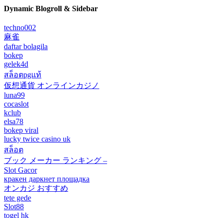
Dynamic Blogroll & Sidebar
techno002
麻雀
daftar bolagila
bokep
gelek4d
สล็อตpgแท้
仮想通貨 オンラインカジノ
luna99
cocaslot
kclub
elsa78
bokep viral
lucky twice casino uk
สล็อต
ブック メーカー ランキング –
Slot Gacor
кракен даркнет площадка
オンカジ おすすめ
tete gede
Slot88
togel hk