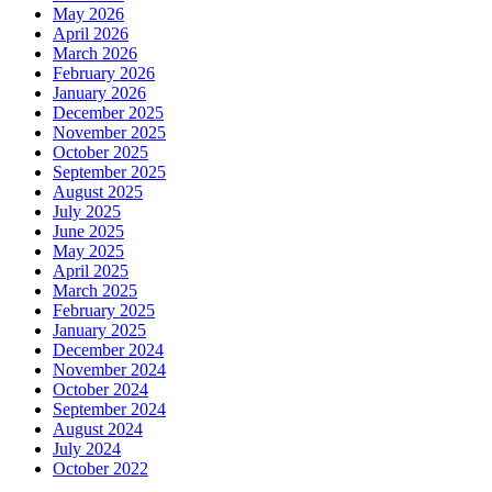
May 2026
April 2026
March 2026
February 2026
January 2026
December 2025
November 2025
October 2025
September 2025
August 2025
July 2025
June 2025
May 2025
April 2025
March 2025
February 2025
January 2025
December 2024
November 2024
October 2024
September 2024
August 2024
July 2024
October 2022