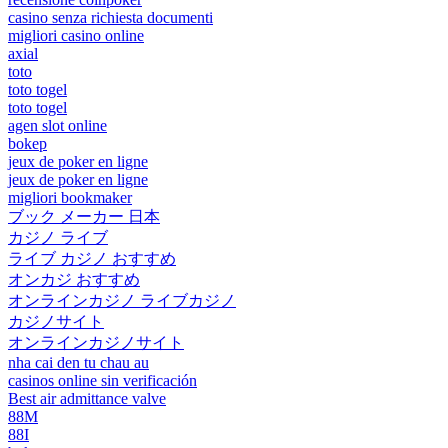
casino senza richiesta documenti
migliori casino online
axial
toto
toto togel
toto togel
agen slot online
bokep
jeux de poker en ligne
jeux de poker en ligne
migliori bookmaker
ブック メーカー 日本
カジノ ライブ
ライブ カジノ おすすめ
オンカジ おすすめ
オンラインカジノ ライブカジノ
カジノサイト
オンラインカジノサイト
nha cai den tu chau au
casinos online sin verificación
Best air admittance valve
88M
88I