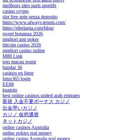
meilleurs sites paris sportifs
casino crypto
slot free spin senza deposito
https://www.always-tennis.com/
https://sibelarna.com/blog/
sweet bonanza 2026
migliori app poker
bitcoin casino 2026
migliori casino online
M88 Link
toto macau resmi
bandar 36
casinos en ligne
lotus365 login
EE88
kuatoto
best online casinos united arab emirates
新規 入金不要ボーナス カジノ
出金早いカジノ
カジノ 仮想通貨
ネットカジノ
online casinos Australia
online pokies real money
online casino Australia real money