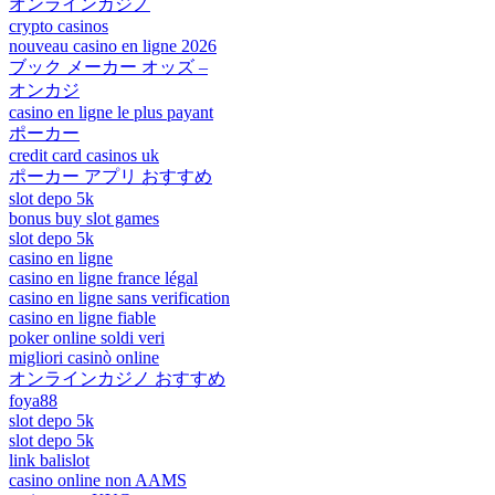
オンラインカジノ
crypto casinos
nouveau casino en ligne 2026
ブック メーカー オッズ –
オンカジ
casino en ligne le plus payant
ポーカー
credit card casinos uk
ポーカー アプリ おすすめ
slot depo 5k
bonus buy slot games
slot depo 5k
casino en ligne
casino en ligne france légal
casino en ligne sans verification
casino en ligne fiable
poker online soldi veri
migliori casinò online
オンラインカジノ おすすめ
foya88
slot depo 5k
slot depo 5k
link balislot
casino online non AAMS