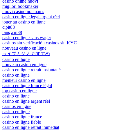
casino online nuovi
migliori bookmaker
nuovi casino non aams
casino en ligne légal argent réel
jouer au casino en ligne
cipit88
fangwin88
casino en ligne sans wager
casinos sin verificación casinos sin KYC
nouveau casino en ligne
ライブカジノ おすすめ
casino en ligne
nouveau casino en ligne
casino en ligne retrait instantané
casino en ligne
meilleur casino en ligne
casino en ligne france légal
top casino en ligne
casino en ligne
casino en ligne argent réel
casinos en ligne
casino en ligne
casino en ligne france
casino en ligne fiable
casino en ligne retrait immédiat