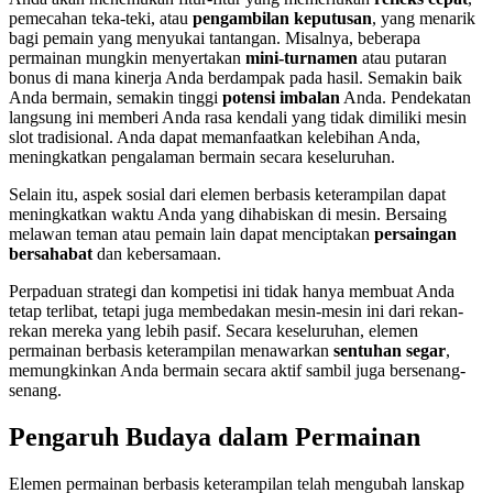
pemecahan teka-teki, atau
pengambilan keputusan
, yang menarik
bagi pemain yang menyukai tantangan. Misalnya, beberapa
permainan mungkin menyertakan
mini-turnamen
atau putaran
bonus di mana kinerja Anda berdampak pada hasil. Semakin baik
Anda bermain, semakin tinggi
potensi imbalan
Anda. Pendekatan
langsung ini memberi Anda rasa kendali yang tidak dimiliki mesin
slot tradisional. Anda dapat memanfaatkan kelebihan Anda,
meningkatkan pengalaman bermain secara keseluruhan.
Selain itu, aspek sosial dari elemen berbasis keterampilan dapat
meningkatkan waktu Anda yang dihabiskan di mesin. Bersaing
melawan teman atau pemain lain dapat menciptakan
persaingan
bersahabat
dan kebersamaan.
Perpaduan strategi dan kompetisi ini tidak hanya membuat Anda
tetap terlibat, tetapi juga membedakan mesin-mesin ini dari rekan-
rekan mereka yang lebih pasif. Secara keseluruhan, elemen
permainan berbasis keterampilan menawarkan
sentuhan segar
,
memungkinkan Anda bermain secara aktif sambil juga bersenang-
senang.
Pengaruh Budaya dalam Permainan
Elemen permainan berbasis keterampilan telah mengubah lanskap