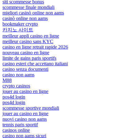
siti scommesse bonus
scommesse finale mondiali
migliori casinò online non aams
casinò online non aams
bookmaker crypto
카지노 사이트
meilleur appli casino en ligne
meilleur casino sans KYC
casino en ligne retrait rapide 2026
nouveau casino en ligne
limite de gains paris sportifs
casino esteri che accettano italiani
casino senza documenti
casino non aams
M88
crypto casinos
jouer au casino en ligne
pos4d login
pos4d login
scommesse sportive mondiali
jouer au casino en ligne
nuovi casino non aams
tennis paris sportif
casinos online
casino non aams sicuri