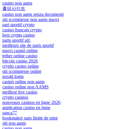
casino non aams
홀덤사이트
casino non aams senza documenti
siti scommesse non aams nuovi
pari sportif crypto
casino français crypto
best crypto casino
paris sportif ufc
meilleurs site de paris sportif
nuovi casinò online
tether online casino
bitcoin casino 2026
crypto casino online
siti scommesse online
pos4d login
casinò online non aams
casino online non AAMS
meilleur live casino
crypto casinos
nouveaux casinos en ligne 2026
application casino en ligne
sanca77
bookmaker sans limite de mise
siti non aams
casino non aams