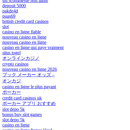
siti scommesse non aams
deposit 5000
pakde4d
puas69
british credit card casinos
slot
casino en ligne fiable
nouveau casino en ligne
nouveau casino en ligne
casino en ligne qui paye vraiment
situs togel
オンラインカジノ
crypto casinos
nouveau casino en ligne 2026
ブック メーカー オッズ –
オンカジ
casino en ligne le plus payant
ポーカー
credit card casinos uk
ポーカー アプリ おすすめ
slot depo 5k
bonus buy slot games
slot depo 5k
casino en ligne