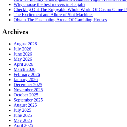
Why choose the best movers in sharjah?
Checking Out The Enjoyable Whole World Of Casino Game P
The Excitement and Allure of Slot Machines
Obtain The Fascinating Arena Of Gambling Houses
Archives
August 2026
July 2026
June 2026
May 2026
April 2026
March 2026
February 2026
January 2026
December 2025
November 2025
October 2025
September 2025
August 2025
July 2025
June 2025
May 2025
April 2025