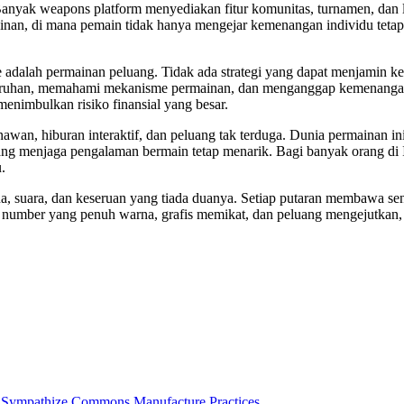
k. Banyak weapons platform menyediakan fitur komunitas, turnamen, da
inan, di mana pemain tidak hanya mengejar kemenangan individu tetapi
 adalah permainan peluang. Tidak ada strategi yang dapat menjamin ke
taruhan, memahami mekanisme permainan, dan menganggap kemenangan s
nimbulkan risiko finansial yang besar.
enawan, hiburan interaktif, dan peluang tak terduga. Dunia permainan
 yang menjaga pengalaman bermain tetap menarik. Bagi banyak orang di I
.
na, suara, dan keseruan yang tiada duanya. Setiap putaran membawa s
ber yang penuh warna, grafis memikat, dan peluang mengejutkan, slot
d Sympathize Commons Manufacture Practices