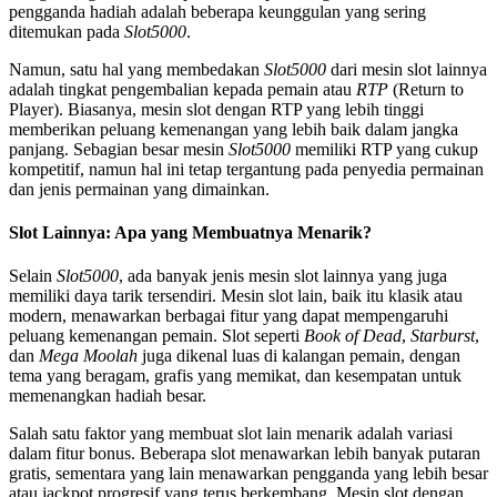
pengganda hadiah adalah beberapa keunggulan yang sering
ditemukan pada
Slot5000
.
Namun, satu hal yang membedakan
Slot5000
dari mesin slot lainnya
adalah tingkat pengembalian kepada pemain atau
RTP
(Return to
Player). Biasanya, mesin slot dengan RTP yang lebih tinggi
memberikan peluang kemenangan yang lebih baik dalam jangka
panjang. Sebagian besar mesin
Slot5000
memiliki RTP yang cukup
kompetitif, namun hal ini tetap tergantung pada penyedia permainan
dan jenis permainan yang dimainkan.
Slot Lainnya: Apa yang Membuatnya Menarik?
Selain
Slot5000
, ada banyak jenis mesin slot lainnya yang juga
memiliki daya tarik tersendiri. Mesin slot lain, baik itu klasik atau
modern, menawarkan berbagai fitur yang dapat mempengaruhi
peluang kemenangan pemain. Slot seperti
Book of Dead
,
Starburst
,
dan
Mega Moolah
juga dikenal luas di kalangan pemain, dengan
tema yang beragam, grafis yang memikat, dan kesempatan untuk
memenangkan hadiah besar.
Salah satu faktor yang membuat slot lain menarik adalah variasi
dalam fitur bonus. Beberapa slot menawarkan lebih banyak putaran
gratis, sementara yang lain menawarkan pengganda yang lebih besar
atau jackpot progresif yang terus berkembang. Mesin slot dengan