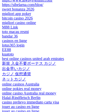
https://www.always-tennis.com/
https://sibelarna.com/blog/
sweet bonanza 2026
migliori app poker
bitcoin casino 2026
migliori casino online
M88 Link
toto macau resmi
bandar 36
casinos en ligne
lotus365 login
EE88
kuatoto
best online casinos united arab emirates
新規 入金不要ボーナス カジノ
出金早いカジノ
カジノ 仮想通貨
ネットカジノ
online casinos Australia
online pokies real money
online casino Australia real money
Halal-Rindfleisch Berlin
casino prelievo immediato carta visa
jouer au casino en ligne
jouer au casino en ligne