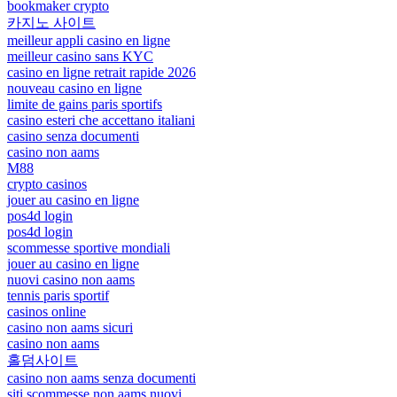
bookmaker crypto
카지노 사이트
meilleur appli casino en ligne
meilleur casino sans KYC
casino en ligne retrait rapide 2026
nouveau casino en ligne
limite de gains paris sportifs
casino esteri che accettano italiani
casino senza documenti
casino non aams
M88
crypto casinos
jouer au casino en ligne
pos4d login
pos4d login
scommesse sportive mondiali
jouer au casino en ligne
nuovi casino non aams
tennis paris sportif
casinos online
casino non aams sicuri
casino non aams
홀덤사이트
casino non aams senza documenti
siti scommesse non aams nuovi