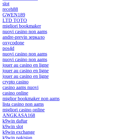
slot
receh88
GWEN189
LTD TOTO
migliori bookmaker
nuovi casino non aams
andre-previn зеркало
oxycodone
pos4d
nuovi casino non aams
nuovi casino non aams
jouer au casino en ligne
jouer au casino en ligne
jouer au casino en ligne
crypto casino
casino aams nuovi
casino online
miglior bookmaker non aams
lista casino non aams
migliori casino online
ANGKASA168
k9win daftar
k9win slot
k9win exchange
k9win pakistan