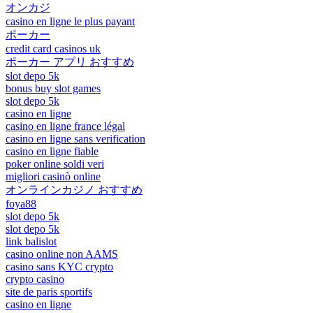
オンカジ
casino en ligne le plus payant
ポーカー
credit card casinos uk
ポーカー アプリ おすすめ
slot depo 5k
bonus buy slot games
slot depo 5k
casino en ligne
casino en ligne france légal
casino en ligne sans verification
casino en ligne fiable
poker online soldi veri
migliori casinò online
オンラインカジノ おすすめ
foya88
slot depo 5k
slot depo 5k
link balislot
casino online non AAMS
casino sans KYC crypto
crypto casino
site de paris sportifs
casino en ligne