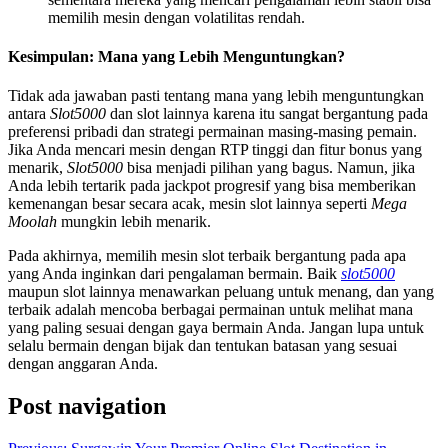
memilih mesin dengan volatilitas rendah.
Kesimpulan: Mana yang Lebih Menguntungkan?
Tidak ada jawaban pasti tentang mana yang lebih menguntungkan
antara
Slot5000
dan slot lainnya karena itu sangat bergantung pada
preferensi pribadi dan strategi permainan masing-masing pemain.
Jika Anda mencari mesin dengan RTP tinggi dan fitur bonus yang
menarik,
Slot5000
bisa menjadi pilihan yang bagus. Namun, jika
Anda lebih tertarik pada jackpot progresif yang bisa memberikan
kemenangan besar secara acak, mesin slot lainnya seperti
Mega
Moolah
mungkin lebih menarik.
Pada akhirnya, memilih mesin slot terbaik bergantung pada apa
yang Anda inginkan dari pengalaman bermain. Baik
slot5000
maupun slot lainnya menawarkan peluang untuk menang, dan yang
terbaik adalah mencoba berbagai permainan untuk melihat mana
yang paling sesuai dengan gaya bermain Anda. Jangan lupa untuk
selalu bermain dengan bijak dan tentukan batasan yang sesuai
dengan anggaran Anda.
Post navigation