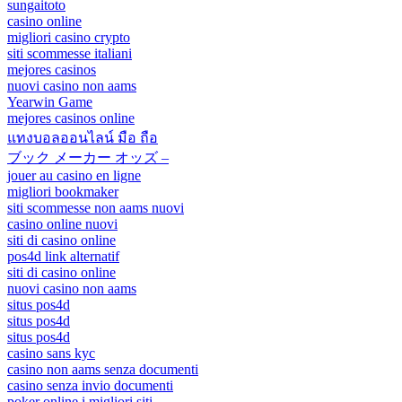
sungaitoto
casino online
migliori casino crypto
siti scommesse italiani
mejores casinos
nuovi casino non aams
Yearwin Game
mejores casinos online
แทงบอลออนไลน์ มือ ถือ
ブック メーカー オッズ –
jouer au casino en ligne
migliori bookmaker
siti scommesse non aams nuovi
casino online nuovi
siti di casino online
pos4d link alternatif
siti di casino online
nuovi casino non aams
situs pos4d
situs pos4d
situs pos4d
casino sans kyc
casino non aams senza documenti
casino senza invio documenti
poker online i migliori siti