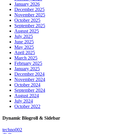
January 2026
December 2025
November 2025
October 2025
September 2025
August 2025
July 2025
June 2025
May 2025
April 2025
March 2025
February 2025
January 2025
December 2024
November 2024
October 2024
September 2024
August 2024
July 2024
October 2022
Dynamic Blogroll & Sidebar
techno002