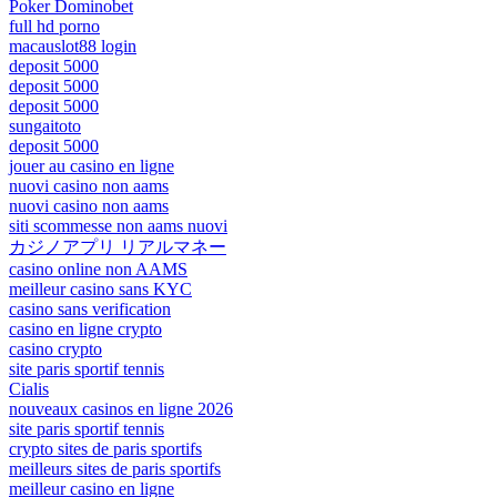
Poker Dominobet
full hd porno
macauslot88 login
deposit 5000
deposit 5000
deposit 5000
sungaitoto
deposit 5000
jouer au casino en ligne
nuovi casino non aams
nuovi casino non aams
siti scommesse non aams nuovi
カジノアプリ リアルマネー
casino online non AAMS
meilleur casino sans KYC
casino sans verification
casino en ligne crypto
casino crypto
site paris sportif tennis
Cialis
nouveaux casinos en ligne 2026
site paris sportif tennis
crypto sites de paris sportifs
meilleurs sites de paris sportifs
meilleur casino en ligne