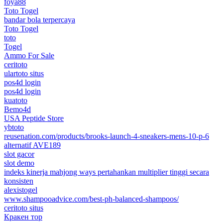
foya88
Toto Togel
bandar bola terpercaya
Toto Togel
toto
Togel
Ammo For Sale
ceritoto
ulartoto situs
pos4d login
pos4d login
kuatoto
Bemo4d
USA Peptide Store
ybtoto
reusenation.com/products/brooks-launch-4-sneakers-mens-10-p-6
alternatif AVE189
slot gacor
slot demo
indeks kinerja mahjong ways pertahankan multiplier tinggi secara
konsisten
alexistogel
www.shampooadvice.com/best-ph-balanced-shampoos/
ceritoto situs
Кракен тор