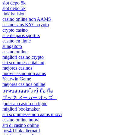
slot depo 5k
slot depo 5k
link balislot
casino online non AAMS
casino sans KYC crypto
crypto casino
site de paris sportifs
casino en ligne
sungaitoto
casino online
migliori casino crypto
siti scommesse italiani
mejores casinos
nuovi casino non aams
Yearwin Game
mejores casinos online
แทงบอลออนไลน์ มือ ถือ
ブック メーカー オッズ –
jouer au casino en ligne
migliori bookmaker
siti scommesse non aams nuovi
casino online nuovi
siti di casino online
pos4d link alternatif