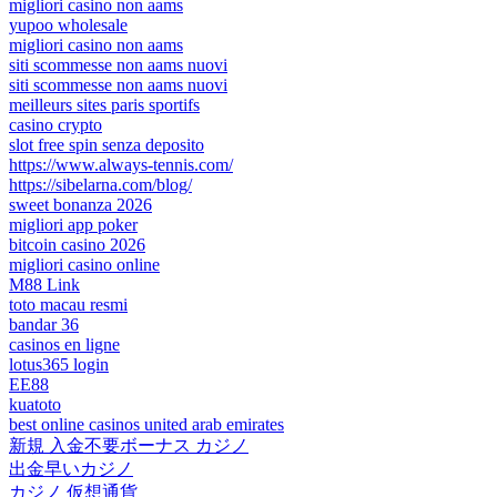
migliori casino non aams
yupoo wholesale
migliori casino non aams
siti scommesse non aams nuovi
siti scommesse non aams nuovi
meilleurs sites paris sportifs
casino crypto
slot free spin senza deposito
https://www.always-tennis.com/
https://sibelarna.com/blog/
sweet bonanza 2026
migliori app poker
bitcoin casino 2026
migliori casino online
M88 Link
toto macau resmi
bandar 36
casinos en ligne
lotus365 login
EE88
kuatoto
best online casinos united arab emirates
新規 入金不要ボーナス カジノ
出金早いカジノ
カジノ 仮想通貨