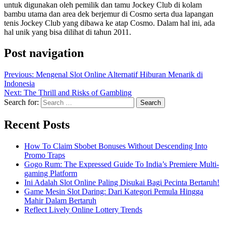
untuk digunakan oleh pemilik dan tamu Jockey Club di kolam
bambu utama dan area dek berjemur di Cosmo serta dua lapangan
tenis Jockey Club yang dibawa ke atap Cosmo. Dalam hal ini, ada
hal unik yang bisa dilihat di tahun 2011.
Post navigation
Previous:
Mengenal Slot Online Alternatif Hiburan Menarik di
Indonesia
Next:
The Thrill and Risks of Gambling
Search for:
Recent Posts
How To Claim Sbobet Bonuses Without Descending Into
Promo Traps
Gogo Rum: The Expressed Guide To India’s Premiere Multi-
gaming Platform
Ini Adalah Slot Online Paling Disukai Bagi Pecinta Bertaruh!
Game Mesin Slot Daring: Dari Kategori Pemula Hingga
Mahir Dalam Bertaruh
Reflect Lively Online Lottery Trends