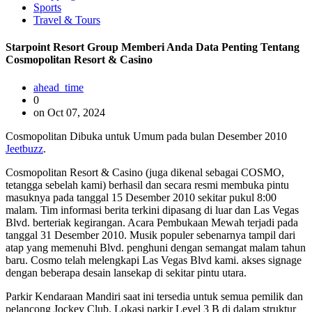
Sports
Travel & Tours
Starpoint Resort Group Memberi Anda Data Penting Tentang
Cosmopolitan Resort & Casino
ahead_time
0
on Oct 07, 2024
Cosmopolitan Dibuka untuk Umum pada bulan Desember 2010
Jeetbuzz
.
Cosmopolitan Resort & Casino (juga dikenal sebagai COSMO,
tetangga sebelah kami) berhasil dan secara resmi membuka pintu
masuknya pada tanggal 15 Desember 2010 sekitar pukul 8:00
malam. Tim informasi berita terkini dipasang di luar dan Las Vegas
Blvd. berteriak kegirangan. Acara Pembukaan Mewah terjadi pada
tanggal 31 Desember 2010. Musik populer sebenarnya tampil dari
atap yang memenuhi Blvd. penghuni dengan semangat malam tahun
baru. Cosmo telah melengkapi Las Vegas Blvd kami. akses signage
dengan beberapa desain lansekap di sekitar pintu utara.
Parkir Kendaraan Mandiri saat ini tersedia untuk semua pemilik dan
pelancong Jockey Club. Lokasi parkir Level 3 B di dalam struktur