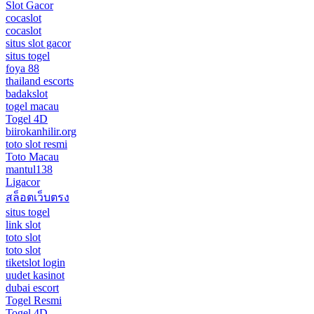
Slot Gacor
cocaslot
cocaslot
situs slot gacor
situs togel
foya 88
thailand escorts
badakslot
togel macau
Togel 4D
biirokanhilir.org
toto slot resmi
Toto Macau
mantul138
Ligacor
สล็อตเว็บตรง
situs togel
link slot
toto slot
toto slot
tiketslot login
uudet kasinot
dubai escort
Togel Resmi
Togel 4D