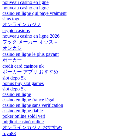
nouveau casino en ligne
nouveau casino en ligne
casino en ligne qui paye vraiment
situs togel
オンラインカジノ
crypto casinos
nouveau casino en ligne 2026
ブック メーカー オッズ –
オンカジ
casino en ligne le plus payant
ポーカー
credit card casinos uk
ポーカー アプリ おすすめ
slot depo 5k
bonus buy slot games
slot depo 5k
casino en ligne
casino en ligne france légal
casino en ligne sans verification
casino en ligne fiable
poker online soldi veri
migliori casinò online
オンラインカジノ おすすめ
foya88