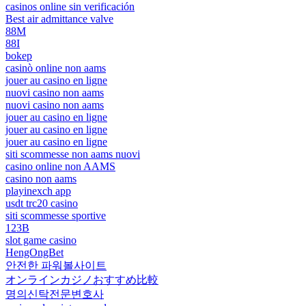
casinos online sin verificación
Best air admittance valve
88M
88I
bokep
casinò online non aams
jouer au casino en ligne
nuovi casino non aams
nuovi casino non aams
jouer au casino en ligne
jouer au casino en ligne
jouer au casino en ligne
siti scommesse non aams nuovi
casino online non AAMS
casino non aams
playinexch app
usdt trc20 casino
siti scommesse sportive
123B
slot game casino
HengOngBet
안전한 파워볼사이트
オンラインカジノおすすめ比較
명의신탁전문변호사