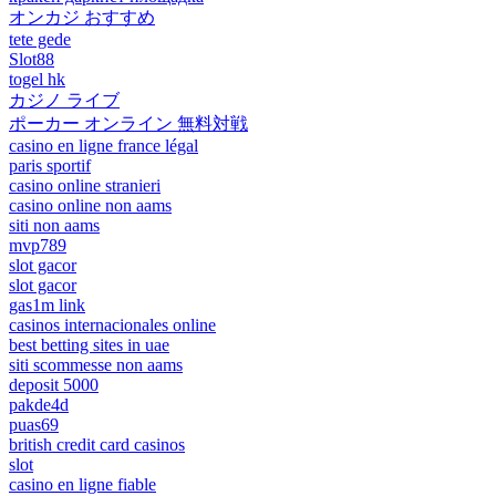
オンカジ おすすめ
tete gede
Slot88
togel hk
カジノ ライブ
ポーカー オンライン 無料対戦
casino en ligne france légal
paris sportif
casino online stranieri
casino online non aams
siti non aams
mvp789
slot gacor
slot gacor
gas1m link
casinos internacionales online
best betting sites in uae
siti scommesse non aams
deposit 5000
pakde4d
puas69
british credit card casinos
slot
casino en ligne fiable