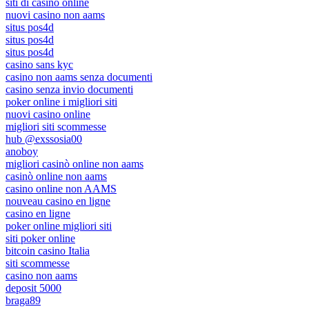
siti di casino online
nuovi casino non aams
situs pos4d
situs pos4d
situs pos4d
casino sans kyc
casino non aams senza documenti
casino senza invio documenti
poker online i migliori siti
nuovi casino online
migliori siti scommesse
hub @exssosia00
anoboy
migliori casinò online non aams
casinò online non aams
casino online non AAMS
nouveau casino en ligne
casino en ligne
poker online migliori siti
siti poker online
bitcoin casino Italia
siti scommesse
casino non aams
deposit 5000
braga89