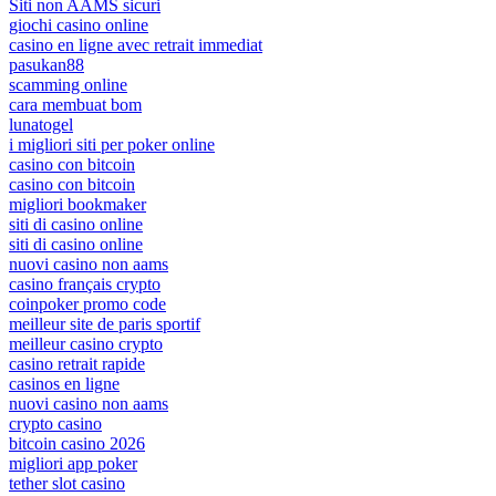
Siti non AAMS sicuri
giochi casino online
casino en ligne avec retrait immediat
pasukan88
scamming online
cara membuat bom
lunatogel
i migliori siti per poker online
casino con bitcoin
casino con bitcoin
migliori bookmaker
siti di casino online
siti di casino online
nuovi casino non aams
casino français crypto
coinpoker promo code
meilleur site de paris sportif
meilleur casino crypto
casino retrait rapide
casinos en ligne
nuovi casino non aams
crypto casino
bitcoin casino 2026
migliori app poker
tether slot casino