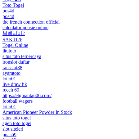
Toto Togel
pos4d
pos4d
the french connection official
calculator pensie online
블랙티비2
SAKTI26
Togel Online
jitutoto
situs toto terpercaya
ironslot daftar
ransslot88
ayamtoto
lotto01
live draw hk
receh 69
https://etgmantap06.com/
football wagers
lotto01
American Pioneer Powder In Stock
situs toto togel
agen toto togel
slot siteleri
puas69