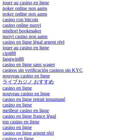
jouer au casino en ligne
poker online non aams
poker online non aams
casino con bitcoin
casino online nuovi
migliori bookmaker
nuovi casino non aams
casino en ligne légal argent réel
jouer au casino en ligne
cipit88
fangwin88
casino en ligne sans wager
casinos sin verificación casinos sin KYC
nouveau casino en ligne
ライブカジノ おすすめ
casino en ligne
nouveau casino en ligne
casino en ligne retrait instantané
casino en ligne
meilleur casino en ligne
casino en ligne france légal
top casino en ligne
casino en ligne
casino en ligne argent réel
casinos en ligne