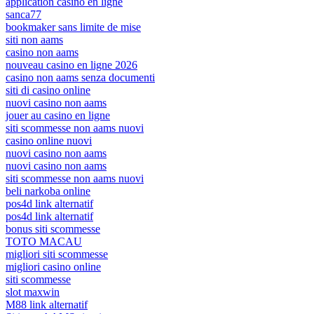
application casino en ligne
sanca77
bookmaker sans limite de mise
siti non aams
casino non aams
nouveau casino en ligne 2026
casino non aams senza documenti
siti di casino online
nuovi casino non aams
jouer au casino en ligne
siti scommesse non aams nuovi
casino online nuovi
nuovi casino non aams
nuovi casino non aams
siti scommesse non aams nuovi
beli narkoba online
pos4d link alternatif
pos4d link alternatif
bonus siti scommesse
TOTO MACAU
migliori siti scommesse
migliori casino online
siti scommesse
slot maxwin
M88 link alternatif