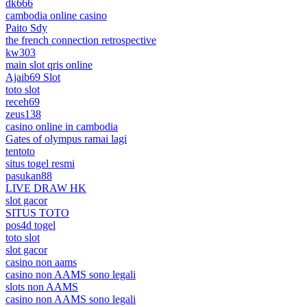
dk666
cambodia online casino
Paito Sdy
the french connection retrospective
kw303
main slot qris online
Ajaib69 Slot
toto slot
receh69
zeus138
casino online in cambodia
Gates of olympus ramai lagi
tentoto
situs togel resmi
pasukan88
LIVE DRAW HK
slot gacor
SITUS TOTO
pos4d togel
toto slot
slot gacor
casino non aams
casino non AAMS sono legali
slots non AAMS
casino non AAMS sono legali