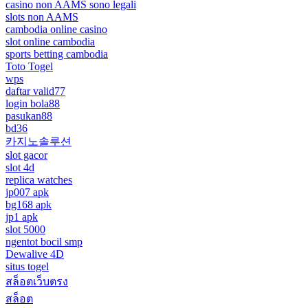
casino non AAMS sono legali
slots non AAMS
cambodia online casino
slot online cambodia
sports betting cambodia
Toto Togel
wps
daftar valid77
login bola88
pasukan88
bd36
카지노솔루션
slot gacor
slot 4d
replica watches
jp007 apk
bg168 apk
jp1 apk
slot 5000
ngentot bocil smp
Dewalive 4D
situs togel
สล็อตเว็บตรง
สล็อต