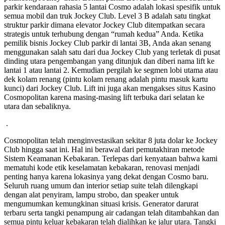
parkir kendaraan rahasia 5 lantai Cosmo adalah lokasi spesifik untuk
semua mobil dan truk Jockey Club. Level 3 B adalah satu tingkat
struktur parkir dimana elevator Jockey Club ditempatkan secara
strategis untuk terhubung dengan “rumah kedua” Anda. Ketika
pemilik bisnis Jockey Club parkir di lantai 3B, Anda akan senang
menggunakan salah satu dari dua Jockey Club yang terletak di pusat
dinding utara pengembangan yang ditunjuk dan diberi nama lift ke
lantai 1 atau lantai 2. Kemudian pergilah ke segmen lobi utama atau
dek kolam renang (pintu kolam renang adalah pintu masuk kartu
kunci) dari Jockey Club. Lift ini juga akan mengakses situs Kasino
Cosmopolitan karena masing-masing lift terbuka dari selatan ke
utara dan sebaliknya.
.
Cosmopolitan telah menginvestasikan sekitar 8 juta dolar ke Jockey
Club hingga saat ini. Hal ini berawal dari pemutakhiran metode
Sistem Keamanan Kebakaran. Terlepas dari kenyataan bahwa kami
mematuhi kode etik keselamatan kebakaran, renovasi menjadi
penting hanya karena lokasinya yang dekat dengan Cosmo baru.
Seluruh ruang umum dan interior setiap suite telah dilengkapi
dengan alat penyiram, lampu strobo, dan speaker untuk
mengumumkan kemungkinan situasi krisis. Generator darurat
terbaru serta tangki penampung air cadangan telah ditambahkan dan
semua pintu keluar kebakaran telah dialihkan ke jalur utara. Tangki