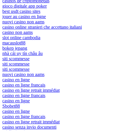
casinos de criptomonedas
gioco digitale app poker
best usdt casino sites
jouer au casino en ligne
nuovi casino non aams
casino online stranieri che accettano italiani
casino non aams
slot online cambodia
macauslot88
bokep jepang
nhà cái uy tín châu âu
siti scommesse
siti scommesse
siti scommesse
nuovi casino non aams
casino en ligne
casino en ligne francais
casino en ligne retrait immédiat
casino en ligne francais
casino en ligne
Sbobet88
casino en ligne
casino en ligne francais
casino en ligne retrait immédiat
casino senza invio documenti