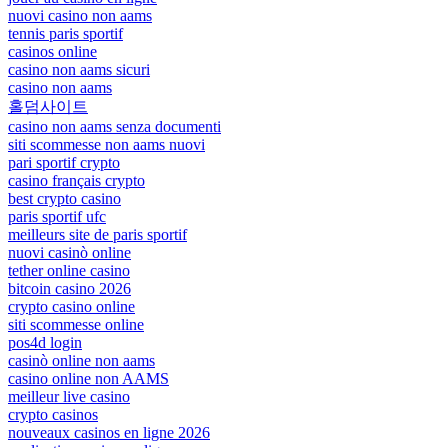
nuovi casino non aams
tennis paris sportif
casinos online
casino non aams sicuri
casino non aams
홀덤사이트
casino non aams senza documenti
siti scommesse non aams nuovi
pari sportif crypto
casino français crypto
best crypto casino
paris sportif ufc
meilleurs site de paris sportif
nuovi casinò online
tether online casino
bitcoin casino 2026
crypto casino online
siti scommesse online
pos4d login
casinò online non aams
casino online non AAMS
meilleur live casino
crypto casinos
nouveaux casinos en ligne 2026