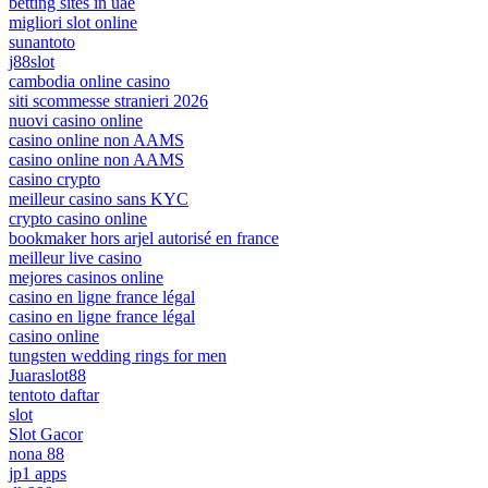
betting sites in uae
migliori slot online
sunantoto
j88slot
cambodia online casino
siti scommesse stranieri 2026
nuovi casino online
casino online non AAMS
casino online non AAMS
casino crypto
meilleur casino sans KYC
crypto casino online
bookmaker hors arjel autorisé en france
meilleur live casino
mejores casinos online
casino en ligne france légal
casino en ligne france légal
casino online
tungsten wedding rings for men
Juaraslot88
tentoto daftar
slot
Slot Gacor
nona 88
jp1 apps