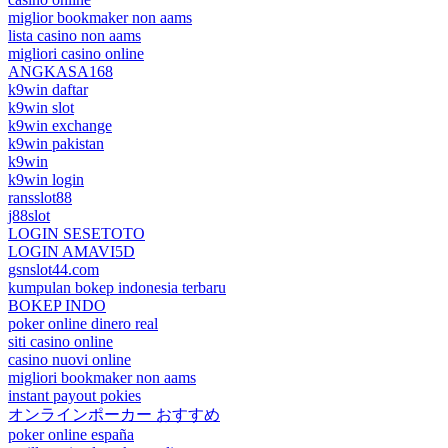
miglior bookmaker non aams
lista casino non aams
migliori casino online
ANGKASA168
k9win daftar
k9win slot
k9win exchange
k9win pakistan
k9win
k9win login
ransslot88
j88slot
LOGIN SESETOTO
LOGIN AMAVI5D
gsnslot44.com
kumpulan bokep indonesia terbaru
BOKEP INDO
poker online dinero real
siti casino online
casino nuovi online
migliori bookmaker non aams
instant payout pokies
オンラインポーカー おすすめ
poker online españa