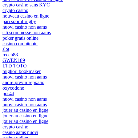
crypto casino sans KYC
crypto casino
nouveau casino en ligne
pari sportif rugby
nuovi casino non aams
siti scommesse non aams
poker gratis online
casino con bitcoin
slot
receh88
GWEN189
LTD TOTO
migliori bookmaker
nuovi casino non aams
andre-previn зеркало
oxycodone
pos4d
nuovi casino non aams
nuovi casino non aams
jouer au casino en ligne
jouer au casino en ligne
jouer au casino en ligne
crypto casino
casino aams nuovi
casino online