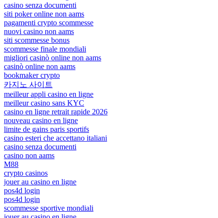
casino senza documenti
siti poker online non aams
pagamenti crypto scommesse
nuovi casino non aams
siti scommesse bonus
scommesse finale mondiali
migliori casinò online non aams
casinò online non aams
bookmaker crypto
카지노 사이트
meilleur appli casino en ligne
meilleur casino sans KYC
casino en ligne retrait rapide 2026
nouveau casino en ligne
limite de gains paris sportifs
casino esteri che accettano italiani
casino senza documenti
casino non aams
M88
crypto casinos
jouer au casino en ligne
pos4d login
pos4d login
scommesse sportive mondiali
jouer au casino en ligne