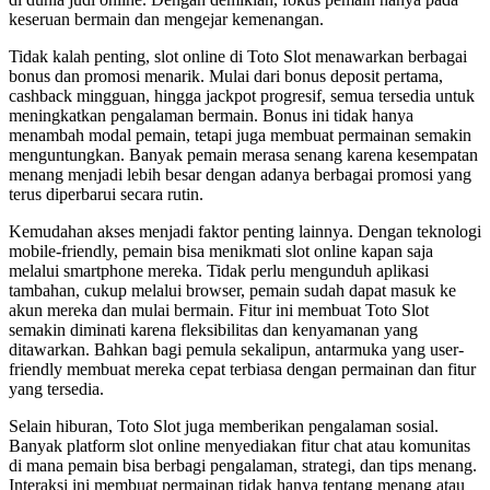
keseruan bermain dan mengejar kemenangan.
Tidak kalah penting, slot online di Toto Slot menawarkan berbagai
bonus dan promosi menarik. Mulai dari bonus deposit pertama,
cashback mingguan, hingga jackpot progresif, semua tersedia untuk
meningkatkan pengalaman bermain. Bonus ini tidak hanya
menambah modal pemain, tetapi juga membuat permainan semakin
menguntungkan. Banyak pemain merasa senang karena kesempatan
menang menjadi lebih besar dengan adanya berbagai promosi yang
terus diperbarui secara rutin.
Kemudahan akses menjadi faktor penting lainnya. Dengan teknologi
mobile-friendly, pemain bisa menikmati slot online kapan saja
melalui smartphone mereka. Tidak perlu mengunduh aplikasi
tambahan, cukup melalui browser, pemain sudah dapat masuk ke
akun mereka dan mulai bermain. Fitur ini membuat Toto Slot
semakin diminati karena fleksibilitas dan kenyamanan yang
ditawarkan. Bahkan bagi pemula sekalipun, antarmuka yang user-
friendly membuat mereka cepat terbiasa dengan permainan dan fitur
yang tersedia.
Selain hiburan, Toto Slot juga memberikan pengalaman sosial.
Banyak platform slot online menyediakan fitur chat atau komunitas
di mana pemain bisa berbagi pengalaman, strategi, dan tips menang.
Interaksi ini membuat permainan tidak hanya tentang menang atau