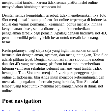
menjadi nilai tambah, karena tidak semua platform slot online
menyediakan bimbingan semacam ini.
Dengan semua keunggulan tersebut, tidak mengherankan jika Toto
Slot menjadi salah satu platform slot online terpercaya di Indonesia.
Mulai dari variasi permainan, keamanan, bonus menarik, hingga
kenyamanan akses, semua dirancang untuk memberikan
pengalaman terbaik bagi pemain. Apalagi dengan hadirnya slot 4D,
pemain memiliki peluang lebih besar untuk meraih kemenangan
besar.
Kesimpulannya, bagi siapa saja yang ingin merasakan sensasi
bermain slot dengan aman, nyaman, dan menguntungkan, Toto Slot
adalah pilihan tepat. Dengan kombinasi antara slot online modern
dan slot 4D yang menantang, platform ini mampu memberikan
hiburan yang seru sekaligus peluang menang yang tinggi. Tidak
heran jika Toto Slot terus menjadi favorit para penggemar judi
online di Indonesia. Jika Anda ingin mencoba keberuntungan dan
merasakan pengalaman bermain yang berbeda, Toto Slot adalah
tempat yang tepat untuk memulai petualangan Anda di dunia slot
online.
Post navigation