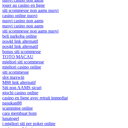
nuovi casino non aams
jouer au casino en ligne
siti scommesse non aams nuovi
casino online nuovi
nuovi casino non aams
nuovi casino non aams
siti scommesse non aams nuovi
beli narkoba online
pos4d link alternatif
pos4d link alternatif
bonus siti scommesse
TOTO MACAU
migliori siti scommesse
migliori casino online
siti scommesse
slot maxwin
M88 link alternatif
Siti non AAMS sicuri
giochi casino online
casino en ligne avec retrait immediat
pasukan88
scamming online
cara membuat bom
lunatogel
i migliori siti per poker online