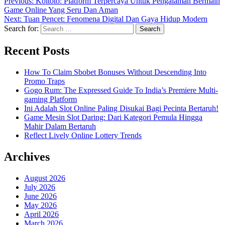
Previous:
Koitoto: Platform Terpercaya Untuk Pengalaman Bermain
Game Online Yang Seru Dan Aman
Next:
Tuan Pencet: Fenomena Digital Dan Gaya Hidup Modern
Search for:
Recent Posts
How To Claim Sbobet Bonuses Without Descending Into
Promo Traps
Gogo Rum: The Expressed Guide To India’s Premiere Multi-
gaming Platform
Ini Adalah Slot Online Paling Disukai Bagi Pecinta Bertaruh!
Game Mesin Slot Daring: Dari Kategori Pemula Hingga
Mahir Dalam Bertaruh
Reflect Lively Online Lottery Trends
Archives
August 2026
July 2026
June 2026
May 2026
April 2026
March 2026