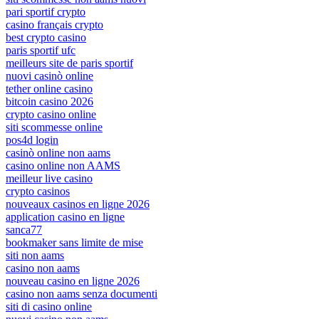
pari sportif crypto
casino français crypto
best crypto casino
paris sportif ufc
meilleurs site de paris sportif
nuovi casinò online
tether online casino
bitcoin casino 2026
crypto casino online
siti scommesse online
pos4d login
casinò online non aams
casino online non AAMS
meilleur live casino
crypto casinos
nouveaux casinos en ligne 2026
application casino en ligne
sanca77
bookmaker sans limite de mise
siti non aams
casino non aams
nouveau casino en ligne 2026
casino non aams senza documenti
siti di casino online