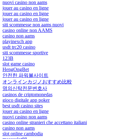
nuovi casino non aams
jouer au casino en ligne
jouer au casino en ligne
jouer au casino en ligne
siti scommesse non aams nuovi
casino online non AAMS
casino non aams
playinexch app
usdt trc20 casino
siti scommesse sportive
123B
slot game casino
HengOngBet
안전한 파워볼사이트
オンラインカジノおすすめ比較
명의신탁전문변호사
casinos de criptomonedas
gioco digitale app poker
best usdt casino sites
jouer au casino en ligne
nuovi casino non aams
casino online stranieri che accettano italiani
casino non aams
slot online cambodia