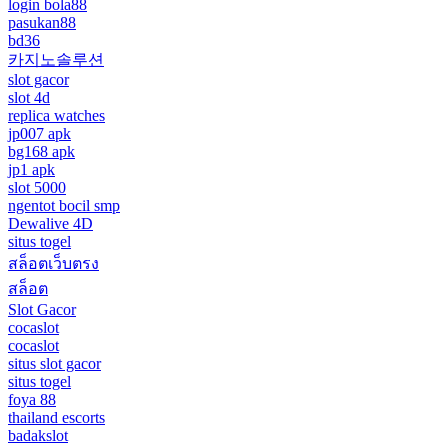
login bola88
pasukan88
bd36
카지노솔루션
slot gacor
slot 4d
replica watches
jp007 apk
bg168 apk
jp1 apk
slot 5000
ngentot bocil smp
Dewalive 4D
situs togel
สล็อตเว็บตรง
สล็อต
Slot Gacor
cocaslot
cocaslot
situs slot gacor
situs togel
foya 88
thailand escorts
badakslot