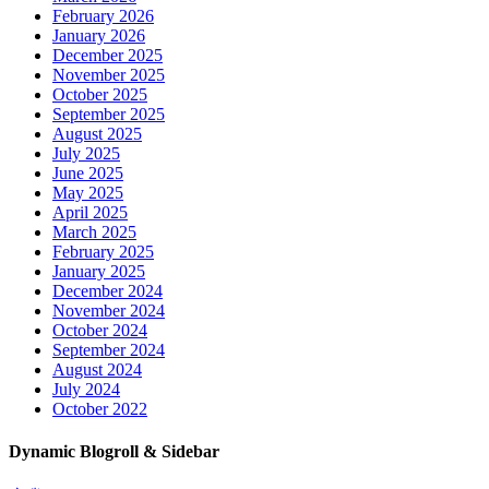
February 2026
January 2026
December 2025
November 2025
October 2025
September 2025
August 2025
July 2025
June 2025
May 2025
April 2025
March 2025
February 2025
January 2025
December 2024
November 2024
October 2024
September 2024
August 2024
July 2024
October 2022
Dynamic Blogroll & Sidebar