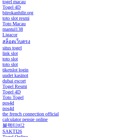
togel macau
Togel 4D
biirokanhilir.org
toto slot resmi
Toto Macau
mantul138
Ligacor
สล็อตเว็บตรง
situs togel
link slot
toto slot
toto slot
tiketslot login
uudet kasinot
dubai escort
Togel Resmi
Togel 4D
Toto Togel
pos4d
pos4d
the french connection official
calculator pensie online
블랙티비2
SAKTI26
Togel Online