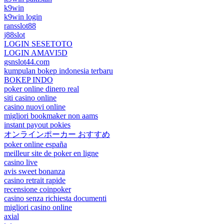
k9win
k9win login
ransslot88
j88slot
LOGIN SESETOTO
LOGIN AMAVI5D
gsnslot44.com
kumpulan bokep indonesia terbaru
BOKEP INDO
poker online dinero real
siti casino online
casino nuovi online
migliori bookmaker non aams
instant payout pokies
オンラインポーカー おすすめ
poker online españa
meilleur site de poker en ligne
casino live
avis sweet bonanza
casino retrait rapide
recensione coinpoker
casino senza richiesta documenti
migliori casino online
axial