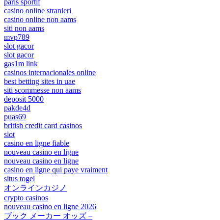
paris sportif
casino online stranieri
casino online non aams
siti non aams
mvp789
slot gacor
slot gacor
gas1m link
casinos internacionales online
best betting sites in uae
siti scommesse non aams
deposit 5000
pakde4d
puas69
british credit card casinos
slot
casino en ligne fiable
nouveau casino en ligne
nouveau casino en ligne
casino en ligne qui paye vraiment
situs togel
オンラインカジノ
crypto casinos
nouveau casino en ligne 2026
ブック メーカー オッズ –