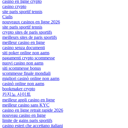
casino en ligne crypto
casino crypto
site paris sportif tennis
Cialis
nouveaux casinos en ligne 2026
site paris sportif tennis
crypto sites de paris sportifs
meilleurs sites de paris sportifs
meilleur casino en ligne
casino senza documenti
siti poker online non aams
pagamenti crypto scommesse
nuovi casino non aams
siti scommesse bonus
scommesse finale mondiali
migliori casinò online non aams
casinò online non aams
bookmaker crypto
카지노 사이트
meilleur appli casino en ligne
meilleur casino sans KYC
casino en ligne retrait rapide 2026
nouveau casino en ligne
limite de gains paris sportifs
casino esteri che accettano italiani