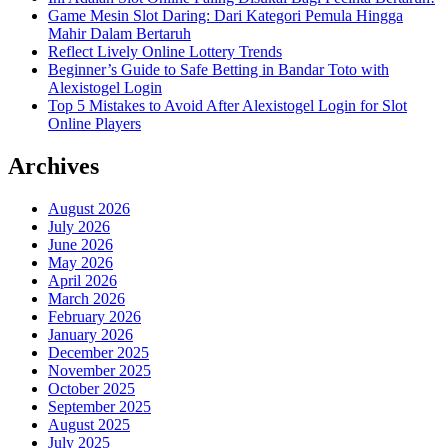
Game Mesin Slot Daring: Dari Kategori Pemula Hingga
Mahir Dalam Bertaruh
Reflect Lively Online Lottery Trends
Beginner’s Guide to Safe Betting in Bandar Toto with
Alexistogel Login
Top 5 Mistakes to Avoid After Alexistogel Login for Slot
Online Players
Archives
August 2026
July 2026
June 2026
May 2026
April 2026
March 2026
February 2026
January 2026
December 2025
November 2025
October 2025
September 2025
August 2025
July 2025