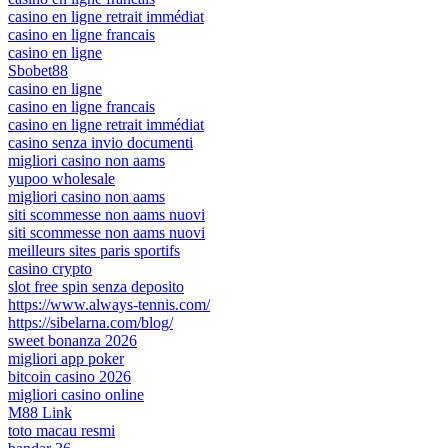
casino en ligne retrait immédiat
casino en ligne francais
casino en ligne
Sbobet88
casino en ligne
casino en ligne francais
casino en ligne retrait immédiat
casino senza invio documenti
migliori casino non aams
yupoo wholesale
migliori casino non aams
siti scommesse non aams nuovi
siti scommesse non aams nuovi
meilleurs sites paris sportifs
casino crypto
slot free spin senza deposito
https://www.always-tennis.com/
https://sibelarna.com/blog/
sweet bonanza 2026
migliori app poker
bitcoin casino 2026
migliori casino online
M88 Link
toto macau resmi