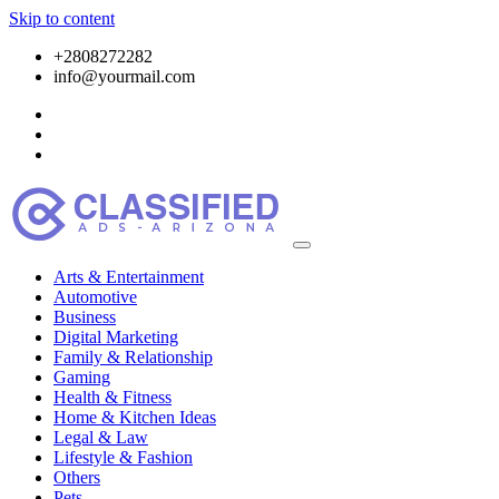
Skip to content
+2808272282
info@yourmail.com
Arts & Entertainment
Automotive
Business
Digital Marketing
Family & Relationship
Gaming
Health & Fitness
Home & Kitchen Ideas
Legal & Law
Lifestyle & Fashion
Others
Pets