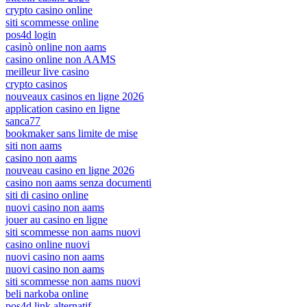
crypto casino online
siti scommesse online
pos4d login
casinò online non aams
casino online non AAMS
meilleur live casino
crypto casinos
nouveaux casinos en ligne 2026
application casino en ligne
sanca77
bookmaker sans limite de mise
siti non aams
casino non aams
nouveau casino en ligne 2026
casino non aams senza documenti
siti di casino online
nuovi casino non aams
jouer au casino en ligne
siti scommesse non aams nuovi
casino online nuovi
nuovi casino non aams
nuovi casino non aams
siti scommesse non aams nuovi
beli narkoba online
pos4d link alternatif