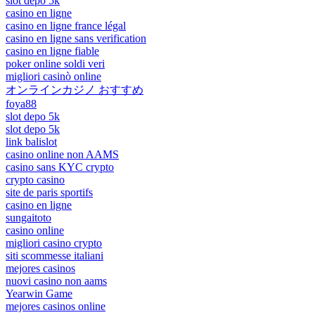
slot depo 5k
casino en ligne
casino en ligne france légal
casino en ligne sans verification
casino en ligne fiable
poker online soldi veri
migliori casinò online
オンラインカジノ おすすめ
foya88
slot depo 5k
slot depo 5k
link balislot
casino online non AAMS
casino sans KYC crypto
crypto casino
site de paris sportifs
casino en ligne
sungaitoto
casino online
migliori casino crypto
siti scommesse italiani
mejores casinos
nuovi casino non aams
Yearwin Game
mejores casinos online