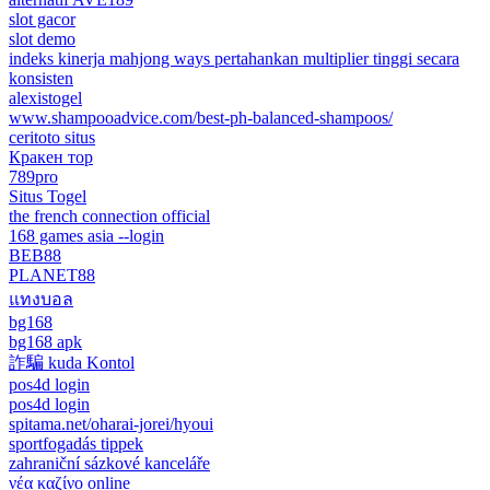
slot gacor
slot demo
indeks kinerja mahjong ways pertahankan multiplier tinggi secara
konsisten
alexistogel
www.shampooadvice.com/best-ph-balanced-shampoos/
ceritoto situs
Кракен тор
789pro
Situs Togel
the french connection official
168 games asia --login
BEB88
PLANET88
แทงบอล
bg168
bg168 apk
詐騙 kuda Kontol
pos4d login
pos4d login
spitama.net/oharai-jorei/hyoui
sportfogadás tippek
zahraniční sázkové kanceláře
νέα καζίνο online