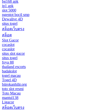
bg168 apk
jp1 apk
slot 5000
ngentot bocil smp
Dewalive 4D
situs togel
สล็อตเว็บตรง
สล็อต
Slot Gacor
cocaslot
cocaslot
situs slot gacor
situs togel
foya 88
thailand escorts
badakslot
togel macau
Togel 4D
biirokanhilir.org
toto slot resmi
Toto Macau
mantul138
Ligacor
สล็อตเว็บตรง