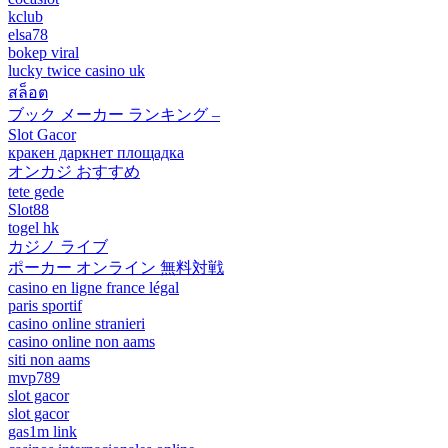
kclub
elsa78
bokep viral
lucky twice casino uk
สล็อต
ブック メーカー ランキング –
Slot Gacor
кракен даркнет площадка
オンカジ おすすめ
tete gede
Slot88
togel hk
カジノ ライブ
ポーカー オンライン 無料対戦
casino en ligne france légal
paris sportif
casino online stranieri
casino online non aams
siti non aams
mvp789
slot gacor
slot gacor
gas1m link