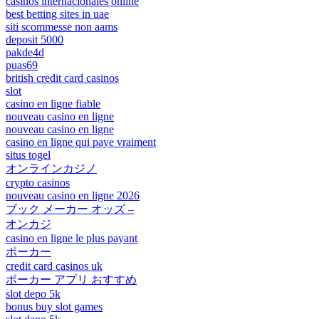
casinos internacionales online
best betting sites in uae
siti scommesse non aams
deposit 5000
pakde4d
puas69
british credit card casinos
slot
casino en ligne fiable
nouveau casino en ligne
nouveau casino en ligne
casino en ligne qui paye vraiment
situs togel
オンラインカジノ
crypto casinos
nouveau casino en ligne 2026
ブック メーカー オッズ –
オンカジ
casino en ligne le plus payant
ポーカー
credit card casinos uk
ポーカー アプリ おすすめ
slot depo 5k
bonus buy slot games