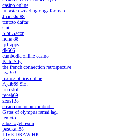
casino online
tungsten wedding rings for men
Juaraslot88
tentoto daftar
slot
Slot Gacor
nona 88
jp1 apps
dk666
cambodia online casino
Paito Sdy
the french connection retrospective
kw303
main slot qris online
Ajaib69 Slot
toto slot
receh69
zeus138
casino online in cambodia
Gates of olympus ramai lagi
tentoto
situs togel resmi
pasukan88
LIVE DRAW HK