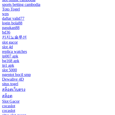
sports betting cambodia
Toto Togel
wps
daftar valid77
login bola88
pasukan88
bd36
카지노솔루션
slot gacor
slot 4d
replica watches
jp007 apk
bg168 apk
jp1 apk
slot 5000
ngentot bocil smp
Dewalive 4D
situs togel
สล็อตเว็บตรง
สล็อต
Slot Gacor
cocaslot
cocaslot