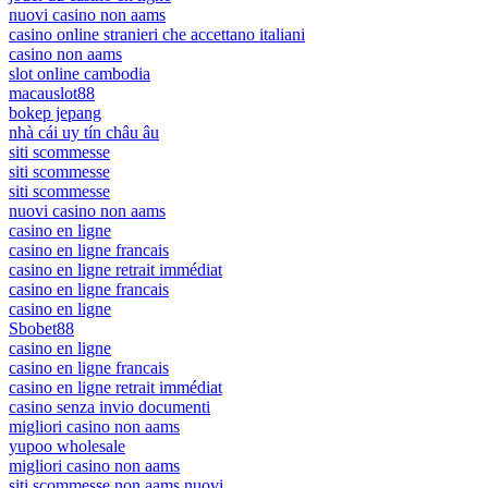
nuovi casino non aams
casino online stranieri che accettano italiani
casino non aams
slot online cambodia
macauslot88
bokep jepang
nhà cái uy tín châu âu
siti scommesse
siti scommesse
siti scommesse
nuovi casino non aams
casino en ligne
casino en ligne francais
casino en ligne retrait immédiat
casino en ligne francais
casino en ligne
Sbobet88
casino en ligne
casino en ligne francais
casino en ligne retrait immédiat
casino senza invio documenti
migliori casino non aams
yupoo wholesale
migliori casino non aams
siti scommesse non aams nuovi