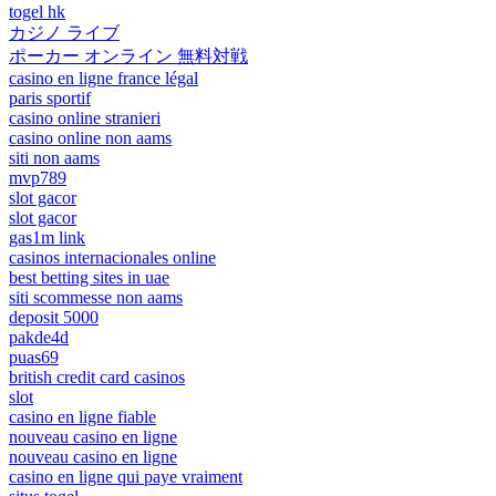
togel hk
カジノ ライブ
ポーカー オンライン 無料対戦
casino en ligne france légal
paris sportif
casino online stranieri
casino online non aams
siti non aams
mvp789
slot gacor
slot gacor
gas1m link
casinos internacionales online
best betting sites in uae
siti scommesse non aams
deposit 5000
pakde4d
puas69
british credit card casinos
slot
casino en ligne fiable
nouveau casino en ligne
nouveau casino en ligne
casino en ligne qui paye vraiment