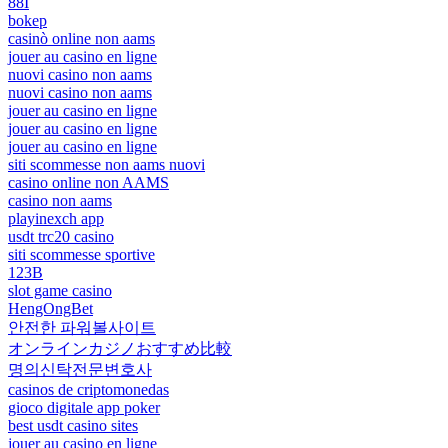
88I
bokep
casinò online non aams
jouer au casino en ligne
nuovi casino non aams
nuovi casino non aams
jouer au casino en ligne
jouer au casino en ligne
jouer au casino en ligne
siti scommesse non aams nuovi
casino online non AAMS
casino non aams
playinexch app
usdt trc20 casino
siti scommesse sportive
123B
slot game casino
HengOngBet
안전한 파워볼사이트
オンラインカジノおすすめ比較
명의신탁전문변호사
casinos de criptomonedas
gioco digitale app poker
best usdt casino sites
jouer au casino en ligne