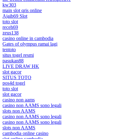
kw303
main slot qris online
Ajaib69 Slot
toto slot
receh69
zeus138
casino online in cambodia
Gates of olympus ramai lagi
tentoto
situs togel resmi
pasukan88
LIVE DRAW HK
slot gacor
SITUS TOTO
pos4d togel
toto slot
slot gacor
casino non aams
casino non AAMS sono legali
slots non AAMS
casino non AAMS sono legali
casino non AAMS sono legali
slots non AAMS
cambodia online casino
slot online cambodia