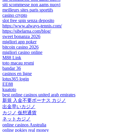
siti scommesse non aams nuovi
meilleurs sites paris sportifs
casino crypto
slot free spin senza deposito
https://www.always-tennis.com/
https://sibelarna.com/blog/
sweet bonanza 2026
migliori app poker
bitcoin casino 2026
migliori casino online
M88 Link
toto macau resmi
bandar 36
casinos en ligne
lotus365 login
EE88
kuatoto
best online casinos united arab emirates
新規 入金不要ボーナス カジノ
出金早いカジノ
カジノ 仮想通貨
ネットカジノ
online casinos Australia
online pokies real money