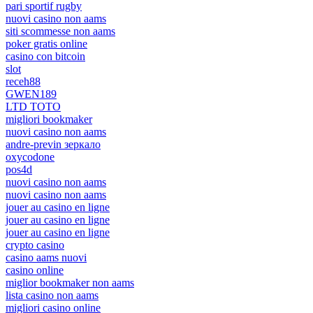
pari sportif rugby
nuovi casino non aams
siti scommesse non aams
poker gratis online
casino con bitcoin
slot
receh88
GWEN189
LTD TOTO
migliori bookmaker
nuovi casino non aams
andre-previn зеркало
oxycodone
pos4d
nuovi casino non aams
nuovi casino non aams
jouer au casino en ligne
jouer au casino en ligne
jouer au casino en ligne
crypto casino
casino aams nuovi
casino online
miglior bookmaker non aams
lista casino non aams
migliori casino online