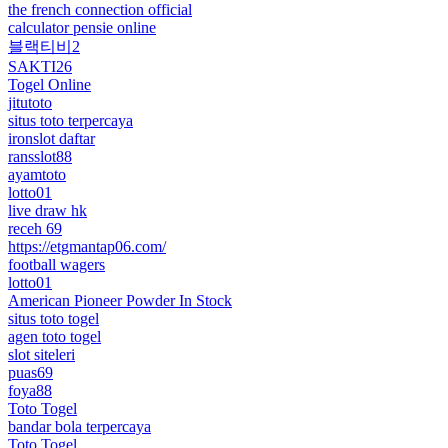
the french connection official
calculator pensie online
블랙티비2
SAKTI26
Togel Online
jitutoto
situs toto terpercaya
ironslot daftar
ransslot88
ayamtoto
lotto01
live draw hk
receh 69
https://etgmantap06.com/
football wagers
lotto01
American Pioneer Powder In Stock
situs toto togel
agen toto togel
slot siteleri
puas69
foya88
Toto Togel
bandar bola terpercaya
Toto Togel