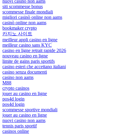
nuovi casino non aams
siti scommesse bonus
scommesse finale mondiali
migliori casinò online non aams
casinò online non aams
bookmaker crypto
카지노 사이트
meilleur appli casino en ligne
meilleur casino sans KYC
casino en ligne retrait rapide 2026
nouveau casino en ligne
limite de gains paris sportifs
casino esteri che accettano italiani
casino senza documenti
casino non aams
M88
crypto casinos
jouer au casino en ligne
pos4d login
pos4d login
scommesse sportive mondiali
jouer au casino en ligne
nuovi casino non aams
tennis paris sportif
casinos online