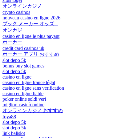
situs togel
オンラインカジノ
crypto casinos
nouveau casino en ligne 2026
ブック メーカー オッズ –
オンカジ
casino en ligne le plus payant
ポーカー
credit card casinos uk
ポーカー アプリ おすすめ
slot depo 5k
bonus buy slot games
slot depo 5k
casino en ligne
casino en ligne france légal
casino en ligne sans verification
casino en ligne fiable
poker online soldi veri
migliori casinò online
オンラインカジノ おすすめ
foya88
slot depo 5k
slot depo 5k
link balislot