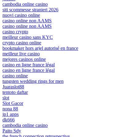
cambodia online casino
siti scommesse stranieri 2026
nuovi casino online
casino online non AAMS
casino online non AAMS
casino crypto
meilleur casino sans KYC
crypto casino online
bookmaker hors arjel autorisé en france
meilleur live casino
mejores casinos online
casino en ligne france légal
casino en ligne france légal
casino online
tungsten wedding rings for men
Juaraslot88
tentoto daftar
slot
Slot Gacor
nona 88
jp1 apps
dk666
cambodia online casino
Paito Sdy
the french connection retrospective