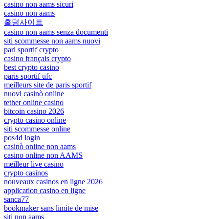
casino non aams sicuri
casino non aams
홀덤사이트
casino non aams senza documenti
siti scommesse non aams nuovi
pari sportif crypto
casino français crypto
best crypto casino
paris sportif ufc
meilleurs site de paris sportif
nuovi casinò online
tether online casino
bitcoin casino 2026
crypto casino online
siti scommesse online
pos4d login
casinò online non aams
casino online non AAMS
meilleur live casino
crypto casinos
nouveaux casinos en ligne 2026
application casino en ligne
sanca77
bookmaker sans limite de mise
siti non aams