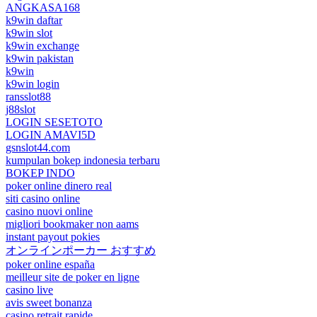
ANGKASA168
k9win daftar
k9win slot
k9win exchange
k9win pakistan
k9win
k9win login
ransslot88
j88slot
LOGIN SESETOTO
LOGIN AMAVI5D
gsnslot44.com
kumpulan bokep indonesia terbaru
BOKEP INDO
poker online dinero real
siti casino online
casino nuovi online
migliori bookmaker non aams
instant payout pokies
オンラインポーカー おすすめ
poker online españa
meilleur site de poker en ligne
casino live
avis sweet bonanza
casino retrait rapide