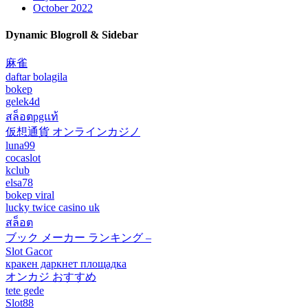
October 2022
Dynamic Blogroll & Sidebar
麻雀
daftar bolagila
bokep
gelek4d
สล็อตpgแท้
仮想通貨 オンラインカジノ
luna99
cocaslot
kclub
elsa78
bokep viral
lucky twice casino uk
สล็อต
ブック メーカー ランキング –
Slot Gacor
кракен даркнет площадка
オンカジ おすすめ
tete gede
Slot88