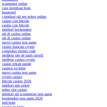
scamming online
cara membuat bom
lunatogel
i migliori siti per poker online
casino con bitcoin
casino con bitcoin
migliori bookmaker
siti di casino online
siti di casino online
nuovi casino non aams
casino français crypto
coinpoker promo code
meilleur site de paris sportif
meilleur casino crypto
casino retrait rapide
casinos en ligne
nuovi casino non aams
crypto casino
bitcoin casino 2026
migliori app poker
tether slot casino
migliori siti scommesse non aams
bookmaker non aams 2026
judi bola
casino en ligne