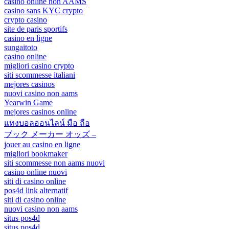
casino online non AAMS
casino sans KYC crypto
crypto casino
site de paris sportifs
casino en ligne
sungaitoto
casino online
migliori casino crypto
siti scommesse italiani
mejores casinos
nuovi casino non aams
Yearwin Game
mejores casinos online
แทงบอลออนไลน์ มือ ถือ
ブック メーカー オッズ –
jouer au casino en ligne
migliori bookmaker
siti scommesse non aams nuovi
casino online nuovi
siti di casino online
pos4d link alternatif
siti di casino online
nuovi casino non aams
situs pos4d
situs pos4d