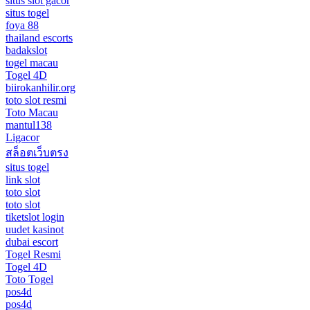
situs slot gacor
situs togel
foya 88
thailand escorts
badakslot
togel macau
Togel 4D
biirokanhilir.org
toto slot resmi
Toto Macau
mantul138
Ligacor
สล็อตเว็บตรง
situs togel
link slot
toto slot
toto slot
tiketslot login
uudet kasinot
dubai escort
Togel Resmi
Togel 4D
Toto Togel
pos4d
pos4d