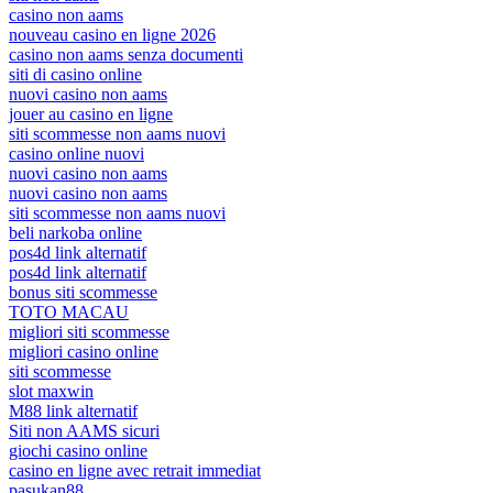
casino non aams
nouveau casino en ligne 2026
casino non aams senza documenti
siti di casino online
nuovi casino non aams
jouer au casino en ligne
siti scommesse non aams nuovi
casino online nuovi
nuovi casino non aams
nuovi casino non aams
siti scommesse non aams nuovi
beli narkoba online
pos4d link alternatif
pos4d link alternatif
bonus siti scommesse
TOTO MACAU
migliori siti scommesse
migliori casino online
siti scommesse
slot maxwin
M88 link alternatif
Siti non AAMS sicuri
giochi casino online
casino en ligne avec retrait immediat
pasukan88