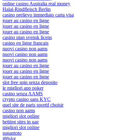
online casino Australia real money
Halal-Rindfleisch Berlin
casino prelievo immediato carta visa
jouer au casino en ligne
jouer au casino en ligne
jouer au casino en ligne
casino utan svensk licens
casino en ligne francais
nuovi casino non aams
nuovi casino non aams
nuovi casino non aams
jouer au casino en ligne
jouer au casino en ligne
jouer au casino en ligne
slot free spin senza deposito
le migliori app poker
casino senza AAMS
crypto casino sans KYC
quel site de paris sportif choisir
casino non aams
migliori slot online
betting sites in uae
migliori slot online
sunantoto
j88slot