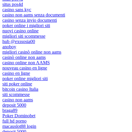
situs pos4d
casino sans kyc
casino non aams senza documenti
casino senza invio documenti
poker online i migliori siti
nuovi casino online
migliori siti scommesse
hub @exssosia00
anoboy
migliori casinò online non aams
casinò online non aams
casino online non AAMS
nouveau casino en ligne
casino en ligne
poker online migliori siti
siti poker online
bitcoin casino Italia
siti scommesse
casino non aams
deposit 5000
braga89
Poker Dominobet
full hd porno
macauslot88 login
deposit 5000