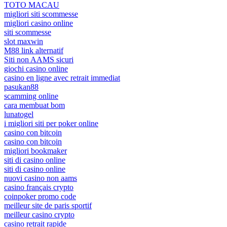
TOTO MACAU
migliori siti scommesse
migliori casino online
siti scommesse
slot maxwin
M88 link alternatif
Siti non AAMS sicuri
giochi casino online
casino en ligne avec retrait immediat
pasukan88
scamming online
cara membuat bom
lunatogel
i migliori siti per poker online
casino con bitcoin
casino con bitcoin
migliori bookmaker
siti di casino online
siti di casino online
nuovi casino non aams
casino français crypto
coinpoker promo code
meilleur site de paris sportif
meilleur casino crypto
casino retrait rapide