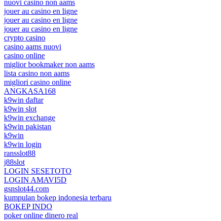
nuovi casino non aams
jouer au casino en ligne
jouer au casino en ligne
jouer au casino en ligne
crypto casino
casino aams nuovi
casino online
miglior bookmaker non aams
lista casino non aams
migliori casino online
ANGKASA168
k9win daftar
k9win slot
k9win exchange
k9win pakistan
k9win
k9win login
ransslot88
j88slot
LOGIN SESETOTO
LOGIN AMAVI5D
gsnslot44.com
kumpulan bokep indonesia terbaru
BOKEP INDO
poker online dinero real