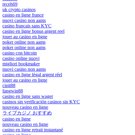
receh69
uk crypto casinos
casino en ligne france
nuovi casino non aams
casino français sans KYC
casino en ligne bonus argent reel
jouer au casino en ligne
poker online non aams
poker online non aams
casino con bitcoin
casino online nuovi
migliori bookmaker
nuovi casino non aams
casino en ligne légal argent réel
jouer au casino en ligne
cipit88
fangwin88
casino en ligne sans wager
casinos sin verificación casinos sin KYC
nouveau casino en ligne
ライブカジノ おすすめ
casino en ligne
nouveau casino en ligne
casino en ligne retrait instantané