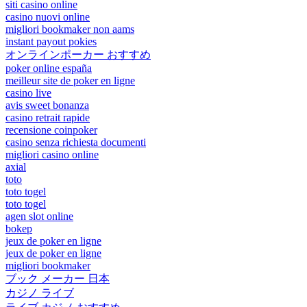
siti casino online
casino nuovi online
migliori bookmaker non aams
instant payout pokies
オンラインポーカー おすすめ
poker online españa
meilleur site de poker en ligne
casino live
avis sweet bonanza
casino retrait rapide
recensione coinpoker
casino senza richiesta documenti
migliori casino online
axial
toto
toto togel
toto togel
agen slot online
bokep
jeux de poker en ligne
jeux de poker en ligne
migliori bookmaker
ブック メーカー 日本
カジノ ライブ