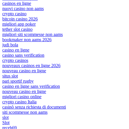
casinos en ligne
nuovi casino non aams
crypto casino
bitcoin casino 2026
migliori app poker
tether slot casino
migliori siti scommesse non aams
bookmaker non aams 2026
judi bola
casino en ligne
casino sans verification
crypto casinos
nouveaux casinos en ligne 2026
nouveau casino en ligne
situs slot
pari sportif rugby
casino en ligne sans verification
nouveau casino en ligne
migliori casino online
crypto casino Italia
casinò senza richiesta di documenti
siti scommesse non aams
slot
Slot
receh69