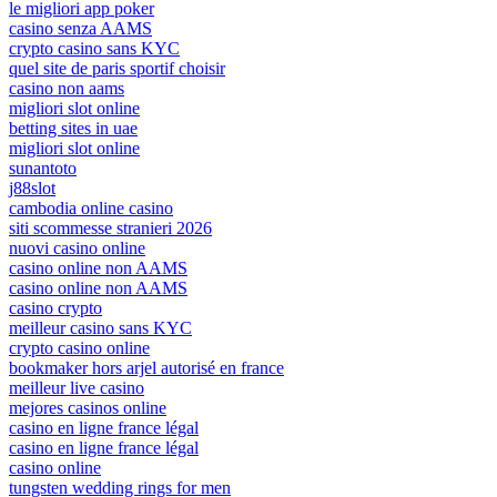
le migliori app poker
casino senza AAMS
crypto casino sans KYC
quel site de paris sportif choisir
casino non aams
migliori slot online
betting sites in uae
migliori slot online
sunantoto
j88slot
cambodia online casino
siti scommesse stranieri 2026
nuovi casino online
casino online non AAMS
casino online non AAMS
casino crypto
meilleur casino sans KYC
crypto casino online
bookmaker hors arjel autorisé en france
meilleur live casino
mejores casinos online
casino en ligne france légal
casino en ligne france légal
casino online
tungsten wedding rings for men