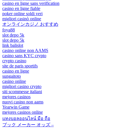
casino en ligne sans verification
casino en ligne fiable
poker online soldi veri
migliori casinò online
オンラインカジノ おすすめ
foya88
slot depo 5k
slot depo 5k
link balislot
casino online non AAMS
casino sans KYC crypto
crypto casino
site de paris sportifs
casino en ligne
sungaitoto
casino online
migliori casino crypto
siti scommesse italiani
mejores casinos
nuovi casino non aams
Yearwin Game
mejores casinos online
แทงบอลออนไลน์ มือ ถือ
ブック メーカー オッズ –