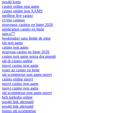
pos4d login
casinò online non aams
casino online non AAMS
meilleur live casino
crypto casinos
nouveaux casinos en ligne 2026
application casino en ligne
sanca77
bookmaker sans limite de mise
siti non aams
casino non aams
nouveau casino en ligne 2026
casino non aams senza documenti
siti di casino online
nuovi casino non aams
jouer au casino en ligne
siti scommesse non aams nuovi
casino online nuovi
nuovi casino non aams
nuovi casino non aams
siti scommesse non aams nuovi
beli narkoba online
pos4d link alternatif
pos4d link alternatif
bonus siti scommesse