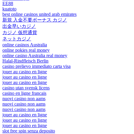
EE88
kuatoto
best online casinos united arab emirates
新規 入金不要ボーナス カジノ
出金早いカジノ
カジノ 仮想通貨
ネットカジノ
online casinos Australia
online pokies real money
online casino Australia real money
Halal-Rindfleisch Berlin
casino prelievo immediato carta visa
jouer au casino en ligne
jouer au casino en ligne
jouer au casino en ligne
casino utan svensk licens
casino en ligne francais
nuovi casino non aams
nuovi casino non aams
nuovi casino non aams
jouer au casino en ligne
jouer au casino en ligne
jouer au casino en ligne
slot free spin senza deposito