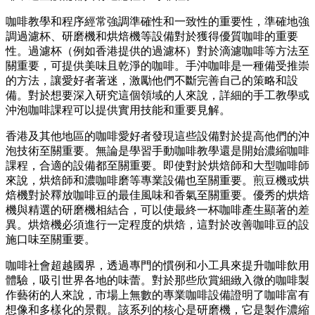
咖啡教學和程序經常強調準確性和一致性的重要性，準確地強
調過濾杯、研磨機和烘焙機等設備對於獲得優質咖啡的重要
性。過濾杯（例如香港提供的過濾杯）對於滴濾咖啡等方法至
關重要，可提供美味且乾淨的咖啡。手沖咖啡是一種備受推崇
的方法，讓愛好者著迷，激勵他們不斷完善自己的策略和設
備。對於想要深入研究這個領域的人來說，詳細的手工教學或
沖泡咖啡課程可以提供實用技能和重要見解。
香港及其他地區的咖啡愛好者發現這些設備對於提高他們的沖
泡技術至關重要。無論是學習手動咖啡教學還是開始濃縮咖啡
課程，合適的設備都至關重要。即使對於烘焙師和大型咖啡師
來說，烘焙師和濃咖啡磨等專業設備也至關重要。煎豆機或烘
焙機對於釋放咖啡豆的最佳風味和香氣至關重要。優秀的烘焙
機與精選的研磨機相結合，可以使最終一杯咖啡產生顯著的差
異。烘焙機必須進行一定程度的烘焙，這對於改善咖啡豆的設
施口味至關重要。
咖啡社會超越國界，透過專門的慣例和小工具來提升咖啡飲用
體驗，吸引世界各地的味蕾。對於那些欣賞細緻入微的咖啡製
作藝術的人來說，市場上無數的專業咖啡設備證明了咖啡富有
想像和多樣化的景觀。該系列的核心是研磨機，它是製作濃縮