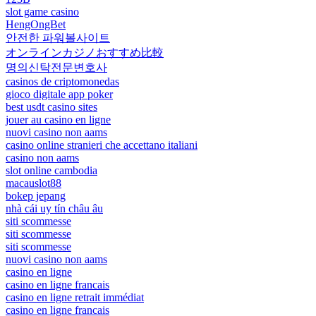
slot game casino
HengOngBet
안전한 파워볼사이트
オンラインカジノおすすめ比較
명의신탁전문변호사
casinos de criptomonedas
gioco digitale app poker
best usdt casino sites
jouer au casino en ligne
nuovi casino non aams
casino online stranieri che accettano italiani
casino non aams
slot online cambodia
macauslot88
bokep jepang
nhà cái uy tín châu âu
siti scommesse
siti scommesse
siti scommesse
nuovi casino non aams
casino en ligne
casino en ligne francais
casino en ligne retrait immédiat
casino en ligne francais