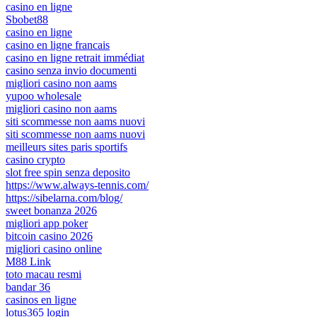
casino en ligne
Sbobet88
casino en ligne
casino en ligne francais
casino en ligne retrait immédiat
casino senza invio documenti
migliori casino non aams
yupoo wholesale
migliori casino non aams
siti scommesse non aams nuovi
siti scommesse non aams nuovi
meilleurs sites paris sportifs
casino crypto
slot free spin senza deposito
https://www.always-tennis.com/
https://sibelarna.com/blog/
sweet bonanza 2026
migliori app poker
bitcoin casino 2026
migliori casino online
M88 Link
toto macau resmi
bandar 36
casinos en ligne
lotus365 login