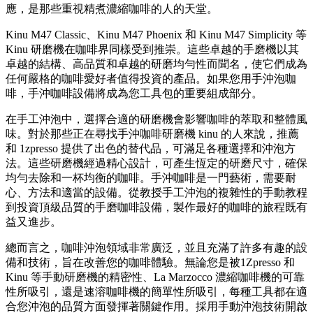
應，是那些重視精煮濃縮咖啡的人的天堂。
Kinu M47 Classic、Kinu M47 Phoenix 和 Kinu M47 Simplicity 等
Kinu 研磨機在咖啡界同樣受到推崇。這些卓越的手磨機以其
卓越的結構、高品質和卓越的研磨均勻性而聞名，使它們成為
任何嚴格的咖啡愛好者值得投資的產品。如果您用手沖泡咖
啡，手沖咖啡設備將成為您工具包的重要組成部分。
在手工沖泡中，選擇合適的研磨機會影響咖啡的萃取和整體風
味。對於那些正在尋找手沖咖啡研磨機 kinu 的人來說，推薦
和 1zpresso 提供了出色的替代品，可滿足各種選擇和沖泡方
法。這些研磨機經過精心設計，可產生恆定的研磨尺寸，確保
均勻去除和一杯均衡的咖啡。手沖咖啡是一門藝術，需要耐
心、方法和適當的設備。從教授手工沖泡的複雜性的手動教程
到投資頂級品質的手磨咖啡設備，製作最好的咖啡的旅程既有
益又進步。
總而言之，咖啡沖泡領域非常廣泛，並且充滿了許多有趣的設
備和技術，旨在改善您的咖啡體驗。無論您是被1Zpresso 和
Kinu 等手動研磨機的精密性、La Marzocco 濃縮咖啡機的可靠
性所吸引，還是速溶咖啡機的簡單性所吸引，每種工具都在適
合您沖泡的品質方面發揮著關鍵作用。採用手動沖泡技術開啟