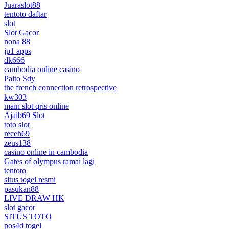
Juaraslot88
tentoto daftar
slot
Slot Gacor
nona 88
jp1 apps
dk666
cambodia online casino
Paito Sdy
the french connection retrospective
kw303
main slot qris online
Ajaib69 Slot
toto slot
receh69
zeus138
casino online in cambodia
Gates of olympus ramai lagi
tentoto
situs togel resmi
pasukan88
LIVE DRAW HK
slot gacor
SITUS TOTO
pos4d togel