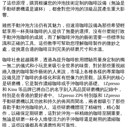
了這些原理，購買根據您的沖泡技術定制的咖啡設備（無論是
手動研磨機還是濾杯），都會對您沖泡的頂級品質產生重大影
響。
雖然手動沖泡方法仍有其魅力，但速溶咖啡設備為那些希望輕
鬆享用一杯美味咖啡的人提供了無憂的選擇。沒有什麼能打敗
手動沖泡咖啡的成就，而了解咖啡沖泡的藝術需要一些標準知
識和正確的工具。這些教學可幫助您理解咖啡製作的微妙之
處，從挑選合適的咖啡豆到完美的研磨尺寸和水溫。
咖啡社會超越國界，透過為提升咖啡飲用體驗而量身定制的獨
一無二的儀式和小玩意來吸引全世界的味蕾。對於那些重視細
緻入微的咖啡製作藝術的人來說，市場上各種各樣的專業咖啡
設備見證了咖啡的多樣化和富有想像力的景觀。該系列的核心
是研磨機，它是製作濃縮咖啡或手沖咖啡的基礎。 1Zpresso
和 Kinu 等品牌已將自己的名字刻入高品質研磨機的記錄中，
特別是在香港的愛好者中。 1Zpresso ZP6 特別版和 1Zpresso
手動研磨機以其功效和持久的佈局而聞名，兩者都吸引了那些
喜歡手動沖泡咖啡的人。這些研磨機體現了精確性，精心製
作，以確保定期研磨，這對於沖泡一杯精緻的咖啡至關重要。
無論是研磨一杯令人煥發活力的手沖咖啡還是耐用的濃縮咖
啡，這些設備都具有適應性和可靠性。