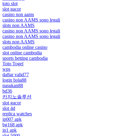
toto slot
slot gacor
casino non aams
casino non AAMS sono legali
slots non AAMS
casino non AAMS sono legali
casino non AAMS sono legali
slots non AAMS
cambodia online casino
slot online cambodia
sports betting cambodia
Toto Togel
wps
daftar valid77
login bola88
pasukan88
bd36
카지노솔루션
slot gacor
slot 4d
replica watches
jp007 apk
bg168 apk
jp1 apk
slot 5000