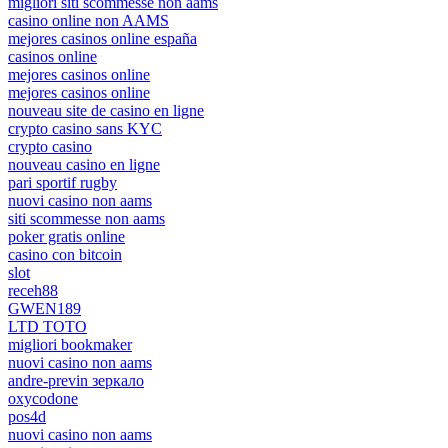
migliori siti scommesse non aams
casino online non AAMS
mejores casinos online españa
casinos online
mejores casinos online
mejores casinos online
nouveau site de casino en ligne
crypto casino sans KYC
crypto casino
nouveau casino en ligne
pari sportif rugby
nuovi casino non aams
siti scommesse non aams
poker gratis online
casino con bitcoin
slot
receh88
GWEN189
LTD TOTO
migliori bookmaker
nuovi casino non aams
andre-previn зеркало
oxycodone
pos4d
nuovi casino non aams