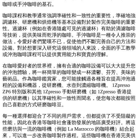
咖啡或手沖咖啡的基石。
咖啡課程和教學通常強調準確性和一致性的重要性，準確地強
調濾杯、研磨機和烘焙機等基本設備對於製作完美咖啡的重要
性。過濾杯（例如在香港隨處可見的過濾杯）有助於滴濾咖啡
等技術，提供美味而乾淨的咖啡。手沖咖啡是一種令人推崇的
做法，令愛好者們驚嘆不已，促使他們不斷完善自己的方法和
設備。對於想要深入研究這個領域的人來說，全面的手工教學
或沖泡咖啡課程可以提供實用能力和寶貴的理解。
在咖啡愛好者的世界裡，擁有合適的咖啡設備可以大大提升您
的沖泡體驗，將一杯簡單的咖啡變成一杯濃鬱、芬芳、美味的
藝術品。作為咖啡鑑賞家，您可能接觸過各種旨在提高沖泡過
程的設備和機器，從研磨機、水壺到濃縮咖啡機。 1Zpresso
ZP6 特別版和其他 1Zpresso 手動研磨機（如 1Zpresso 香港提
供的研磨機）以其準確性和一致性而聞名，使您每次都能按照
自己喜歡的方式研磨咖啡豆。
每一種選擇都迎合了不同的用戶需求，但都提供了不受阻礙的
性能，因此在香港等咖啡社會蓬勃發展的地區廣受好評。將這
些磨坊與一流的咖啡機（例如 La Marzocco 的咖啡機）結合起
來，可以進一步改善咖啡製作過程。這些咖啡機在香港完美供