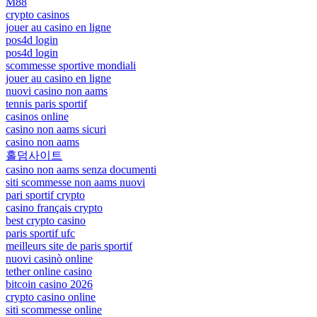
M88
crypto casinos
jouer au casino en ligne
pos4d login
pos4d login
scommesse sportive mondiali
jouer au casino en ligne
nuovi casino non aams
tennis paris sportif
casinos online
casino non aams sicuri
casino non aams
홀덤사이트
casino non aams senza documenti
siti scommesse non aams nuovi
pari sportif crypto
casino français crypto
best crypto casino
paris sportif ufc
meilleurs site de paris sportif
nuovi casinò online
tether online casino
bitcoin casino 2026
crypto casino online
siti scommesse online