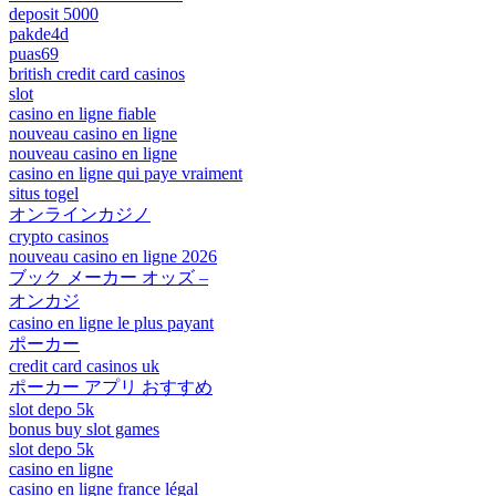
deposit 5000
pakde4d
puas69
british credit card casinos
slot
casino en ligne fiable
nouveau casino en ligne
nouveau casino en ligne
casino en ligne qui paye vraiment
situs togel
オンラインカジノ
crypto casinos
nouveau casino en ligne 2026
ブック メーカー オッズ –
オンカジ
casino en ligne le plus payant
ポーカー
credit card casinos uk
ポーカー アプリ おすすめ
slot depo 5k
bonus buy slot games
slot depo 5k
casino en ligne
casino en ligne france légal