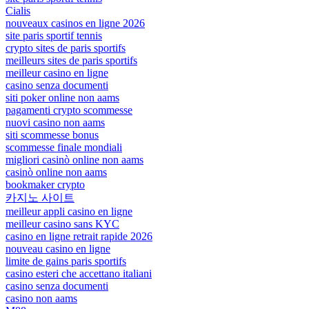
Cialis
nouveaux casinos en ligne 2026
site paris sportif tennis
crypto sites de paris sportifs
meilleurs sites de paris sportifs
meilleur casino en ligne
casino senza documenti
siti poker online non aams
pagamenti crypto scommesse
nuovi casino non aams
siti scommesse bonus
scommesse finale mondiali
migliori casinò online non aams
casinò online non aams
bookmaker crypto
카지노 사이트
meilleur appli casino en ligne
meilleur casino sans KYC
casino en ligne retrait rapide 2026
nouveau casino en ligne
limite de gains paris sportifs
casino esteri che accettano italiani
casino senza documenti
casino non aams