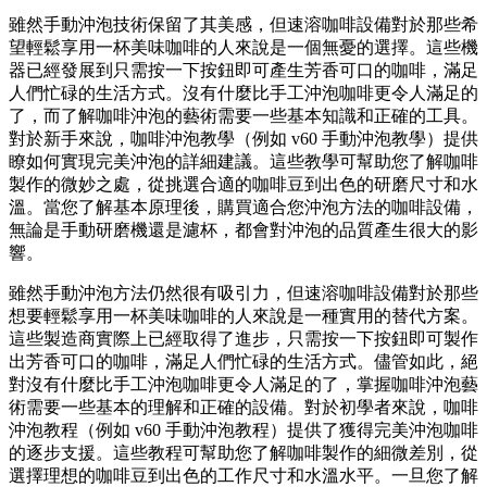
雖然手動沖泡技術保留了其美感，但速溶咖啡設備對於那些希
望輕鬆享用一杯美味咖啡的人來說是一個無憂的選擇。這些機
器已經發展到只需按一下按鈕即可產生芳香可口的咖啡，滿足
人們忙碌的生活方式。沒有什麼比手工沖泡咖啡更令人滿足的
了，而了解咖啡沖泡的藝術需要一些基本知識和正確的工具。
對於新手來說，咖啡沖泡教學（例如 v60 手動沖泡教學）提供
瞭如何實現完美沖泡的詳細建議。這些教學可幫助您了解咖啡
製作的微妙之處，從挑選合適的咖啡豆到出色的研磨尺寸和水
溫。當您了解基本原理後，購買適合您沖泡方法的咖啡設備，
無論是手動研磨機還是濾杯，都會對沖泡的品質產生很大的影
響。
雖然手動沖泡方法仍然很有吸引力，但速溶咖啡設備對於那些
想要輕鬆享用一杯美味咖啡的人來說是一種實用的替代方案。
這些製造商實際上已經取得了進步，只需按一下按鈕即可製作
出芳香可口的咖啡，滿足人們忙碌的生活方式。儘管如此，絕
對沒有什麼比手工沖泡咖啡更令人滿足的了，掌握咖啡沖泡藝
術需要一些基本的理解和正確的設備。對於初學者來說，咖啡
沖泡教程（例如 v60 手動沖泡教程）提供了獲得完美沖泡咖啡
的逐步支援。這些教程可幫助您了解咖啡製作的細微差別，從
選擇理想的咖啡豆到出色的工作尺寸和水溫水平。一旦您了解