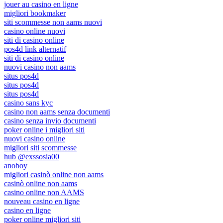
jouer au casino en ligne
migliori bookmaker
siti scommesse non aams nuovi
casino online nuovi
siti di casino online
pos4d link alternatif
siti di casino online
nuovi casino non aams
situs pos4d
situs pos4d
situs pos4d
casino sans kyc
casino non aams senza documenti
casino senza invio documenti
poker online i migliori siti
nuovi casino online
migliori siti scommesse
hub @exssosia00
anoboy
migliori casinò online non aams
casinò online non aams
casino online non AAMS
nouveau casino en ligne
casino en ligne
poker online migliori siti