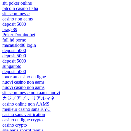
siti poker online
bitcoin casino Italia
siti scommesse
casino non aams
deposit 5000
braga89
Poker Dominobet
full hd porno
macauslot88 login
deposit 5000
deposit 5000
deposit 5000
sungaitoto
deposit 5000
jouer au casino en ligne
nuovi casino non aams
nuovi casino non aams
siti scommesse non aams nuovi
カジノアプリ リアルマネー
casino online non AAMS
meilleur casino sans KYC
casino sans verification
casino en ligne crypto
casino crypto
site paris sportif tennis