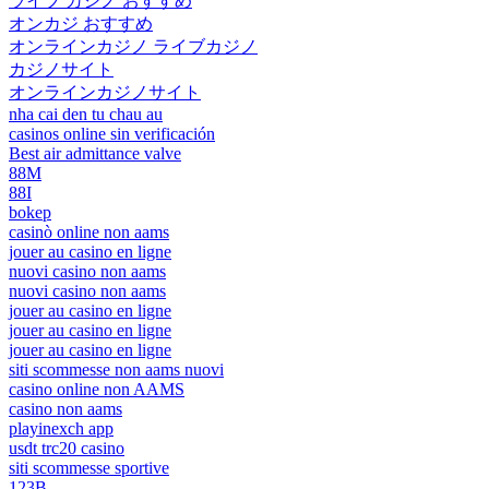
ライブ カジノ おすすめ
オンカジ おすすめ
オンラインカジノ ライブカジノ
カジノサイト
オンラインカジノサイト
nha cai den tu chau au
casinos online sin verificación
Best air admittance valve
88M
88I
bokep
casinò online non aams
jouer au casino en ligne
nuovi casino non aams
nuovi casino non aams
jouer au casino en ligne
jouer au casino en ligne
jouer au casino en ligne
siti scommesse non aams nuovi
casino online non AAMS
casino non aams
playinexch app
usdt trc20 casino
siti scommesse sportive
123B