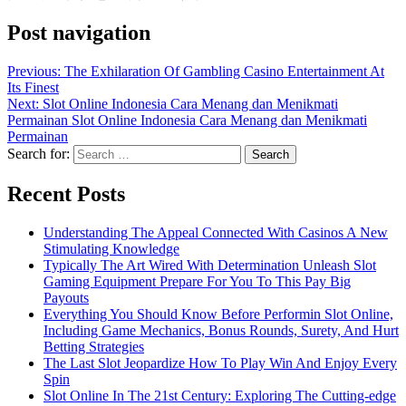
Post navigation
Previous:
The Exhilaration Of Gambling Casino Entertainment At
Its Finest
Next:
Slot Online Indonesia Cara Menang dan Menikmati
Permainan Slot Online Indonesia Cara Menang dan Menikmati
Permainan
Search for:
Recent Posts
Understanding The Appeal Connected With Casinos A New
Stimulating Knowledge
Typically The Art Wired With Determination Unleash Slot
Gaming Equipment Prepare For You To This Pay Big
Payouts
Everything You Should Know Before Performin Slot Online,
Including Game Mechanics, Bonus Rounds, Surety, And Hurt
Betting Strategies
The Last Slot Jeopardize How To Play Win And Enjoy Every
Spin
Slot Online In The 21st Century: Exploring The Cutting-edge