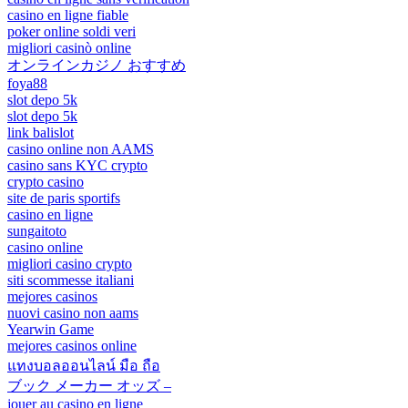
casino en ligne fiable
poker online soldi veri
migliori casinò online
オンラインカジノ おすすめ
foya88
slot depo 5k
slot depo 5k
link balislot
casino online non AAMS
casino sans KYC crypto
crypto casino
site de paris sportifs
casino en ligne
sungaitoto
casino online
migliori casino crypto
siti scommesse italiani
mejores casinos
nuovi casino non aams
Yearwin Game
mejores casinos online
แทงบอลออนไลน์ มือ ถือ
ブック メーカー オッズ –
jouer au casino en ligne