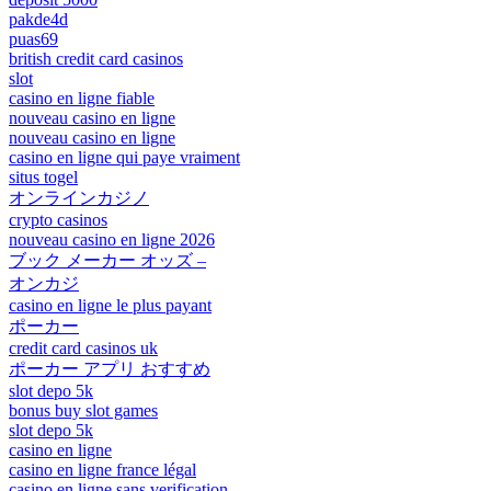
pakde4d
puas69
british credit card casinos
slot
casino en ligne fiable
nouveau casino en ligne
nouveau casino en ligne
casino en ligne qui paye vraiment
situs togel
オンラインカジノ
crypto casinos
nouveau casino en ligne 2026
ブック メーカー オッズ –
オンカジ
casino en ligne le plus payant
ポーカー
credit card casinos uk
ポーカー アプリ おすすめ
slot depo 5k
bonus buy slot games
slot depo 5k
casino en ligne
casino en ligne france légal
casino en ligne sans verification