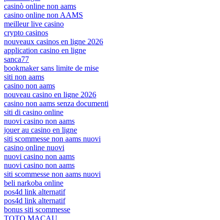
casinò online non aams
casino online non AAMS
meilleur live casino
crypto casinos
nouveaux casinos en ligne 2026
application casino en ligne
sanca77
bookmaker sans limite de mise
siti non aams
casino non aams
nouveau casino en ligne 2026
casino non aams senza documenti
siti di casino online
nuovi casino non aams
jouer au casino en ligne
siti scommesse non aams nuovi
casino online nuovi
nuovi casino non aams
nuovi casino non aams
siti scommesse non aams nuovi
beli narkoba online
pos4d link alternatif
pos4d link alternatif
bonus siti scommesse
TOTO MACAU