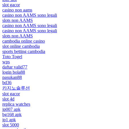
slot gacor
casino non aams
casino non AAMS sono legali
slots non AAMS
casino non AAMS sono legali
casino non AAMS sono legali
slots non AAMS
cambodia online casino
slot online cambodia
sports betting cambodia
Toto Togel
wps
daftar valid77
login bola88
pasukan88
bd36
카지노솔루션
slot gacor
slot 4d
replica watches
jp007 apk
bg168 apk
jp1 apk
slot 5000