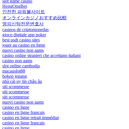
slot game casino
HengOngBet
안전한 파워볼사이트
オンラインカジノおすすめ比較
명의신탁전문변호사
casinos de criptomonedas
gioco digitale app poker
best usdt casino sites
jouer au casino en ligne
nuovi casino non aams
casino online stranieri che accettano italiani
casino non aams
slot online cambodia
macauslot88
bokep jepang
nhà cái uy tín châu âu
siti scommesse
siti scommesse
siti scommesse
nuovi casino non aams
casino en ligne
casino en ligne francais
casino en ligne retrait immédiat
casino en ligne francais
casino en ligne