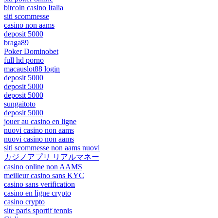
bitcoin casino Italia
siti scommesse
casino non aams
deposit 5000
braga89
Poker Dominobet
full hd porno
macauslot88 login
deposit 5000
deposit 5000
deposit 5000
sungaitoto
deposit 5000
jouer au casino en ligne
nuovi casino non aams
nuovi casino non aams
siti scommesse non aams nuovi
カジノアプリ リアルマネー
casino online non AAMS
meilleur casino sans KYC
casino sans verification
casino en ligne crypto
casino crypto
site paris sportif tennis