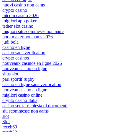
nuovi casino non aams
crypto casino
bitcoin casino 2026
migliori app poker
tether slot casino
migliori siti scommesse non aams
bookmaker non aams 2026
judi bola
casino en ligne
casino sans verification
crypto casinos
nouveaux casinos en ligne 2026
nouveau casino en ligne
situs slot
pari sportif rugby
casino en ligne sans verification
nouveau casino en ligne
migliori casino online
crypto casino Italia
casinò senza richiesta di documenti
siti scommesse non aams
slot
Slot
receh69