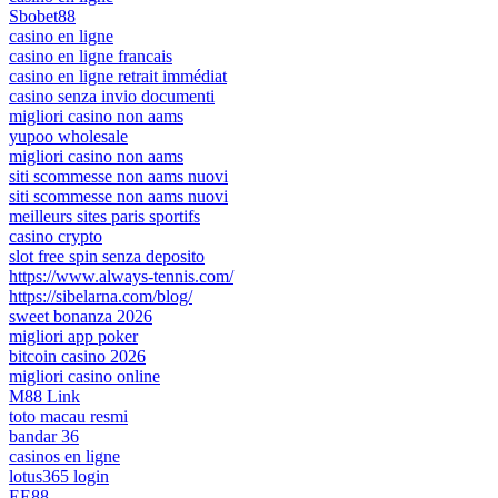
Sbobet88
casino en ligne
casino en ligne francais
casino en ligne retrait immédiat
casino senza invio documenti
migliori casino non aams
yupoo wholesale
migliori casino non aams
siti scommesse non aams nuovi
siti scommesse non aams nuovi
meilleurs sites paris sportifs
casino crypto
slot free spin senza deposito
https://www.always-tennis.com/
https://sibelarna.com/blog/
sweet bonanza 2026
migliori app poker
bitcoin casino 2026
migliori casino online
M88 Link
toto macau resmi
bandar 36
casinos en ligne
lotus365 login
EE88