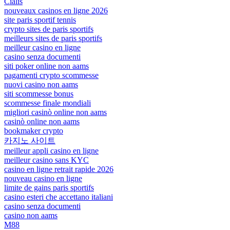
Cialis
nouveaux casinos en ligne 2026
site paris sportif tennis
crypto sites de paris sportifs
meilleurs sites de paris sportifs
meilleur casino en ligne
casino senza documenti
siti poker online non aams
pagamenti crypto scommesse
nuovi casino non aams
siti scommesse bonus
scommesse finale mondiali
migliori casinò online non aams
casinò online non aams
bookmaker crypto
카지노 사이트
meilleur appli casino en ligne
meilleur casino sans KYC
casino en ligne retrait rapide 2026
nouveau casino en ligne
limite de gains paris sportifs
casino esteri che accettano italiani
casino senza documenti
casino non aams
M88