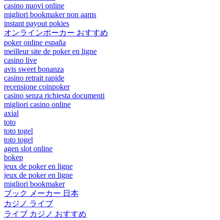
casino nuovi online
migliori bookmaker non aams
instant payout pokies
オンラインポーカー おすすめ
poker online españa
meilleur site de poker en ligne
casino live
avis sweet bonanza
casino retrait rapide
recensione coinpoker
casino senza richiesta documenti
migliori casino online
axial
toto
toto togel
toto togel
agen slot online
bokep
jeux de poker en ligne
jeux de poker en ligne
migliori bookmaker
ブック メーカー 日本
カジノ ライブ
ライブ カジノ おすすめ