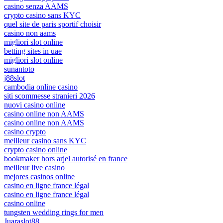
casino senza AAMS
crypto casino sans KYC
quel site de paris sportif choisir
casino non aams
migliori slot online
betting sites in uae
migliori slot online
sunantoto
j88slot
cambodia online casino
siti scommesse stranieri 2026
nuovi casino online
casino online non AAMS
casino online non AAMS
casino crypto
meilleur casino sans KYC
crypto casino online
bookmaker hors arjel autorisé en france
meilleur live casino
mejores casinos online
casino en ligne france légal
casino en ligne france légal
casino online
tungsten wedding rings for men
Juaraslot88