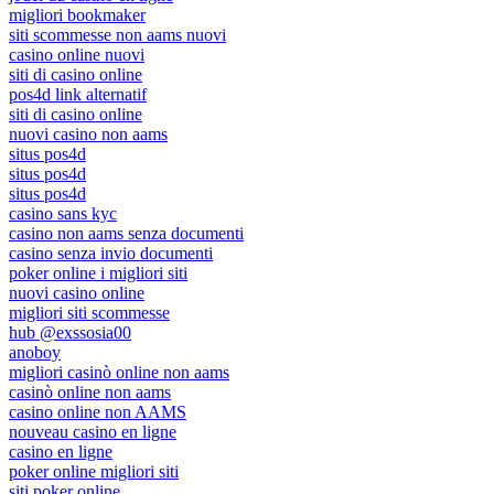
migliori bookmaker
siti scommesse non aams nuovi
casino online nuovi
siti di casino online
pos4d link alternatif
siti di casino online
nuovi casino non aams
situs pos4d
situs pos4d
situs pos4d
casino sans kyc
casino non aams senza documenti
casino senza invio documenti
poker online i migliori siti
nuovi casino online
migliori siti scommesse
hub @exssosia00
anoboy
migliori casinò online non aams
casinò online non aams
casino online non AAMS
nouveau casino en ligne
casino en ligne
poker online migliori siti
siti poker online