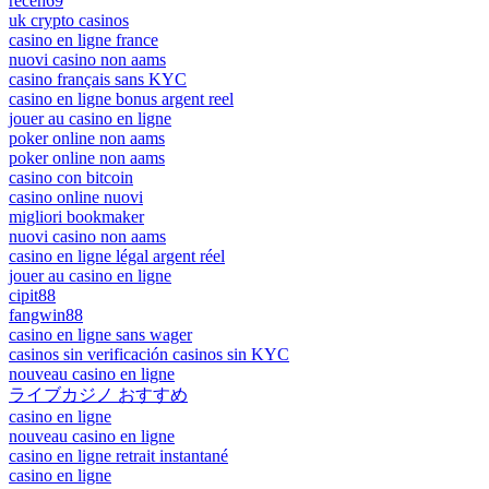
receh69
uk crypto casinos
casino en ligne france
nuovi casino non aams
casino français sans KYC
casino en ligne bonus argent reel
jouer au casino en ligne
poker online non aams
poker online non aams
casino con bitcoin
casino online nuovi
migliori bookmaker
nuovi casino non aams
casino en ligne légal argent réel
jouer au casino en ligne
cipit88
fangwin88
casino en ligne sans wager
casinos sin verificación casinos sin KYC
nouveau casino en ligne
ライブカジノ おすすめ
casino en ligne
nouveau casino en ligne
casino en ligne retrait instantané
casino en ligne