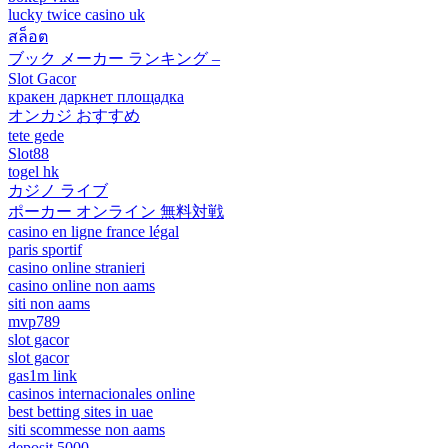
lucky twice casino uk
สล็อต
ブック メーカー ランキング –
Slot Gacor
кракен даркнет площадка
オンカジ おすすめ
tete gede
Slot88
togel hk
カジノ ライブ
ポーカー オンライン 無料対戦
casino en ligne france légal
paris sportif
casino online stranieri
casino online non aams
siti non aams
mvp789
slot gacor
slot gacor
gas1m link
casinos internacionales online
best betting sites in uae
siti scommesse non aams
deposit 5000