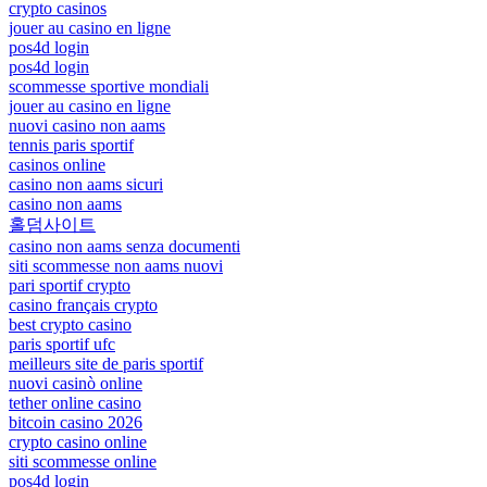
crypto casinos
jouer au casino en ligne
pos4d login
pos4d login
scommesse sportive mondiali
jouer au casino en ligne
nuovi casino non aams
tennis paris sportif
casinos online
casino non aams sicuri
casino non aams
홀덤사이트
casino non aams senza documenti
siti scommesse non aams nuovi
pari sportif crypto
casino français crypto
best crypto casino
paris sportif ufc
meilleurs site de paris sportif
nuovi casinò online
tether online casino
bitcoin casino 2026
crypto casino online
siti scommesse online
pos4d login