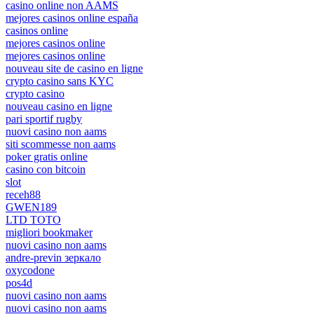
casino online non AAMS
mejores casinos online españa
casinos online
mejores casinos online
mejores casinos online
nouveau site de casino en ligne
crypto casino sans KYC
crypto casino
nouveau casino en ligne
pari sportif rugby
nuovi casino non aams
siti scommesse non aams
poker gratis online
casino con bitcoin
slot
receh88
GWEN189
LTD TOTO
migliori bookmaker
nuovi casino non aams
andre-previn зеркало
oxycodone
pos4d
nuovi casino non aams
nuovi casino non aams