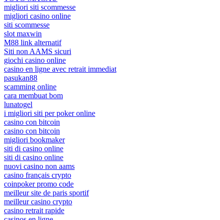
migliori siti scommesse
migliori casino online
siti scommesse
slot maxwin
M88 link alternatif
Siti non AAMS sicuri
giochi casino online
casino en ligne avec retrait immediat
pasukan88
scamming online
cara membuat bom
lunatogel
i migliori siti per poker online
casino con bitcoin
casino con bitcoin
migliori bookmaker
siti di casino online
siti di casino online
nuovi casino non aams
casino français crypto
coinpoker promo code
meilleur site de paris sportif
meilleur casino crypto
casino retrait rapide
casinos en ligne