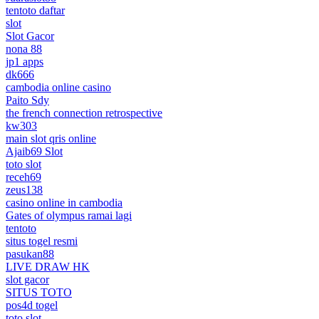
tentoto daftar
slot
Slot Gacor
nona 88
jp1 apps
dk666
cambodia online casino
Paito Sdy
the french connection retrospective
kw303
main slot qris online
Ajaib69 Slot
toto slot
receh69
zeus138
casino online in cambodia
Gates of olympus ramai lagi
tentoto
situs togel resmi
pasukan88
LIVE DRAW HK
slot gacor
SITUS TOTO
pos4d togel
toto slot