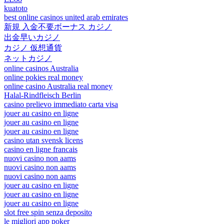
kuatoto
best online casinos united arab emirates
新規 入金不要ボーナス カジノ
出金早いカジノ
カジノ 仮想通貨
ネットカジノ
online casinos Australia
online pokies real money
online casino Australia real money
Halal-Rindfleisch Berlin
casino prelievo immediato carta visa
jouer au casino en ligne
jouer au casino en ligne
jouer au casino en ligne
casino utan svensk licens
casino en ligne francais
nuovi casino non aams
nuovi casino non aams
nuovi casino non aams
jouer au casino en ligne
jouer au casino en ligne
jouer au casino en ligne
slot free spin senza deposito
le migliori app poker