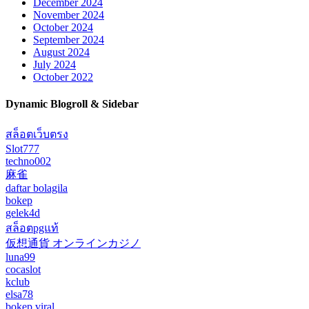
December 2024
November 2024
October 2024
September 2024
August 2024
July 2024
October 2022
Dynamic Blogroll & Sidebar
สล็อตเว็บตรง
Slot777
techno002
麻雀
daftar bolagila
bokep
gelek4d
สล็อตpgแท้
仮想通貨 オンラインカジノ
luna99
cocaslot
kclub
elsa78
bokep viral