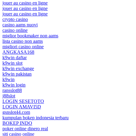
jouer au casino en ligne
jouer au casino en ligne
jouer au casino en ligne
crypto casino
casino aams nuovi
casino online
miglior bookmaker non aams
lista casino non aams
migliori casino online
ANGKASA168
k9win daftar
k9win slot
k9win exchange
k9win pakistan
k9win
k9win login
ransslot88
j88slot
LOGIN SESETOTO
LOGIN AMAVI5D
gsnslot44.com
kumpulan bokep indonesia terbaru
BOKEP INDO
poker online dinero real
siti casino online