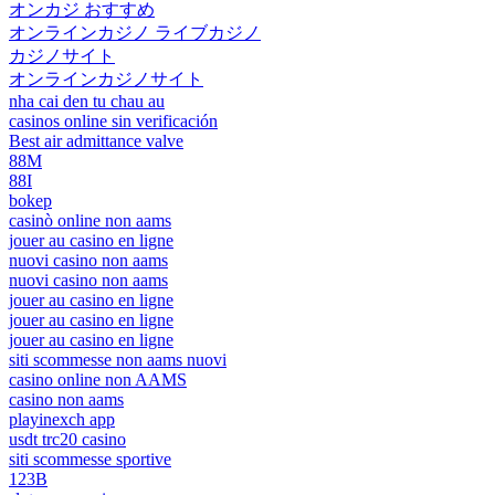
オンカジ おすすめ
オンラインカジノ ライブカジノ
カジノサイト
オンラインカジノサイト
nha cai den tu chau au
casinos online sin verificación
Best air admittance valve
88M
88I
bokep
casinò online non aams
jouer au casino en ligne
nuovi casino non aams
nuovi casino non aams
jouer au casino en ligne
jouer au casino en ligne
jouer au casino en ligne
siti scommesse non aams nuovi
casino online non AAMS
casino non aams
playinexch app
usdt trc20 casino
siti scommesse sportive
123B