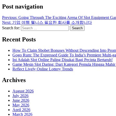
Post navigation
Previous:
Going Through The Exciting Arena Of Slot Equipment Ga
Next:
기업 여행 웰니스 필요한 회사를 소개합니다
Search for:
Recent Posts
How To Claim Sbobet Bonuses Without Descending Into Prom
Gogo Rum: The Expressed Guide To India’s Premiere Multi-g
Ini Adalah Slot Online Paling Disukai Bagi Pecinta Bertaruh!
Game Mesin Slot Daring: Dari Kategori Pemula Hingga Mahir
Reflect Lively Online Lottery Trends
Archives
August 2026
July 2026
June 2026
May 2026
April 2026
March 2026