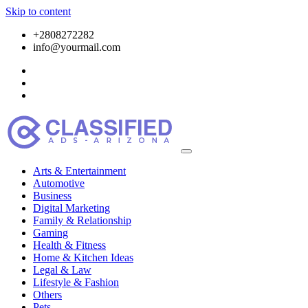
Skip to content
+2808272282
info@yourmail.com
Arts & Entertainment
Automotive
Business
Digital Marketing
Family & Relationship
Gaming
Health & Fitness
Home & Kitchen Ideas
Legal & Law
Lifestyle & Fashion
Others
Pets