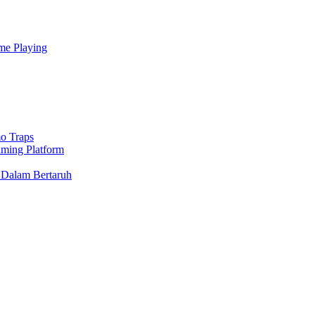
me Playing
o Traps
aming Platform
 Dalam Bertaruh