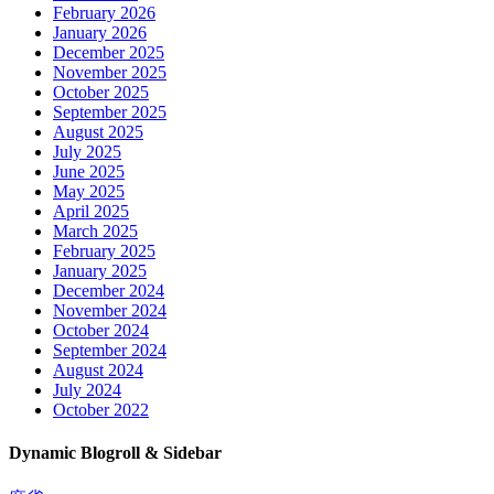
February 2026
January 2026
December 2025
November 2025
October 2025
September 2025
August 2025
July 2025
June 2025
May 2025
April 2025
March 2025
February 2025
January 2025
December 2024
November 2024
October 2024
September 2024
August 2024
July 2024
October 2022
Dynamic Blogroll & Sidebar