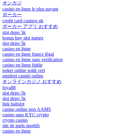
オンカジ
casino en ligne le plus payant
ポーカー
credit card casinos uk
ポーカー アプリ おすすめ
slot depo 5k
bonus buy slot games
slot depo 5k
casino en ligne
casino en ligne france légal
casino en ligne sans verification
casino en ligne fiable
poker online soldi veri
migliori casinò online
オンラインカジノ おすすめ
foya88
slot depo 5k
slot depo 5k
link balislot
casino online non AAMS
casino sans KYC crypto
crypto casino
site de paris sportifs
casino en ligne