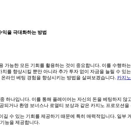
수익을 극대화하는 방법
용 가능한 모든 기회를 활용하는 것이 중요합니다. 이를 수행하는
치를 향상시킬 뿐만 아니라 추가 투자 없이 자금을 늘릴 수 있는
 온라인 베팅 경험을 향상시키는 방법을 살펴보겠습니다.
카지노
중 하나입니다. 이를 통해 플레이어는 자신의 돈을 베팅하지 않고
 제공되거나 환영 보너스나 로열티 보상과 같은 카지노 프로모션을 
길 수 있는 기회를 제공하기 때문에 특히 매력적입니다. 일부 게
 기능을 제공합니다.