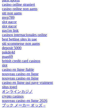
paris sportif
casino online stranieri
casino online non aams
siti non aams
mvp789
slot gacor
slot gacor
gas1m link
casinos internacionales online
best betting sites in uae
siti scommesse non aams
deposit 5000
pakde4d
puas69
british credit card casinos
slot
casino en ligne fiable
nouveau casino en ligne
nouveau casino en ligne
casino en ligne qui paye vraiment
situs togel
オンラインカジノ
crypto casinos
nouveau casino en ligne 2026
ブック メーカー オッズ –