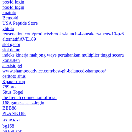
pos4d login
pos4d login
kuatoto
Bemo4d
USA Peptide Store
ybtoto
reusenation.com/products/brooks-launch-4-sneakers-mens-10-p-6
alternatif AVE189
slot gacor
slot demo
indeks kinerja mahjong ways pertahankan multiplier tinggi secara
konsisten
alexistogel
www.shampooadvice.com/best-ph-balanced-shampoos/
ceritoto situs
Кракен тор
789pro
Situs Togel
the french connection official
168 games asia --login
BEB88
PLANET88
แทงบอล
bg168
bg168 apk