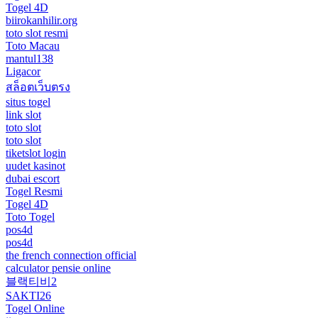
Togel 4D
biirokanhilir.org
toto slot resmi
Toto Macau
mantul138
Ligacor
สล็อตเว็บตรง
situs togel
link slot
toto slot
toto slot
tiketslot login
uudet kasinot
dubai escort
Togel Resmi
Togel 4D
Toto Togel
pos4d
pos4d
the french connection official
calculator pensie online
블랙티비2
SAKTI26
Togel Online