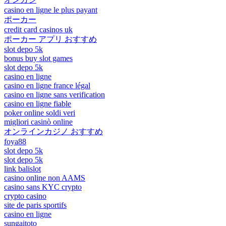
casino en ligne le plus payant
ポーカー
credit card casinos uk
ポーカー アプリ おすすめ
slot depo 5k
bonus buy slot games
slot depo 5k
casino en ligne
casino en ligne france légal
casino en ligne sans verification
casino en ligne fiable
poker online soldi veri
migliori casinò online
オンラインカジノ おすすめ
foya88
slot depo 5k
slot depo 5k
link balislot
casino online non AAMS
casino sans KYC crypto
crypto casino
site de paris sportifs
casino en ligne
sungaitoto