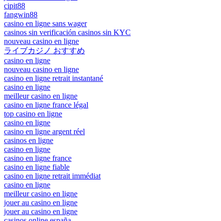
cipit88
fangwin88
casino en ligne sans wager
casinos sin verificación casinos sin KYC
nouveau casino en ligne
ライブカジノ おすすめ
casino en ligne
nouveau casino en ligne
casino en ligne retrait instantané
casino en ligne
meilleur casino en ligne
casino en ligne france légal
top casino en ligne
casino en ligne
casino en ligne argent réel
casinos en ligne
casino en ligne
casino en ligne france
casino en ligne fiable
casino en ligne retrait immédiat
casino en ligne
meilleur casino en ligne
jouer au casino en ligne
jouer au casino en ligne
casinos online españa