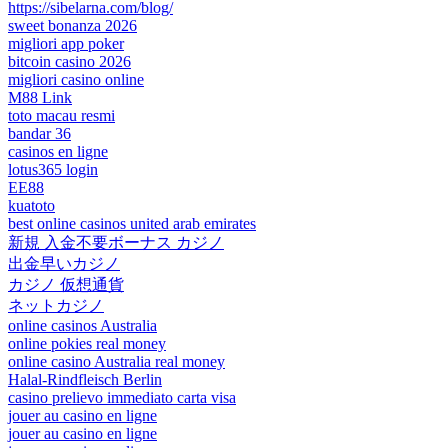
https://sibelarna.com/blog/
sweet bonanza 2026
migliori app poker
bitcoin casino 2026
migliori casino online
M88 Link
toto macau resmi
bandar 36
casinos en ligne
lotus365 login
EE88
kuatoto
best online casinos united arab emirates
新規 入金不要ボーナス カジノ
出金早いカジノ
カジノ 仮想通貨
ネットカジノ
online casinos Australia
online pokies real money
online casino Australia real money
Halal-Rindfleisch Berlin
casino prelievo immediato carta visa
jouer au casino en ligne
jouer au casino en ligne