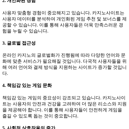
2. 개인화된 경험
사용자 맞춤형 경험이 중요해지고 있습니다. 카지노사이트는
사용자 데이터를 분석하여 개인화된 게임 추천 및 보너스를 제
공할 수 있습니다. 이를 통해 사용자들은 더욱 만족스러운 경
험을 누릴 수 있습니다.
3. 글로벌 접근성
온라인 카지노의 글로벌화가 진행됨에 따라 다양한 언어와 문
화에 맞춘 서비스가 필요해질 것입니다. 다국적 사용자들을 위
해 여러 언어와 결제 방식을 지원하는 사이트가 증가할 것입니
다.
4. 책임감 있는 게임 문화
책임감 있는 게임의 중요성이 강조되고 있습니다. 카지노사이
트는 사용자의 안전과 건강을 고려하여 더 많은 리소스와 지원
을 제공해야 합니다. 이를 통해 사용자들이 안전하게 게임을
즐길 수 있도록 돕는 것이 중요합니다.
5. 사회적 상호작용의 증가