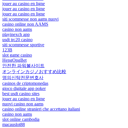
jouer au casino en ligne
jouer au casino en ligne
jouer au casino en ligne
siti scommesse non aams nuovi
casino online non AAMS
casino non aams
playinexch app
usdt trc20 casino
siti scommesse sportive
123B
slot game casino
HengOngBet
안전한 파워볼사이트
オンラインカジノおすすめ比較
명의신탁전문변호사
casinos de criptomonedas
gioco digitale app poker
best usdt casino sites
jouer au casino en ligne
nuovi casino non aams
casino online stranieri che accettano italiani
casino non aams
slot online cambodia
macauslot88