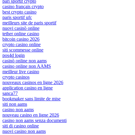
pari sportif crypto
casino français crypto
best crypto casino
paris sportif ufc
meilleurs site de paris sportif
nuovi casinò online
tether online casino
bitcoin casino 2026
crypto casino online
siti scommesse online
pos4d login
casinò online non aams
casino online non AAMS
meilleur live casino
crypto casinos
nouveaux casinos en ligne 2026
application casino en ligne
sanca77
bookmaker sans limite de mise
siti non aams
casino non aams
nouveau casino en ligne 2026
casino non aams senza documenti
siti di casino online
nuovi casino non aams