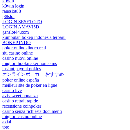
k9win
k9win login
ransslot88
j88slot
LOGIN SESETOTO
LOGIN AMAVI5D
gsnslot44.com
kumpulan bokep indonesia terbaru
BOKEP INDO
poker online dinero real
siti casino online
casino nuovi online
migliori bookmaker non aams
instant payout pokies
オンラインポーカー おすすめ
poker online españa
meilleur site de poker en ligne
casino live
avis sweet bonanza
casino retrait rapide
recensione coinpoker
casino senza richiesta documenti
migliori casino online
axial
toto