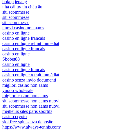
bokep jepang
nhà cái uy tín châu âu
siti scommesse
siti scommesse
siti scommesse
nuovi casino non aams
casino en ligne
casino en ligne francais
casino en ligne retrait immédiat
casino en ligne francais
casino en ligne
Sbobet88
casino en ligne
casino en ligne francais
casino en ligne retrait immédiat
casino senza invio documenti
migliori casino non aams
yupoo wholesale
migliori casino non aams
siti scommesse non aams nuovi
siti scommesse non aams nuovi
meilleurs sites paris sportifs
casino crypto
slot free spin senza deposito
https://www.always-tennis.com/