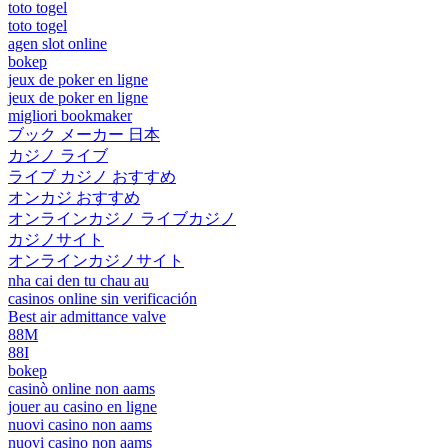
toto togel
toto togel
agen slot online
bokep
jeux de poker en ligne
jeux de poker en ligne
migliori bookmaker
ブック メーカー 日本
カジノ ライブ
ライブ カジノ おすすめ
オンカジ おすすめ
オンラインカジノ ライブカジノ
カジノサイト
オンラインカジノサイト
nha cai den tu chau au
casinos online sin verificación
Best air admittance valve
88M
88I
bokep
casinò online non aams
jouer au casino en ligne
nuovi casino non aams
nuovi casino non aams