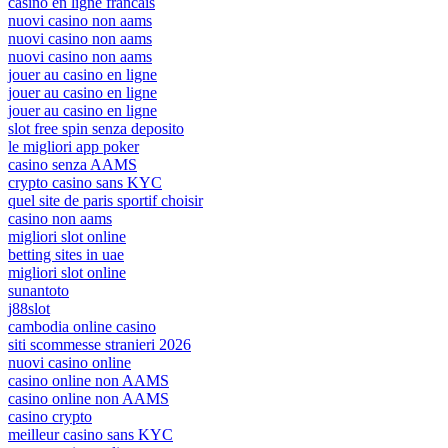
casino en ligne francais
nuovi casino non aams
nuovi casino non aams
nuovi casino non aams
jouer au casino en ligne
jouer au casino en ligne
jouer au casino en ligne
slot free spin senza deposito
le migliori app poker
casino senza AAMS
crypto casino sans KYC
quel site de paris sportif choisir
casino non aams
migliori slot online
betting sites in uae
migliori slot online
sunantoto
j88slot
cambodia online casino
siti scommesse stranieri 2026
nuovi casino online
casino online non AAMS
casino online non AAMS
casino crypto
meilleur casino sans KYC