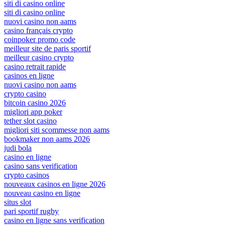
siti di casino online
siti di casino online
nuovi casino non aams
casino français crypto
coinpoker promo code
meilleur site de paris sportif
meilleur casino crypto
casino retrait rapide
casinos en ligne
nuovi casino non aams
crypto casino
bitcoin casino 2026
migliori app poker
tether slot casino
migliori siti scommesse non aams
bookmaker non aams 2026
judi bola
casino en ligne
casino sans verification
crypto casinos
nouveaux casinos en ligne 2026
nouveau casino en ligne
situs slot
pari sportif rugby
casino en ligne sans verification