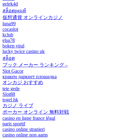
gelek4d
สล็อตpgแท้
仮想通貨 オンラインカジノ
luna99
cocaslot
kclub
elsa78
bokep viral
lucky twice casino uk
สล็อต
ブック メーカー ランキング –
Slot Gacor
кракен даркнет площадка
オンカジ おすすめ
tete gede
Slot88
togel hk
カジノ ライブ
ポーカー オンライン 無料対戦
casino en ligne france légal
paris sportif
casino online stranieri
casino online non aams