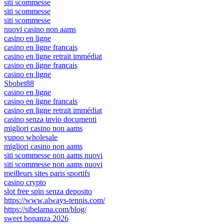
siti scommesse
siti scommesse
siti scommesse
nuovi casino non aams
casino en ligne
casino en ligne francais
casino en ligne retrait immédiat
casino en ligne francais
casino en ligne
Sbobet88
casino en ligne
casino en ligne francais
casino en ligne retrait immédiat
casino senza invio documenti
migliori casino non aams
yupoo wholesale
migliori casino non aams
siti scommesse non aams nuovi
siti scommesse non aams nuovi
meilleurs sites paris sportifs
casino crypto
slot free spin senza deposito
https://www.always-tennis.com/
https://sibelarna.com/blog/
sweet bonanza 2026