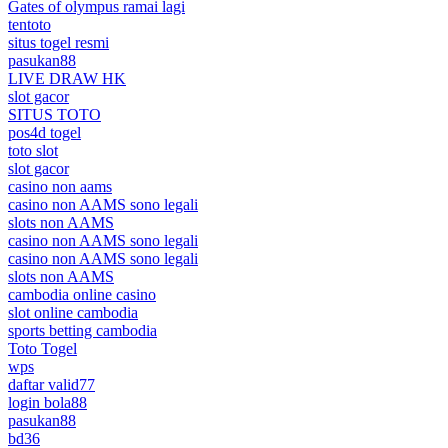
Gates of olympus ramai lagi
tentoto
situs togel resmi
pasukan88
LIVE DRAW HK
slot gacor
SITUS TOTO
pos4d togel
toto slot
slot gacor
casino non aams
casino non AAMS sono legali
slots non AAMS
casino non AAMS sono legali
casino non AAMS sono legali
slots non AAMS
cambodia online casino
slot online cambodia
sports betting cambodia
Toto Togel
wps
daftar valid77
login bola88
pasukan88
bd36