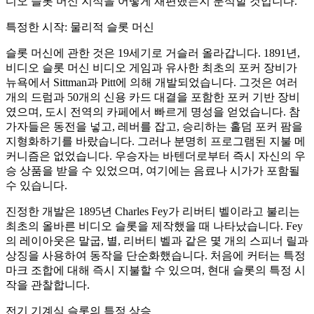
디오 슬롯 머신 지식을 어떻게 재편했는지 분석할 것입니다.
특정한 시작: 물리적 슬롯 머신
슬롯 머신에 관한 것은 19세기로 거슬러 올라갑니다. 1891년,
비디오 슬롯 머신 비디오 게임과 유사한 최초의 포커 장비가
뉴욕에서 Sittman과 Pitt에 의해 개발되었습니다. 그것은 여러
개의 드럼과 50개의 신용 카드 대결을 포함한 포커 기반 장비
였으며, 도시 전역의 카페에서 빠르게 명성을 얻었습니다. 참
가자들은 동전을 넣고, 레버를 잡고, 승리하는 홀덤 포커 팜을
지형화하기를 바랐습니다. 그러나 분명히 프로그램된 지불 메
커니즘은 없었습니다. 우승자는 바텐더로부터 즉시 자신의 우
승 상품을 받을 수 있었으며, 여기에는 음료나 시가가 포함될
수 있습니다.
진정한 개발은 1895년 Charles Fey가 리버티 벨이라고 불리는
최초의 올바른 비디오 슬롯을 제작했을 때 나타났습니다. Fey
의 레이아웃은 말굽, 별, 리버티 벨과 같은 몇 개의 스피너 릴과
상징을 사용하여 동작을 단순화했습니다. 처음에 커터는 특정
마크 조합에 대해 즉시 지불할 수 있으며, 현대 슬롯의 특정 시
작을 관찰합니다.
전기 기계식 슬롯의 특정 상승