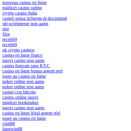
nouveau casino en ligne
migliori casino online
crypto casino Italia
casinò senza richiesta di documenti
siti scommesse non aams
slot
Slot
receh69
receh69
uk crypto casinos
casino en ligne france
nuovi casino non aams
casino français sans KYC
casino en ligne bonus argent reel
jouer au casino en ligne
poker online non aams
poker online non aams
casino con bitcoin
casino online nuovi
migliori bookmaker
nuovi casino non aams
casino en ligne légal argent réel
jouer au casino en ligne
cipit88
fangwin88