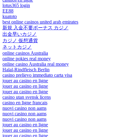
lotus365 login
EE88
kuatoto
best online casinos united arab emirates
新規 入金不要ボーナス カジノ
出金早いカジノ
カジノ 仮想通貨
ネットカジノ
online casinos Australia
online pokies real money
online casino Australia real money
Halal-Rindfleisch Berlin
casino prelievo immediato carta visa
jouer au casino en ligne
jouer au casino en ligne
jouer au casino en ligne
casino utan svensk licens
casino en ligne francais
nuovi casino non aams
nuovi casino non aams
nuovi casino non aams
jouer au casino en ligne
jouer au casino en ligne
jouer au casino en ligne