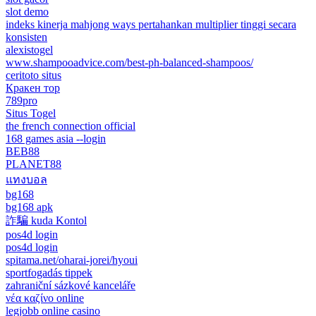
slot demo
indeks kinerja mahjong ways pertahankan multiplier tinggi secara
konsisten
alexistogel
www.shampooadvice.com/best-ph-balanced-shampoos/
ceritoto situs
Кракен тор
789pro
Situs Togel
the french connection official
168 games asia --login
BEB88
PLANET88
แทงบอล
bg168
bg168 apk
詐騙 kuda Kontol
pos4d login
pos4d login
spitama.net/oharai-jorei/hyoui
sportfogadás tippek
zahraniční sázkové kanceláře
νέα καζίνο online
legjobb online casino