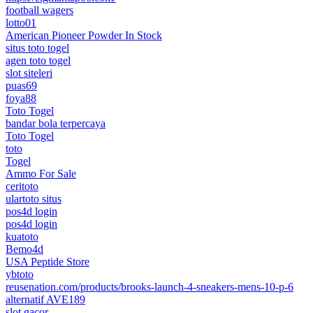
football wagers
lotto01
American Pioneer Powder In Stock
situs toto togel
agen toto togel
slot siteleri
puas69
foya88
Toto Togel
bandar bola terpercaya
Toto Togel
toto
Togel
Ammo For Sale
ceritoto
ulartoto situs
pos4d login
pos4d login
kuatoto
Bemo4d
USA Peptide Store
ybtoto
reusenation.com/products/brooks-launch-4-sneakers-mens-10-p-6
alternatif AVE189
slot gacor