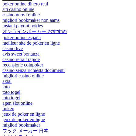
poker online dinero real
siti casino online
casino nuovi online
migliori bookmaker non aams
instant payout pokies
オンラインポーカー おすすめ
poker online españa
meilleur site de poker en ligne
casino live
avis sweet bonanza
casino retrait rapide
recensione coinpoker
casino senza richiesta documenti
migliori casino online
axial
toto
toto togel
toto togel
agen slot online
bokep
jeux de poker en ligne
jeux de poker en ligne
migliori bookmaker
ブック メーカー 日本