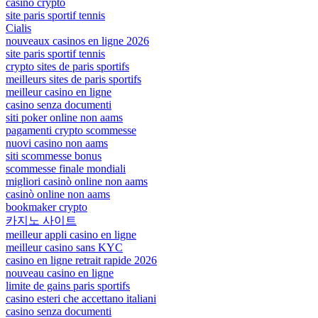
casino crypto
site paris sportif tennis
Cialis
nouveaux casinos en ligne 2026
site paris sportif tennis
crypto sites de paris sportifs
meilleurs sites de paris sportifs
meilleur casino en ligne
casino senza documenti
siti poker online non aams
pagamenti crypto scommesse
nuovi casino non aams
siti scommesse bonus
scommesse finale mondiali
migliori casinò online non aams
casinò online non aams
bookmaker crypto
카지노 사이트
meilleur appli casino en ligne
meilleur casino sans KYC
casino en ligne retrait rapide 2026
nouveau casino en ligne
limite de gains paris sportifs
casino esteri che accettano italiani
casino senza documenti