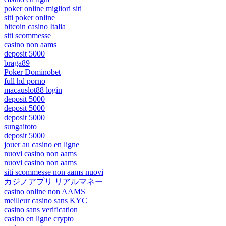
poker online migliori siti
siti poker online
bitcoin casino Italia
siti scommesse
casino non aams
deposit 5000
braga89
Poker Dominobet
full hd porno
macauslot88 login
deposit 5000
deposit 5000
deposit 5000
sungaitoto
deposit 5000
jouer au casino en ligne
nuovi casino non aams
nuovi casino non aams
siti scommesse non aams nuovi
カジノアプリ リアルマネー
casino online non AAMS
meilleur casino sans KYC
casino sans verification
casino en ligne crypto