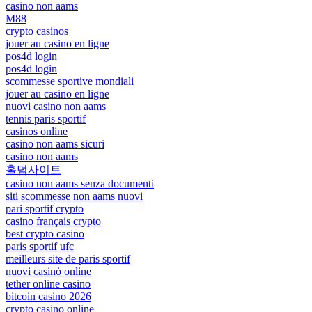
casino non aams
M88
crypto casinos
jouer au casino en ligne
pos4d login
pos4d login
scommesse sportive mondiali
jouer au casino en ligne
nuovi casino non aams
tennis paris sportif
casinos online
casino non aams sicuri
casino non aams
홀덤사이트
casino non aams senza documenti
siti scommesse non aams nuovi
pari sportif crypto
casino français crypto
best crypto casino
paris sportif ufc
meilleurs site de paris sportif
nuovi casinò online
tether online casino
bitcoin casino 2026
crypto casino online