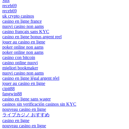
Slot
receh69
receh69
uk crypto casinos
casino en ligne france
nuovi casino non aams
casino français sans KYC
casino en ligne bonus argent reel
jouer au casino en ligne
poker online non aams
poker online non aams
casino con bitcoin
casino online nuovi
migliori bookmaker
nuovi casino non aams
casino en ligne légal argent réel
jouer au casino en ligne
cipit88
fangwin88
casino en ligne sans wager
casinos sin verificación casinos sin KYC
nouveau casino en ligne
ライブカジノ おすすめ
casino en ligne
nouveau casino en ligne