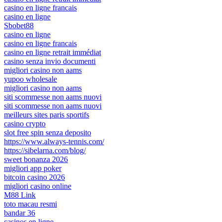
casino en ligne francais
casino en ligne
Sbobet88
casino en ligne
casino en ligne francais
casino en ligne retrait immédiat
casino senza invio documenti
migliori casino non aams
yupoo wholesale
migliori casino non aams
siti scommesse non aams nuovi
siti scommesse non aams nuovi
meilleurs sites paris sportifs
casino crypto
slot free spin senza deposito
https://www.always-tennis.com/
https://sibelarna.com/blog/
sweet bonanza 2026
migliori app poker
bitcoin casino 2026
migliori casino online
M88 Link
toto macau resmi
bandar 36
casinos en ligne