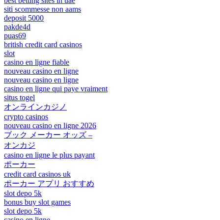
best betting sites in uae
siti scommesse non aams
deposit 5000
pakde4d
puas69
british credit card casinos
slot
casino en ligne fiable
nouveau casino en ligne
nouveau casino en ligne
casino en ligne qui paye vraiment
situs togel
オンラインカジノ
crypto casinos
nouveau casino en ligne 2026
ブック メーカー オッズ –
オンカジ
casino en ligne le plus payant
ポーカー
credit card casinos uk
ポーカー アプリ おすすめ
slot depo 5k
bonus buy slot games
slot depo 5k
casino en ligne