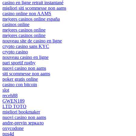
casino en ligne retrait instantané
migliori siti scommesse non aams
casino online non AAMS
mejores casinos online españa
casinos online
mejores casinos online
mejores casinos online
nouveau site de casino en ligne
crypto casino sans KYC
crypto casino
nouveau casino en ligne
pari sportif rugby
nuovi casino non aams
siti scommesse non aams
poker gratis online
casino con bitcoin
slot
receh88
GWEN189
LTD TOTO
migliori bookmaker
nuovi casino non aams
andre-previn зеркало
oxycodone
pos4d