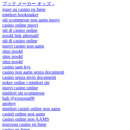
ブック メーカー オッズ –
jouer au casino en ligne
migliori bookmaker
siti scommesse non aams nuovi
casino online nuovi
siti di casino online
pos4d link alternatif
siti di casino online
nuovi casino non aams
situs pos4d
situs pos4d
situs pos4d
casino sans kyc
casino non aams senza documenti
casino senza invio documenti
poker online i migliori siti
nuovi casino online
migliori siti scommesse
hub @exssosia00
anoboy
migliori casinò online non aams
casinò online non aams
casino online non AAMS
nouveau casino en ligne
casino en ligne