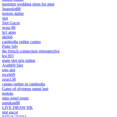
tungsten wedding rings for men
Juaraslot88
tentoto daftar
slot
Slot Gacor
nona 88
jp1 apps
dk666
cambodia online casino
Paito Sdy
the french connection retrospective
kw303
main slot qris online
Ajaib69 Slot
toto slot
receh69
zeus138
casino online in cambodia
Gates of olympus ramai lagi
tentoto
situs togel resmi
pasukan88
LIVE DRAW HK
slot gacor
SITUS TOTO