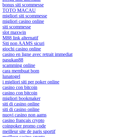
bonus siti scommesse
TOTO MACAU
migliori siti scommesse
migliori casino online
siti scommesse
slot maxwin
M88 link alternatif
Siti non AAMS sicuri
giochi casino online
casino en ligne avec retrait immediat
pasukan88
scamming online
cara membuat bom
lunatogel
i migliori siti per poker online
casino con bitcoin
casino con bitcoin
migliori bookmaker
siti di casino online
siti di casino online
nuovi casino non aams
casino français crypto
coinpoker promo code
meilleur site de paris sportif
meilleur casino crypto