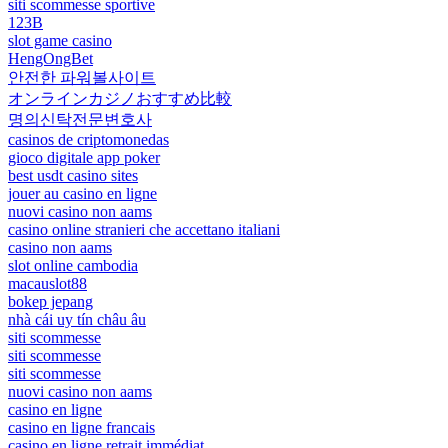
siti scommesse sportive
123B
slot game casino
HengOngBet
안전한 파워볼사이트
オンラインカジノおすすめ比較
명의신탁전문변호사
casinos de criptomonedas
gioco digitale app poker
best usdt casino sites
jouer au casino en ligne
nuovi casino non aams
casino online stranieri che accettano italiani
casino non aams
slot online cambodia
macauslot88
bokep jepang
nhà cái uy tín châu âu
siti scommesse
siti scommesse
siti scommesse
nuovi casino non aams
casino en ligne
casino en ligne francais
casino en ligne retrait immédiat