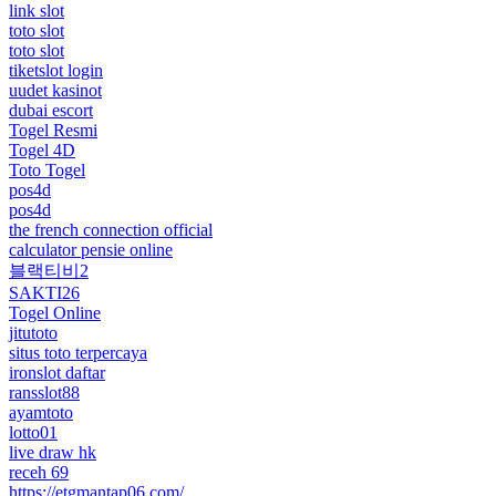
link slot
toto slot
toto slot
tiketslot login
uudet kasinot
dubai escort
Togel Resmi
Togel 4D
Toto Togel
pos4d
pos4d
the french connection official
calculator pensie online
블랙티비2
SAKTI26
Togel Online
jitutoto
situs toto terpercaya
ironslot daftar
ransslot88
ayamtoto
lotto01
live draw hk
receh 69
https://etgmantap06.com/