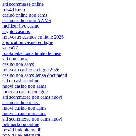
siti scommesse online
pos4d login
casinò online non aams
casino online non AAMS
meilleur live casino
crypto casinos
nouveaux casinos en ligne 2026
application casino en ligne
sanca77
bookmaker sans limite de mise
siti non aams
casino non aams
nouveau casino en ligne 2026
casino non aams senza documenti
siti di casino online
nuovi casino non aams
jouer au casino en ligne
siti scommesse non aams nuovi
casino online nuovi
nuovi casino non aams
nuovi casino non aams
siti scommesse non aams nuovi
beli narkoba online
pos4d link alternatif
pos4d link alternatif