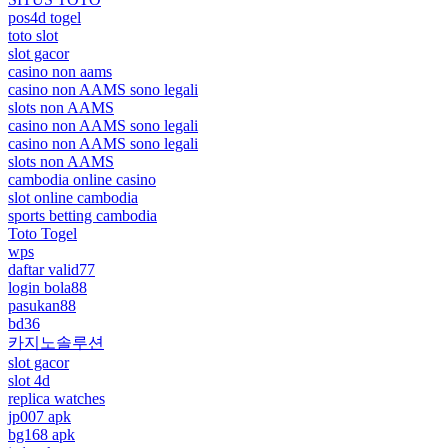
pos4d togel
toto slot
slot gacor
casino non aams
casino non AAMS sono legali
slots non AAMS
casino non AAMS sono legali
casino non AAMS sono legali
slots non AAMS
cambodia online casino
slot online cambodia
sports betting cambodia
Toto Togel
wps
daftar valid77
login bola88
pasukan88
bd36
카지노솔루션
slot gacor
slot 4d
replica watches
jp007 apk
bg168 apk