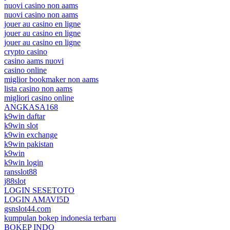
nuovi casino non aams
nuovi casino non aams
jouer au casino en ligne
jouer au casino en ligne
jouer au casino en ligne
crypto casino
casino aams nuovi
casino online
miglior bookmaker non aams
lista casino non aams
migliori casino online
ANGKASA168
k9win daftar
k9win slot
k9win exchange
k9win pakistan
k9win
k9win login
ransslot88
j88slot
LOGIN SESETOTO
LOGIN AMAVI5D
gsnslot44.com
kumpulan bokep indonesia terbaru
BOKEP INDO