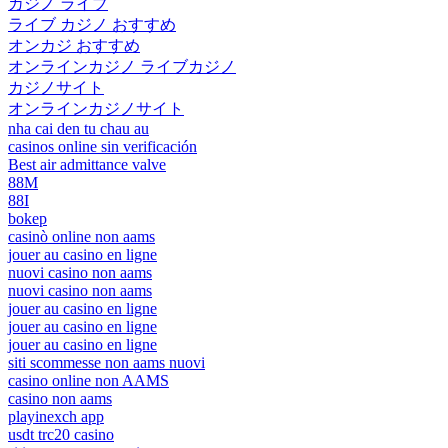
カジノ ライブ
ライブ カジノ おすすめ
オンカジ おすすめ
オンラインカジノ ライブカジノ
カジノサイト
オンラインカジノサイト
nha cai den tu chau au
casinos online sin verificación
Best air admittance valve
88M
88I
bokep
casinò online non aams
jouer au casino en ligne
nuovi casino non aams
nuovi casino non aams
jouer au casino en ligne
jouer au casino en ligne
jouer au casino en ligne
siti scommesse non aams nuovi
casino online non AAMS
casino non aams
playinexch app
usdt trc20 casino