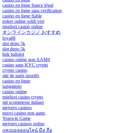
casino en ligne france légal
casino en ligne sans verification
casino en ligne fiable
poker online soldi veri
migliori casinò online
オンラインカジノ おすすめ
foya88
slot depo 5k
slot depo 5k
link balislot
casino online non AAMS
casino sans KYC crypto
crypto casino
site de paris sportifs
casino en ligne
sungaitoto
casino online
migliori casino crypto
siti scommesse italiani
mejores casinos
nuovi casino non aams
Yearwin Game
mejores casinos online
แทงบอลออนไลน์ มือ ถือ