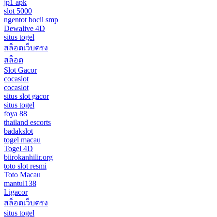
jp1 apk
slot 5000
ngentot bocil smp
Dewalive 4D
situs togel
สล็อตเว็บตรง
สล็อต
Slot Gacor
cocaslot
cocaslot
situs slot gacor
situs togel
foya 88
thailand escorts
badakslot
togel macau
Togel 4D
biirokanhilir.org
toto slot resmi
Toto Macau
mantul138
Ligacor
สล็อตเว็บตรง
situs togel