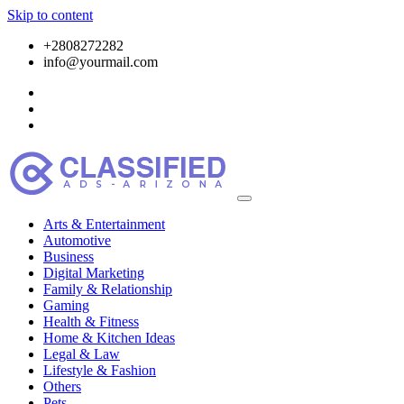
Skip to content
+2808272282
info@yourmail.com
Arts & Entertainment
Automotive
Business
Digital Marketing
Family & Relationship
Gaming
Health & Fitness
Home & Kitchen Ideas
Legal & Law
Lifestyle & Fashion
Others
Pets