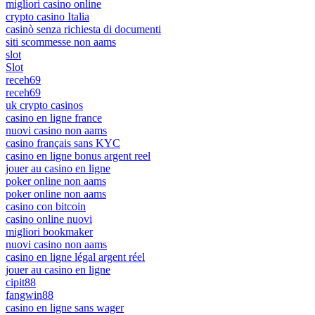
migliori casino online
crypto casino Italia
casinò senza richiesta di documenti
siti scommesse non aams
slot
Slot
receh69
receh69
uk crypto casinos
casino en ligne france
nuovi casino non aams
casino français sans KYC
casino en ligne bonus argent reel
jouer au casino en ligne
poker online non aams
poker online non aams
casino con bitcoin
casino online nuovi
migliori bookmaker
nuovi casino non aams
casino en ligne légal argent réel
jouer au casino en ligne
cipit88
fangwin88
casino en ligne sans wager