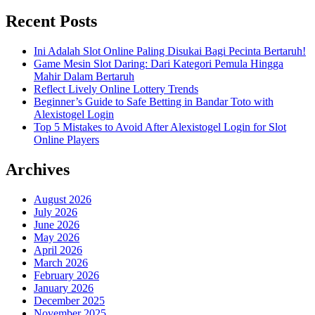
Recent Posts
Ini Adalah Slot Online Paling Disukai Bagi Pecinta Bertaruh!
Game Mesin Slot Daring: Dari Kategori Pemula Hingga
Mahir Dalam Bertaruh
Reflect Lively Online Lottery Trends
Beginner’s Guide to Safe Betting in Bandar Toto with
Alexistogel Login
Top 5 Mistakes to Avoid After Alexistogel Login for Slot
Online Players
Archives
August 2026
July 2026
June 2026
May 2026
April 2026
March 2026
February 2026
January 2026
December 2025
November 2025