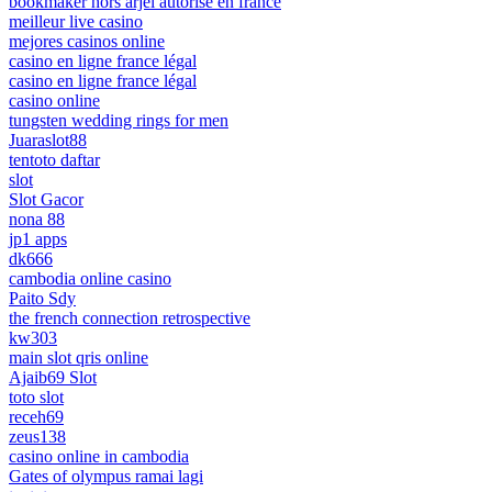
bookmaker hors arjel autorisé en france
meilleur live casino
mejores casinos online
casino en ligne france légal
casino en ligne france légal
casino online
tungsten wedding rings for men
Juaraslot88
tentoto daftar
slot
Slot Gacor
nona 88
jp1 apps
dk666
cambodia online casino
Paito Sdy
the french connection retrospective
kw303
main slot qris online
Ajaib69 Slot
toto slot
receh69
zeus138
casino online in cambodia
Gates of olympus ramai lagi