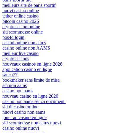
meilleurs site de paris sportif
nuovi casinò online
tether online casino
bitcoin casino 2026
crypto casino online
siti scommesse online
pos4d login
casinò online non aams
casino online non AAMS
meilleur live casino
crypto casinos
nouveaux casinos en ligne 2026
application casino en ligne
sanca77
bookmaker sans limite de mise
siti non aams
casino non aams
nouveau casino en ligne 2026
casino non aams senza documenti
siti di casino online
nuovi casino non aams
jouer au casino en ligne
siti scommesse non aams nuovi
casino online nuovi