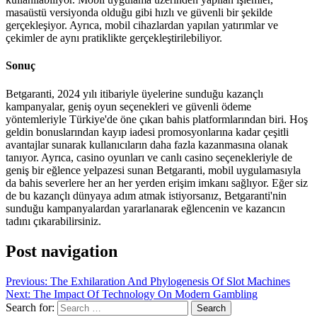
masaüstü versiyonda olduğu gibi hızlı ve güvenli bir şekilde
gerçekleşiyor. Ayrıca, mobil cihazlardan yapılan yatırımlar ve
çekimler de aynı pratiklikte gerçekleştirilebiliyor.
Sonuç
Betgaranti, 2024 yılı itibariyle üyelerine sunduğu kazançlı
kampanyalar, geniş oyun seçenekleri ve güvenli ödeme
yöntemleriyle Türkiye'de öne çıkan bahis platformlarından biri. Hoş
geldin bonuslarından kayıp iadesi promosyonlarına kadar çeşitli
avantajlar sunarak kullanıcıların daha fazla kazanmasına olanak
tanıyor. Ayrıca, casino oyunları ve canlı casino seçenekleriyle de
geniş bir eğlence yelpazesi sunan Betgaranti, mobil uygulamasıyla
da bahis severlere her an her yerden erişim imkanı sağlıyor. Eğer siz
de bu kazançlı dünyaya adım atmak istiyorsanız, Betgaranti'nin
sunduğu kampanyalardan yararlanarak eğlencenin ve kazancın
tadını çıkarabilirsiniz.
Post navigation
Previous:
The Exhilaration And Phylogenesis Of Slot Machines
Next:
The Impact Of Technology On Modern Gambling
Search for: