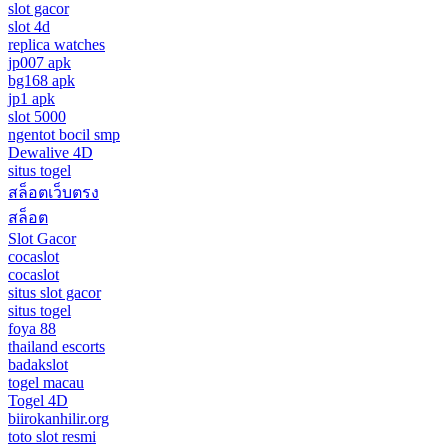
slot gacor
slot 4d
replica watches
jp007 apk
bg168 apk
jp1 apk
slot 5000
ngentot bocil smp
Dewalive 4D
situs togel
สล็อตเว็บตรง
สล็อต
Slot Gacor
cocaslot
cocaslot
situs slot gacor
situs togel
foya 88
thailand escorts
badakslot
togel macau
Togel 4D
biirokanhilir.org
toto slot resmi