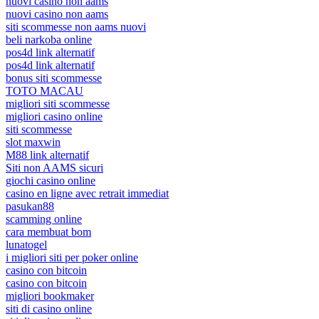
nuovi casino non aams
nuovi casino non aams
siti scommesse non aams nuovi
beli narkoba online
pos4d link alternatif
pos4d link alternatif
bonus siti scommesse
TOTO MACAU
migliori siti scommesse
migliori casino online
siti scommesse
slot maxwin
M88 link alternatif
Siti non AAMS sicuri
giochi casino online
casino en ligne avec retrait immediat
pasukan88
scamming online
cara membuat bom
lunatogel
i migliori siti per poker online
casino con bitcoin
casino con bitcoin
migliori bookmaker
siti di casino online