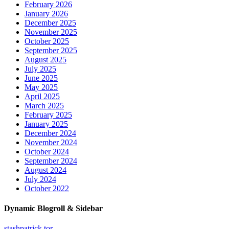
February 2026
January 2026
December 2025
November 2025
October 2025
September 2025
August 2025
July 2025
June 2025
May 2025
April 2025
March 2025
February 2025
January 2025
December 2024
November 2024
October 2024
September 2024
August 2024
July 2024
October 2022
Dynamic Blogroll & Sidebar
stashpatrick tor