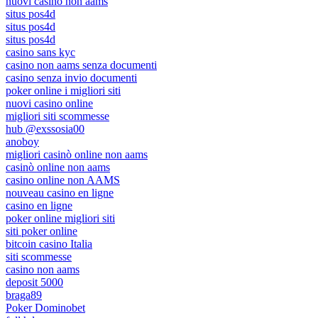
nuovi casino non aams
situs pos4d
situs pos4d
situs pos4d
casino sans kyc
casino non aams senza documenti
casino senza invio documenti
poker online i migliori siti
nuovi casino online
migliori siti scommesse
hub @exssosia00
anoboy
migliori casinò online non aams
casinò online non aams
casino online non AAMS
nouveau casino en ligne
casino en ligne
poker online migliori siti
siti poker online
bitcoin casino Italia
siti scommesse
casino non aams
deposit 5000
braga89
Poker Dominobet