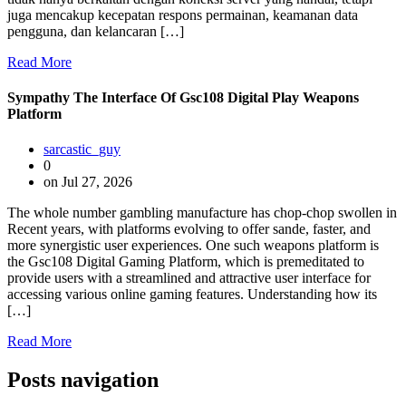
juga mencakup kecepatan respons permainan, keamanan data
pengguna, dan kelancaran […]
Read More
Sympathy The Interface Of Gsc108 Digital Play Weapons
Platform
sarcastic_guy
0
on Jul 27, 2026
The whole number gambling manufacture has chop-chop swollen in
Recent years, with platforms evolving to offer sande, faster, and
more synergistic user experiences. One such weapons platform is
the Gsc108 Digital Gaming Platform, which is premeditated to
provide users with a streamlined and attractive user interface for
accessing various online gaming features. Understanding how its
[…]
Read More
Posts navigation