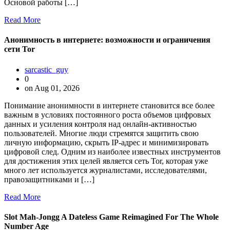
Основой работы […]
Read More
Анонимность в интернете: возможности и ограничения
сети Tor
sarcastic_guy
0
on Aug 01, 2026
Понимание анонимности в интернете становится все более
важным в условиях постоянного роста объемов цифровых
данных и усиления контроля над онлайн-активностью
пользователей. Многие люди стремятся защитить свою
личную информацию, скрыть IP-адрес и минимизировать
цифровой след. Одним из наиболее известных инструментов
для достижения этих целей является сеть Tor, которая уже
много лет используется журналистами, исследователями,
правозащитниками и […]
Read More
Slot Mah-Jongg A Dateless Game Reimagined For The Whole
Number Age