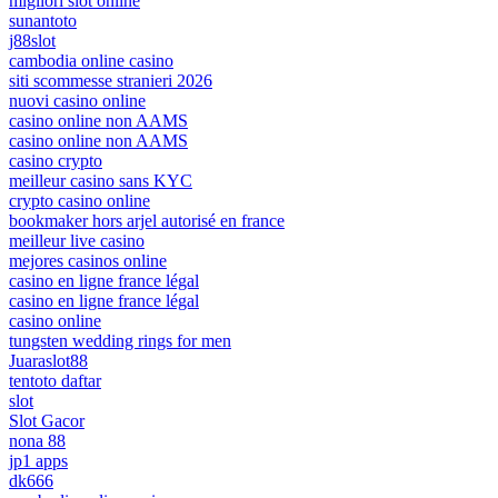
migliori slot online
sunantoto
j88slot
cambodia online casino
siti scommesse stranieri 2026
nuovi casino online
casino online non AAMS
casino online non AAMS
casino crypto
meilleur casino sans KYC
crypto casino online
bookmaker hors arjel autorisé en france
meilleur live casino
mejores casinos online
casino en ligne france légal
casino en ligne france légal
casino online
tungsten wedding rings for men
Juaraslot88
tentoto daftar
slot
Slot Gacor
nona 88
jp1 apps
dk666