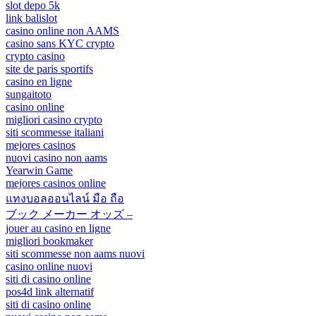
slot depo 5k
link balislot
casino online non AAMS
casino sans KYC crypto
crypto casino
site de paris sportifs
casino en ligne
sungaitoto
casino online
migliori casino crypto
siti scommesse italiani
mejores casinos
nuovi casino non aams
Yearwin Game
mejores casinos online
แทงบอลออนไลน์ มือ ถือ
ブック メーカー オッズ –
jouer au casino en ligne
migliori bookmaker
siti scommesse non aams nuovi
casino online nuovi
siti di casino online
pos4d link alternatif
siti di casino online