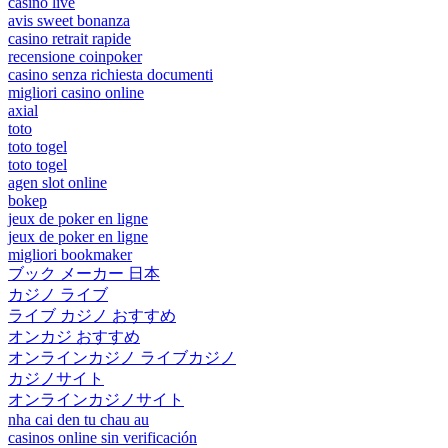
casino live
avis sweet bonanza
casino retrait rapide
recensione coinpoker
casino senza richiesta documenti
migliori casino online
axial
toto
toto togel
toto togel
agen slot online
bokep
jeux de poker en ligne
jeux de poker en ligne
migliori bookmaker
ブック メーカー 日本
カジノ ライブ
ライブ カジノ おすすめ
オンカジ おすすめ
オンラインカジノ ライブカジノ
カジノサイト
オンラインカジノサイト
nha cai den tu chau au
casinos online sin verificación