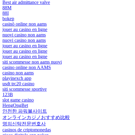
Best air admittance valve
88M
88I
bokep
casinò online non aams
jouer au casino en ligne
nuovi casino non aams
nuovi casino non aams
jouer au casino en ligne
jouer au casino en ligne
jouer au casino en ligne
siti scommesse non aams nuovi
casino online non AAMS
casino non aams
playinexch app
usdt trc20 casino
siti scommesse sportive
123B
slot game casino
HengOngBet
안전한 파워볼사이트
オンラインカジノおすすめ比較
명의신탁전문변호사
casinos de criptomonedas