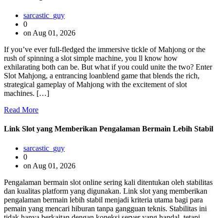
sarcastic_guy
0
on Aug 01, 2026
If you’ve ever full-fledged the immersive tickle of Mahjong or the
rush of spinning a slot simple machine, you ll know how
exhilarating both can be. But what if you could unite the two? Enter
Slot Mahjong, a entrancing loanblend game that blends the rich,
strategical gameplay of Mahjong with the excitement of slot
machines. […]
Read More
Link Slot yang Memberikan Pengalaman Bermain Lebih Stabil
sarcastic_guy
0
on Aug 01, 2026
Pengalaman bermain slot online sering kali ditentukan oleh stabilitas
dan kualitas platform yang digunakan. Link slot yang memberikan
pengalaman bermain lebih stabil menjadi kriteria utama bagi para
pemain yang mencari hiburan tanpa gangguan teknis. Stabilitas ini
tidak hanya berkaitan dengan koneksi server yang handal, tetapi