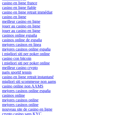
casino en ligne france
casino en ligne fiable
casino en ligne retrait immédiat
casino en ligne
meilleur casino en ligne
jouer au casino en ligne
jouer au casino en ligne
casinos online españa
casinos online de españa
mejores casinos en linea
mejores casinos online españa
i migliori siti per poker online
casino con bitcoin
i migliori siti per poker online
meilleur casino crypto
paris sportif tennis
casino en ligne retrait instantané
migliori siti scommesse non aams
casino online non AAMS
mejores casinos online españa
casinos online
mejores casinos online
mejores casinos online
nouveau site de casino en ligne
crypto casino sans KYC