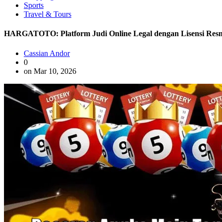
Sports
Travel & Tours
HARGATOTO: Platform Judi Online Legal dengan Lisensi Res
Cassian Andor
0
on Mar 10, 2026