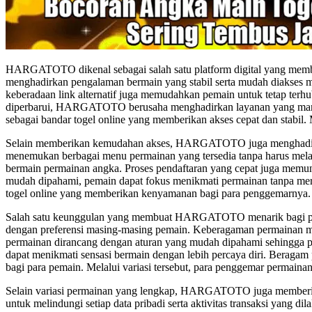
HARGATOTO dikenal sebagai salah satu platform digital yang member
menghadirkan pengalaman bermain yang stabil serta mudah diakses me
keberadaan link alternatif juga memudahkan pemain untuk tetap terh
diperbarui, HARGATOTO berusaha menghadirkan layanan yang mampu m
sebagai bandar togel online yang memberikan akses cepat dan stabil. 
Selain memberikan kemudahan akses, HARGATOTO juga menghadirkan
menemukan berbagai menu permainan yang tersedia tanpa harus melalu
bermain permainan angka. Proses pendaftaran yang cepat juga memun
mudah dipahami, pemain dapat fokus menikmati permainan tanpa m
togel online yang memberikan kenyamanan bagi para penggemarnya. Me
Salah satu keunggulan yang membuat HARGATOTO menarik bagi para p
dengan preferensi masing-masing pemain. Keberagaman permainan me
permainan dirancang dengan aturan yang mudah dipahami sehingga p
dapat menikmati sensasi bermain dengan lebih percaya diri. Berag
bagi para pemain. Melalui variasi tersebut, para penggemar permain
Selain variasi permainan yang lengkap, HARGATOTO juga memberikan
untuk melindungi setiap data pribadi serta aktivitas transaksi yang 