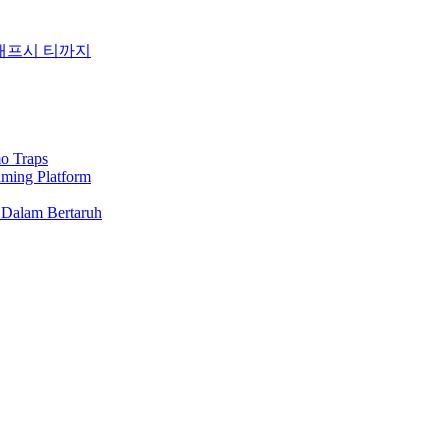
래프시 티까지
o Traps
aming Platform
 Dalam Bertaruh