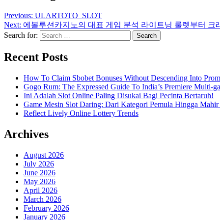
Previous:
ULARTOTO_SLOT
Next:
에볼루션카지노의 대표 게임 분석 라이트닝 룰렛부터 크
Search for:
Recent Posts
How To Claim Sbobet Bonuses Without Descending Into Prom
Gogo Rum: The Expressed Guide To India’s Premiere Multi-g
Ini Adalah Slot Online Paling Disukai Bagi Pecinta Bertaruh!
Game Mesin Slot Daring: Dari Kategori Pemula Hingga Mahir
Reflect Lively Online Lottery Trends
Archives
August 2026
July 2026
June 2026
May 2026
April 2026
March 2026
February 2026
January 2026