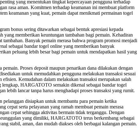
r penting yang menentukan tingkat kepercayaan pengguna terhadap
ngan rasa aman. Komitmen terhadap keamanan ini membuat platform
istem keamanan yang kuat, pemain dapat menikmati permainan togel
am bonus sering ditawarkan sebagai bentuk apresiasi kepada
diah yang memberikan keuntungan tambahan bagi pemain. Kehadiran
at tambahan. Banyak pemain merasa bahwa program promosi menjadi
nal sebagai bandar togel online yang memberikan banyak
erikan peluang lebih besar bagi pemain untuk mendapatkan hasil yang
pemain. Proses deposit maupun penarikan dana dilakukan dengan
n disediakan untuk memudahkan pengguna melakukan transaksi sesuai
an efisien. Kemudahan dalam melakukan transaksi merupakan salah
ng lengkap, HARGATOTO semakin dikenal sebagai bandar togel
an lebih lancar tanpa harus menghadapi proses transaksi yang rumit.
n pelanggan disiapkan untuk membantu para pemain ketika
ang cepat serta pelayanan yang ramah membuat pemain merasa
an cepat sehingga aktivitas bermain tidak terganggu. Dengan
ai keunggulan yang dimiliki, HARGATOTO terus berkembang sebagai
 yang stabil, aman, dan mudah diakses oleh berbagai kalangan pemain.