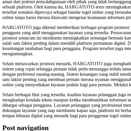
aman dari potensi penyalahgunaan oleh pihak yang tidak bertanggun
sebuah platform. Oleh karena itu, HARGATOTO terus meningkatkan 
tersebut semakin dipercaya sebagai bandar togel online yang berus
online tanpa harus merasa khawatir mengenai keamanan informasi pri
HARGATOTO juga dikenal memberikan berbagai program promosi yang
pengguna yang aktif menggunakan layanan yang tersedia. Penawaran
promosi semacam ini membantu meningkatkan semangat bermain kar
salah satu faktor penting dalam memilih platform permainan digit
keuntungan tambahan bagi para pengguna. Program tersebut juga menj
menguntungkan.
Selain menawarkan promosi menarik, HARGATOTO juga menghadirkan 
sistem yang cepat sehingga pemain tidak perlu menunggu terlalu la
dengan preferensi masing-masing. Sistem keuangan yang stabil memb
satu faktor penting yang membuat pemain merasa nyaman mengguna
online yang menyediakan layanan praktis bagi para pemain. Melalui ke
Selain berbagai fitur yang tersedia, kualitas layanan pelanggan juga 
menghadapi kendala teknis maupun ketika membutuhkan informasi ta
dihargai sebagai pengguna. Layanan pelanggan yang profesional mem
dukungan layanan yang siap membantu kapan saja, platform ini be
tempat hiburan digital yang menarik bagi para penggemar togel onlin
Post navigation