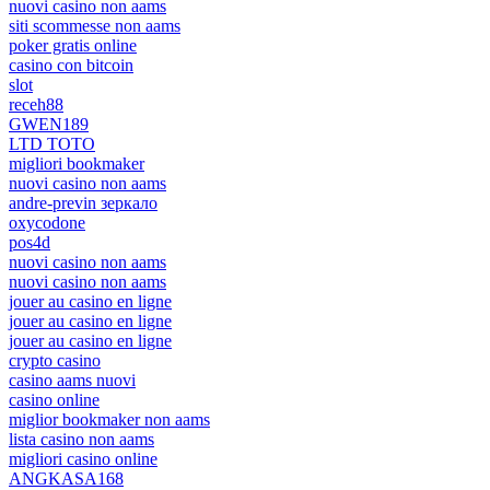
nuovi casino non aams
siti scommesse non aams
poker gratis online
casino con bitcoin
slot
receh88
GWEN189
LTD TOTO
migliori bookmaker
nuovi casino non aams
andre-previn зеркало
oxycodone
pos4d
nuovi casino non aams
nuovi casino non aams
jouer au casino en ligne
jouer au casino en ligne
jouer au casino en ligne
crypto casino
casino aams nuovi
casino online
miglior bookmaker non aams
lista casino non aams
migliori casino online
ANGKASA168