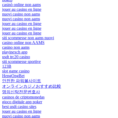
casinò online non aams
jouer au casino en ligne
nuovi casino non aams
nuovi casino non aams
jouer au casino en ligne
jouer au casino en ligne
jouer au casino en ligne
siti scommesse non aams nuovi
casino online non AAMS
casino non aams
playinexch app
usdt trc20 casino
siti scommesse sportive
123B
slot game casino
HengOngBet
안전한 파워볼사이트
オンラインカジノおすすめ比較
명의신탁전문변호사
casinos de criptomonedas
gioco digitale app poker
best usdt casino sites
jouer au casino en ligne
nuovi casino non aams