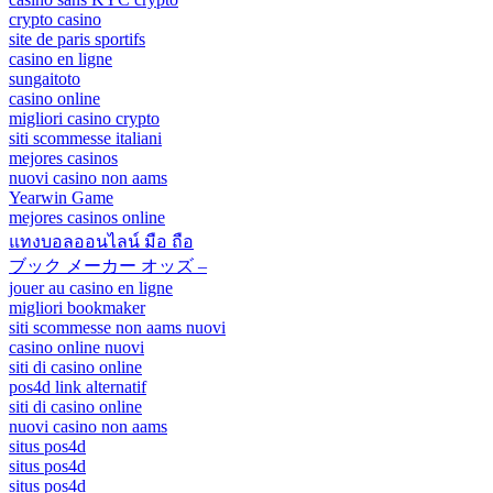
crypto casino
site de paris sportifs
casino en ligne
sungaitoto
casino online
migliori casino crypto
siti scommesse italiani
mejores casinos
nuovi casino non aams
Yearwin Game
mejores casinos online
แทงบอลออนไลน์ มือ ถือ
ブック メーカー オッズ –
jouer au casino en ligne
migliori bookmaker
siti scommesse non aams nuovi
casino online nuovi
siti di casino online
pos4d link alternatif
siti di casino online
nuovi casino non aams
situs pos4d
situs pos4d
situs pos4d