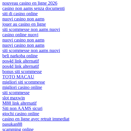
nouveau casino en ligne 2026
casino non aams senza documenti
siti di casino online
nuovi casino non aams
jouer au casino en ligne
siti scommesse non aams nuovi
casino online nuovi
nuovi casino non aams
nuovi casino non aams
siti scommesse non aams nuovi
beli narkoba online
pos4d link alternatif
pos4d link alternatif
bonus siti scommesse
TOTO MACAU
migliori siti scommesse
migliori casino online
siti scommesse
slot maxwin
M88 link alternatif
Siti non AAMS sicuri
giochi casino online
casino en ligne avec retrait immediat
pasukan88
scamming online