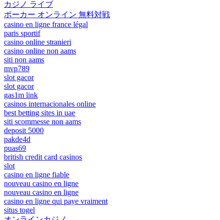
カジノ ライブ
ポーカー オンライン 無料対戦
casino en ligne france légal
paris sportif
casino online stranieri
casino online non aams
siti non aams
mvp789
slot gacor
slot gacor
gas1m link
casinos internacionales online
best betting sites in uae
siti scommesse non aams
deposit 5000
pakde4d
puas69
british credit card casinos
slot
casino en ligne fiable
nouveau casino en ligne
nouveau casino en ligne
casino en ligne qui paye vraiment
situs togel
オンラインカジノ