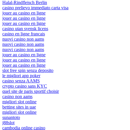
Halal-Rindfleisch Berlin
casino prelievo immediato carta visa
jouer au casino en ligne
jouer au casino en ligne
jouer au casino en ligne
casino utan svensk licens
casino en ligne francais
nuovi casino non aams
nuovi casino non aams
nuovi casino non aams
jouer au casino en ligne
jouer au casino en ligne
jouer au casino en ligne
slot free spin senza deposito
le migliori app poker
casino senza AAMS
crypto casino sans KYC
quel site de paris sportif choisir
casino non aams
migliori slot online
betting sites in uae
migliori slot online
sunantoto
j88slot
cambodia online casino