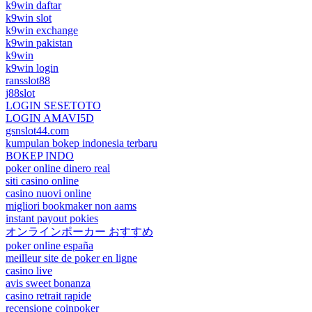
k9win daftar
k9win slot
k9win exchange
k9win pakistan
k9win
k9win login
ransslot88
j88slot
LOGIN SESETOTO
LOGIN AMAVI5D
gsnslot44.com
kumpulan bokep indonesia terbaru
BOKEP INDO
poker online dinero real
siti casino online
casino nuovi online
migliori bookmaker non aams
instant payout pokies
オンラインポーカー おすすめ
poker online españa
meilleur site de poker en ligne
casino live
avis sweet bonanza
casino retrait rapide
recensione coinpoker