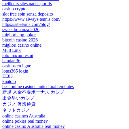
meilleurs sites paris sportifs
casino crypto
slot free spin senza deposito
https://www.always-tennis.com/
https://sibelarna.com/blog/
sweet bonanza 2026
migliori app poker
bitcoin casino 2026
migliori casino online
M88 Link
toto macau resmi
bandar 36
casinos en ligne
lotus365 login
EE88
kuatoto
best online casinos united arab emirates
新規 入金不要ボーナス カジノ
出金早いカジノ
カジノ 仮想通貨
ネットカジノ
online casinos Australia
online pokies real money
online casino Australia real money