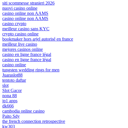
siti scommesse stranieri 2026
nuovi casino online
casino online non AAMS
casino online non AAMS
casino crypto
meilleur casino sans KYC
crypto casino online
bookmaker hors arjel autorisé en france
meilleur live casino
mejores casinos online
casino en ligne france légal
casino en ligne france légal
casino online
tungsten wedding rings for men
Juaraslot88
tentoto daftar
slot
Slot Gacor
nona 88
jp1 apps
dk666
cambodia online casino
Paito Sdy
the french connection retrospective
kw303