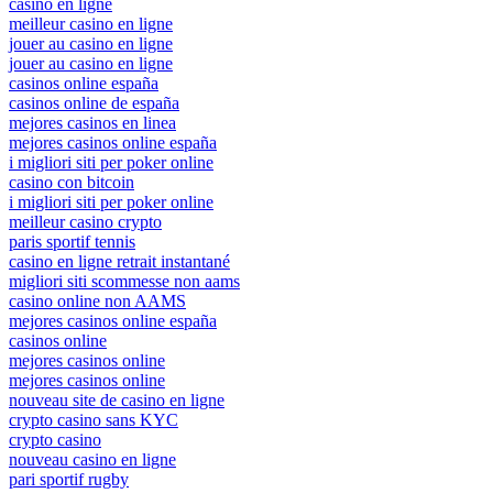
casino en ligne
meilleur casino en ligne
jouer au casino en ligne
jouer au casino en ligne
casinos online españa
casinos online de españa
mejores casinos en linea
mejores casinos online españa
i migliori siti per poker online
casino con bitcoin
i migliori siti per poker online
meilleur casino crypto
paris sportif tennis
casino en ligne retrait instantané
migliori siti scommesse non aams
casino online non AAMS
mejores casinos online españa
casinos online
mejores casinos online
mejores casinos online
nouveau site de casino en ligne
crypto casino sans KYC
crypto casino
nouveau casino en ligne
pari sportif rugby