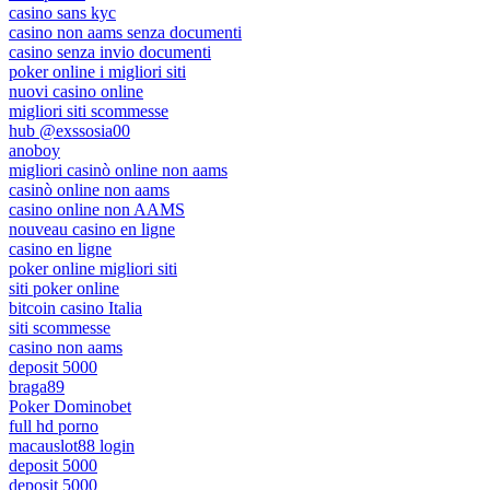
casino sans kyc
casino non aams senza documenti
casino senza invio documenti
poker online i migliori siti
nuovi casino online
migliori siti scommesse
hub @exssosia00
anoboy
migliori casinò online non aams
casinò online non aams
casino online non AAMS
nouveau casino en ligne
casino en ligne
poker online migliori siti
siti poker online
bitcoin casino Italia
siti scommesse
casino non aams
deposit 5000
braga89
Poker Dominobet
full hd porno
macauslot88 login
deposit 5000
deposit 5000