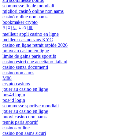
siti scommesse bonus
scommesse finale mondiali
migliori casinò online non aams
casinò online non aams
bookmaker crypto
카지노 사이트
meilleur appli casino en ligne
meilleur casino sans KYC
casino en ligne retrait rapide 2026
nouveau casino en ligne
limite de gains paris sportifs
casino esteri che accettano italiani
casino senza documenti
casino non aams
M88
crypto casinos
jouer au casino en ligne
pos4d login
pos4d login
scommesse sportive mondiali
jouer au casino en ligne
nuovi casino non aams
tennis paris sportif
casinos online
casino non aams sicuri