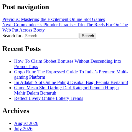
Post navigation
Previous:
Mastering the Excitement Online Slot Games
Next:
Commandeer’s Plunder Paradise: Trip The Reels For On The
Web Put Across Booty
Search for:
Recent Posts
How To Claim Sbobet Bonuses Without Descending Into
Promo Traps
Gogo Rum: The Expressed Guide To India’s Premiere Multi-
gaming Platform
Ini Adalah Slot Online Paling Disukai Bagi Pecinta Bertaruh!
Game Mesin Slot Daring: Dari Kategori Pemula Hingga
Mahir Dalam Bertaruh
Reflect Lively Online Lottery Trends
Archives
August 2026
July 2026