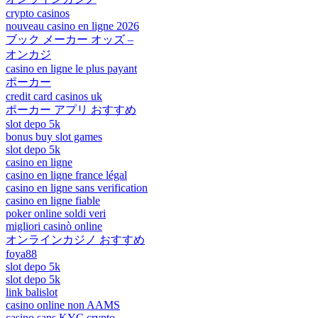
crypto casinos
nouveau casino en ligne 2026
ブック メーカー オッズ –
オンカジ
casino en ligne le plus payant
ポーカー
credit card casinos uk
ポーカー アプリ おすすめ
slot depo 5k
bonus buy slot games
slot depo 5k
casino en ligne
casino en ligne france légal
casino en ligne sans verification
casino en ligne fiable
poker online soldi veri
migliori casinò online
オンラインカジノ おすすめ
foya88
slot depo 5k
slot depo 5k
link balislot
casino online non AAMS
casino sans KYC crypto