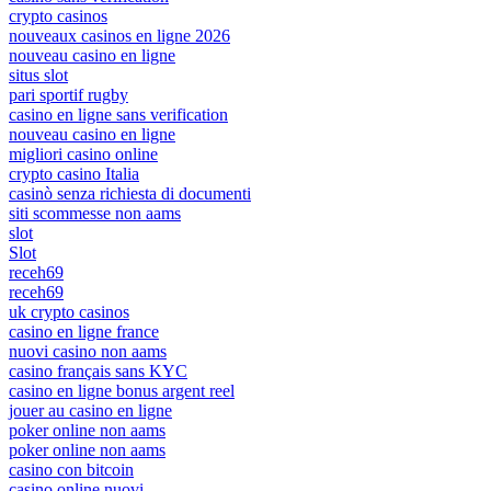
crypto casinos
nouveaux casinos en ligne 2026
nouveau casino en ligne
situs slot
pari sportif rugby
casino en ligne sans verification
nouveau casino en ligne
migliori casino online
crypto casino Italia
casinò senza richiesta di documenti
siti scommesse non aams
slot
Slot
receh69
receh69
uk crypto casinos
casino en ligne france
nuovi casino non aams
casino français sans KYC
casino en ligne bonus argent reel
jouer au casino en ligne
poker online non aams
poker online non aams
casino con bitcoin
casino online nuovi