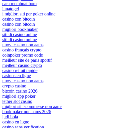
cara membuat bom
lunatogel
i migliori siti per poker online
casino con bitcoin
casino con bitcoin
migliori bookmaker
siti di casino online
siti di casino online
nuovi casino non aams
casino français crypto
coinpoker promo code
meilleur site de paris sportif
meilleur casino crypto
casino retrait rapide
casinos en ligne
nuovi casino non aams
crypto casino
bitcoin casino 2026
migliori app poker
tether slot casino
migliori siti scommesse non aams
bookmaker non aams 2026
judi bola
casino en ligne
casino sans verification