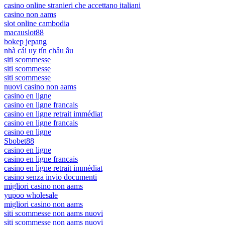
casino online stranieri che accettano italiani
casino non aams
slot online cambodia
macauslot88
bokep jepang
nhà cái uy tín châu âu
siti scommesse
siti scommesse
siti scommesse
nuovi casino non aams
casino en ligne
casino en ligne francais
casino en ligne retrait immédiat
casino en ligne francais
casino en ligne
Sbobet88
casino en ligne
casino en ligne francais
casino en ligne retrait immédiat
casino senza invio documenti
migliori casino non aams
yupoo wholesale
migliori casino non aams
siti scommesse non aams nuovi
siti scommesse non aams nuovi