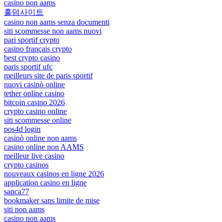
casino non aams
홀덤사이트
casino non aams senza documenti
siti scommesse non aams nuovi
pari sportif crypto
casino français crypto
best crypto casino
paris sportif ufc
meilleurs site de paris sportif
nuovi casinò online
tether online casino
bitcoin casino 2026
crypto casino online
siti scommesse online
pos4d login
casinò online non aams
casino online non AAMS
meilleur live casino
crypto casinos
nouveaux casinos en ligne 2026
application casino en ligne
sanca77
bookmaker sans limite de mise
siti non aams
casino non aams