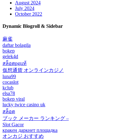
August 2024
July 2024
October 2022
Dynamic Blogroll & Sidebar
麻雀
daftar bolagila
bokep
gelek4d
สล็อตpgแท้
仮想通貨 オンラインカジノ
luna99
cocaslot
kclub
elsa78
bokep viral
lucky twice casino uk
สล็อต
ブック メーカー ランキング –
Slot Gacor
кракен даркнет площадка
オンカジ おすすめ