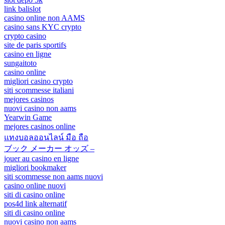
link balislot
casino online non AAMS
casino sans KYC crypto
crypto casino
site de paris sportifs
casino en ligne
sungaitoto
casino online
migliori casino crypto
siti scommesse italiani
mejores casinos
nuovi casino non aams
Yearwin Game
mejores casinos online
แทงบอลออนไลน์ มือ ถือ
ブック メーカー オッズ –
jouer au casino en ligne
migliori bookmaker
siti scommesse non aams nuovi
casino online nuovi
siti di casino online
pos4d link alternatif
siti di casino online
nuovi casino non aams