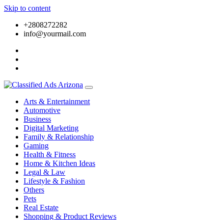
Skip to content
+2808272282
info@yourmail.com
Arts & Entertainment
Automotive
Business
Digital Marketing
Family & Relationship
Gaming
Health & Fitness
Home & Kitchen Ideas
Legal & Law
Lifestyle & Fashion
Others
Pets
Real Estate
Shopping & Product Reviews