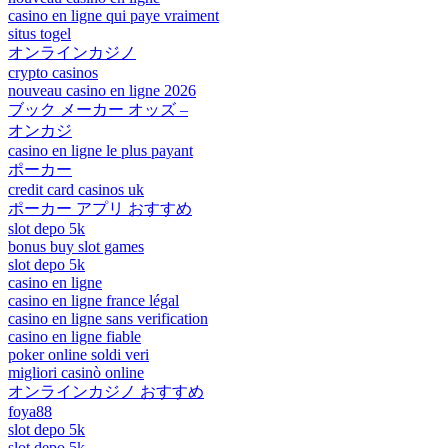
casino en ligne qui paye vraiment
situs togel
オンラインカジノ
crypto casinos
nouveau casino en ligne 2026
ブック メーカー オッズ –
オンカジ
casino en ligne le plus payant
ポーカー
credit card casinos uk
ポーカー アプリ おすすめ
slot depo 5k
bonus buy slot games
slot depo 5k
casino en ligne
casino en ligne france légal
casino en ligne sans verification
casino en ligne fiable
poker online soldi veri
migliori casinò online
オンラインカジノ おすすめ
foya88
slot depo 5k
slot depo 5k