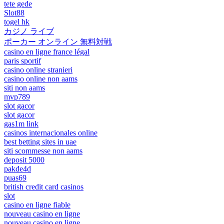
tete gede
Slot88
togel hk
カジノ ライブ
ポーカー オンライン 無料対戦
casino en ligne france légal
paris sportif
casino online stranieri
casino online non aams
siti non aams
mvp789
slot gacor
slot gacor
gas1m link
casinos internacionales online
best betting sites in uae
siti scommesse non aams
deposit 5000
pakde4d
puas69
british credit card casinos
slot
casino en ligne fiable
nouveau casino en ligne
nouveau casino en ligne