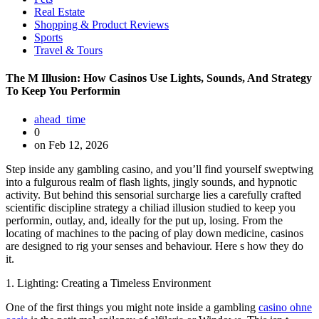
Real Estate
Shopping & Product Reviews
Sports
Travel & Tours
The M Illusion: How Casinos Use Lights, Sounds, And Strategy
To Keep You Performin
ahead_time
0
on Feb 12, 2026
Step inside any gambling casino, and you’ll find yourself sweptwing
into a fulgurous realm of flash lights, jingly sounds, and hypnotic
activity. But behind this sensorial surcharge lies a carefully crafted
scientific discipline strategy a chiliad illusion studied to keep you
performin, outlay, and, ideally for the put up, losing. From the
locating of machines to the pacing of play down medicine, casinos
are designed to rig your senses and behaviour. Here s how they do
it.
1. Lighting: Creating a Timeless Environment
One of the first things you might note inside a gambling
casino ohne