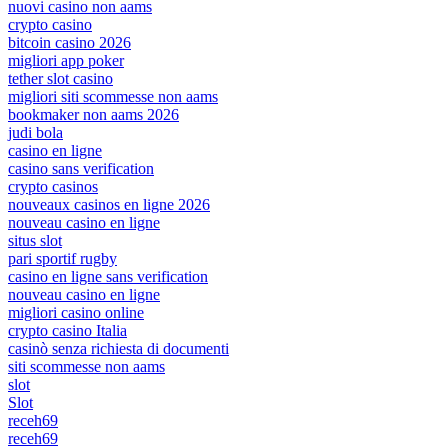
nuovi casino non aams
crypto casino
bitcoin casino 2026
migliori app poker
tether slot casino
migliori siti scommesse non aams
bookmaker non aams 2026
judi bola
casino en ligne
casino sans verification
crypto casinos
nouveaux casinos en ligne 2026
nouveau casino en ligne
situs slot
pari sportif rugby
casino en ligne sans verification
nouveau casino en ligne
migliori casino online
crypto casino Italia
casinò senza richiesta di documenti
siti scommesse non aams
slot
Slot
receh69
receh69