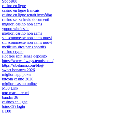
Sbobet88
casino en ligne
casino en ligne francais
casino en ligne retrait immédiat
casino senza invio documenti
migliori casino non aams
yupoo wholesale
migliori casino non aams
siti scommesse non aams nuovi
siti scommesse non aams nuovi
meilleurs sites paris sportifs
casino crypto
slot free spin senza deposito
https://www.always-tennis.com/
https://sibelarna.com/blog/
sweet bonanza 2026
migliori app poker
bitcoin casino 2026
migliori casino online
M88 Link
toto macau resmi
bandar 36
casinos en ligne
lotus365 login
EE88