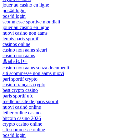
jouer au casino en ligne
pos4d login
pos4d login
scommesse sportive mondiali
jouer au casino en ligne
nuovi casino non aams
tennis paris sportif
casinos online
casino non aams sicuri
casino non aams
홀덤사이트
casino non aams senza documenti
siti scommesse non aams nuovi
pari sportif crypto
casino français crypto
best crypto casino
paris sportif ufc
meilleurs site de paris sportif
nuovi casinò online
tether online casino
bitcoin casino 2026
crypto casino online
siti scommesse online
pos4d login