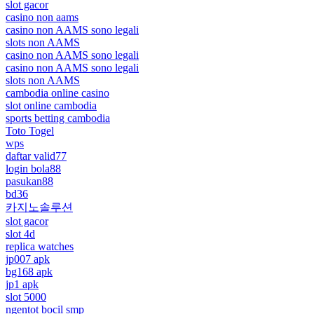
slot gacor
casino non aams
casino non AAMS sono legali
slots non AAMS
casino non AAMS sono legali
casino non AAMS sono legali
slots non AAMS
cambodia online casino
slot online cambodia
sports betting cambodia
Toto Togel
wps
daftar valid77
login bola88
pasukan88
bd36
카지노솔루션
slot gacor
slot 4d
replica watches
jp007 apk
bg168 apk
jp1 apk
slot 5000
ngentot bocil smp