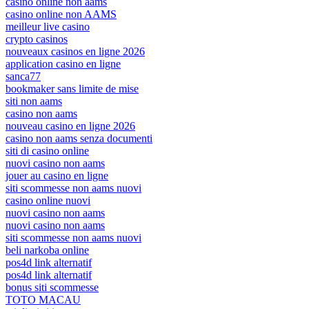
casinò online non aams
casino online non AAMS
meilleur live casino
crypto casinos
nouveaux casinos en ligne 2026
application casino en ligne
sanca77
bookmaker sans limite de mise
siti non aams
casino non aams
nouveau casino en ligne 2026
casino non aams senza documenti
siti di casino online
nuovi casino non aams
jouer au casino en ligne
siti scommesse non aams nuovi
casino online nuovi
nuovi casino non aams
nuovi casino non aams
siti scommesse non aams nuovi
beli narkoba online
pos4d link alternatif
pos4d link alternatif
bonus siti scommesse
TOTO MACAU