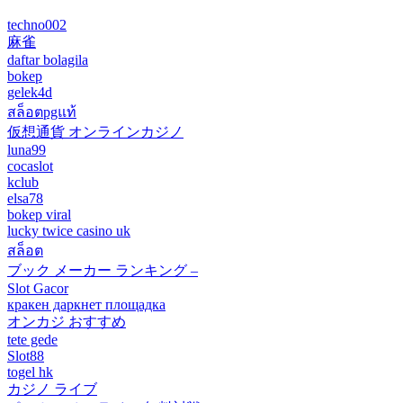
techno002
麻雀
daftar bolagila
bokep
gelek4d
สล็อตpgแท้
仮想通貨 オンラインカジノ
luna99
cocaslot
kclub
elsa78
bokep viral
lucky twice casino uk
สล็อต
ブック メーカー ランキング –
Slot Gacor
кракен даркнет площадка
オンカジ おすすめ
tete gede
Slot88
togel hk
カジノ ライブ