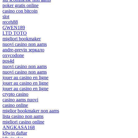
poker gratis online
casino con bitcoin
slot
receh88
GWEN189
LTD TOTO
migliori bookmaker
nuovi casino non aams
andre-previn зеркало
oxycodone
pos4d
nuovi casino non aams
nuovi casino non aams
jouer au casino en ligne
jouer au casino en ligne
jouer au casino en ligne
crypto casino
casino aams nuovi
casino online
miglior bookmaker non aams
lista casino non aams
migliori casino online
ANGKASA168
k9win daftar