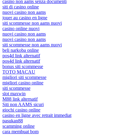
casino non aams senza documenti
siti di casino online
nuovi casino non aams
jouer au casino en ligne
siti scommesse non aams nuovi
casino online nuovi
nuovi casino non aams
nuovi casino non aams
siti scommesse non aams nuovi
beli narkoba online
pos4d link alternatif
pos4d link alternatif
bonus siti scommesse
TOTO MACAU
migliori siti scommesse
migliori casino online
siti scommesse
slot maxwin
M88 link alternatif
Siti non AAMS sicuri
giochi casino online
casino en ligne avec retrait immediat
pasukan88
scamming online
cara membuat bom