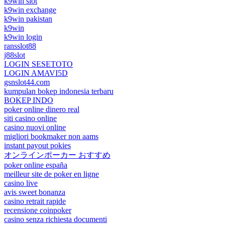
k9win slot
k9win exchange
k9win pakistan
k9win
k9win login
ransslot88
j88slot
LOGIN SESETOTO
LOGIN AMAVI5D
gsnslot44.com
kumpulan bokep indonesia terbaru
BOKEP INDO
poker online dinero real
siti casino online
casino nuovi online
migliori bookmaker non aams
instant payout pokies
オンラインポーカー おすすめ
poker online españa
meilleur site de poker en ligne
casino live
avis sweet bonanza
casino retrait rapide
recensione coinpoker
casino senza richiesta documenti