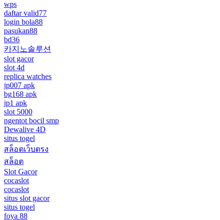
wps
daftar valid77
login bola88
pasukan88
bd36
카지노솔루션
slot gacor
slot 4d
replica watches
jp007 apk
bg168 apk
jp1 apk
slot 5000
ngentot bocil smp
Dewalive 4D
situs togel
สล็อตเว็บตรง
สล็อต
Slot Gacor
cocaslot
cocaslot
situs slot gacor
situs togel
foya 88