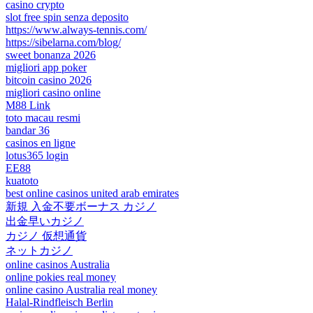
casino crypto
slot free spin senza deposito
https://www.always-tennis.com/
https://sibelarna.com/blog/
sweet bonanza 2026
migliori app poker
bitcoin casino 2026
migliori casino online
M88 Link
toto macau resmi
bandar 36
casinos en ligne
lotus365 login
EE88
kuatoto
best online casinos united arab emirates
新規 入金不要ボーナス カジノ
出金早いカジノ
カジノ 仮想通貨
ネットカジノ
online casinos Australia
online pokies real money
online casino Australia real money
Halal-Rindfleisch Berlin