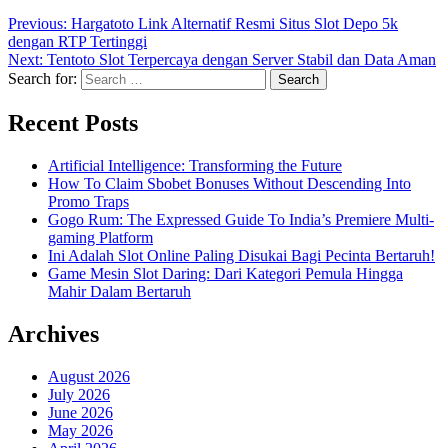
Previous:
Hargatoto Link Alternatif Resmi Situs Slot Depo 5k
dengan RTP Tertinggi
Next:
Tentoto Slot Terpercaya dengan Server Stabil dan Data Aman
Search for:
Recent Posts
Artificial Intelligence: Transforming the Future
How To Claim Sbobet Bonuses Without Descending Into
Promo Traps
Gogo Rum: The Expressed Guide To India’s Premiere Multi-
gaming Platform
Ini Adalah Slot Online Paling Disukai Bagi Pecinta Bertaruh!
Game Mesin Slot Daring: Dari Kategori Pemula Hingga
Mahir Dalam Bertaruh
Archives
August 2026
July 2026
June 2026
May 2026