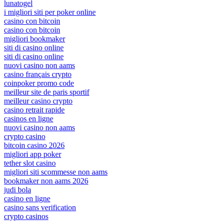
lunatogel
i migliori siti per poker online
casino con bitcoin
casino con bitcoin
migliori bookmaker
siti di casino online
siti di casino online
nuovi casino non aams
casino français crypto
coinpoker promo code
meilleur site de paris sportif
meilleur casino crypto
casino retrait rapide
casinos en ligne
nuovi casino non aams
crypto casino
bitcoin casino 2026
migliori app poker
tether slot casino
migliori siti scommesse non aams
bookmaker non aams 2026
judi bola
casino en ligne
casino sans verification
crypto casinos