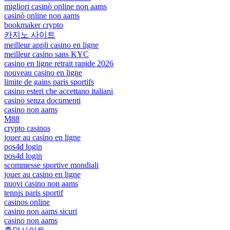
migliori casinò online non aams
casinò online non aams
bookmaker crypto
카지노 사이트
meilleur appli casino en ligne
meilleur casino sans KYC
casino en ligne retrait rapide 2026
nouveau casino en ligne
limite de gains paris sportifs
casino esteri che accettano italiani
casino senza documenti
casino non aams
M88
crypto casinos
jouer au casino en ligne
pos4d login
pos4d login
scommesse sportive mondiali
jouer au casino en ligne
nuovi casino non aams
tennis paris sportif
casinos online
casino non aams sicuri
casino non aams