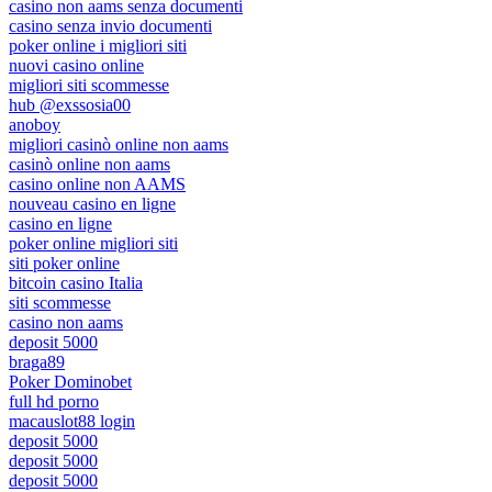
casino non aams senza documenti
casino senza invio documenti
poker online i migliori siti
nuovi casino online
migliori siti scommesse
hub @exssosia00
anoboy
migliori casinò online non aams
casinò online non aams
casino online non AAMS
nouveau casino en ligne
casino en ligne
poker online migliori siti
siti poker online
bitcoin casino Italia
siti scommesse
casino non aams
deposit 5000
braga89
Poker Dominobet
full hd porno
macauslot88 login
deposit 5000
deposit 5000
deposit 5000