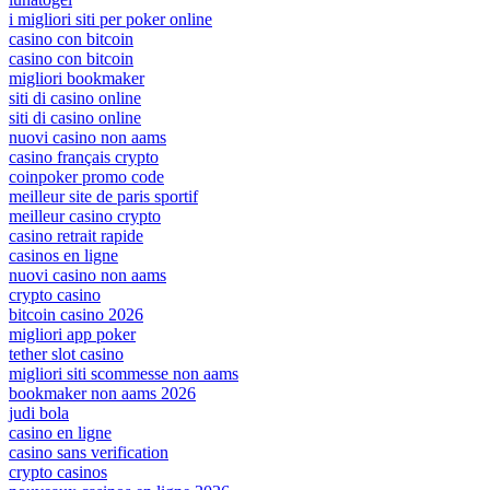
i migliori siti per poker online
casino con bitcoin
casino con bitcoin
migliori bookmaker
siti di casino online
siti di casino online
nuovi casino non aams
casino français crypto
coinpoker promo code
meilleur site de paris sportif
meilleur casino crypto
casino retrait rapide
casinos en ligne
nuovi casino non aams
crypto casino
bitcoin casino 2026
migliori app poker
tether slot casino
migliori siti scommesse non aams
bookmaker non aams 2026
judi bola
casino en ligne
casino sans verification
crypto casinos