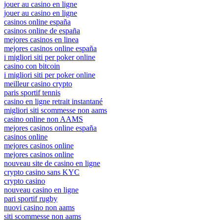
jouer au casino en ligne
jouer au casino en ligne
casinos online españa
casinos online de españa
mejores casinos en linea
mejores casinos online españa
i migliori siti per poker online
casino con bitcoin
i migliori siti per poker online
meilleur casino crypto
paris sportif tennis
casino en ligne retrait instantané
migliori siti scommesse non aams
casino online non AAMS
mejores casinos online españa
casinos online
mejores casinos online
mejores casinos online
nouveau site de casino en ligne
crypto casino sans KYC
crypto casino
nouveau casino en ligne
pari sportif rugby
nuovi casino non aams
siti scommesse non aams