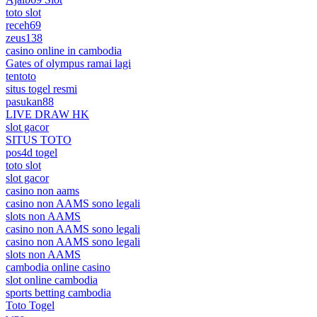
toto slot
receh69
zeus138
casino online in cambodia
Gates of olympus ramai lagi
tentoto
situs togel resmi
pasukan88
LIVE DRAW HK
slot gacor
SITUS TOTO
pos4d togel
toto slot
slot gacor
casino non aams
casino non AAMS sono legali
slots non AAMS
casino non AAMS sono legali
casino non AAMS sono legali
slots non AAMS
cambodia online casino
slot online cambodia
sports betting cambodia
Toto Togel