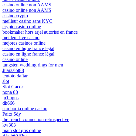
casino online non AAMS
casino online non AAMS
casino crypto
meilleur casino sans KYC
crypto casino online
bookmaker hors arjel autorisé en france
meilleur live casino
mejores casinos online
casino en ligne france légal
casino en ligne france légal
casino online
tungsten wedding rings for men
Juaraslot88
tentoto daftar
slot
Slot Gacor
nona 88
jp1 apps
dk666
cambodia online casino
Paito Sdy
the french connection retrospective
kw303
main slot qris online
Ajaib69 Slot