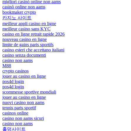
migliori casinò online non aams
casinò online non aams
bookmaker crypto
카지노 사이트
meilleur appli casino en ligne
meilleur casino sans KYC
casino en ligne retrait rapide 2026
nouveau casino en ligne
limite de gains paris sportifs
casino esteri che accettano italiani
casino senza documenti
casino non aams
M88
crypto casinos
jouer au casino en ligne
pos4d login
pos4d login
scommesse sportive mondiali
jouer au casino en ligne
nuovi casino non aams
tennis paris sportif
casinos online
casino non aams sicuri
casino non aams
홀덤사이트