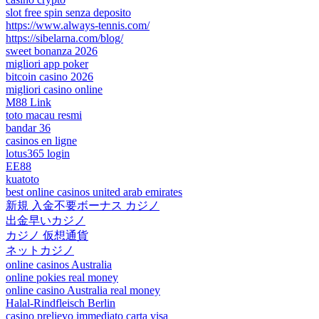
slot free spin senza deposito
https://www.always-tennis.com/
https://sibelarna.com/blog/
sweet bonanza 2026
migliori app poker
bitcoin casino 2026
migliori casino online
M88 Link
toto macau resmi
bandar 36
casinos en ligne
lotus365 login
EE88
kuatoto
best online casinos united arab emirates
新規 入金不要ボーナス カジノ
出金早いカジノ
カジノ 仮想通貨
ネットカジノ
online casinos Australia
online pokies real money
online casino Australia real money
Halal-Rindfleisch Berlin
casino prelievo immediato carta visa