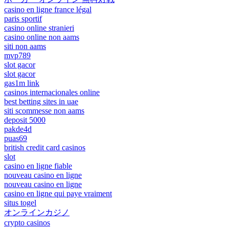
casino en ligne france légal
paris sportif
casino online stranieri
casino online non aams
siti non aams
mvp789
slot gacor
slot gacor
gas1m link
casinos internacionales online
best betting sites in uae
siti scommesse non aams
deposit 5000
pakde4d
puas69
british credit card casinos
slot
casino en ligne fiable
nouveau casino en ligne
nouveau casino en ligne
casino en ligne qui paye vraiment
situs togel
オンラインカジノ
crypto casinos