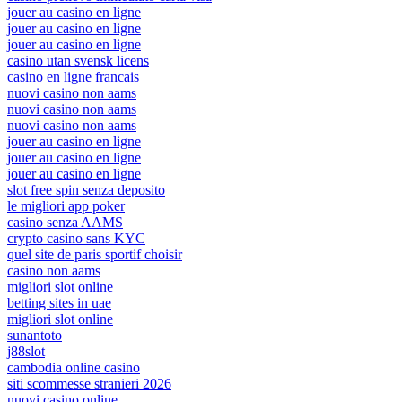
jouer au casino en ligne
jouer au casino en ligne
jouer au casino en ligne
casino utan svensk licens
casino en ligne francais
nuovi casino non aams
nuovi casino non aams
nuovi casino non aams
jouer au casino en ligne
jouer au casino en ligne
jouer au casino en ligne
slot free spin senza deposito
le migliori app poker
casino senza AAMS
crypto casino sans KYC
quel site de paris sportif choisir
casino non aams
migliori slot online
betting sites in uae
migliori slot online
sunantoto
j88slot
cambodia online casino
siti scommesse stranieri 2026
nuovi casino online