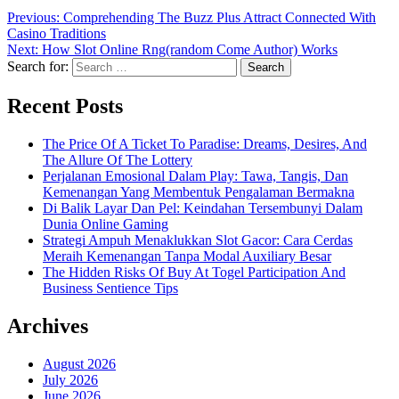
Previous:
Comprehending The Buzz Plus Attract Connected With
Casino Traditions
Next:
How Slot Online Rng(random Come Author) Works
Search for:
Recent Posts
The Price Of A Ticket To Paradise: Dreams, Desires, And
The Allure Of The Lottery
Perjalanan Emosional Dalam Play: Tawa, Tangis, Dan
Kemenangan Yang Membentuk Pengalaman Bermakna
Di Balik Layar Dan Pel: Keindahan Tersembunyi Dalam
Dunia Online Gaming
Strategi Ampuh Menaklukkan Slot Gacor: Cara Cerdas
Meraih Kemenangan Tanpa Modal Auxiliary Besar
The Hidden Risks Of Buy At Togel Participation And
Business Sentience Tips
Archives
August 2026
July 2026
June 2026