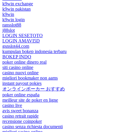
k9win exchange
k9win pakistan
k9win
k9win login
ransslot88
j88slot
LOGIN SESETOTO
LOGIN AMAVI5D
gsnslot44.com
kumpulan bokep indonesia terbaru
BOKEP INDO
poker online dinero real
siti casino online
casino nuovi online
migliori bookmaker non aams
instant payout pokies
オンラインポーカー おすすめ
poker online españa
meilleur site de poker en ligne
casino live
avis sweet bonanza
casino retrait rapide
recensione coinpoker
casino senza richiesta documenti
migliori casino online