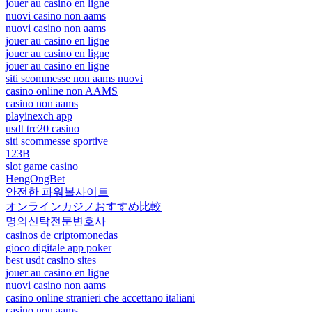
jouer au casino en ligne
nuovi casino non aams
nuovi casino non aams
jouer au casino en ligne
jouer au casino en ligne
jouer au casino en ligne
siti scommesse non aams nuovi
casino online non AAMS
casino non aams
playinexch app
usdt trc20 casino
siti scommesse sportive
123B
slot game casino
HengOngBet
안전한 파워볼사이트
オンラインカジノおすすめ比較
명의신탁전문변호사
casinos de criptomonedas
gioco digitale app poker
best usdt casino sites
jouer au casino en ligne
nuovi casino non aams
casino online stranieri che accettano italiani
casino non aams