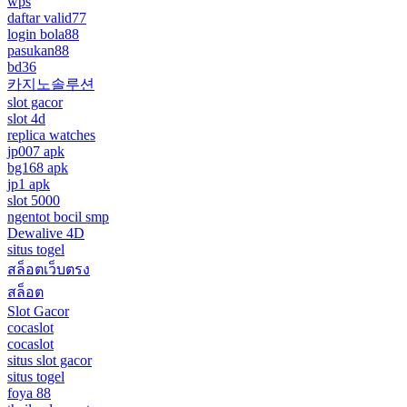
wps
daftar valid77
login bola88
pasukan88
bd36
카지노솔루션
slot gacor
slot 4d
replica watches
jp007 apk
bg168 apk
jp1 apk
slot 5000
ngentot bocil smp
Dewalive 4D
situs togel
สล็อตเว็บตรง
สล็อต
Slot Gacor
cocaslot
cocaslot
situs slot gacor
situs togel
foya 88