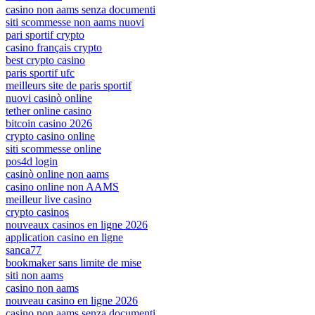
casino non aams senza documenti
siti scommesse non aams nuovi
pari sportif crypto
casino français crypto
best crypto casino
paris sportif ufc
meilleurs site de paris sportif
nuovi casinò online
tether online casino
bitcoin casino 2026
crypto casino online
siti scommesse online
pos4d login
casinò online non aams
casino online non AAMS
meilleur live casino
crypto casinos
nouveaux casinos en ligne 2026
application casino en ligne
sanca77
bookmaker sans limite de mise
siti non aams
casino non aams
nouveau casino en ligne 2026
casino non aams senza documenti