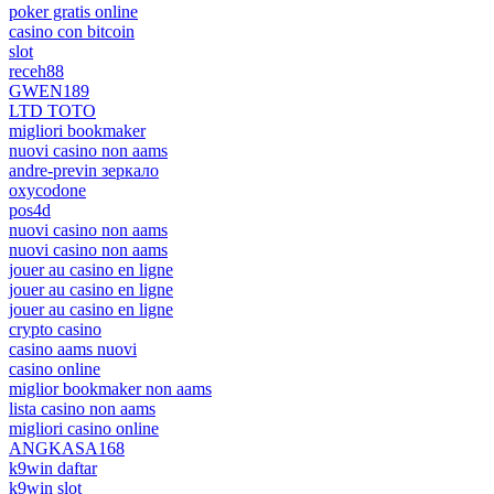
poker gratis online
casino con bitcoin
slot
receh88
GWEN189
LTD TOTO
migliori bookmaker
nuovi casino non aams
andre-previn зеркало
oxycodone
pos4d
nuovi casino non aams
nuovi casino non aams
jouer au casino en ligne
jouer au casino en ligne
jouer au casino en ligne
crypto casino
casino aams nuovi
casino online
miglior bookmaker non aams
lista casino non aams
migliori casino online
ANGKASA168
k9win daftar
k9win slot