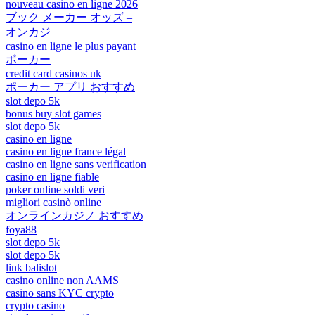
nouveau casino en ligne 2026
ブック メーカー オッズ –
オンカジ
casino en ligne le plus payant
ポーカー
credit card casinos uk
ポーカー アプリ おすすめ
slot depo 5k
bonus buy slot games
slot depo 5k
casino en ligne
casino en ligne france légal
casino en ligne sans verification
casino en ligne fiable
poker online soldi veri
migliori casinò online
オンラインカジノ おすすめ
foya88
slot depo 5k
slot depo 5k
link balislot
casino online non AAMS
casino sans KYC crypto
crypto casino