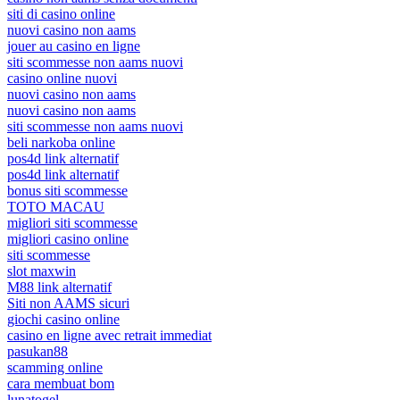
siti di casino online
nuovi casino non aams
jouer au casino en ligne
siti scommesse non aams nuovi
casino online nuovi
nuovi casino non aams
nuovi casino non aams
siti scommesse non aams nuovi
beli narkoba online
pos4d link alternatif
pos4d link alternatif
bonus siti scommesse
TOTO MACAU
migliori siti scommesse
migliori casino online
siti scommesse
slot maxwin
M88 link alternatif
Siti non AAMS sicuri
giochi casino online
casino en ligne avec retrait immediat
pasukan88
scamming online
cara membuat bom
lunatogel