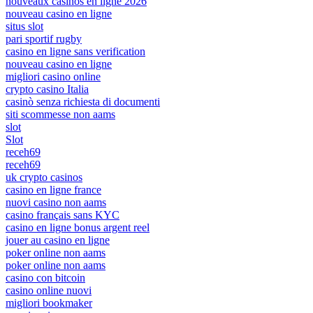
nouveaux casinos en ligne 2026
nouveau casino en ligne
situs slot
pari sportif rugby
casino en ligne sans verification
nouveau casino en ligne
migliori casino online
crypto casino Italia
casinò senza richiesta di documenti
siti scommesse non aams
slot
Slot
receh69
receh69
uk crypto casinos
casino en ligne france
nuovi casino non aams
casino français sans KYC
casino en ligne bonus argent reel
jouer au casino en ligne
poker online non aams
poker online non aams
casino con bitcoin
casino online nuovi
migliori bookmaker