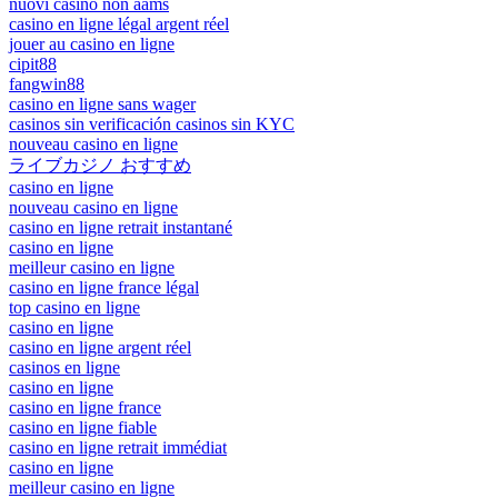
nuovi casino non aams
casino en ligne légal argent réel
jouer au casino en ligne
cipit88
fangwin88
casino en ligne sans wager
casinos sin verificación casinos sin KYC
nouveau casino en ligne
ライブカジノ おすすめ
casino en ligne
nouveau casino en ligne
casino en ligne retrait instantané
casino en ligne
meilleur casino en ligne
casino en ligne france légal
top casino en ligne
casino en ligne
casino en ligne argent réel
casinos en ligne
casino en ligne
casino en ligne france
casino en ligne fiable
casino en ligne retrait immédiat
casino en ligne
meilleur casino en ligne