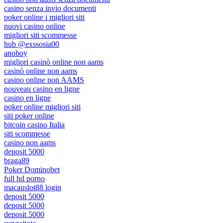
casino senza invio documenti
poker online i migliori siti
nuovi casino online
migliori siti scommesse
hub @exssosia00
anoboy
migliori casinò online non aams
casinò online non aams
casino online non AAMS
nouveau casino en ligne
casino en ligne
poker online migliori siti
siti poker online
bitcoin casino Italia
siti scommesse
casino non aams
deposit 5000
braga89
Poker Dominobet
full hd porno
macauslot88 login
deposit 5000
deposit 5000
deposit 5000