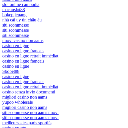
slot online cambodia
macauslot88
bokep jepang
nhà cái uy tín châu âu
siti scommesse
siti scommesse
siti scommesse
nuovi casino non aams
casino en ligne
casino en ligne francais
casino en ligne retrait immédiat
casino en ligne francais
casino en ligne
Sbobet88
casino en ligne
casino en ligne francais
casino en ligne retrait immédiat
casino senza invio documenti
migliori casino non aams
yupoo wholesale
migliori casino non aams
siti scommesse non aams nuovi
siti scommesse non aams nuovi
meilleurs sites paris sportifs
casino crypto