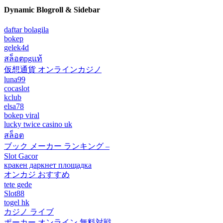
Dynamic Blogroll & Sidebar
daftar bolagila
bokep
gelek4d
สล็อตpgแท้
仮想通貨 オンラインカジノ
luna99
cocaslot
kclub
elsa78
bokep viral
lucky twice casino uk
สล็อต
ブック メーカー ランキング –
Slot Gacor
кракен даркнет площадка
オンカジ おすすめ
tete gede
Slot88
togel hk
カジノ ライブ
ポーカー オンライン 無料対戦