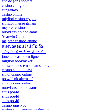
site de paris sportifs
casino en ligne
sungaitoto
casino online
migliori casino crypto
siti scommesse italiani
mejores casinos
nuovi casino non aams
Yearwin Game
mejores casinos online
แทงบอลออนไลน์ มือ ถือ
ブック メーカー オッズ –
jouer au casino en ligne
migliori bookmaker
siti scommesse non aams nuovi
casino online nuovi
siti di casino online
pos4d link alternatif
siti di casino online
nuovi casino non aams
situs pos4d
situs pos4d
situs pos4d
casino sans kyc
casino non aams senza documenti