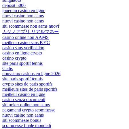
sungaitoto
deposit 5000
jouer au casino en ligne
nuovi casino non aams
nuovi casino non aams
siti scommesse non aams nuovi
カジノアプリ リアルマネー
casino online non AAMS
meilleur casino sans KYC
casino sans verification
casino en ligne crypto
casino crypto
site paris sportif tennis
Cialis
nouveaux casinos en ligne 2026
site paris sportif tennis
crypto sites de paris sportifs
meilleurs sites de paris sportifs
meilleur casino en ligne
casino senza documenti
siti poker online non aams
pagamenti crypto scommesse
nuovi casino non aams
siti scommesse bonus
scommesse finale mondiali