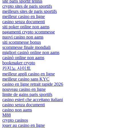
site paris sportif tennis
crypto sites de paris sportifs
meilleurs sites de paris sportifs
meilleur casino en ligne
casino senza documenti
siti poker online non aams
pagamenti crypto scommesse
nuovi casino non aams
siti scommesse bonus
scommesse finale mondiali
migliori casinò online non aams
casinò online non aams
bookmaker crypto
카지노 사이트
meilleur appli casino en ligne
meilleur casino sans KYC
casino en ligne retrait rapide 2026
nouveau casino en ligne
limite de gains paris sportifs
casino esteri che accettano italiani
casino senza documenti
casino non aams
M88
crypto casinos
jouer au casino en ligne