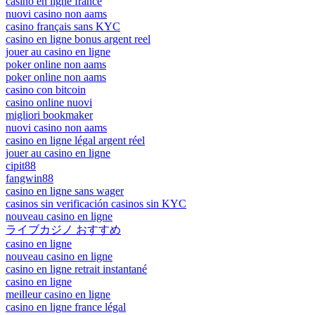
casino en ligne france
nuovi casino non aams
casino français sans KYC
casino en ligne bonus argent reel
jouer au casino en ligne
poker online non aams
poker online non aams
casino con bitcoin
casino online nuovi
migliori bookmaker
nuovi casino non aams
casino en ligne légal argent réel
jouer au casino en ligne
cipit88
fangwin88
casino en ligne sans wager
casinos sin verificación casinos sin KYC
nouveau casino en ligne
ライブカジノ おすすめ
casino en ligne
nouveau casino en ligne
casino en ligne retrait instantané
casino en ligne
meilleur casino en ligne
casino en ligne france légal