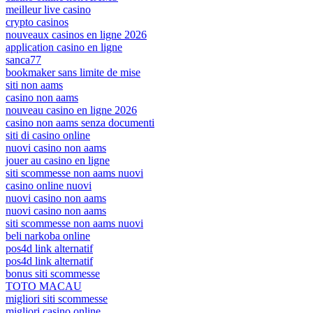
meilleur live casino
crypto casinos
nouveaux casinos en ligne 2026
application casino en ligne
sanca77
bookmaker sans limite de mise
siti non aams
casino non aams
nouveau casino en ligne 2026
casino non aams senza documenti
siti di casino online
nuovi casino non aams
jouer au casino en ligne
siti scommesse non aams nuovi
casino online nuovi
nuovi casino non aams
nuovi casino non aams
siti scommesse non aams nuovi
beli narkoba online
pos4d link alternatif
pos4d link alternatif
bonus siti scommesse
TOTO MACAU
migliori siti scommesse
migliori casino online