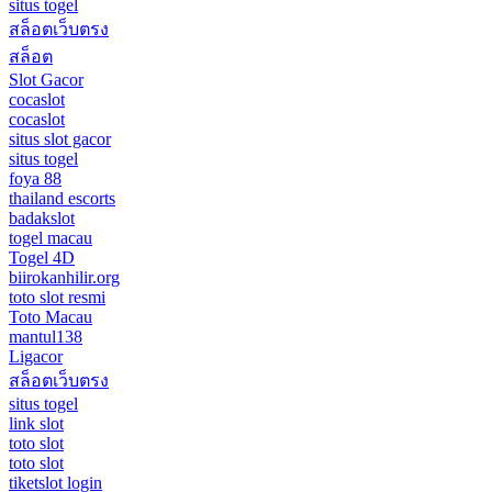
situs togel
สล็อตเว็บตรง
สล็อต
Slot Gacor
cocaslot
cocaslot
situs slot gacor
situs togel
foya 88
thailand escorts
badakslot
togel macau
Togel 4D
biirokanhilir.org
toto slot resmi
Toto Macau
mantul138
Ligacor
สล็อตเว็บตรง
situs togel
link slot
toto slot
toto slot
tiketslot login