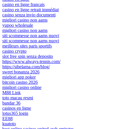
casino en ligne francais
casino en ligne retrait immédiat
casino senza invio documenti
migliori casino non aams
yupoo wholesale
migliori casino non aams
siti scommesse non aams nuovi
siti scommesse non aams nuovi
meilleurs sites paris sportifs
casino crypto
slot free spin senza deposito
https://www.always-tennis.com/
https://sibelarna.com/blog/
sweet bonanza 2026
migliori app poker
bitcoin casino 2026
migliori casino online
M88 Link
toto macau resmi
bandar 36
casinos en ligne
lotus365 login
EE88
kuatoto
best online casinos united arab emirates