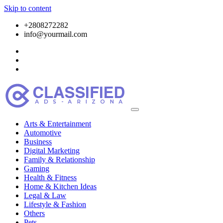
Skip to content
+2808272282
info@yourmail.com
Arts & Entertainment
Automotive
Business
Digital Marketing
Family & Relationship
Gaming
Health & Fitness
Home & Kitchen Ideas
Legal & Law
Lifestyle & Fashion
Others
Pets