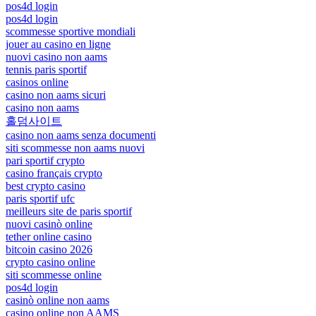
pos4d login
pos4d login
scommesse sportive mondiali
jouer au casino en ligne
nuovi casino non aams
tennis paris sportif
casinos online
casino non aams sicuri
casino non aams
홀덤사이트
casino non aams senza documenti
siti scommesse non aams nuovi
pari sportif crypto
casino français crypto
best crypto casino
paris sportif ufc
meilleurs site de paris sportif
nuovi casinò online
tether online casino
bitcoin casino 2026
crypto casino online
siti scommesse online
pos4d login
casinò online non aams
casino online non AAMS