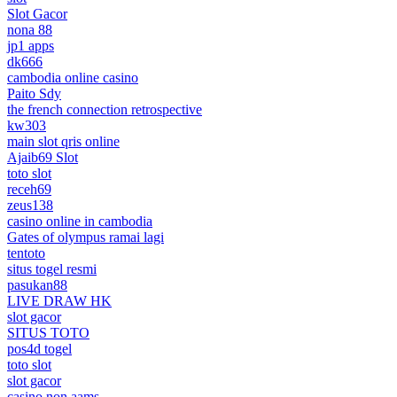
Slot Gacor
nona 88
jp1 apps
dk666
cambodia online casino
Paito Sdy
the french connection retrospective
kw303
main slot qris online
Ajaib69 Slot
toto slot
receh69
zeus138
casino online in cambodia
Gates of olympus ramai lagi
tentoto
situs togel resmi
pasukan88
LIVE DRAW HK
slot gacor
SITUS TOTO
pos4d togel
toto slot
slot gacor
casino non aams