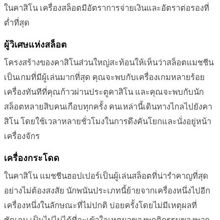
ในคาสิโน เครื่องสล็อตมีอัตราการจ่ายเงินและอัตราต่อรองที่
ต่ำที่สุด
ผู้วิเศษแห่งสล็อต
โครงสร้างของคาสิโนส่วนใหญ่สะท้อนให้เห็นว่าสล็อตแมชชีน
เป็นเกมที่มีผู้เล่นมากที่สุด คุณจะพบกับเครื่องเกมหลายร้อย
เครื่องทันทีที่คุณก้าวผ่านประตูคาสิโน และคุณจะพบกับนัก
สล็อตหลายสิบคนเกือบทุกครั้ง คนเหล่านี้เดินทางไกลไปยังคา
สิโน โดยใช้เวลาหลายชั่วโมงในการดึงคันโยกและนั่งอยู่หน้า
เครื่องจักร
เครื่องกระโดด
ในคาสิโน แมชชีนฮอปเปอร์เป็นผู้เล่นสล็อตที่น่ารำคาญที่สุด
อย่างไม่ต้องสงสัย นักพนันประเภทนี้ย้ายจากเครื่องหนึ่งไปอีก
เครื่องหนึ่งในลักษณะที่ไม่ปกติ บ่อยครั้งโดยไม่มีเหตุผลที่