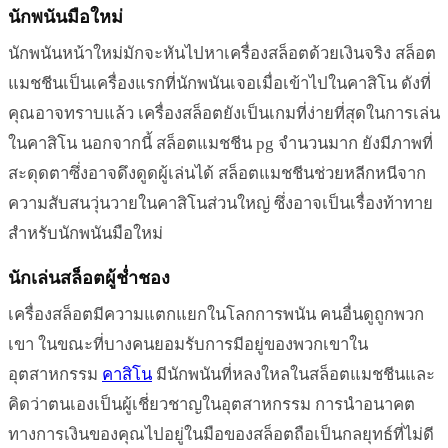
นักพนันมือใหม่
นักพนันหน้าใหม่มักจะหันไปหาเครื่องสล็อตด้วยเงินจริง สล็อต
แมชชีนเป็นเครื่องแรกที่นักพนันเจอเมื่อเข้าไปในคาสิโน ดังที่
คุณอาจทราบแล้ว เครื่องสล็อตยังเป็นเกมที่ง่ายที่สุดในการเล่น
ในคาสิโน นอกจากนี้ สล็อตแมชชีน pg จำนวนมาก ยังมีภาพที่
สะดุดตาซึ่งอาจดึงดูดผู้เล่นได้ สล็อตแมชชีนช่วยหลีกหนีจาก
ความสับสนวุ่นวายในคาสิโนส่วนใหญ่ ซึ่งอาจเป็นเรื่องท้าทาย
สำหรับนักพนันมือใหม่
นักเล่นสล็อตผู้ช่ำชอง
เครื่องสล็อตมีความแตกแยกในโลกการพนัน คนอื่นดูถูกพวก
เขา ในขณะที่บางคนยอมรับการมีอยู่ของพวกเขาใน
อุตสาหกรรม
คาสิโน
มีนักพนันที่หลงใหลในสล็อตแมชชีนและ
คิดว่าตนเองเป็นผู้เชี่ยวชาญในอุตสาหกรรม การนำอนาคต
ทางการเงินของคุณไปอยู่ในมือของสล็อตถือเป็นกลยุทธ์ที่ไม่ดี