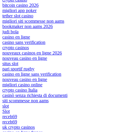
bitcoin casino 2026
migliori app poker
tether slot casino
migliori siti scommesse non aams
bookmaker non aams 2026
judi bola
casino en ligne
casino sans verification
crypto casinos
nouveaux casinos en ligne 2026
nouveau casino en ligne
situs slot
pari sportif rugby
casino en ligne sans verification
nouveau casino en ligne
migliori casino online
crypto casino Italia
casinò senza richiesta di documenti
siti scommesse non aams
slot
Slot
receh69
receh69
uk crypto casinos