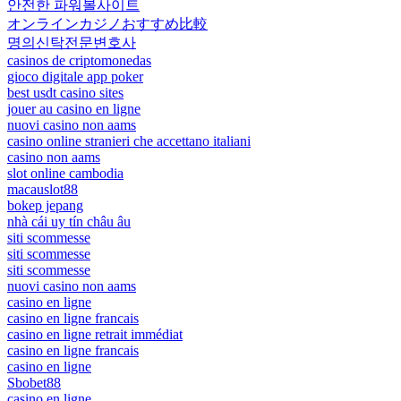
안전한 파워볼사이트
オンラインカジノおすすめ比較
명의신탁전문변호사
casinos de criptomonedas
gioco digitale app poker
best usdt casino sites
jouer au casino en ligne
nuovi casino non aams
casino online stranieri che accettano italiani
casino non aams
slot online cambodia
macauslot88
bokep jepang
nhà cái uy tín châu âu
siti scommesse
siti scommesse
siti scommesse
nuovi casino non aams
casino en ligne
casino en ligne francais
casino en ligne retrait immédiat
casino en ligne francais
casino en ligne
Sbobet88
casino en ligne