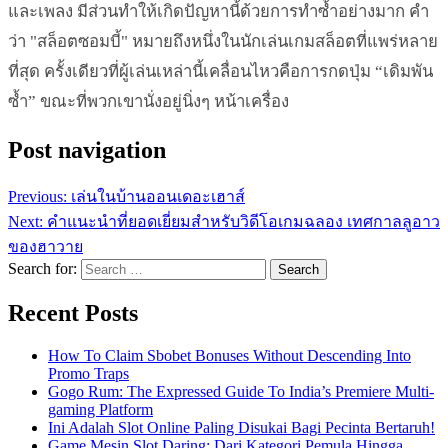
และเพลง มีส่วนทำให้เกิดปัญหานี้ด้วยการทำซ้ำอย่างมาก คำ
ว่า "สล็อตซอมบี้" หมายถึงหนึ่งในนักเล่นเกมสล็อตที่แพร่หลาย
ที่สุด ครั้งเดียวที่ผู้เล่นเหล่านี้เคลื่อนไหวคือการกดปุ่ม “เดิมพัน
ซ้ำ” ขณะที่พวกเขานั่งอยู่นิ่งๆ หน้าเครื่อง
Post navigation
Previous:
เล่นในบ้านออนเดอะเฮาส์
Next:
คำแนะนำที่ยอดเยี่ยมสำหรับวิดีโอเกมฉลอง เทศกาลลูอาว
ของฮาวาย
Search for:
Recent Posts
How To Claim Sbobet Bonuses Without Descending Into
Promo Traps
Gogo Rum: The Expressed Guide To India’s Premiere Multi-
gaming Platform
Ini Adalah Slot Online Paling Disukai Bagi Pecinta Bertaruh!
Game Mesin Slot Daring: Dari Kategori Pemula Hingga