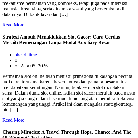
mekanisme permainan yang kompleks, tetapi juga pada interaksi
manusia, kreativitas, serta dinamika sosial yang berkembang di
dalamnya. Di balik layar dan […]
Read More
Strategi Ampuh Menaklukkan Slot Gacor: Cara Cerdas
Meraih Kemenangan Tanpa Modal Auxiliary Besar
ahead_time
0
on Aug 05, 2026
Permainan slot online telah menjadi primadona di kalangan pecinta
judi dare, terutama karena keseruannya dan peluang besar untuk
mendapatkan keuntungan. Namun, tidak semua slot diciptakan
sama. Dalam dunia slot online, istilah slot gacor merujuk pada mesin
slot yang sedang dalam fase mudah menang atau memiliki frekuensi
kemenangan yang tinggi. Artikel ini akan mengulas strategi-strategi
jitu […]
Read More
Chasing Miracles: A Travel Through Hope, Chance, And The
Of Winning The Lottery