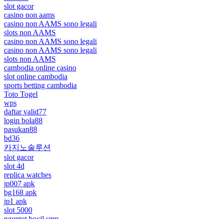
slot gacor
casino non aams
casino non AAMS sono legali
slots non AAMS
casino non AAMS sono legali
casino non AAMS sono legali
slots non AAMS
cambodia online casino
slot online cambodia
sports betting cambodia
Toto Togel
wps
daftar valid77
login bola88
pasukan88
bd36
카지노솔루션
slot gacor
slot 4d
replica watches
jp007 apk
bg168 apk
jp1 apk
slot 5000
ngentot bocil smp