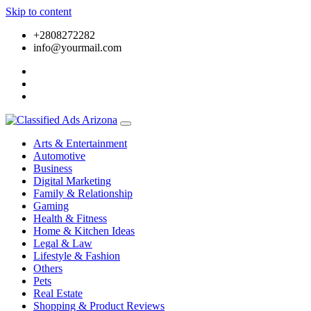
Skip to content
+2808272282
info@yourmail.com
Arts & Entertainment
Automotive
Business
Digital Marketing
Family & Relationship
Gaming
Health & Fitness
Home & Kitchen Ideas
Legal & Law
Lifestyle & Fashion
Others
Pets
Real Estate
Shopping & Product Reviews