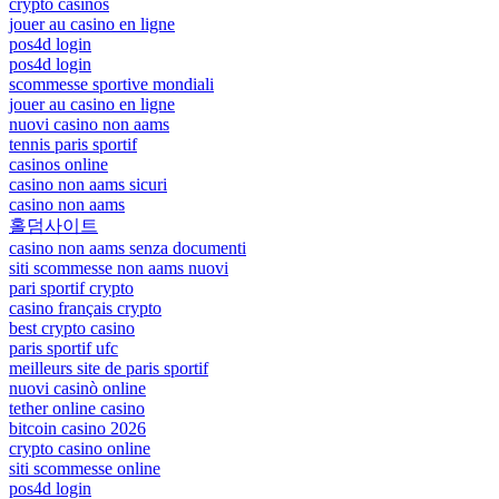
crypto casinos
jouer au casino en ligne
pos4d login
pos4d login
scommesse sportive mondiali
jouer au casino en ligne
nuovi casino non aams
tennis paris sportif
casinos online
casino non aams sicuri
casino non aams
홀덤사이트
casino non aams senza documenti
siti scommesse non aams nuovi
pari sportif crypto
casino français crypto
best crypto casino
paris sportif ufc
meilleurs site de paris sportif
nuovi casinò online
tether online casino
bitcoin casino 2026
crypto casino online
siti scommesse online
pos4d login