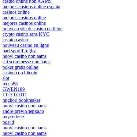
casino online non AAMS
mejores casinos online españa
casinos online
mejores casinos online
mejores casinos online
nouveau site de casino en ligne
crypto casino sans KYC
crypto casino
nouveau casino en ligne
pari sportif rugby
nuovi casino non aams
siti scommesse non aams
poker gratis online
casino con bitcoin
slot
receh88
GWEN189
LTD TOTO
migliori bookmaker
nuovi casino non aams
andre-previn зеркало
oxycodone
pos4d
nuovi casino non aams
nuovi casino non aams