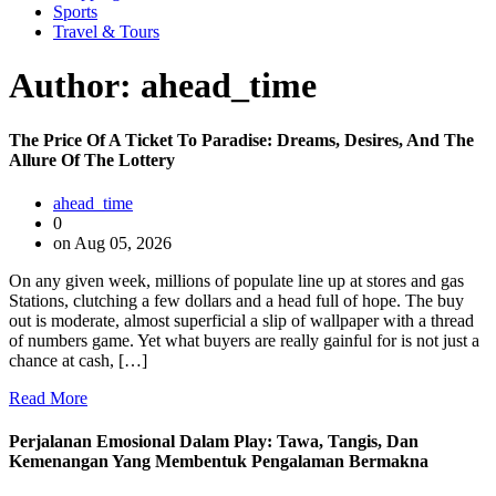
Sports
Travel & Tours
Author:
ahead_time
The Price Of A Ticket To Paradise: Dreams, Desires, And The
Allure Of The Lottery
ahead_time
0
on Aug 05, 2026
On any given week, millions of populate line up at stores and gas
Stations, clutching a few dollars and a head full of hope. The buy
out is moderate, almost superficial a slip of wallpaper with a thread
of numbers game. Yet what buyers are really gainful for is not just a
chance at cash, […]
Read More
Perjalanan Emosional Dalam Play: Tawa, Tangis, Dan
Kemenangan Yang Membentuk Pengalaman Bermakna