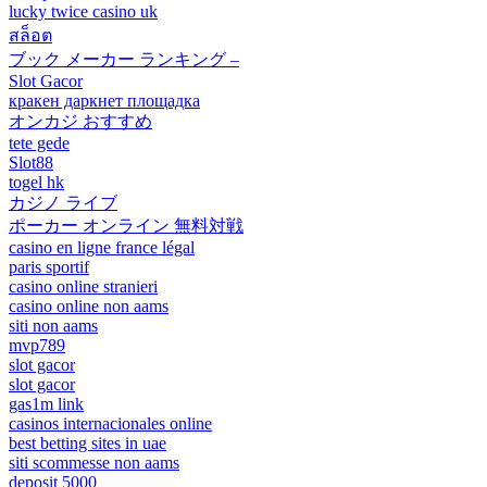
lucky twice casino uk
สล็อต
ブック メーカー ランキング –
Slot Gacor
кракен даркнет площадка
オンカジ おすすめ
tete gede
Slot88
togel hk
カジノ ライブ
ポーカー オンライン 無料対戦
casino en ligne france légal
paris sportif
casino online stranieri
casino online non aams
siti non aams
mvp789
slot gacor
slot gacor
gas1m link
casinos internacionales online
best betting sites in uae
siti scommesse non aams
deposit 5000