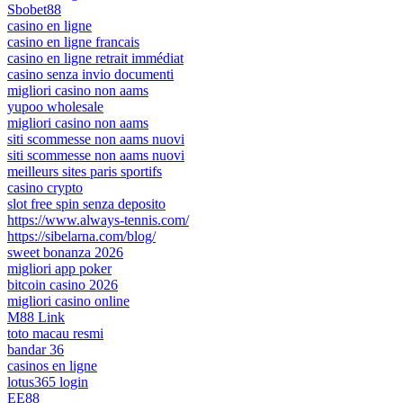
Sbobet88
casino en ligne
casino en ligne francais
casino en ligne retrait immédiat
casino senza invio documenti
migliori casino non aams
yupoo wholesale
migliori casino non aams
siti scommesse non aams nuovi
siti scommesse non aams nuovi
meilleurs sites paris sportifs
casino crypto
slot free spin senza deposito
https://www.always-tennis.com/
https://sibelarna.com/blog/
sweet bonanza 2026
migliori app poker
bitcoin casino 2026
migliori casino online
M88 Link
toto macau resmi
bandar 36
casinos en ligne
lotus365 login
EE88