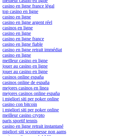
meilleur casino en ligne
casino en ligne france légal
top casino en ligne
casino en ligne
casino en ligne argent réel
casinos en ligne
casino en ligne
casino en ligne france
casino en ligne fiable
casino en ligne retrait immédiat
casino en ligne
meilleur casino en ligne
jouer au casino en ligne
jouer au casino en ligne
casinos online españa
casinos online de españa
mejores casinos en linea
mejores casinos online españa
i migliori siti per poker online
casino con bitcoin
i migliori siti per poker online
meilleur casino crypto
paris sportif tennis
casino en ligne retrait instantané
migliori siti scommesse non aams