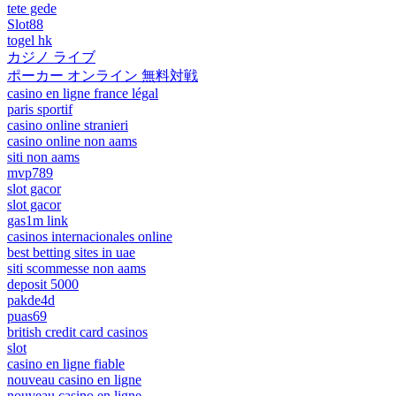
tete gede
Slot88
togel hk
カジノ ライブ
ポーカー オンライン 無料対戦
casino en ligne france légal
paris sportif
casino online stranieri
casino online non aams
siti non aams
mvp789
slot gacor
slot gacor
gas1m link
casinos internacionales online
best betting sites in uae
siti scommesse non aams
deposit 5000
pakde4d
puas69
british credit card casinos
slot
casino en ligne fiable
nouveau casino en ligne
nouveau casino en ligne