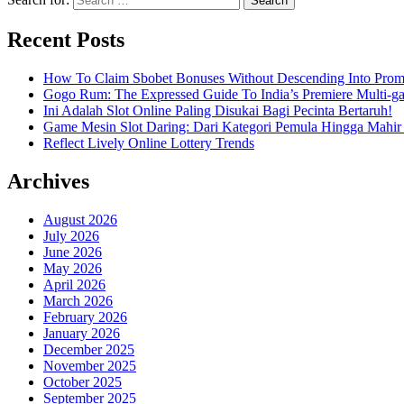
Recent Posts
How To Claim Sbobet Bonuses Without Descending Into Prom
Gogo Rum: The Expressed Guide To India’s Premiere Multi-g
Ini Adalah Slot Online Paling Disukai Bagi Pecinta Bertaruh!
Game Mesin Slot Daring: Dari Kategori Pemula Hingga Mahir
Reflect Lively Online Lottery Trends
Archives
August 2026
July 2026
June 2026
May 2026
April 2026
March 2026
February 2026
January 2026
December 2025
November 2025
October 2025
September 2025