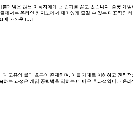
이블게임은 많은 이용자에게 큰 인기를 끌고 있습니다. 슬롯 게임
번 글에서는 온라인 카지노에서 재미있게 즐길 수 있는 대표적인 
에 가까운 […]
다 고유의 룰과 흐름이 존재하며, 이를 제대로 이해하고 전략적으
학습하는 과정은 게임 공략법을 익히는 데 매우 효과적입니다 온라