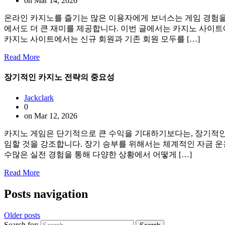
on Mar 14, 2026
온라인 카지노를 즐기는 많은 이용자에게 보너스는 게임 경험을 
에서도 더 큰 재미를 제공합니다. 이번 글에서는 카지노 사이트
카지노 사이트에서는 신규 회원과 기존 회원 모두를 […]
Read More
장기적인 카지노 전략의 중요성
Jackclark
0
on Mar 12, 2026
카지노 게임은 단기적으로 큰 수익을 기대하기보다는, 장기적인
임할 것을 강조합니다. 장기 승부를 위해서는 체계적인 자금 운
수많은 실전 경험을 통해 다양한 상황에서 어떻게 […]
Read More
Posts navigation
Older posts
Search for: