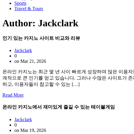
Sports
Travel & Tours
Author:
Jackclark
인기 있는 카지노 사이트 비교와 리뷰
Jackclark
0
on Mar 21, 2026
온라인 카지노는 최근 몇 년 사이 빠르게 성장하며 많은 이용
계적으로 큰 인기를 얻고 있습니다. 그러나 수많은 사이트가 존
하고, 이용자들이 참고할 수 있는 […]
Read More
온라인 카지노에서 재미있게 즐길 수 있는 테이블게임
Jackclark
0
on Mar 19, 2026