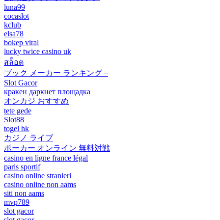
luna99
cocaslot
kclub
elsa78
bokep viral
lucky twice casino uk
สล็อต
ブック メーカー ランキング –
Slot Gacor
кракен даркнет площадка
オンカジ おすすめ
tete gede
Slot88
togel hk
カジノ ライブ
ポーカー オンライン 無料対戦
casino en ligne france légal
paris sportif
casino online stranieri
casino online non aams
siti non aams
mvp789
slot gacor
slot gacor