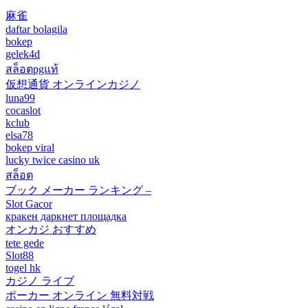
麻雀
daftar bolagila
bokep
gelek4d
สล็อตpgแท้
仮想通貨 オンラインカジノ
luna99
cocaslot
kclub
elsa78
bokep viral
lucky twice casino uk
สล็อต
ブック メーカー ランキング –
Slot Gacor
кракен даркнет площадка
オンカジ おすすめ
tete gede
Slot88
togel hk
カジノ ライブ
ポーカー オンライン 無料対戦