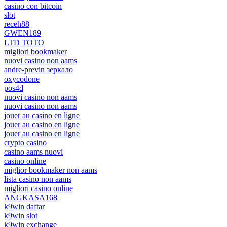
casino con bitcoin
slot
receh88
GWEN189
LTD TOTO
migliori bookmaker
nuovi casino non aams
andre-previn зеркало
oxycodone
pos4d
nuovi casino non aams
nuovi casino non aams
jouer au casino en ligne
jouer au casino en ligne
jouer au casino en ligne
crypto casino
casino aams nuovi
casino online
miglior bookmaker non aams
lista casino non aams
migliori casino online
ANGKASA168
k9win daftar
k9win slot
k9win exchange