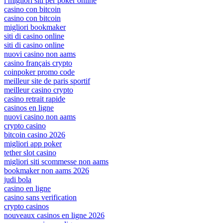
i migliori siti per poker online
casino con bitcoin
casino con bitcoin
migliori bookmaker
siti di casino online
siti di casino online
nuovi casino non aams
casino français crypto
coinpoker promo code
meilleur site de paris sportif
meilleur casino crypto
casino retrait rapide
casinos en ligne
nuovi casino non aams
crypto casino
bitcoin casino 2026
migliori app poker
tether slot casino
migliori siti scommesse non aams
bookmaker non aams 2026
judi bola
casino en ligne
casino sans verification
crypto casinos
nouveaux casinos en ligne 2026