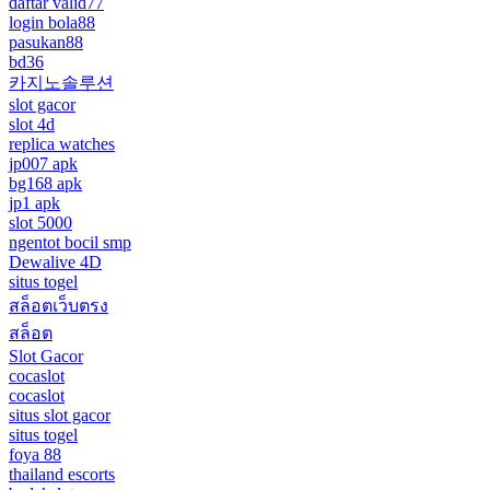
daftar valid77
login bola88
pasukan88
bd36
카지노솔루션
slot gacor
slot 4d
replica watches
jp007 apk
bg168 apk
jp1 apk
slot 5000
ngentot bocil smp
Dewalive 4D
situs togel
สล็อตเว็บตรง
สล็อต
Slot Gacor
cocaslot
cocaslot
situs slot gacor
situs togel
foya 88
thailand escorts