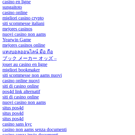
casino en ligne
sungaitoto
casino online
migliori casino crypto
siti scommesse italiani
mejores casinos
nuovi casino non aams
Yearwin Game
mejores casinos online
แทงบอลออนไลน์ มือ ถือ
ブック メーカー オッズ –
jouer au casino en ligne
migliori bookmaker
siti scommesse non aams nuovi
casino online nuovi
siti di casino online
pos4d link alternatif
siti di casino online
nuovi casino non aams
situs pos4d
situs pos4d
situs pos4d
casino sans kyc
casino non aams senza documenti
casino senza invio documenti