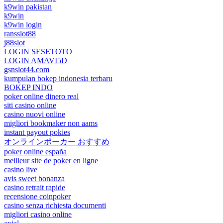
k9win pakistan
k9win
k9win login
ransslot88
j88slot
LOGIN SESETOTO
LOGIN AMAVI5D
gsnslot44.com
kumpulan bokep indonesia terbaru
BOKEP INDO
poker online dinero real
siti casino online
casino nuovi online
migliori bookmaker non aams
instant payout pokies
オンラインポーカー おすすめ
poker online españa
meilleur site de poker en ligne
casino live
avis sweet bonanza
casino retrait rapide
recensione coinpoker
casino senza richiesta documenti
migliori casino online