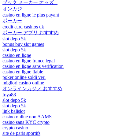
ブック メーカー オッズ –
オンカジ
casino en ligne le plus payant
ポーカー
credit card casinos uk
ポーカー アプリ おすすめ
slot depo 5k
bonus buy slot games
slot depo 5k
casino en ligne
casino en ligne france légal
casino en ligne sans verification
casino en ligne fiable
poker online soldi veri
migliori casinò online
オンラインカジノ おすすめ
foya88
slot depo 5k
slot depo 5k
link balislot
casino online non AAMS
casino sans KYC crypto
crypto casino
site de paris sportifs