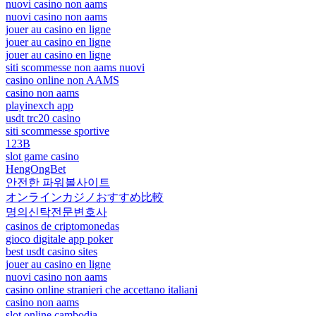
nuovi casino non aams
nuovi casino non aams
jouer au casino en ligne
jouer au casino en ligne
jouer au casino en ligne
siti scommesse non aams nuovi
casino online non AAMS
casino non aams
playinexch app
usdt trc20 casino
siti scommesse sportive
123B
slot game casino
HengOngBet
안전한 파워볼사이트
オンラインカジノおすすめ比較
명의신탁전문변호사
casinos de criptomonedas
gioco digitale app poker
best usdt casino sites
jouer au casino en ligne
nuovi casino non aams
casino online stranieri che accettano italiani
casino non aams
slot online cambodia