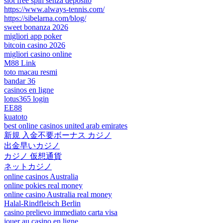
slot free spin senza deposito
https://www.always-tennis.com/
https://sibelarna.com/blog/
sweet bonanza 2026
migliori app poker
bitcoin casino 2026
migliori casino online
M88 Link
toto macau resmi
bandar 36
casinos en ligne
lotus365 login
EE88
kuatoto
best online casinos united arab emirates
新規 入金不要ボーナス カジノ
出金早いカジノ
カジノ 仮想通貨
ネットカジノ
online casinos Australia
online pokies real money
online casino Australia real money
Halal-Rindfleisch Berlin
casino prelievo immediato carta visa
jouer au casino en ligne