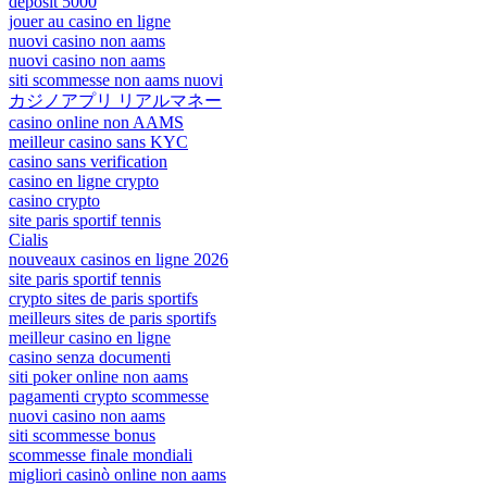
deposit 5000
jouer au casino en ligne
nuovi casino non aams
nuovi casino non aams
siti scommesse non aams nuovi
カジノアプリ リアルマネー
casino online non AAMS
meilleur casino sans KYC
casino sans verification
casino en ligne crypto
casino crypto
site paris sportif tennis
Cialis
nouveaux casinos en ligne 2026
site paris sportif tennis
crypto sites de paris sportifs
meilleurs sites de paris sportifs
meilleur casino en ligne
casino senza documenti
siti poker online non aams
pagamenti crypto scommesse
nuovi casino non aams
siti scommesse bonus
scommesse finale mondiali
migliori casinò online non aams