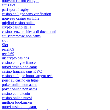
nouveau casino en ligne
situs slot
pari sportif rugby
casino en ligne sans verification
nouveau casino en ligne
migliori casino online
crypto casino Italia
casinò senza richiesta di documenti
siti scommesse non aams
slot
Slot
receh69
receh69
uk crypto casinos
casino en ligne france
nuovi casino non aams
casino français sans KYC
casino en ligne bonus argent reel
jouer au casino en ligne
poker online non aams
poker online non aams
casino con bitcoin
casino online nuovi
migliori bookmaker
nuovi casino non aams