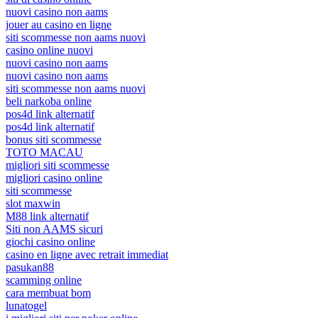
nuovi casino non aams
jouer au casino en ligne
siti scommesse non aams nuovi
casino online nuovi
nuovi casino non aams
nuovi casino non aams
siti scommesse non aams nuovi
beli narkoba online
pos4d link alternatif
pos4d link alternatif
bonus siti scommesse
TOTO MACAU
migliori siti scommesse
migliori casino online
siti scommesse
slot maxwin
M88 link alternatif
Siti non AAMS sicuri
giochi casino online
casino en ligne avec retrait immediat
pasukan88
scamming online
cara membuat bom
lunatogel