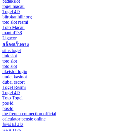
badakslot
togel macau
Togel 4D
biirokanhilir.org
toto slot resmi
Toto Macau
mantul138
Ligacor
สล็อตเว็บตรง
situs togel
link slot
toto slot
toto slot
tiketslot login
uudet kasinot
dubai escort
Togel Resmi
Togel 4D
Toto Togel
pos4d
pos4d
the french connection official
calculator pensie online
블랙티비2
SAKTI26