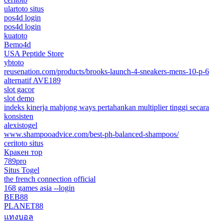
ulartoto situs
pos4d login
pos4d login
kuatoto
Bemo4d
USA Peptide Store
ybtoto
reusenation.com/products/brooks-launch-4-sneakers-mens-10-p-6
alternatif AVE189
slot gacor
slot demo
indeks kinerja mahjong ways pertahankan multiplier tinggi secara
konsisten
alexistogel
www.shampooadvice.com/best-ph-balanced-shampoos/
ceritoto situs
Кракен тор
789pro
Situs Togel
the french connection official
168 games asia --login
BEB88
PLANET88
แทงบอล