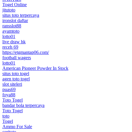
Togel Online
jitutoto
situs toto terpercaya
ironslot daftar
ransslot88
ayamtoto
lotto01
live draw hk
receh 69
https://etgmantap06.com/
football wagers
lotto01
American Pioneer Powder In Stock
situs toto togel
agen toto togel
slot siteleri
puas69
foya88
Toto Togel
bandar bola terpercaya
Toto Togel
toto
Togel
Ammo For Sale
ceritoto