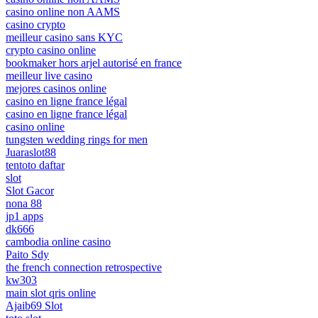
casino online non AAMS
casino crypto
meilleur casino sans KYC
crypto casino online
bookmaker hors arjel autorisé en france
meilleur live casino
mejores casinos online
casino en ligne france légal
casino en ligne france légal
casino online
tungsten wedding rings for men
Juaraslot88
tentoto daftar
slot
Slot Gacor
nona 88
jp1 apps
dk666
cambodia online casino
Paito Sdy
the french connection retrospective
kw303
main slot qris online
Ajaib69 Slot