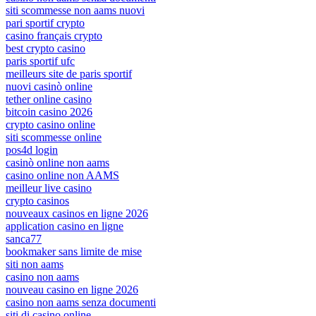
siti scommesse non aams nuovi
pari sportif crypto
casino français crypto
best crypto casino
paris sportif ufc
meilleurs site de paris sportif
nuovi casinò online
tether online casino
bitcoin casino 2026
crypto casino online
siti scommesse online
pos4d login
casinò online non aams
casino online non AAMS
meilleur live casino
crypto casinos
nouveaux casinos en ligne 2026
application casino en ligne
sanca77
bookmaker sans limite de mise
siti non aams
casino non aams
nouveau casino en ligne 2026
casino non aams senza documenti
siti di casino online