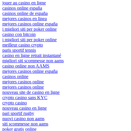
jouer au casino en ligne
casinos online españa
casinos online de españa
mejores casinos en linea
mejores casinos online españa
i migliori siti per poker online
casino con bitcoin
i migliori siti per poker online
meilleur casino crypto
paris sportif tennis
casino en ligne retrait instantané
migliori siti scommesse non aams
casino online non AAMS
mejores casinos online españa
casinos online
mejores casinos online
mejores casinos online
nouveau site de casino en ligne
crypto casino sans KYC
crypto casino
nouveau casino en ligne
pari sportif rugby
nuovi casino non aams
siti scommesse non aams
poker gratis online