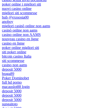
poker online i migliori siti
nuovi casino online
migliori siti scommesse
hub @exssosia00
anoboy
migliori casinò online non aams
casinò online non aams
casino online non AAMS
nouveau casino en ligne
casino en ligne
poker online migliori siti
siti poker online
bitcoin casino Italia
siti scommesse
casino non aams
deposit 5000
braga89
Poker Dominobet
full hd porno
macauslot88 login
deposit 5000
deposit 5000
deposit 5000
sungaitoto