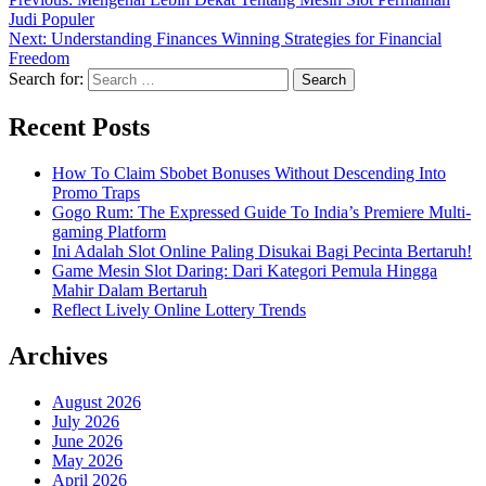
Judi Populer
Next:
Understanding Finances Winning Strategies for Financial
Freedom
Search for:
Recent Posts
How To Claim Sbobet Bonuses Without Descending Into
Promo Traps
Gogo Rum: The Expressed Guide To India’s Premiere Multi-
gaming Platform
Ini Adalah Slot Online Paling Disukai Bagi Pecinta Bertaruh!
Game Mesin Slot Daring: Dari Kategori Pemula Hingga
Mahir Dalam Bertaruh
Reflect Lively Online Lottery Trends
Archives
August 2026
July 2026
June 2026
May 2026
April 2026