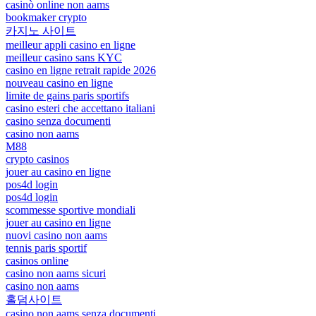
casinò online non aams
bookmaker crypto
카지노 사이트
meilleur appli casino en ligne
meilleur casino sans KYC
casino en ligne retrait rapide 2026
nouveau casino en ligne
limite de gains paris sportifs
casino esteri che accettano italiani
casino senza documenti
casino non aams
M88
crypto casinos
jouer au casino en ligne
pos4d login
pos4d login
scommesse sportive mondiali
jouer au casino en ligne
nuovi casino non aams
tennis paris sportif
casinos online
casino non aams sicuri
casino non aams
홀덤사이트
casino non aams senza documenti