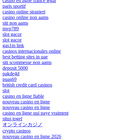
casino en ligne france légal
paris sportif
casino online stranieri
casino online non aams
siti non aams
mvp789
slot gacor
slot gacor
gas1m link
casinos internacionales online
best betting sites in uae
siti scommesse non aams
deposit 5000
pakde4d
puas69
british credit card casinos
slot
casino en ligne fiable
nouveau casino en ligne
nouveau casino en ligne
casino en ligne qui paye vraiment
situs togel
オンラインカジノ
crypto casinos
nouveau casino en ligne 2026