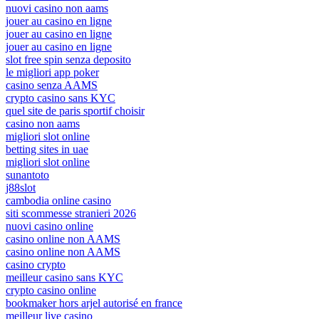
nuovi casino non aams
jouer au casino en ligne
jouer au casino en ligne
jouer au casino en ligne
slot free spin senza deposito
le migliori app poker
casino senza AAMS
crypto casino sans KYC
quel site de paris sportif choisir
casino non aams
migliori slot online
betting sites in uae
migliori slot online
sunantoto
j88slot
cambodia online casino
siti scommesse stranieri 2026
nuovi casino online
casino online non AAMS
casino online non AAMS
casino crypto
meilleur casino sans KYC
crypto casino online
bookmaker hors arjel autorisé en france
meilleur live casino