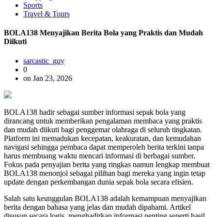
Sports
Travel & Tours
BOLA138 Menyajikan Berita Bola yang Praktis dan Mudah
Diikuti
sarcastic_guy
0
on Jan 23, 2026
BOLA138 hadir sebagai sumber informasi sepak bola yang
dirancang untuk memberikan pengalaman membaca yang praktis
dan mudah diikuti bagi penggemar olahraga di seluruh tingkatan.
Platform ini memadukan kecepatan, keakuratan, dan kemudahan
navigasi sehingga pembaca dapat memperoleh berita terkini tanpa
harus membuang waktu mencari informasi di berbagai sumber.
Fokus pada penyajian berita yang ringkas namun lengkap membuat
BOLA138 menonjol sebagai pilihan bagi mereka yang ingin tetap
update dengan perkembangan dunia sepak bola secara efisien.
Salah satu keunggulan BOLA138 adalah kemampuan menyajikan
berita dengan bahasa yang jelas dan mudah dipahami. Artikel
disusun secara logis, menghadirkan informasi penting seperti hasil