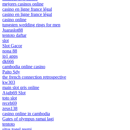
mejores casinos online
casino en ligne france légal
casino en ligne france légal
casino online
tungsten wedding rings for men
Juaraslot88
tentoto daftar
slot
Slot Gacor
nona 88
jp1 apps
dk666
cambodia online casino
Paito Sdy
the french connection retrospective
kw303
main slot qris online
Ajaib69 Slot
toto slot
receh69
zeus138
casino online in cambodia
Gates of olympus ramai lagi
tentoto
situs togel resmi