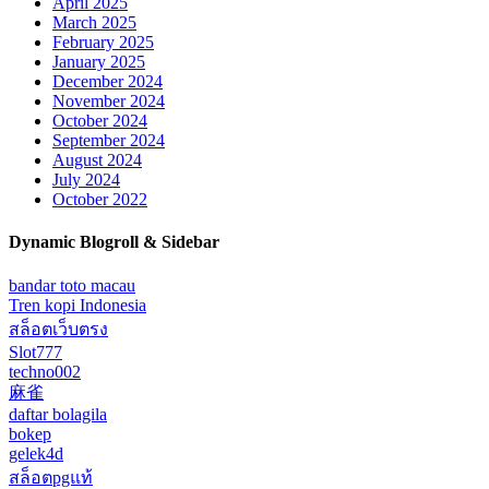
April 2025
March 2025
February 2025
January 2025
December 2024
November 2024
October 2024
September 2024
August 2024
July 2024
October 2022
Dynamic Blogroll & Sidebar
bandar toto macau
Tren kopi Indonesia
สล็อตเว็บตรง
Slot777
techno002
麻雀
daftar bolagila
bokep
gelek4d
สล็อตpgแท้