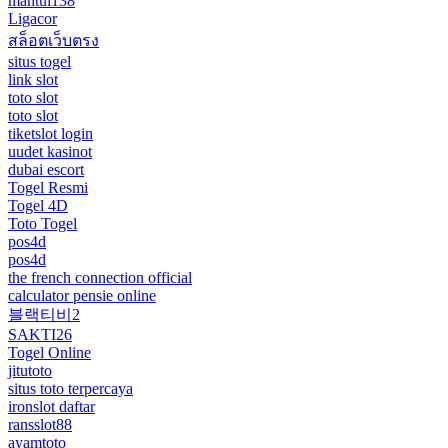
mantul138
Ligacor
สล็อตเว็บตรง
situs togel
link slot
toto slot
toto slot
tiketslot login
uudet kasinot
dubai escort
Togel Resmi
Togel 4D
Toto Togel
pos4d
pos4d
the french connection official
calculator pensie online
블랙티비2
SAKTI26
Togel Online
jitutoto
situs toto terpercaya
ironslot daftar
ransslot88
ayamtoto