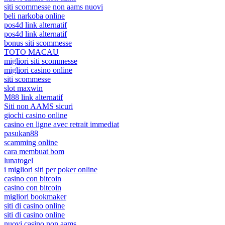
siti scommesse non aams nuovi
beli narkoba online
pos4d link alternatif
pos4d link alternatif
bonus siti scommesse
TOTO MACAU
migliori siti scommesse
migliori casino online
siti scommesse
slot maxwin
M88 link alternatif
Siti non AAMS sicuri
giochi casino online
casino en ligne avec retrait immediat
pasukan88
scamming online
cara membuat bom
lunatogel
i migliori siti per poker online
casino con bitcoin
casino con bitcoin
migliori bookmaker
siti di casino online
siti di casino online
nuovi casino non aams