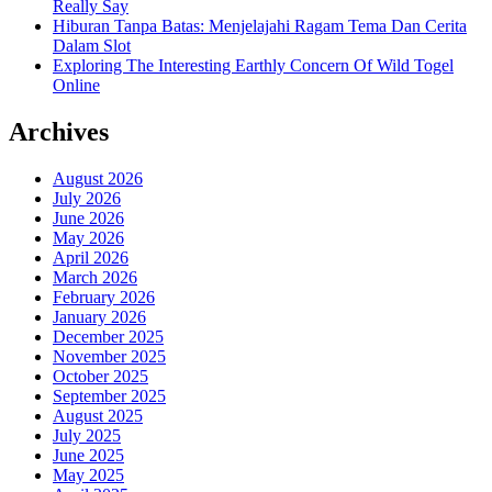
Really Say
Hiburan Tanpa Batas: Menjelajahi Ragam Tema Dan Cerita
Dalam Slot
Exploring The Interesting Earthly Concern Of Wild Togel
Online
Archives
August 2026
July 2026
June 2026
May 2026
April 2026
March 2026
February 2026
January 2026
December 2025
November 2025
October 2025
September 2025
August 2025
July 2025
June 2025
May 2025