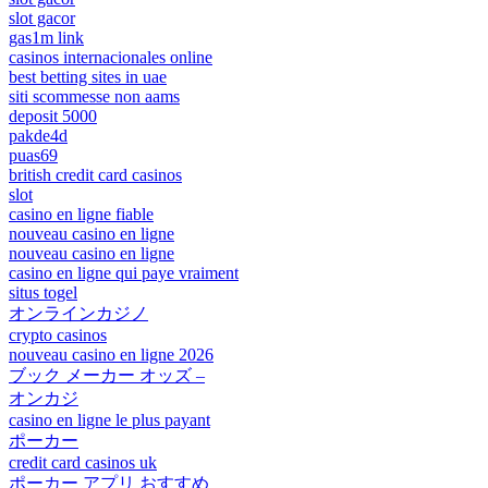
slot gacor
gas1m link
casinos internacionales online
best betting sites in uae
siti scommesse non aams
deposit 5000
pakde4d
puas69
british credit card casinos
slot
casino en ligne fiable
nouveau casino en ligne
nouveau casino en ligne
casino en ligne qui paye vraiment
situs togel
オンラインカジノ
crypto casinos
nouveau casino en ligne 2026
ブック メーカー オッズ –
オンカジ
casino en ligne le plus payant
ポーカー
credit card casinos uk
ポーカー アプリ おすすめ