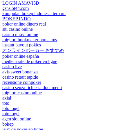
LOGIN AMAVI5D
gsnslot44.com
kumpulan bokep indonesia terbaru
BOKEP INDO
poker online dinero real
siti casino online
casino nuovi online
migliori bookmaker non aams
instant payout pokies
オンラインポーカー おすすめ
poker online españa
meilleur site de poker en ligne
casino live
avis sweet bonanza
casino retrait rapide
recensione coinpoker
casino senza richiesta documenti
migliori casino online
axial
toto
toto togel
toto togel
agen slot online
bokep
jeux de poker en ligne