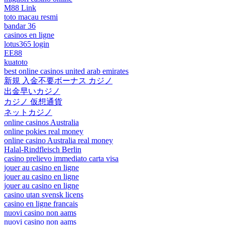
M88 Link
toto macau resmi
bandar 36
casinos en ligne
lotus365 login
EE88
kuatoto
best online casinos united arab emirates
新規 入金不要ボーナス カジノ
出金早いカジノ
カジノ 仮想通貨
ネットカジノ
online casinos Australia
online pokies real money
online casino Australia real money
Halal-Rindfleisch Berlin
casino prelievo immediato carta visa
jouer au casino en ligne
jouer au casino en ligne
jouer au casino en ligne
casino utan svensk licens
casino en ligne francais
nuovi casino non aams
nuovi casino non aams