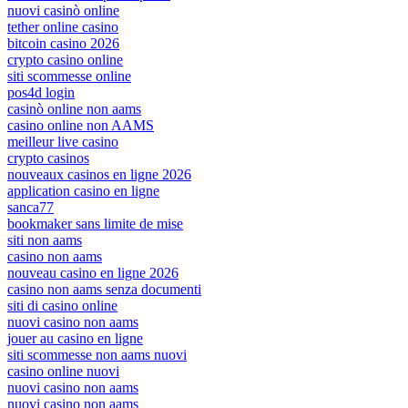
nuovi casinò online
tether online casino
bitcoin casino 2026
crypto casino online
siti scommesse online
pos4d login
casinò online non aams
casino online non AAMS
meilleur live casino
crypto casinos
nouveaux casinos en ligne 2026
application casino en ligne
sanca77
bookmaker sans limite de mise
siti non aams
casino non aams
nouveau casino en ligne 2026
casino non aams senza documenti
siti di casino online
nuovi casino non aams
jouer au casino en ligne
siti scommesse non aams nuovi
casino online nuovi
nuovi casino non aams
nuovi casino non aams