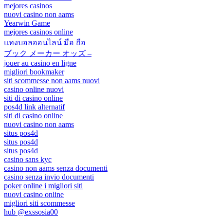
mejores casinos
nuovi casino non aams
Yearwin Game
mejores casinos online
แทงบอลออนไลน์ มือ ถือ
ブック メーカー オッズ –
jouer au casino en ligne
migliori bookmaker
siti scommesse non aams nuovi
casino online nuovi
siti di casino online
pos4d link alternatif
siti di casino online
nuovi casino non aams
situs pos4d
situs pos4d
situs pos4d
casino sans kyc
casino non aams senza documenti
casino senza invio documenti
poker online i migliori siti
nuovi casino online
migliori siti scommesse
hub @exssosia00