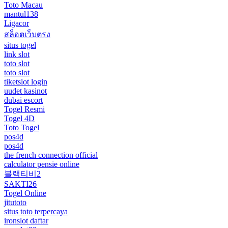
Toto Macau
mantul138
Ligacor
สล็อตเว็บตรง
situs togel
link slot
toto slot
toto slot
tiketslot login
uudet kasinot
dubai escort
Togel Resmi
Togel 4D
Toto Togel
pos4d
pos4d
the french connection official
calculator pensie online
블랙티비2
SAKTI26
Togel Online
jitutoto
situs toto terpercaya
ironslot daftar