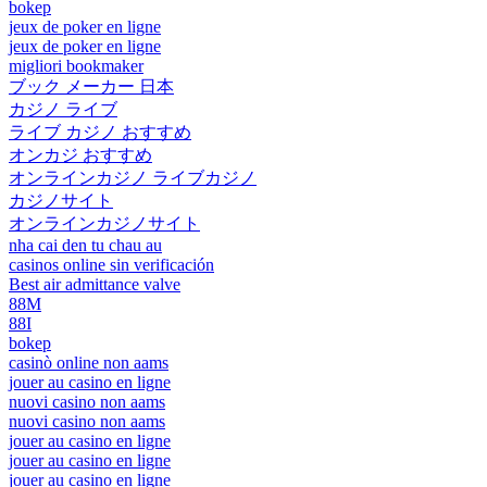
bokep
jeux de poker en ligne
jeux de poker en ligne
migliori bookmaker
ブック メーカー 日本
カジノ ライブ
ライブ カジノ おすすめ
オンカジ おすすめ
オンラインカジノ ライブカジノ
カジノサイト
オンラインカジノサイト
nha cai den tu chau au
casinos online sin verificación
Best air admittance valve
88M
88I
bokep
casinò online non aams
jouer au casino en ligne
nuovi casino non aams
nuovi casino non aams
jouer au casino en ligne
jouer au casino en ligne
jouer au casino en ligne