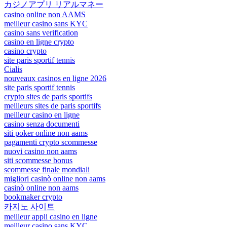
カジノアプリ リアルマネー
casino online non AAMS
meilleur casino sans KYC
casino sans verification
casino en ligne crypto
casino crypto
site paris sportif tennis
Cialis
nouveaux casinos en ligne 2026
site paris sportif tennis
crypto sites de paris sportifs
meilleurs sites de paris sportifs
meilleur casino en ligne
casino senza documenti
siti poker online non aams
pagamenti crypto scommesse
nuovi casino non aams
siti scommesse bonus
scommesse finale mondiali
migliori casinò online non aams
casinò online non aams
bookmaker crypto
카지노 사이트
meilleur appli casino en ligne
meilleur casino sans KYC