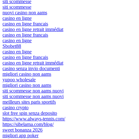
siti scommesse
siti scommesse
nuovi casino non aams
casino en ligne
casino en ligne francais
casino en ligne retrait immédiat
casino en ligne francais
casino en ligne
Sbobet88
casino en ligne
casino en ligne francais
casino en ligne retrait immédiat
casino senza invio documenti
migliori casino non aams
yupoo wholesale
migliori casino non aams
siti scommesse non aams nuovi
siti scommesse non aams nuovi
meilleurs sites paris sportifs
casino crypto
slot free spin senza deposito
https://www.always-tennis.com/
https://sibelarna.com/blog/
sweet bonanza 2026
migliori app poker