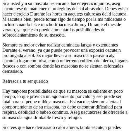
Si a usted y a su mascota les encanta hacer ejercicio juntos, aseg
uacute;rese de mantenerse protegidos del sol abrasador. Debes evitar
hacer ejercicio Durante las horas m aacute;s calurosas del d iacute;a.
M aacute;s bien, puede tomar algo de tiempo por la ma ntilde;ana o
incluso cuando hace mucho fr iacute;o Jimmy Durante el mes de
verano, ya que esto puede aumentar las posibilidades de
sobrecalentamiento de su mascota.
Siempre es mejor evitar realizar caminatas largas y extenuantes
Durante el verano, ya que puede provocar una exposici oacute;n
prolongada al sol. Es mejor llevar a su mascota a pasear a alg
uacute;n lugar con brisa, como un terreno cubierto de hierba, lugares
frescos o con sombra donde las mascotas no se sientan esforzadas
demasiado.
Refresca a tu ser querido
Hay mayores posibilidades de que su mascota se caliente en poco
tiempo, lo que provoca un agotamiento por calor y eso puede ser
fatal para su peque ntilde;a mascota. Est eacute; siempre alerta al
comportamiento de su mascota, no debe encontrar dificultad para
respirar, debilidad o babeo continuo. Aseg uacute;rese de ofrecerle a
su mascota agua drinkable fresca y refugio.
Si crees que hace demasiado calor afuera, tambi eacute;n puedes