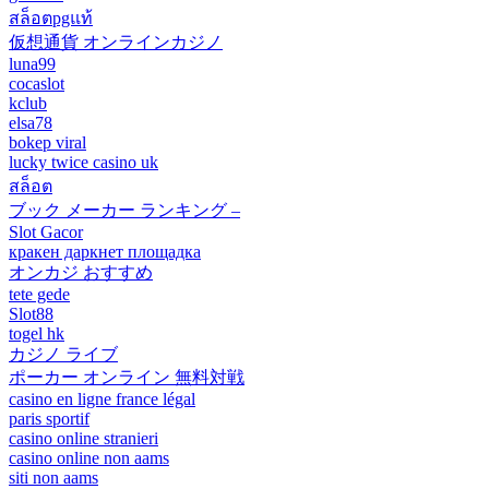
สล็อตpgแท้
仮想通貨 オンラインカジノ
luna99
cocaslot
kclub
elsa78
bokep viral
lucky twice casino uk
สล็อต
ブック メーカー ランキング –
Slot Gacor
кракен даркнет площадка
オンカジ おすすめ
tete gede
Slot88
togel hk
カジノ ライブ
ポーカー オンライン 無料対戦
casino en ligne france légal
paris sportif
casino online stranieri
casino online non aams
siti non aams