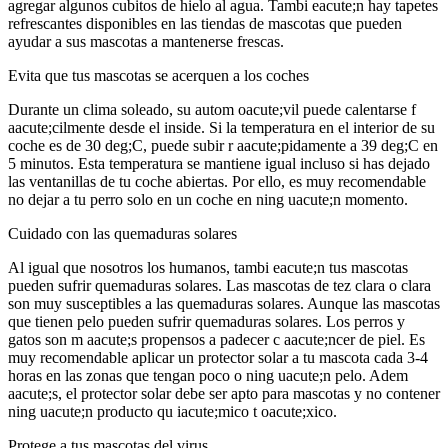
agregar algunos cubitos de hielo al agua. Tambi eacute;n hay tapetes
refrescantes disponibles en las tiendas de mascotas que pueden
ayudar a sus mascotas a mantenerse frescas.
Evita que tus mascotas se acerquen a los coches
Durante un clima soleado, su autom oacute;vil puede calentarse f
aacute;cilmente desde el inside. Si la temperatura en el interior de su
coche es de 30 deg;C, puede subir r aacute;pidamente a 39 deg;C en
5 minutos. Esta temperatura se mantiene igual incluso si has dejado
las ventanillas de tu coche abiertas. Por ello, es muy recomendable
no dejar a tu perro solo en un coche en ning uacute;n momento.
Cuidado con las quemaduras solares
Al igual que nosotros los humanos, tambi eacute;n tus mascotas
pueden sufrir quemaduras solares. Las mascotas de tez clara o clara
son muy susceptibles a las quemaduras solares. Aunque las mascotas
que tienen pelo pueden sufrir quemaduras solares. Los perros y
gatos son m aacute;s propensos a padecer c aacute;ncer de piel. Es
muy recomendable aplicar un protector solar a tu mascota cada 3-4
horas en las zonas que tengan poco o ning uacute;n pelo. Adem
aacute;s, el protector solar debe ser apto para mascotas y no contener
ning uacute;n producto qu iacute;mico t oacute;xico.
Protege a tus mascotas del virus