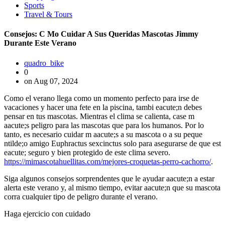
Sports
Travel & Tours
Consejos: C Mo Cuidar A Sus Queridas Mascotas Jimmy
Durante Este Verano
quadro_bike
0
on Aug 07, 2024
Como el verano llega como un momento perfecto para irse de
vacaciones y hacer una fete en la piscina, tambi eacute;n debes
pensar en tus mascotas. Mientras el clima se calienta, case m
aacute;s peligro para las mascotas que para los humanos. Por lo
tanto, es necesario cuidar m aacute;s a su mascota o a su peque
ntilde;o amigo Euphractus sexcinctus solo para asegurarse de que est
eacute; seguro y bien protegido de este clima severo.
https://mimascotahuellitas.com/mejores-croquetas-perro-cachorro/
.
Siga algunos consejos sorprendentes que le ayudar aacute;n a estar
alerta este verano y, al mismo tiempo, evitar aacute;n que su mascota
corra cualquier tipo de peligro durante el verano.
Haga ejercicio con cuidado