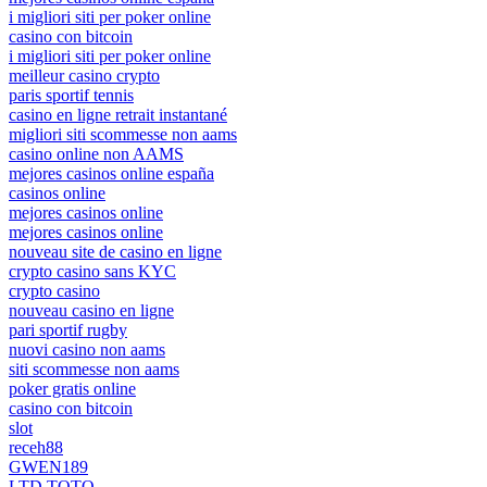
i migliori siti per poker online
casino con bitcoin
i migliori siti per poker online
meilleur casino crypto
paris sportif tennis
casino en ligne retrait instantané
migliori siti scommesse non aams
casino online non AAMS
mejores casinos online españa
casinos online
mejores casinos online
mejores casinos online
nouveau site de casino en ligne
crypto casino sans KYC
crypto casino
nouveau casino en ligne
pari sportif rugby
nuovi casino non aams
siti scommesse non aams
poker gratis online
casino con bitcoin
slot
receh88
GWEN189
LTD TOTO