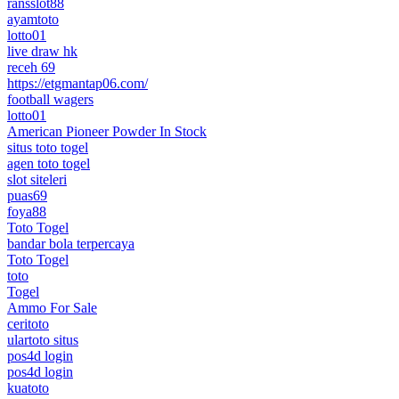
ransslot88
ayamtoto
lotto01
live draw hk
receh 69
https://etgmantap06.com/
football wagers
lotto01
American Pioneer Powder In Stock
situs toto togel
agen toto togel
slot siteleri
puas69
foya88
Toto Togel
bandar bola terpercaya
Toto Togel
toto
Togel
Ammo For Sale
ceritoto
ulartoto situs
pos4d login
pos4d login
kuatoto