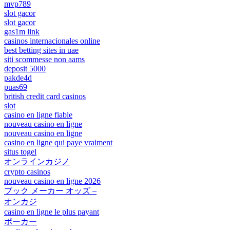
mvp789
slot gacor
slot gacor
gas1m link
casinos internacionales online
best betting sites in uae
siti scommesse non aams
deposit 5000
pakde4d
puas69
british credit card casinos
slot
casino en ligne fiable
nouveau casino en ligne
nouveau casino en ligne
casino en ligne qui paye vraiment
situs togel
オンラインカジノ
crypto casinos
nouveau casino en ligne 2026
ブック メーカー オッズ –
オンカジ
casino en ligne le plus payant
ポーカー