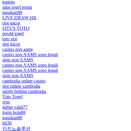
tentoto
situs togel resmi
pasukan88
LIVE DRAW HK
slot gacor
SITUS TOTO
pos4d togel
toto slot
slot gacor
casino non aams
casino non AAMS sono legali
slots non AAMS
casino non AAMS sono legali
casino non AAMS sono legali
slots non AAMS
cambodia online casino
slot online cambodia
sports betting cambodia
Toto Togel
wps
daftar valid77
login bola88
pasukan88
bd36
카지노솔루션