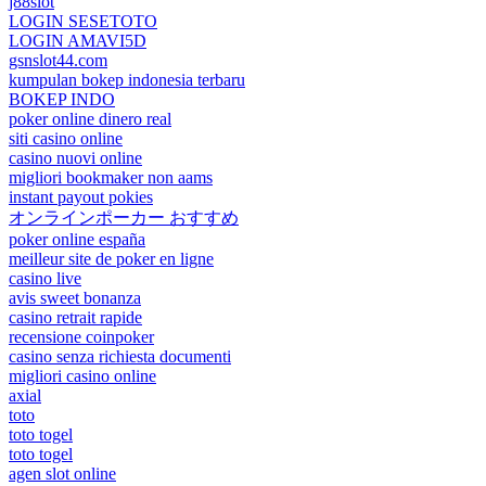
j88slot
LOGIN SESETOTO
LOGIN AMAVI5D
gsnslot44.com
kumpulan bokep indonesia terbaru
BOKEP INDO
poker online dinero real
siti casino online
casino nuovi online
migliori bookmaker non aams
instant payout pokies
オンラインポーカー おすすめ
poker online españa
meilleur site de poker en ligne
casino live
avis sweet bonanza
casino retrait rapide
recensione coinpoker
casino senza richiesta documenti
migliori casino online
axial
toto
toto togel
toto togel
agen slot online