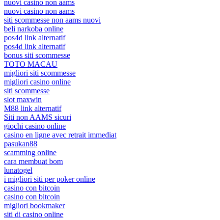
nuovi casino non aams
nuovi casino non aams
siti scommesse non aams nuovi
beli narkoba online
pos4d link alternatif
pos4d link alternatif
bonus siti scommesse
TOTO MACAU
migliori siti scommesse
migliori casino online
siti scommesse
slot maxwin
M88 link alternatif
Siti non AAMS sicuri
giochi casino online
casino en ligne avec retrait immediat
pasukan88
scamming online
cara membuat bom
lunatogel
i migliori siti per poker online
casino con bitcoin
casino con bitcoin
migliori bookmaker
siti di casino online