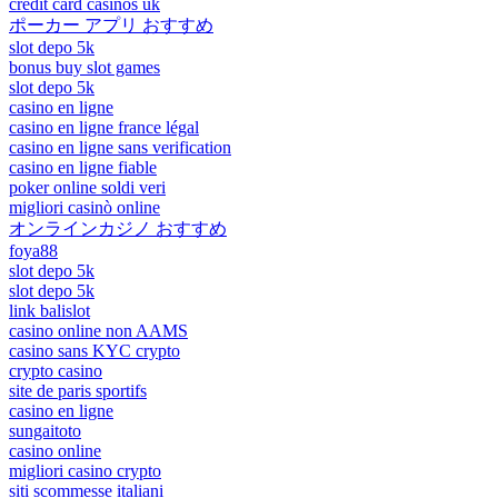
credit card casinos uk
ポーカー アプリ おすすめ
slot depo 5k
bonus buy slot games
slot depo 5k
casino en ligne
casino en ligne france légal
casino en ligne sans verification
casino en ligne fiable
poker online soldi veri
migliori casinò online
オンラインカジノ おすすめ
foya88
slot depo 5k
slot depo 5k
link balislot
casino online non AAMS
casino sans KYC crypto
crypto casino
site de paris sportifs
casino en ligne
sungaitoto
casino online
migliori casino crypto
siti scommesse italiani