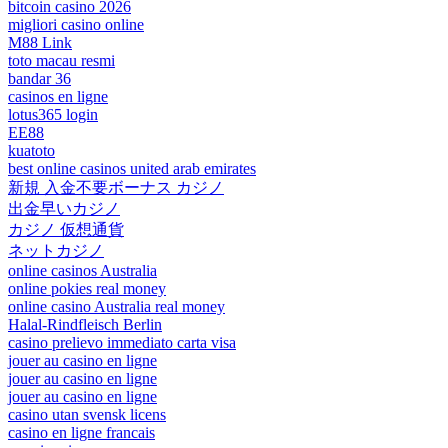
bitcoin casino 2026
migliori casino online
M88 Link
toto macau resmi
bandar 36
casinos en ligne
lotus365 login
EE88
kuatoto
best online casinos united arab emirates
新規 入金不要ボーナス カジノ
出金早いカジノ
カジノ 仮想通貨
ネットカジノ
online casinos Australia
online pokies real money
online casino Australia real money
Halal-Rindfleisch Berlin
casino prelievo immediato carta visa
jouer au casino en ligne
jouer au casino en ligne
jouer au casino en ligne
casino utan svensk licens
casino en ligne francais