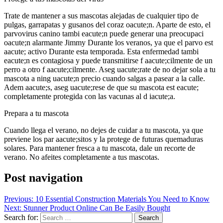
Trate de mantener a sus mascotas alejadas de cualquier tipo de
pulgas, garrapatas y gusanos del coraz oacute;n. Aparte de esto, el
parvovirus canino tambi eacute;n puede generar una preocupaci
oacute;n alarmante Jimmy Durante los veranos, ya que el parvo est
aacute; activo Durante esta temporada. Esta enfermedad tambi
eacute;n es contagiosa y puede transmitirse f aacute;cilmente de un
perro a otro f aacute;cilmente. Aseg uacute;rate de no dejar sola a tu
mascota a ning uacute;n precio cuando salgas a pasear a la calle.
Adem aacute;s, aseg uacute;rese de que su mascota est eacute;
completamente protegida con las vacunas al d iacute;a.
Prepara a tu mascota
Cuando llega el verano, no dejes de cuidar a tu mascota, ya que
previene los par aacute;sitos y la protege de futuras quemaduras
solares. Para mantener fresca a tu mascota, dale un recorte de
verano. No afeites completamente a tus mascotas.
Post navigation
Previous:
10 Essential Construction Materials You Need to Know
Next:
Stunner Product Online Can Be Easily Bought
Search for: