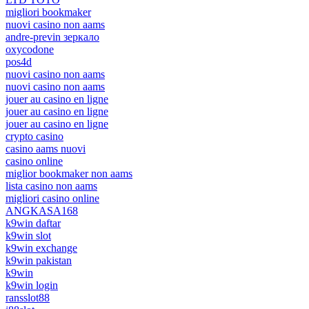
migliori bookmaker
nuovi casino non aams
andre-previn зеркало
oxycodone
pos4d
nuovi casino non aams
nuovi casino non aams
jouer au casino en ligne
jouer au casino en ligne
jouer au casino en ligne
crypto casino
casino aams nuovi
casino online
miglior bookmaker non aams
lista casino non aams
migliori casino online
ANGKASA168
k9win daftar
k9win slot
k9win exchange
k9win pakistan
k9win
k9win login
ransslot88