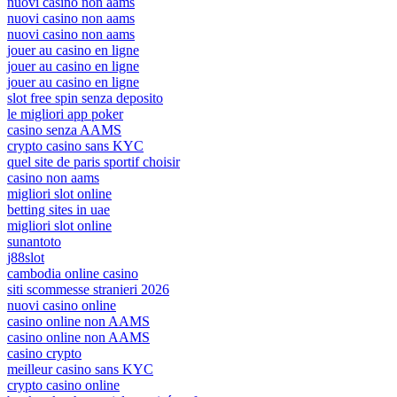
nuovi casino non aams
nuovi casino non aams
nuovi casino non aams
jouer au casino en ligne
jouer au casino en ligne
jouer au casino en ligne
slot free spin senza deposito
le migliori app poker
casino senza AAMS
crypto casino sans KYC
quel site de paris sportif choisir
casino non aams
migliori slot online
betting sites in uae
migliori slot online
sunantoto
j88slot
cambodia online casino
siti scommesse stranieri 2026
nuovi casino online
casino online non AAMS
casino online non AAMS
casino crypto
meilleur casino sans KYC
crypto casino online