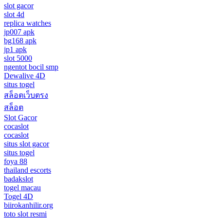
slot gacor
slot 4d
replica watches
jp007 apk
bg168 apk
jp1 apk
slot 5000
ngentot bocil smp
Dewalive 4D
situs togel
สล็อตเว็บตรง
สล็อต
Slot Gacor
cocaslot
cocaslot
situs slot gacor
situs togel
foya 88
thailand escorts
badakslot
togel macau
Togel 4D
biirokanhilir.org
toto slot resmi