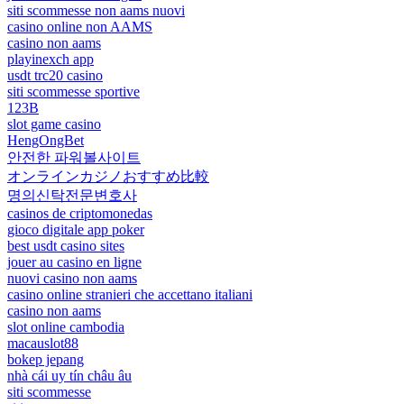
siti scommesse non aams nuovi
casino online non AAMS
casino non aams
playinexch app
usdt trc20 casino
siti scommesse sportive
123B
slot game casino
HengOngBet
안전한 파워볼사이트
オンラインカジノおすすめ比較
명의신탁전문변호사
casinos de criptomonedas
gioco digitale app poker
best usdt casino sites
jouer au casino en ligne
nuovi casino non aams
casino online stranieri che accettano italiani
casino non aams
slot online cambodia
macauslot88
bokep jepang
nhà cái uy tín châu âu
siti scommesse