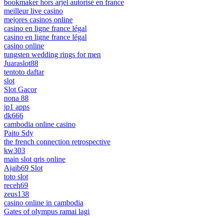
bookmaker hors arjel autorisé en france
meilleur live casino
mejores casinos online
casino en ligne france légal
casino en ligne france légal
casino online
tungsten wedding rings for men
Juaraslot88
tentoto daftar
slot
Slot Gacor
nona 88
jp1 apps
dk666
cambodia online casino
Paito Sdy
the french connection retrospective
kw303
main slot qris online
Ajaib69 Slot
toto slot
receh69
zeus138
casino online in cambodia
Gates of olympus ramai lagi