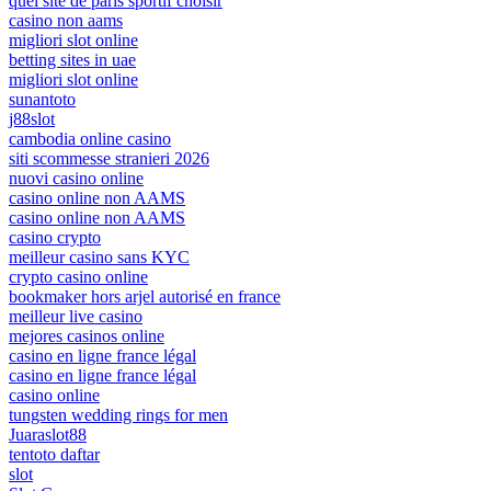
quel site de paris sportif choisir
casino non aams
migliori slot online
betting sites in uae
migliori slot online
sunantoto
j88slot
cambodia online casino
siti scommesse stranieri 2026
nuovi casino online
casino online non AAMS
casino online non AAMS
casino crypto
meilleur casino sans KYC
crypto casino online
bookmaker hors arjel autorisé en france
meilleur live casino
mejores casinos online
casino en ligne france légal
casino en ligne france légal
casino online
tungsten wedding rings for men
Juaraslot88
tentoto daftar
slot