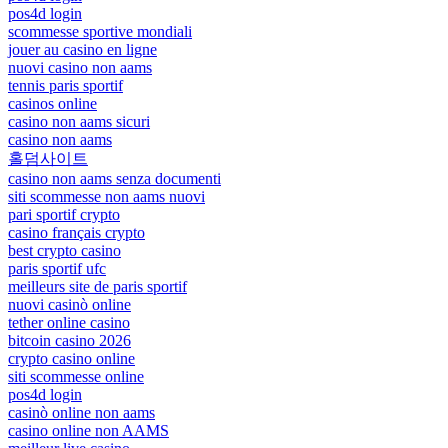
pos4d login
scommesse sportive mondiali
jouer au casino en ligne
nuovi casino non aams
tennis paris sportif
casinos online
casino non aams sicuri
casino non aams
홀덤사이트
casino non aams senza documenti
siti scommesse non aams nuovi
pari sportif crypto
casino français crypto
best crypto casino
paris sportif ufc
meilleurs site de paris sportif
nuovi casinò online
tether online casino
bitcoin casino 2026
crypto casino online
siti scommesse online
pos4d login
casinò online non aams
casino online non AAMS