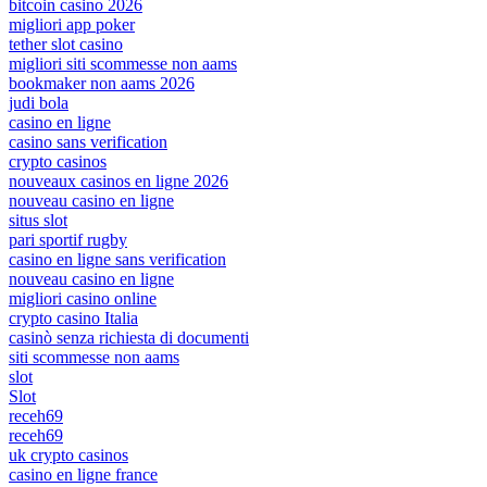
bitcoin casino 2026
migliori app poker
tether slot casino
migliori siti scommesse non aams
bookmaker non aams 2026
judi bola
casino en ligne
casino sans verification
crypto casinos
nouveaux casinos en ligne 2026
nouveau casino en ligne
situs slot
pari sportif rugby
casino en ligne sans verification
nouveau casino en ligne
migliori casino online
crypto casino Italia
casinò senza richiesta di documenti
siti scommesse non aams
slot
Slot
receh69
receh69
uk crypto casinos
casino en ligne france