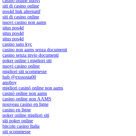
casino online nuovi
siti di casino online
pos4d link alternatif
siti di casino online
nuovi casino non aams
situs pos4d
situs pos4d
situs pos4d
casino sans kyc
casino non aams senza documenti
casino senza invio documenti
poker online i migliori siti
nuovi casino online
migliori siti scommesse
hub @exssosia00
anoboy
migliori casinò online non aams
casinò online non aams
casino online non AAMS
nouveau casino en ligne
casino en ligne
poker online migliori siti
siti poker online
bitcoin casino Italia
siti scommesse