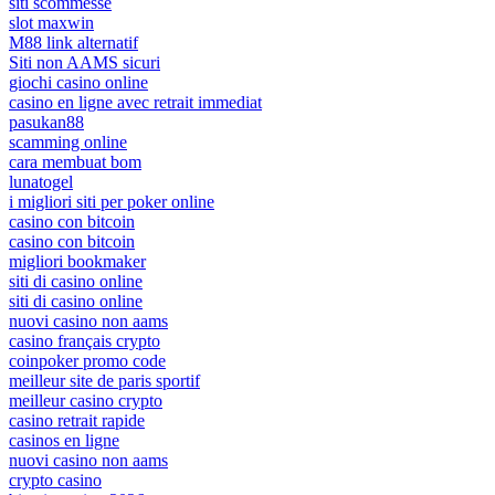
siti scommesse
slot maxwin
M88 link alternatif
Siti non AAMS sicuri
giochi casino online
casino en ligne avec retrait immediat
pasukan88
scamming online
cara membuat bom
lunatogel
i migliori siti per poker online
casino con bitcoin
casino con bitcoin
migliori bookmaker
siti di casino online
siti di casino online
nuovi casino non aams
casino français crypto
coinpoker promo code
meilleur site de paris sportif
meilleur casino crypto
casino retrait rapide
casinos en ligne
nuovi casino non aams
crypto casino