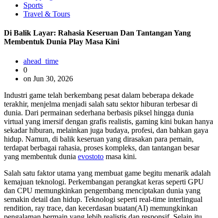
Sports
Travel & Tours
Di Balik Layar: Rahasia Keseruan Dan Tantangan Yang
Membentuk Dunia Play Masa Kini
ahead_time
0
on Jun 30, 2026
Industri game telah berkembang pesat dalam beberapa dekade
terakhir, menjelma menjadi salah satu sektor hiburan terbesar di
dunia. Dari permainan sederhana berbasis piksel hingga dunia
virtual yang imersif dengan grafis realistis, gaming kini bukan hanya
sekadar hiburan, melainkan juga budaya, profesi, dan bahkan gaya
hidup. Namun, di balik keseruan yang dirasakan para pemain,
terdapat berbagai rahasia, proses kompleks, dan tantangan besar
yang membentuk dunia
evostoto
masa kini.
Salah satu faktor utama yang membuat game begitu menarik adalah
kemajuan teknologi. Perkembangan perangkat keras seperti GPU
dan CPU memungkinkan pengembang menciptakan dunia yang
semakin detail dan hidup. Teknologi seperti real-time interlingual
rendition, ray trace, dan kecerdasan buatan(AI) memungkinkan
pengalaman bermain yang lebih realistis dan responsif. Selain itu,