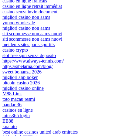
casino en ligne francais
casino en ligne retrait immédiat
casino senza invio documenti
migliori casino non aams
yupoo wholesale
migliori casino non aams
siti scommesse non aams nuovi
siti scommesse non aams nuovi
meilleurs sites paris sportifs
casino crypto
slot free spin senza deposito
https://www.always-tennis.com/
https://sibelarna.com/blog/
sweet bonanza 2026
migliori app poker
bitcoin casino 2026
migliori casino online
M88 Link
toto macau resmi
bandar 36
casinos en ligne
lotus365 login
EE88
kuatoto
best online casinos united arab emirates