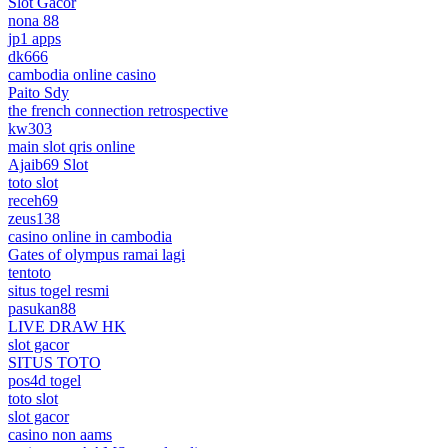
Slot Gacor
nona 88
jp1 apps
dk666
cambodia online casino
Paito Sdy
the french connection retrospective
kw303
main slot qris online
Ajaib69 Slot
toto slot
receh69
zeus138
casino online in cambodia
Gates of olympus ramai lagi
tentoto
situs togel resmi
pasukan88
LIVE DRAW HK
slot gacor
SITUS TOTO
pos4d togel
toto slot
slot gacor
casino non aams