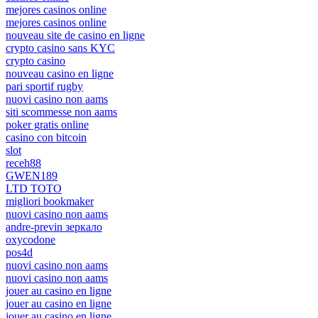
mejores casinos online
mejores casinos online
nouveau site de casino en ligne
crypto casino sans KYC
crypto casino
nouveau casino en ligne
pari sportif rugby
nuovi casino non aams
siti scommesse non aams
poker gratis online
casino con bitcoin
slot
receh88
GWEN189
LTD TOTO
migliori bookmaker
nuovi casino non aams
andre-previn зеркало
oxycodone
pos4d
nuovi casino non aams
nuovi casino non aams
jouer au casino en ligne
jouer au casino en ligne
jouer au casino en ligne