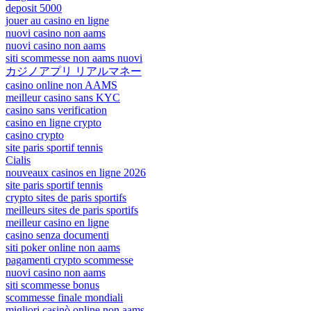
deposit 5000
jouer au casino en ligne
nuovi casino non aams
nuovi casino non aams
siti scommesse non aams nuovi
カジノアプリ リアルマネー
casino online non AAMS
meilleur casino sans KYC
casino sans verification
casino en ligne crypto
casino crypto
site paris sportif tennis
Cialis
nouveaux casinos en ligne 2026
site paris sportif tennis
crypto sites de paris sportifs
meilleurs sites de paris sportifs
meilleur casino en ligne
casino senza documenti
siti poker online non aams
pagamenti crypto scommesse
nuovi casino non aams
siti scommesse bonus
scommesse finale mondiali
migliori casinò online non aams