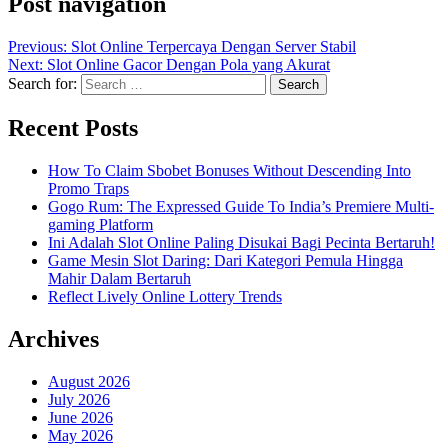
Post navigation
Previous:
Slot Online Terpercaya Dengan Server Stabil
Next:
Slot Online Gacor Dengan Pola yang Akurat
Search for:
Recent Posts
How To Claim Sbobet Bonuses Without Descending Into
Promo Traps
Gogo Rum: The Expressed Guide To India’s Premiere Multi-
gaming Platform
Ini Adalah Slot Online Paling Disukai Bagi Pecinta Bertaruh!
Game Mesin Slot Daring: Dari Kategori Pemula Hingga
Mahir Dalam Bertaruh
Reflect Lively Online Lottery Trends
Archives
August 2026
July 2026
June 2026
May 2026