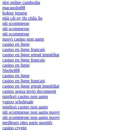
slot online cambodia
macauslot88
bokep jepang
nhà cái uy tín châu âu
siti scommesse
siti scommesse
siti scommesse
nuovi casino non aams
casino en ligne
casino en ligne francais
casino en ligne retrait immédiat
casino en ligne francais
casino en ligne
Sbobet88
casino en ligne
casino en ligne francais
casino en ligne retrait immédiat
casino senza invio documenti
migliori casino non aams
yupoo wholesale
migliori casino non aams
siti scommesse non aams nuovi
siti scommesse non aams nuovi
meilleurs sites paris sportifs
casino crypto