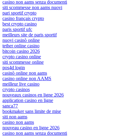
casino non aams senza documenti
siti scommesse non aams nuovi
pari sportif crypto
casino français crypto
best crypto casino
paris sportif ufc
meilleurs site de paris sportif
nuovi casinò online
tether online casino
bitcoin casino 2026
crypto casino online
siti scommesse online
pos4d login
casinò online non aams
casino online non AAMS
meilleur live casino
crypto casinos
nouveaux casinos en ligne 2026
application casino en ligne
sanca77
bookmaker sans limite de mise
siti non aams
casino non aams
nouveau casino en ligne 2026
casino non aams senza documenti