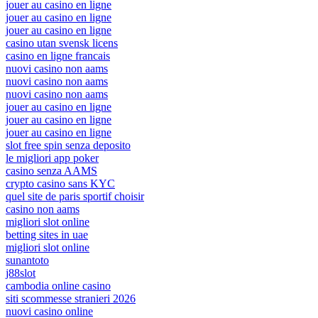
jouer au casino en ligne
jouer au casino en ligne
jouer au casino en ligne
casino utan svensk licens
casino en ligne francais
nuovi casino non aams
nuovi casino non aams
nuovi casino non aams
jouer au casino en ligne
jouer au casino en ligne
jouer au casino en ligne
slot free spin senza deposito
le migliori app poker
casino senza AAMS
crypto casino sans KYC
quel site de paris sportif choisir
casino non aams
migliori slot online
betting sites in uae
migliori slot online
sunantoto
j88slot
cambodia online casino
siti scommesse stranieri 2026
nuovi casino online