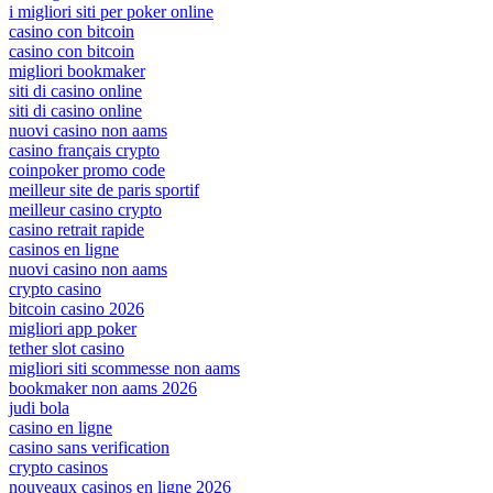
i migliori siti per poker online
casino con bitcoin
casino con bitcoin
migliori bookmaker
siti di casino online
siti di casino online
nuovi casino non aams
casino français crypto
coinpoker promo code
meilleur site de paris sportif
meilleur casino crypto
casino retrait rapide
casinos en ligne
nuovi casino non aams
crypto casino
bitcoin casino 2026
migliori app poker
tether slot casino
migliori siti scommesse non aams
bookmaker non aams 2026
judi bola
casino en ligne
casino sans verification
crypto casinos
nouveaux casinos en ligne 2026