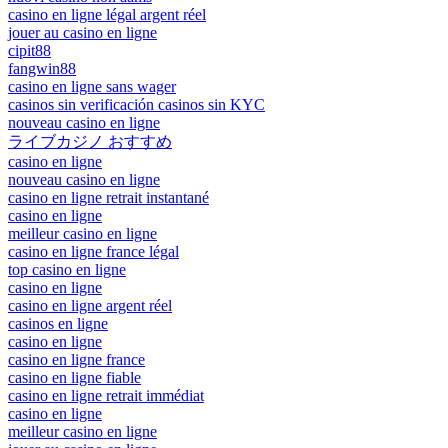
casino en ligne légal argent réel
jouer au casino en ligne
cipit88
fangwin88
casino en ligne sans wager
casinos sin verificación casinos sin KYC
nouveau casino en ligne
ライブカジノ おすすめ
casino en ligne
nouveau casino en ligne
casino en ligne retrait instantané
casino en ligne
meilleur casino en ligne
casino en ligne france légal
top casino en ligne
casino en ligne
casino en ligne argent réel
casinos en ligne
casino en ligne
casino en ligne france
casino en ligne fiable
casino en ligne retrait immédiat
casino en ligne
meilleur casino en ligne