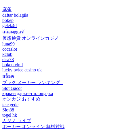
麻雀
daftar bolagila
bokep
gelek4d
สล็อตpgแท้
仮想通貨 オンラインカジノ
luna99
cocaslot
kclub
elsa78
bokep viral
lucky twice casino uk
สล็อต
ブック メーカー ランキング –
Slot Gacor
кракен даркнет площадка
オンカジ おすすめ
tete gede
Slot88
togel hk
カジノ ライブ
ポーカー オンライン 無料対戦