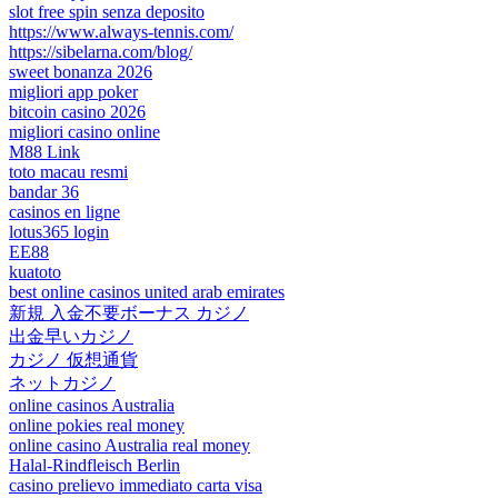
slot free spin senza deposito
https://www.always-tennis.com/
https://sibelarna.com/blog/
sweet bonanza 2026
migliori app poker
bitcoin casino 2026
migliori casino online
M88 Link
toto macau resmi
bandar 36
casinos en ligne
lotus365 login
EE88
kuatoto
best online casinos united arab emirates
新規 入金不要ボーナス カジノ
出金早いカジノ
カジノ 仮想通貨
ネットカジノ
online casinos Australia
online pokies real money
online casino Australia real money
Halal-Rindfleisch Berlin
casino prelievo immediato carta visa