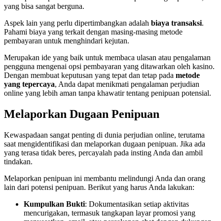
yang bisa sangat berguna.
Aspek lain yang perlu dipertimbangkan adalah
biaya transaksi
.
Pahami biaya yang terkait dengan masing-masing metode
pembayaran untuk menghindari kejutan.
Merupakan ide yang baik untuk membaca ulasan atau pengalaman
pengguna mengenai opsi pembayaran yang ditawarkan oleh kasino.
Dengan membuat keputusan yang tepat dan tetap pada
metode
yang tepercaya
, Anda dapat menikmati pengalaman perjudian
online yang lebih aman tanpa khawatir tentang penipuan potensial.
Melaporkan Dugaan Penipuan
Kewaspadaan sangat penting di dunia perjudian online, terutama
saat mengidentifikasi dan melaporkan dugaan penipuan. Jika ada
yang terasa tidak beres, percayalah pada insting Anda dan ambil
tindakan.
Melaporkan penipuan ini membantu melindungi Anda dan orang
lain dari potensi penipuan. Berikut yang harus Anda lakukan:
Kumpulkan Bukti
: Dokumentasikan setiap aktivitas
mencurigakan, termasuk tangkapan layar promosi yang