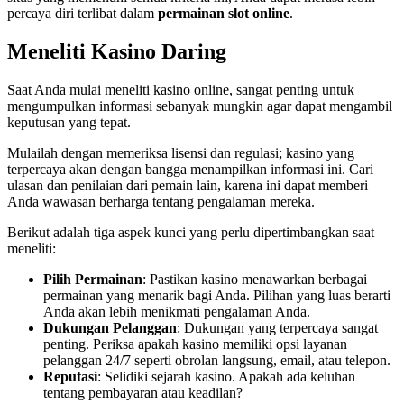
percaya diri terlibat dalam
permainan slot online
.
Meneliti Kasino Daring
Saat Anda mulai meneliti kasino online, sangat penting untuk
mengumpulkan informasi sebanyak mungkin agar dapat mengambil
keputusan yang tepat.
Mulailah dengan memeriksa lisensi dan regulasi; kasino yang
terpercaya akan dengan bangga menampilkan informasi ini. Cari
ulasan dan penilaian dari pemain lain, karena ini dapat memberi
Anda wawasan berharga tentang pengalaman mereka.
Berikut adalah tiga aspek kunci yang perlu dipertimbangkan saat
meneliti:
Pilih Permainan
: Pastikan kasino menawarkan berbagai
permainan yang menarik bagi Anda. Pilihan yang luas berarti
Anda akan lebih menikmati pengalaman Anda.
Dukungan Pelanggan
: Dukungan yang terpercaya sangat
penting. Periksa apakah kasino memiliki opsi layanan
pelanggan 24/7 seperti obrolan langsung, email, atau telepon.
Reputasi
: Selidiki sejarah kasino. Apakah ada keluhan
tentang pembayaran atau keadilan?