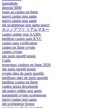
sungaitoto
deposit 5000
jouer au casino en ligne
nuovi casino non aams
nuovi casino non aams
siti scommesse non aams nuovi
カジノアプリ リアルマネー
casino online non AAMS
meilleur casino sans KYC
casino sans verification
casino en ligne crypto
casino crypto
site paris sportif tennis
Cialis
nouveaux casinos en ligne 2026
site paris sportif tennis
crypto sites de paris sportifs
meilleurs sites de paris sportifs
meilleur casino en ligne
casino senza documenti
siti poker online non aams
pagamenti crypto scommesse
nuovi casino non aams
siti scommesse bonus