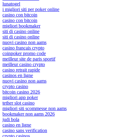
lunatogel
i migliori siti per poker online
casino con bitcoin
casino con bitcoin
migliori bookmaker
siti di casino online
siti di casino online
nuovi casino non aams
casino français crypto
coinpoker promo code
meilleur site de paris sportif
meilleur casino crypto
casino retrait rapide
casinos en ligne
nuovi casino non aams
crypto casino
bitcoin casino 2026
migliori app poker
tether slot casino
migliori siti scommesse non aams
bookmaker non aams 2026
judi bola
casino en ligne
casino sans verification
crypto casinos