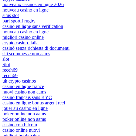
nouveaux casinos en ligne 2026
nouveau casino en ligne
situs slot
pari sportif rugby
casino en ligne sans verification
nouveau casino en ligne
migliori casino online
crypto casino Italia
casinò senza richiesta di documenti
siti scommesse non aams
slot
Slot
receh69
receh69
uk crypto casinos
casino en ligne france
nuovi casino non aams
casino français sans KYC
casino en ligne bonus argent reel
jouer au casino en ligne
poker online non aams
poker online non aams
casino con bitcoin
casino online nuovi
migliori bookmaker