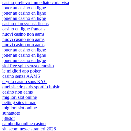
casino prelievo immediato carta visa
jouer au casino en ligne
jouer au casino en ligne
jouer au casino en ligne
casino utan svensk licens
casino en ligne francais
nuovi casino non aams
nuovi casino non aams
nuovi casino non aams
jouer au casino en ligne
jouer au casino en ligne
jouer au casino en ligne
slot free spin senza deposito
le migliori app poker
casino senza AAMS
crypto casino sans KYC
quel site de paris sportif choisir
casino non aams
migliori slot online
betting sites in uae
migliori slot online
sunantoto
j88slot
cambodia online casino
siti scommesse stranieri 2026