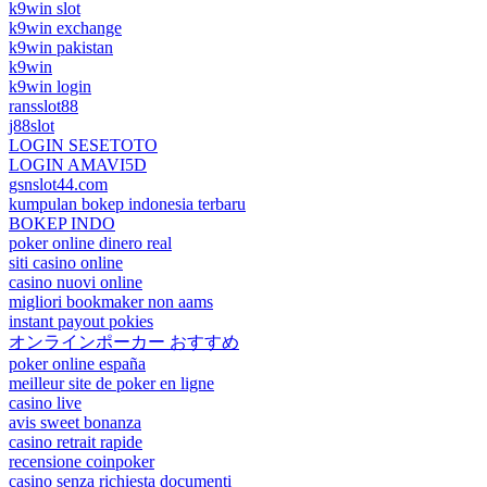
k9win slot
k9win exchange
k9win pakistan
k9win
k9win login
ransslot88
j88slot
LOGIN SESETOTO
LOGIN AMAVI5D
gsnslot44.com
kumpulan bokep indonesia terbaru
BOKEP INDO
poker online dinero real
siti casino online
casino nuovi online
migliori bookmaker non aams
instant payout pokies
オンラインポーカー おすすめ
poker online españa
meilleur site de poker en ligne
casino live
avis sweet bonanza
casino retrait rapide
recensione coinpoker
casino senza richiesta documenti