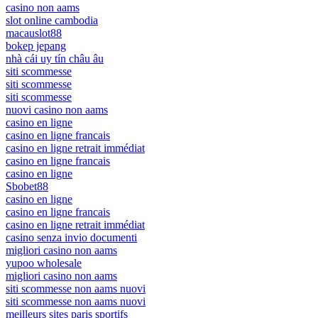
casino non aams
slot online cambodia
macauslot88
bokep jepang
nhà cái uy tín châu âu
siti scommesse
siti scommesse
siti scommesse
nuovi casino non aams
casino en ligne
casino en ligne francais
casino en ligne retrait immédiat
casino en ligne francais
casino en ligne
Sbobet88
casino en ligne
casino en ligne francais
casino en ligne retrait immédiat
casino senza invio documenti
migliori casino non aams
yupoo wholesale
migliori casino non aams
siti scommesse non aams nuovi
siti scommesse non aams nuovi
meilleurs sites paris sportifs