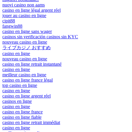
nuovi casino non aams
casino en ligne légal argent réel
jouer au casino en ligne
cipit88
fangwin88
casino en ligne sans wager
casinos sin verificación casinos sin KYC
nouveau casino en ligne
ライブカジノ おすすめ
casino en ligne
nouveau casino en ligne
casino en ligne retrait instantané
casino en ligne
meilleur casino en ligne
casino en ligne france légal
top casino en ligne
casino en ligne
casino en ligne argent réel
casinos en ligne
casino en ligne
casino en ligne france
casino en ligne fiable
casino en ligne retrait immédiat
casino en ligne