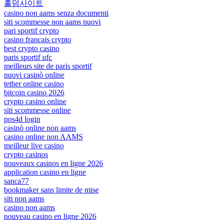
홀덤사이트
casino non aams senza documenti
siti scommesse non aams nuovi
pari sportif crypto
casino français crypto
best crypto casino
paris sportif ufc
meilleurs site de paris sportif
nuovi casinò online
tether online casino
bitcoin casino 2026
crypto casino online
siti scommesse online
pos4d login
casinò online non aams
casino online non AAMS
meilleur live casino
crypto casinos
nouveaux casinos en ligne 2026
application casino en ligne
sanca77
bookmaker sans limite de mise
siti non aams
casino non aams
nouveau casino en ligne 2026