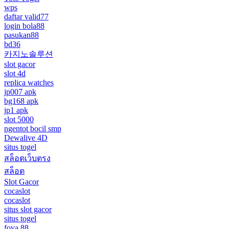
wps
daftar valid77
login bola88
pasukan88
bd36
카지노솔루션
slot gacor
slot 4d
replica watches
jp007 apk
bg168 apk
jp1 apk
slot 5000
ngentot bocil smp
Dewalive 4D
situs togel
สล็อตเว็บตรง
สล็อต
Slot Gacor
cocaslot
cocaslot
situs slot gacor
situs togel
foya 88