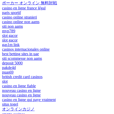
ポーカー オンライン 無料対戦
casino en ligne france légal
paris sportif
casino online stranieri
casino online non aams
siti non aams
mvp789
slot gacor
slot gacor
gas1m link
casinos internacionales online
best betting sites in uae
siti scommesse non aams
deposit 5000
pakde4d
puas69
british credit card casinos
slot
casino en ligne fiable
nouveau casino en ligne
nouveau casino en ligne
casino en ligne qui paye vraiment
situs togel
オンラインカジノ