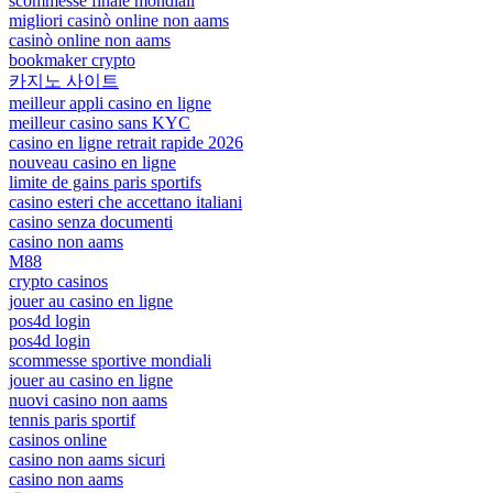
scommesse finale mondiali
migliori casinò online non aams
casinò online non aams
bookmaker crypto
카지노 사이트
meilleur appli casino en ligne
meilleur casino sans KYC
casino en ligne retrait rapide 2026
nouveau casino en ligne
limite de gains paris sportifs
casino esteri che accettano italiani
casino senza documenti
casino non aams
M88
crypto casinos
jouer au casino en ligne
pos4d login
pos4d login
scommesse sportive mondiali
jouer au casino en ligne
nuovi casino non aams
tennis paris sportif
casinos online
casino non aams sicuri
casino non aams