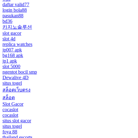
daftar valid77
login bola88
pasukan88
bd36
카지노솔루션
slot gacor
slot 4d
replica watches
jp007 apk
bg168 apk
jp1 apk
slot 5000
ngentot bocil smp
Dewalive 4D
situs togel
สล็อตเว็บตรง
สล็อต
Slot Gacor
cocaslot
cocaslot
situs slot gacor
situs togel
foya 88
thailand escorts