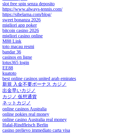
slot free spin senza deposito
https://www.always-tennis.com/
https://sibelarna.com/blog/
sweet bonanza 2026
migliori app poker
bitcoin casino 2026
migliori casino online
M88 Link
toto macau resmi
bandar 36
casinos en ligne
lotus365 login
EE88
kuatoto
best online casinos united arab emirates
新規 入金不要ボーナス カジノ
出金早いカジノ
カジノ 仮想通貨
ネットカジノ
online casinos Australia
online pokies real money
online casino Australia real money
Halal-Rindfleisch Berlin
casino prelievo immediato carta visa