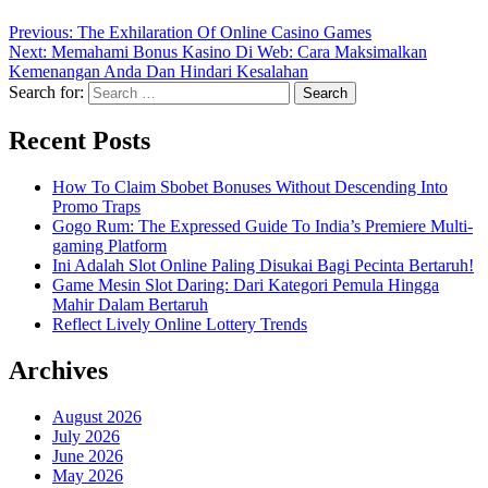
Previous:
The Exhilaration Of Online Casino Games
Next:
Memahami Bonus Kasino Di Web: Cara Maksimalkan
Kemenangan Anda Dan Hindari Kesalahan
Search for:
Recent Posts
How To Claim Sbobet Bonuses Without Descending Into
Promo Traps
Gogo Rum: The Expressed Guide To India’s Premiere Multi-
gaming Platform
Ini Adalah Slot Online Paling Disukai Bagi Pecinta Bertaruh!
Game Mesin Slot Daring: Dari Kategori Pemula Hingga
Mahir Dalam Bertaruh
Reflect Lively Online Lottery Trends
Archives
August 2026
July 2026
June 2026
May 2026