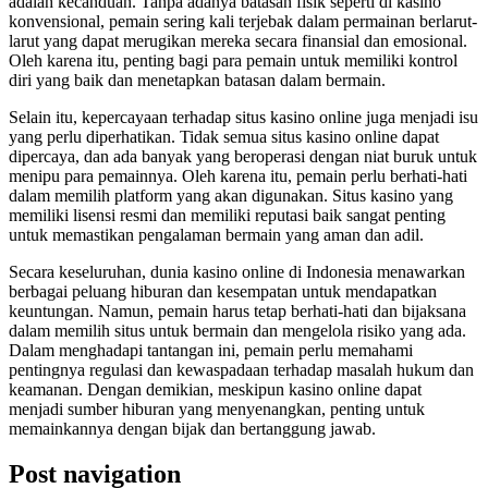
adalah kecanduan. Tanpa adanya batasan fisik seperti di kasino
konvensional, pemain sering kali terjebak dalam permainan berlarut-
larut yang dapat merugikan mereka secara finansial dan emosional.
Oleh karena itu, penting bagi para pemain untuk memiliki kontrol
diri yang baik dan menetapkan batasan dalam bermain.
Selain itu, kepercayaan terhadap situs kasino online juga menjadi isu
yang perlu diperhatikan. Tidak semua situs kasino online dapat
dipercaya, dan ada banyak yang beroperasi dengan niat buruk untuk
menipu para pemainnya. Oleh karena itu, pemain perlu berhati-hati
dalam memilih platform yang akan digunakan. Situs kasino yang
memiliki lisensi resmi dan memiliki reputasi baik sangat penting
untuk memastikan pengalaman bermain yang aman dan adil.
Secara keseluruhan, dunia kasino online di Indonesia menawarkan
berbagai peluang hiburan dan kesempatan untuk mendapatkan
keuntungan. Namun, pemain harus tetap berhati-hati dan bijaksana
dalam memilih situs untuk bermain dan mengelola risiko yang ada.
Dalam menghadapi tantangan ini, pemain perlu memahami
pentingnya regulasi dan kewaspadaan terhadap masalah hukum dan
keamanan. Dengan demikian, meskipun kasino online dapat
menjadi sumber hiburan yang menyenangkan, penting untuk
memainkannya dengan bijak dan bertanggung jawab.
Post navigation