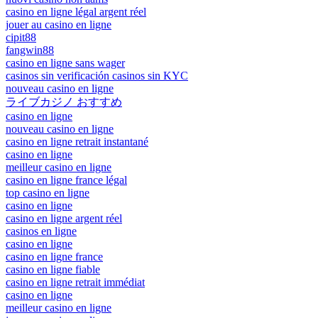
casino en ligne légal argent réel
jouer au casino en ligne
cipit88
fangwin88
casino en ligne sans wager
casinos sin verificación casinos sin KYC
nouveau casino en ligne
ライブカジノ おすすめ
casino en ligne
nouveau casino en ligne
casino en ligne retrait instantané
casino en ligne
meilleur casino en ligne
casino en ligne france légal
top casino en ligne
casino en ligne
casino en ligne argent réel
casinos en ligne
casino en ligne
casino en ligne france
casino en ligne fiable
casino en ligne retrait immédiat
casino en ligne
meilleur casino en ligne