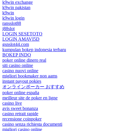
k9win exchange
k9win pakistan
k9win
k9win login
ransslot88
j88slot
LOGIN SESETOTO
LOGIN AMAVI5D
gsnslot44.com
kumpulan bokep indonesia terbaru
BOKEP INDO
poker online dinero real
siti casino online
casino nuovi online
migliori bookmaker non aams
instant payout pokies
オンラインポーカー おすすめ
poker online españa
meilleur site de poker en ligne
casino live
avis sweet bonanza
casino retrait rapide
recensione coinpoker
casino senza richiesta documenti
migliori casino online