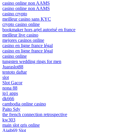
casino online non AAMS
casino online non AAMS
casino crypto
meilleur casino sans KYC
crypto casino online
bookmaker hors arjel autorisé en france
meilleur live casino
mejores casinos online
casino en ligne france légal
casino en ligne france légal
casino online
tungsten wedding rings for men
Juaraslot88
tentoto daftar
slot
Slot Gacor
nona 88
jp1 apps
dk666
cambodia online casino
Paito Sdy
the french connection retrospective
kw303
main slot qris online
Ajaib69 Slot