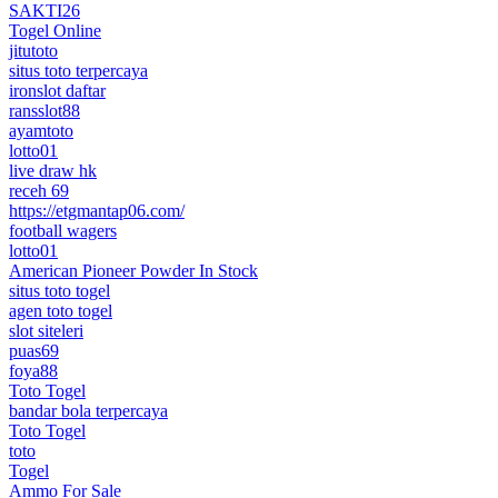
SAKTI26
Togel Online
jitutoto
situs toto terpercaya
ironslot daftar
ransslot88
ayamtoto
lotto01
live draw hk
receh 69
https://etgmantap06.com/
football wagers
lotto01
American Pioneer Powder In Stock
situs toto togel
agen toto togel
slot siteleri
puas69
foya88
Toto Togel
bandar bola terpercaya
Toto Togel
toto
Togel
Ammo For Sale