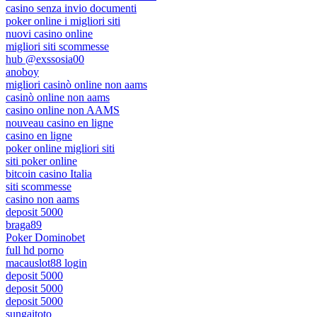
casino senza invio documenti
poker online i migliori siti
nuovi casino online
migliori siti scommesse
hub @exssosia00
anoboy
migliori casinò online non aams
casinò online non aams
casino online non AAMS
nouveau casino en ligne
casino en ligne
poker online migliori siti
siti poker online
bitcoin casino Italia
siti scommesse
casino non aams
deposit 5000
braga89
Poker Dominobet
full hd porno
macauslot88 login
deposit 5000
deposit 5000
deposit 5000
sungaitoto