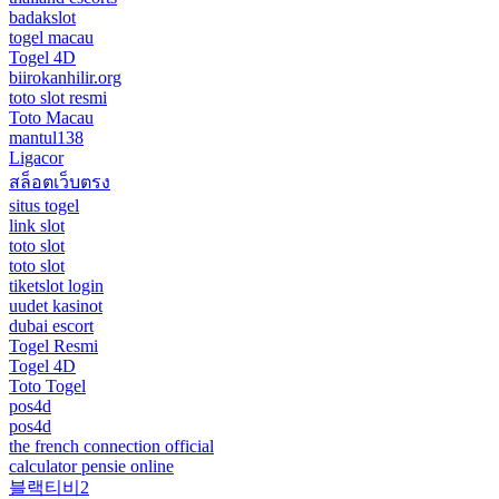
badakslot
togel macau
Togel 4D
biirokanhilir.org
toto slot resmi
Toto Macau
mantul138
Ligacor
สล็อตเว็บตรง
situs togel
link slot
toto slot
toto slot
tiketslot login
uudet kasinot
dubai escort
Togel Resmi
Togel 4D
Toto Togel
pos4d
pos4d
the french connection official
calculator pensie online
블랙티비2