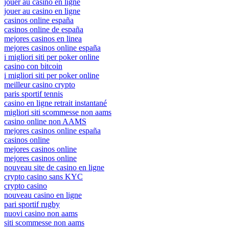
jouer au casino en ligne
jouer au casino en ligne
casinos online españa
casinos online de españa
mejores casinos en linea
mejores casinos online españa
i migliori siti per poker online
casino con bitcoin
i migliori siti per poker online
meilleur casino crypto
paris sportif tennis
casino en ligne retrait instantané
migliori siti scommesse non aams
casino online non AAMS
mejores casinos online españa
casinos online
mejores casinos online
mejores casinos online
nouveau site de casino en ligne
crypto casino sans KYC
crypto casino
nouveau casino en ligne
pari sportif rugby
nuovi casino non aams
siti scommesse non aams