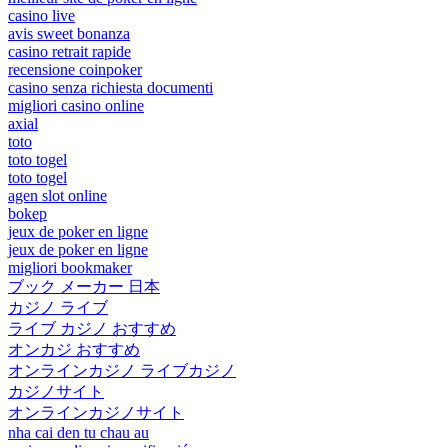
casino live
avis sweet bonanza
casino retrait rapide
recensione coinpoker
casino senza richiesta documenti
migliori casino online
axial
toto
toto togel
toto togel
agen slot online
bokep
jeux de poker en ligne
jeux de poker en ligne
migliori bookmaker
ブック メーカー 日本
カジノ ライブ
ライブ カジノ おすすめ
オンカジ おすすめ
オンラインカジノ ライブカジノ
カジノサイト
オンラインカジノサイト
nha cai den tu chau au