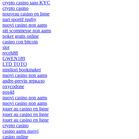
crypto casino sans KYC
crypto casino
nouveau casino en ligne
pari sportif rugby
nuovi casino non aams
siti scommesse non aams
poker gratis online
casino con bitcoin
slot
receh88
GWEN189
LTD TOTO
migliori bookmaker
nuovi casino non aams
andre-previn зеркало
oxycodone
pos4d
nuovi casino non aams
nuovi casino non aams
jouer au casino en ligne
jouer au casino en ligne
jouer au casino en ligne
crypto casino
casino aams nuovi
casino online