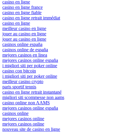
casino en ligne
casino en ligne france
casino en ligne fiable
casino en ligne retrait immédiat
casino en ligne
meilleur casino en ligne
jouer au casino en ligne
jouer au casino en ligne
casinos online españa
casinos online de españa
mejores casinos en linea
mejores casinos online españa
i migliori siti per poker online
casino con bitcoin
i migliori siti per poker online
meilleur casino crypto
paris sportif tennis
casino en ligne retrait instantané
migliori siti scommesse non aams
casino online non AAMS
mejores casinos online españa
casinos online
mejores casinos online
mejores casinos online
nouveau site de casino en ligne