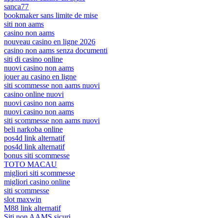
sanca77
bookmaker sans limite de mise
siti non aams
casino non aams
nouveau casino en ligne 2026
casino non aams senza documenti
siti di casino online
nuovi casino non aams
jouer au casino en ligne
siti scommesse non aams nuovi
casino online nuovi
nuovi casino non aams
nuovi casino non aams
siti scommesse non aams nuovi
beli narkoba online
pos4d link alternatif
pos4d link alternatif
bonus siti scommesse
TOTO MACAU
migliori siti scommesse
migliori casino online
siti scommesse
slot maxwin
M88 link alternatif
Siti non AAMS sicuri