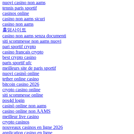
nuovi casino non aams
tennis paris sportif
casinos online
casino non aams sicuri
casino non aams
홀덤사이트
casino non aams senza documenti
siti scommesse non aams nuovi
pari sportif crypto
casino français crypto
best crypto casino
paris sportif ufc
meilleurs site de paris sportif
nuovi casinò online
tether online casino
bitcoin casino 2026
crypto casino online
siti scommesse online
pos4d login
casinò online non aams
casino online non AAMS
meilleur live casino
crypto casinos
nouveaux casinos en ligne 2026
application casino en ligne