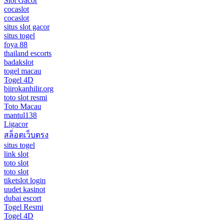
Slot Gacor
cocaslot
cocaslot
situs slot gacor
situs togel
foya 88
thailand escorts
badakslot
togel macau
Togel 4D
biirokanhilir.org
toto slot resmi
Toto Macau
mantul138
Ligacor
สล็อตเว็บตรง
situs togel
link slot
toto slot
toto slot
tiketslot login
uudet kasinot
dubai escort
Togel Resmi
Togel 4D