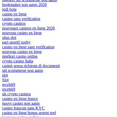
bookmaker non aams 2026
judi bola
casino en ligne
casino sans verification
crypto casinos
nouveaux casinos en ligne 2026
nouveau casino en ligne
situs slot
pari sportif rugby
casino en ligne sans verification
nouveau casino en ligne
migliori casino online
crypto casino Italia
casinò senza richiesta di documenti
siti scommesse non aams
slot
Slot
receh69
receh69
uk crypto casinos
casino en ligne france
nuovi casino non aams
casino français sans KYC
casino en ligne bonus argent reel