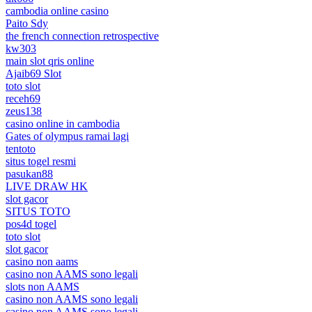
cambodia online casino
Paito Sdy
the french connection retrospective
kw303
main slot qris online
Ajaib69 Slot
toto slot
receh69
zeus138
casino online in cambodia
Gates of olympus ramai lagi
tentoto
situs togel resmi
pasukan88
LIVE DRAW HK
slot gacor
SITUS TOTO
pos4d togel
toto slot
slot gacor
casino non aams
casino non AAMS sono legali
slots non AAMS
casino non AAMS sono legali
casino non AAMS sono legali