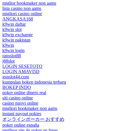
miglior bookmaker non aams
lista casino non aams
migliori casino online
ANGKASA168
k9win daftar
k9win slot
k9win exchange
k9win pakistan
k9win
k9win login
ransslot88
j88slot
LOGIN SESETOTO
LOGIN AMAVI5D
gsnslot44.com
kumpulan bokep indonesia terbaru
BOKEP INDO
poker online dinero real
siti casino online
casino nuovi online
migliori bookmaker non aams
instant payout pokies
オンラインポーカー おすすめ
poker online españa
meilleur site de poker en ligne