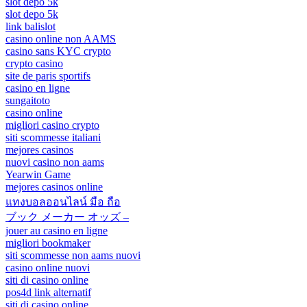
slot depo 5k
slot depo 5k
link balislot
casino online non AAMS
casino sans KYC crypto
crypto casino
site de paris sportifs
casino en ligne
sungaitoto
casino online
migliori casino crypto
siti scommesse italiani
mejores casinos
nuovi casino non aams
Yearwin Game
mejores casinos online
แทงบอลออนไลน์ มือ ถือ
ブック メーカー オッズ –
jouer au casino en ligne
migliori bookmaker
siti scommesse non aams nuovi
casino online nuovi
siti di casino online
pos4d link alternatif
siti di casino online