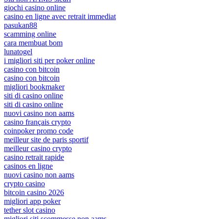
giochi casino online
casino en ligne avec retrait immediat
pasukan88
scamming online
cara membuat bom
lunatogel
i migliori siti per poker online
casino con bitcoin
casino con bitcoin
migliori bookmaker
siti di casino online
siti di casino online
nuovi casino non aams
casino français crypto
coinpoker promo code
meilleur site de paris sportif
meilleur casino crypto
casino retrait rapide
casinos en ligne
nuovi casino non aams
crypto casino
bitcoin casino 2026
migliori app poker
tether slot casino
migliori siti scommesse non aams