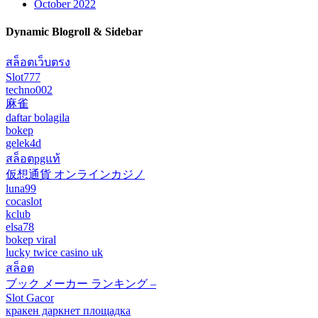
October 2022
Dynamic Blogroll & Sidebar
สล็อตเว็บตรง
Slot777
techno002
麻雀
daftar bolagila
bokep
gelek4d
สล็อตpgแท้
仮想通貨 オンラインカジノ
luna99
cocaslot
kclub
elsa78
bokep viral
lucky twice casino uk
สล็อต
ブック メーカー ランキング –
Slot Gacor
кракен даркнет площадка