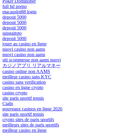
Poker Dominobet
full hd porno
macauslot88 login
deposit 5000
deposit 5000
deposit 5000
sungaitoto
deposit 5000
jouer au casino en ligne
nuovi casino non aams
nuovi casino non aams
siti scommesse non aams nuovi
カジノアプリ リアルマネー
casino online non AAMS
meilleur casino sans KYC
casino sans verification
casino en ligne crypto
casino crypto
site paris sportif tennis
Cialis
nouveaux casinos en ligne 2026
site paris sportif tennis
crypto sites de paris sportifs
meilleurs sites de paris sportifs
meilleur casino en ligne