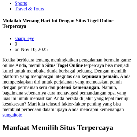
Sports
Travel & Tours
Mulailah Menang Hari Ini Dengan Situs Togel Online
Terpercaya
sharp_eye
0
on Nov 10, 2025
Ketika berbicara tentang meningkatkan pengalaman bermain game
online Anda, memilih
Situs Togel Online
terpercaya bisa menjadi
kunci untuk membuka dunia berbagai peluang. Dengan memilih
platform yang menghargai integritas dan
kepuasan pemain
, Anda
mempersiapkan diri untuk perjalanan yang memuaskan penuh
dengan permainan seru dan
potensi kemenangan
. Namun,
bagaimana sebenarnya cara menavigasi pemandangan opsi yang
luas ini untuk memastikan Anda berada di jalur yang tepat menuju
kesuksesan? Mari kita telusuri faktor-faktor penting yang bisa
membuat perbedaan dalam upaya Anda mencapai kemenangan
sungaitoto
.
Manfaat Memilih Situs Terpercaya