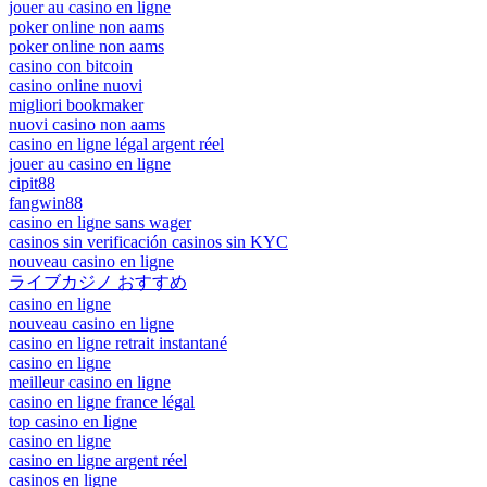
jouer au casino en ligne
poker online non aams
poker online non aams
casino con bitcoin
casino online nuovi
migliori bookmaker
nuovi casino non aams
casino en ligne légal argent réel
jouer au casino en ligne
cipit88
fangwin88
casino en ligne sans wager
casinos sin verificación casinos sin KYC
nouveau casino en ligne
ライブカジノ おすすめ
casino en ligne
nouveau casino en ligne
casino en ligne retrait instantané
casino en ligne
meilleur casino en ligne
casino en ligne france légal
top casino en ligne
casino en ligne
casino en ligne argent réel
casinos en ligne