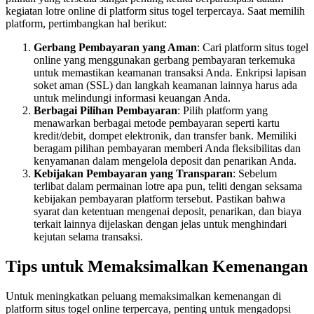
kegiatan lotre online di platform situs togel terpercaya. Saat memilih
platform, pertimbangkan hal berikut:
Gerbang Pembayaran yang Aman
: Cari platform situs togel
online yang menggunakan gerbang pembayaran terkemuka
untuk memastikan keamanan transaksi Anda. Enkripsi lapisan
soket aman (SSL) dan langkah keamanan lainnya harus ada
untuk melindungi informasi keuangan Anda.
Berbagai Pilihan Pembayaran
: Pilih platform yang
menawarkan berbagai metode pembayaran seperti kartu
kredit/debit, dompet elektronik, dan transfer bank. Memiliki
beragam pilihan pembayaran memberi Anda fleksibilitas dan
kenyamanan dalam mengelola deposit dan penarikan Anda.
Kebijakan Pembayaran yang Transparan
: Sebelum
terlibat dalam permainan lotre apa pun, teliti dengan seksama
kebijakan pembayaran platform tersebut. Pastikan bahwa
syarat dan ketentuan mengenai deposit, penarikan, dan biaya
terkait lainnya dijelaskan dengan jelas untuk menghindari
kejutan selama transaksi.
Tips untuk Memaksimalkan Kemenangan
Untuk meningkatkan peluang memaksimalkan kemenangan di
platform situs togel online terpercaya, penting untuk mengadopsi