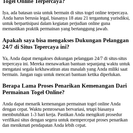
Togel Online Terpercaya?
Iya, ada batasan usia untuk bermain di situs togel online terpercaya.
Anda harus berusia legal, biasanya 18 atau 21 tergantung yurisdiksi,
untuk berpartisipasi dalam kegiatan perjudian online guna
memastikan praktik permainan yang bertanggung jawab.
Apakah saya bisa mengakses Dukungan Pelanggan
24/7 di Situs Tepercaya ini?
Ya, Anda dapat mengakses dukungan pelanggan 24/7 di situs-situs
terpercaya ini. Mereka menawarkan bantuan sepanjang waktu untuk
mengatasi segala kekhawatiran atau masalah yang Anda miliki saat
bermain. Jangan ragu untuk mencari bantuan ketika diperlukan.
Berapa Lama Proses Penarikan Kemenangan Dari
Permainan Togel Online?
Anda dapat menarik kemenangan permainan togel online Anda
dengan cepat. Waktu pemrosesan bervariasi, tetapi biasanya
membutuhkan 1-3 hari kerja. Pastikan Anda mengikuti prosedur
verifikasi situs dengan segera untuk mempercepat proses penarikan
dan menikmati pendapatan Anda lebih cepat.