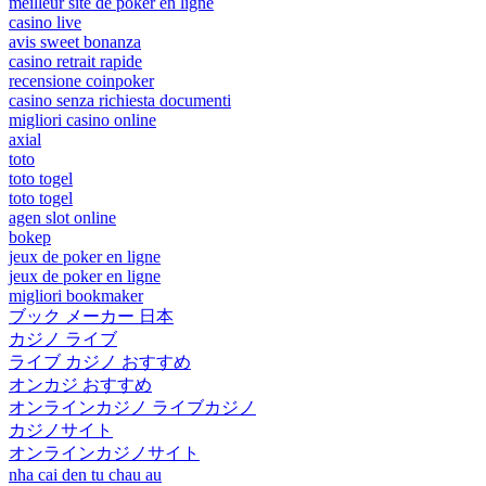
meilleur site de poker en ligne
casino live
avis sweet bonanza
casino retrait rapide
recensione coinpoker
casino senza richiesta documenti
migliori casino online
axial
toto
toto togel
toto togel
agen slot online
bokep
jeux de poker en ligne
jeux de poker en ligne
migliori bookmaker
ブック メーカー 日本
カジノ ライブ
ライブ カジノ おすすめ
オンカジ おすすめ
オンラインカジノ ライブカジノ
カジノサイト
オンラインカジノサイト
nha cai den tu chau au