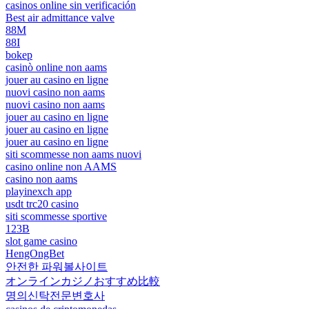
casinos online sin verificación
Best air admittance valve
88M
88I
bokep
casinò online non aams
jouer au casino en ligne
nuovi casino non aams
nuovi casino non aams
jouer au casino en ligne
jouer au casino en ligne
jouer au casino en ligne
siti scommesse non aams nuovi
casino online non AAMS
casino non aams
playinexch app
usdt trc20 casino
siti scommesse sportive
123B
slot game casino
HengOngBet
안전한 파워볼사이트
オンラインカジノおすすめ比較
명의신탁전문변호사