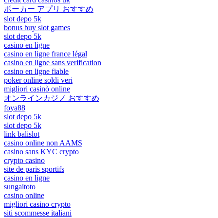
ポーカー アプリ おすすめ
slot depo 5k
bonus buy slot games
slot depo 5k
casino en ligne
casino en ligne france légal
casino en ligne sans verification
casino en ligne fiable
poker online soldi veri
migliori casinò online
オンラインカジノ おすすめ
foya88
slot depo 5k
slot depo 5k
link balislot
casino online non AAMS
casino sans KYC crypto
crypto casino
site de paris sportifs
casino en ligne
sungaitoto
casino online
migliori casino crypto
siti scommesse italiani