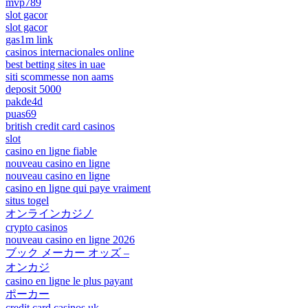
mvp789
slot gacor
slot gacor
gas1m link
casinos internacionales online
best betting sites in uae
siti scommesse non aams
deposit 5000
pakde4d
puas69
british credit card casinos
slot
casino en ligne fiable
nouveau casino en ligne
nouveau casino en ligne
casino en ligne qui paye vraiment
situs togel
オンラインカジノ
crypto casinos
nouveau casino en ligne 2026
ブック メーカー オッズ –
オンカジ
casino en ligne le plus payant
ポーカー
credit card casinos uk