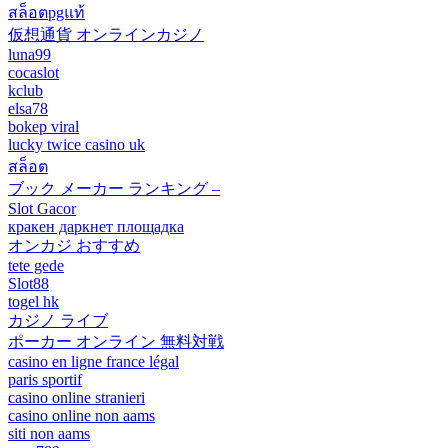
สล็อตpgแท้
仮想通貨 オンラインカジノ
luna99
cocaslot
kclub
elsa78
bokep viral
lucky twice casino uk
สล็อต
ブック メーカー ランキング –
Slot Gacor
кракен даркнет площадка
オンカジ おすすめ
tete gede
Slot88
togel hk
カジノ ライブ
ポーカー オンライン 無料対戦
casino en ligne france légal
paris sportif
casino online stranieri
casino online non aams
siti non aams