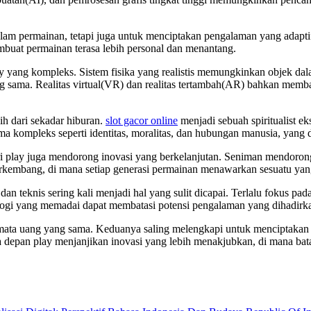
lam permainan, tetapi juga untuk menciptakan pengalaman yang adapt
mbuat permainan terasa lebih personal dan menantang.
 yang kompleks. Sistem fisika yang realistis memungkinkan objek dala
g sama. Realitas virtual(VR) dan realitas tertambah(AR) bahkan memb
ih dari sekadar hiburan.
slot gacor online
menjadi sebuah spiritualist 
ompleks seperti identitas, moralitas, dan hubungan manusia, yang dis
tri play juga mendorong inovasi yang berkelanjutan. Seniman mendorong
berkembang, di mana setiap generasi permainan menawarkan sesuatu y
dan teknis sering kali menjadi hal yang sulit dicapai. Terlalu fokus p
ogi yang memadai dapat membatasi potensi pengalaman yang dihadirkan
 mata uang yang sama. Keduanya saling melengkapi untuk menciptakan du
epan play menjanjikan inovasi yang lebih menakjubkan, di mana batas 