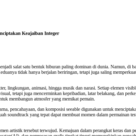
ciptakan Keajaiban Integer
njadi salat satu bentuk hiburan paling dominan di dunia. Namun, di ba
eduanya tidak hanya berjalan beriringan, tetapi juga saling memperkua
r, lingkungan, animasi, hingga musik dan narasi. Setiap elemen visibl
visual, tetapi juga mencerminkan kepribadian, latar belakang, dan perke
m untuk membangun atmosfer yang memikat pemain.
rna, pencahayaan, dan komposisi seeable digunakan untuk menciptakan 
uah soundtrack yang tepat dapat membuat momen dalam permainan tera
lemen artistik tersebut terwujud. Kemajuan dalam perangkat keras da
n buatan(AI), dan pemrosesan grafis tingkat tinggi memungkinkan pencaha