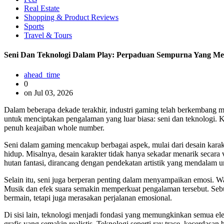
Real Estate
Shopping & Product Reviews
Sports
Travel & Tours
Seni Dan Teknologi Dalam Play: Perpaduan Sempurna Yang Men
ahead_time
0
on Jul 03, 2026
Dalam beberapa dekade terakhir, industri gaming telah berkembang me
untuk menciptakan pengalaman yang luar biasa: seni dan teknologi. K
penuh keajaiban whole number.
Seni dalam gaming mencakup berbagai aspek, mulai dari desain karakte
hidup. Misalnya, desain karakter tidak hanya sekadar menarik secara 
hutan fantasi, dirancang dengan pendekatan artistik yang mendala
Selain itu, seni juga berperan penting dalam menyampaikan emosi. Wa
Musik dan efek suara semakin memperkuat pengalaman tersebut. Seb
bermain, tetapi juga merasakan perjalanan emosional.
Di sisi lain, teknologi menjadi fondasi yang memungkinkan semua e
grafis yang semakin realistis. Teknologi seperti ray trace, kecerdasa