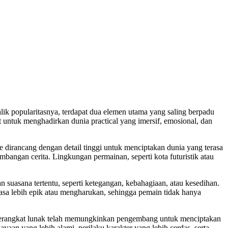
lik popularitasnya, terdapat dua elemen utama yang saling berpadu
t untuk menghadirkan dunia practical yang imersif, emosional, dan
e dirancang dengan detail tinggi untuk menciptakan dunia yang terasa
mbangan cerita. Lingkungan permainan, seperti kota futuristik atau
suasana tertentu, seperti ketegangan, kebahagiaan, atau kesedihan.
sa lebih epik atau mengharukan, sehingga pemain tidak hanya
n perangkat lunak telah memungkinkan pengembang untuk menciptakan
yaan yang lebih alami, perilaku karakter yang lebih cerdas, serta