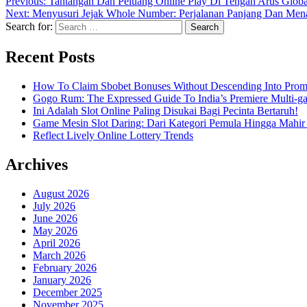
Previous:
Tantangan Dan Peluang Online Play Di Tengah Arus Globali
Next:
Menyusuri Jejak Whole Number: Perjalanan Panjang Dan Mena
Search for:
Recent Posts
How To Claim Sbobet Bonuses Without Descending Into Prom
Gogo Rum: The Expressed Guide To India’s Premiere Multi-g
Ini Adalah Slot Online Paling Disukai Bagi Pecinta Bertaruh!
Game Mesin Slot Daring: Dari Kategori Pemula Hingga Mahir
Reflect Lively Online Lottery Trends
Archives
August 2026
July 2026
June 2026
May 2026
April 2026
March 2026
February 2026
January 2026
December 2025
November 2025