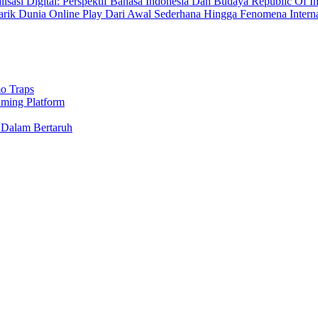
sasi Digital: Perspektif Bahasa Indonesia Dan Budaya Republic Of I
rik Dunia Online Play Dari Awal Sederhana Hingga Fenomena Intern
o Traps
aming Platform
 Dalam Bertaruh