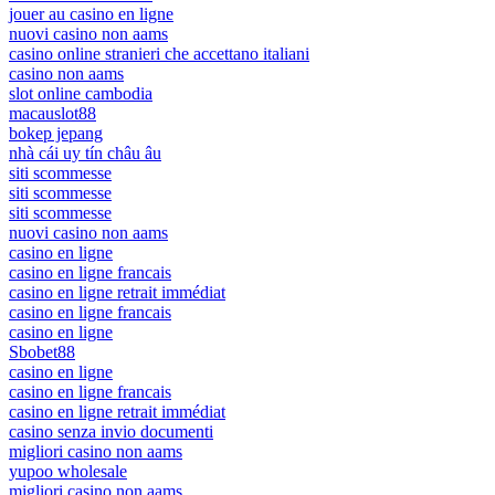
jouer au casino en ligne
nuovi casino non aams
casino online stranieri che accettano italiani
casino non aams
slot online cambodia
macauslot88
bokep jepang
nhà cái uy tín châu âu
siti scommesse
siti scommesse
siti scommesse
nuovi casino non aams
casino en ligne
casino en ligne francais
casino en ligne retrait immédiat
casino en ligne francais
casino en ligne
Sbobet88
casino en ligne
casino en ligne francais
casino en ligne retrait immédiat
casino senza invio documenti
migliori casino non aams
yupoo wholesale
migliori casino non aams