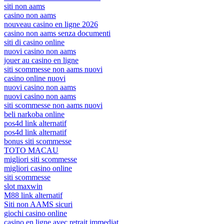
siti non aams
casino non aams
nouveau casino en ligne 2026
casino non aams senza documenti
siti di casino online
nuovi casino non aams
jouer au casino en ligne
siti scommesse non aams nuovi
casino online nuovi
nuovi casino non aams
nuovi casino non aams
siti scommesse non aams nuovi
beli narkoba online
pos4d link alternatif
pos4d link alternatif
bonus siti scommesse
TOTO MACAU
migliori siti scommesse
migliori casino online
siti scommesse
slot maxwin
M88 link alternatif
Siti non AAMS sicuri
giochi casino online
casino en ligne avec retrait immediat