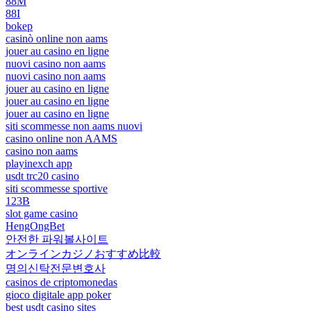
88M
88I
bokep
casinò online non aams
jouer au casino en ligne
nuovi casino non aams
nuovi casino non aams
jouer au casino en ligne
jouer au casino en ligne
jouer au casino en ligne
siti scommesse non aams nuovi
casino online non AAMS
casino non aams
playinexch app
usdt trc20 casino
siti scommesse sportive
123B
slot game casino
HengOngBet
안전한 파워볼사이트
オンラインカジノおすすめ比較
명의신탁전문변호사
casinos de criptomonedas
gioco digitale app poker
best usdt casino sites