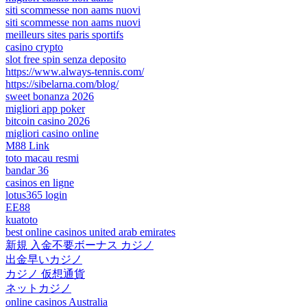
siti scommesse non aams nuovi
siti scommesse non aams nuovi
meilleurs sites paris sportifs
casino crypto
slot free spin senza deposito
https://www.always-tennis.com/
https://sibelarna.com/blog/
sweet bonanza 2026
migliori app poker
bitcoin casino 2026
migliori casino online
M88 Link
toto macau resmi
bandar 36
casinos en ligne
lotus365 login
EE88
kuatoto
best online casinos united arab emirates
新規 入金不要ボーナス カジノ
出金早いカジノ
カジノ 仮想通貨
ネットカジノ
online casinos Australia