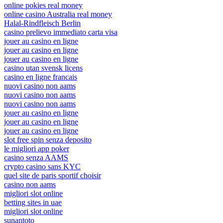
online pokies real money
online casino Australia real money
Halal-Rindfleisch Berlin
casino prelievo immediato carta visa
jouer au casino en ligne
jouer au casino en ligne
jouer au casino en ligne
casino utan svensk licens
casino en ligne francais
nuovi casino non aams
nuovi casino non aams
nuovi casino non aams
jouer au casino en ligne
jouer au casino en ligne
jouer au casino en ligne
slot free spin senza deposito
le migliori app poker
casino senza AAMS
crypto casino sans KYC
quel site de paris sportif choisir
casino non aams
migliori slot online
betting sites in uae
migliori slot online
sunantoto