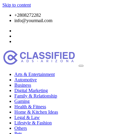
Skip to content
+2808272282
info@yourmail.com
Arts & Entertainment
Automotive
Business
Digital Marketing
Family & Relationship
Gaming
Health & Fitness
Home & Kitchen Ideas
Legal & Law
Lifestyle & Fashion
Others
Pets