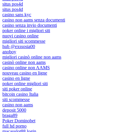
situs pos4d
situs pos4d
casino sans kyc
casino non aams senza documenti
casino senza invio documenti
poker online i migliori siti
nuovi casino online
migliori siti scommesse
hub @exssosia00
anoboy
migliori casinò online non aams
casinò online non aams
casino online non AAMS
nouveau casino en ligne
casino en ligne
poker online migliori siti
siti poker online
bitcoin casino Italia
siti scommesse
casino non aams
deposit 5000
braga89
Poker Dominobet
full hd porno
macauslot88 login