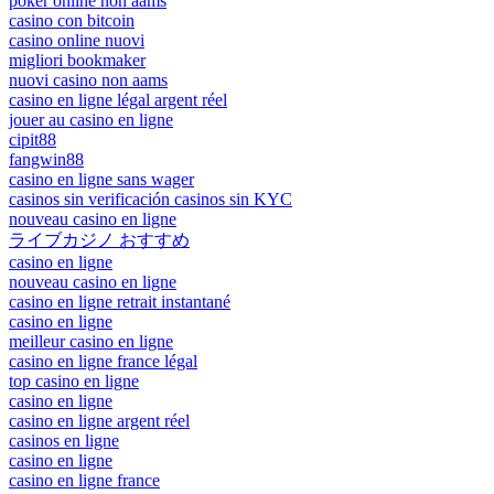
poker online non aams
casino con bitcoin
casino online nuovi
migliori bookmaker
nuovi casino non aams
casino en ligne légal argent réel
jouer au casino en ligne
cipit88
fangwin88
casino en ligne sans wager
casinos sin verificación casinos sin KYC
nouveau casino en ligne
ライブカジノ おすすめ
casino en ligne
nouveau casino en ligne
casino en ligne retrait instantané
casino en ligne
meilleur casino en ligne
casino en ligne france légal
top casino en ligne
casino en ligne
casino en ligne argent réel
casinos en ligne
casino en ligne
casino en ligne france