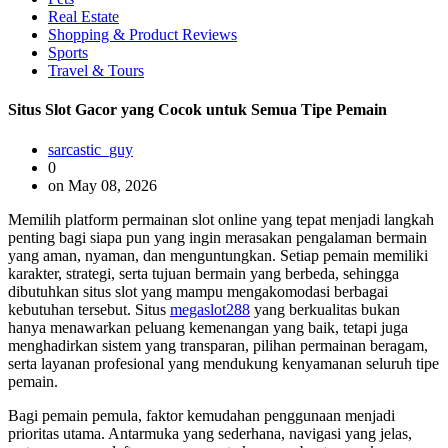
Real Estate
Shopping & Product Reviews
Sports
Travel & Tours
Situs Slot Gacor yang Cocok untuk Semua Tipe Pemain
sarcastic_guy
0
on May 08, 2026
Memilih platform permainan slot online yang tepat menjadi langkah
penting bagi siapa pun yang ingin merasakan pengalaman bermain
yang aman, nyaman, dan menguntungkan. Setiap pemain memiliki
karakter, strategi, serta tujuan bermain yang berbeda, sehingga
dibutuhkan situs slot yang mampu mengakomodasi berbagai
kebutuhan tersebut. Situs
megaslot288
yang berkualitas bukan
hanya menawarkan peluang kemenangan yang baik, tetapi juga
menghadirkan sistem yang transparan, pilihan permainan beragam,
serta layanan profesional yang mendukung kenyamanan seluruh tipe
pemain.
Bagi pemain pemula, faktor kemudahan penggunaan menjadi
prioritas utama. Antarmuka yang sederhana, navigasi yang jelas,