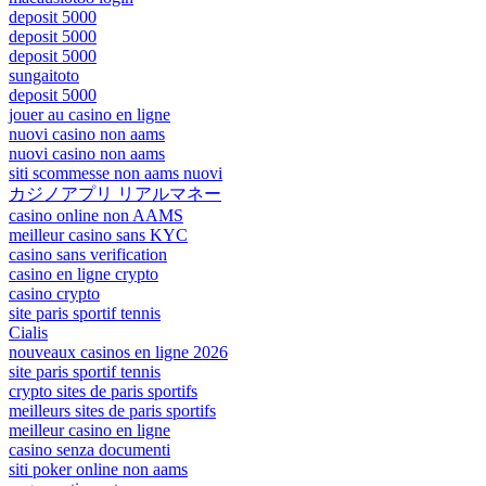
deposit 5000
deposit 5000
deposit 5000
sungaitoto
deposit 5000
jouer au casino en ligne
nuovi casino non aams
nuovi casino non aams
siti scommesse non aams nuovi
カジノアプリ リアルマネー
casino online non AAMS
meilleur casino sans KYC
casino sans verification
casino en ligne crypto
casino crypto
site paris sportif tennis
Cialis
nouveaux casinos en ligne 2026
site paris sportif tennis
crypto sites de paris sportifs
meilleurs sites de paris sportifs
meilleur casino en ligne
casino senza documenti
siti poker online non aams