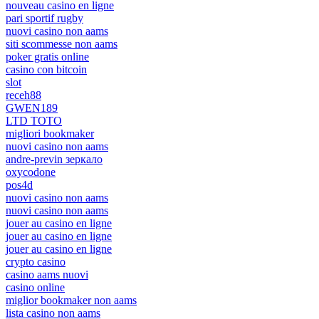
nouveau casino en ligne
pari sportif rugby
nuovi casino non aams
siti scommesse non aams
poker gratis online
casino con bitcoin
slot
receh88
GWEN189
LTD TOTO
migliori bookmaker
nuovi casino non aams
andre-previn зеркало
oxycodone
pos4d
nuovi casino non aams
nuovi casino non aams
jouer au casino en ligne
jouer au casino en ligne
jouer au casino en ligne
crypto casino
casino aams nuovi
casino online
miglior bookmaker non aams
lista casino non aams