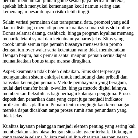
pemain menentukan pilihan game sesuai gaya bermain mereka,
apakah lebih menyukai kemenangan kecil namun sering atau
kemenangan besar dengan risiko lebih tinggi.
Selain variasi permainan dan transparansi data, promosi yang adil
dan realistis juga menjadi penentu kualitas sebuah situs slot online.
Bonus selamat datang, cashback, hingga program loyalitas memang
menarik, tetapi syarat dan ketentuannya harus jelas. Situs yang
cocok untuk semua tipe pemain biasanya menawarkan promo
dengan turnover wajar serta ketentuan yang tidak memberatkan.
Dengan begitu, baik pemain santai maupun pemain serius dapat
memanfaatkan bonus tanpa merasa dirugikan.
Aspek keamanan tidak boleh diabaikan. Situs slot terpercaya
menggunakan sistem enkripsi untuk melindungi data pribadi dan
transaksi keuangan pemain. Metode pembayaran yang beragam,
mulai dari transfer bank, e-wallet, hingga metode digital lainnya,
memberikan fleksibilitas bagi berbagai kalangan pengguna. Proses
deposit dan penarikan dana yang cepat juga menjadi indikator
profesionalitas platform. Pemain tentu menginginkan kemenangan
mereka dapat dicairkan tanpa proses rumit atau penundaan yang
tidak jelas.
Kualitas layanan pelanggan menjadi elemen penting yang sering kali
membedakan situs biasa dengan situs slot gacor terbaik. Dukungan
yang tersedia selama 24 jam melalui live chat atau layanan pesan