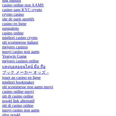
link balislot
casino online non AAMS
casino sans KYC crypto
crypto casino
site de paris sportifs
casino en ligne
sungaitoto
casino online
migliori casino crypto
siti scommesse italiani
mejores casinos
nuovi casino non aams
Yearwin Game
mejores casinos online
แทงบอลออนไลน์ มือ ถือ
ブック メーカー オッズ –
jouer au casino en ligne
migliori bookmaker
siti scommesse non aams nuovi
casino online nuovi
siti di casino online
pos4d link alternatif
siti di casino online
nuovi casino non aams
situs pos4d