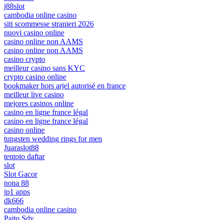
j88slot
cambodia online casino
siti scommesse stranieri 2026
nuovi casino online
casino online non AAMS
casino online non AAMS
casino crypto
meilleur casino sans KYC
crypto casino online
bookmaker hors arjel autorisé en france
meilleur live casino
mejores casinos online
casino en ligne france légal
casino en ligne france légal
casino online
tungsten wedding rings for men
Juaraslot88
tentoto daftar
slot
Slot Gacor
nona 88
jp1 apps
dk666
cambodia online casino
Paito Sdy